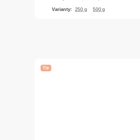
250 g
500 g
Tip