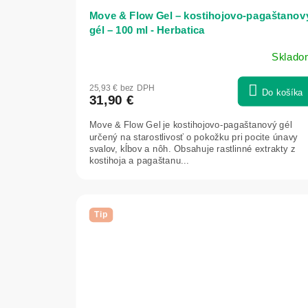
Move & Flow Gel – kostihojovo‑pagaštanov
gél – 100 ml - Herbatica
Sklado
Priemerné
hodnotenie
25,93 € bez DPH
produktu
Do košíka
31,90 €
je
5,0
Move & Flow Gel je kostihojovo-pagaštanový gél
z
určený na starostlivosť o pokožku pri pocite únavy
5
svalov, kĺbov a nôh. Obsahuje rastlinné extrakty z
kostihoja a pagaštanu...
hviezdičiek.
Tip