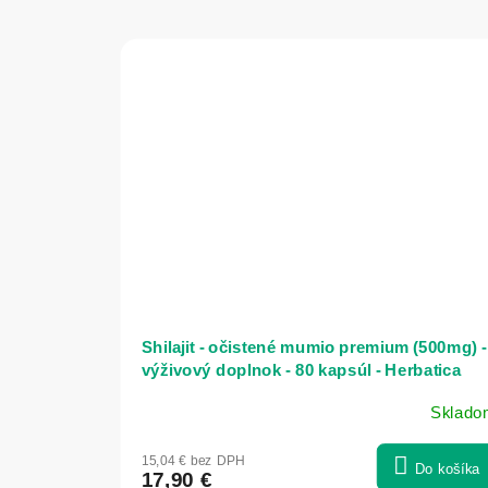
Shilajit - očistené mumio premium (500mg) -
výživový doplnok - 80 kapsúl - Herbatica
Sklado
Priemerné
hodnotenie
15,04 € bez DPH
produktu
Do košíka
17,90 €
je