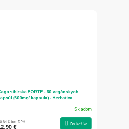
Čaga sibírska FORTE - 60 vegánskych
apsúl (600mg/ kapsula) - Herbatica
Skladom
riemerné
odnotenie
0,84 € bez DPH
roduktu
Do košíka
12,90 €
e