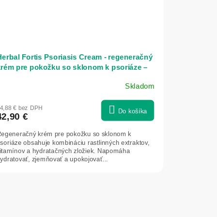
erbal Fortis Psoriasis Cream - regeneračný
krém pre pokožku so sklonom k psoriáze –
00 ml - Herbatica
Skladom
4,88 € bez DPH
Do košíka
42,90 €
egeneračný krém pre pokožku so sklonom k
soriáze obsahuje kombináciu rastlinných extraktov,
itamínov a hydratačných zložiek. Napomáha
ydratovať, zjemňovať a upokojovať...