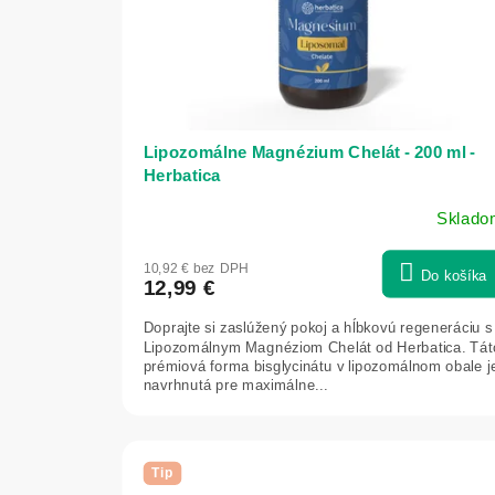
ý
ž
i
v
y
Lipozomálne Magnézium Chelát - 200 ml -
a
Herbatica
t
Sklado
Priemerné
r
hodnotenie
a
10,92 € bez DPH
produktu
Do košíka
12,99 €
d
je
5,0
i
Doprajte si zaslúžený pokoj a hĺbkovú regeneráciu s
z
Lipozomálnym Magnéziom Chelát od Herbatica. Tát
č
5
prémiová forma bisglycinátu v lipozomálnom obale j
navrhnutá pre maximálne...
hviezdičiek.
n
á
m
Tip
e