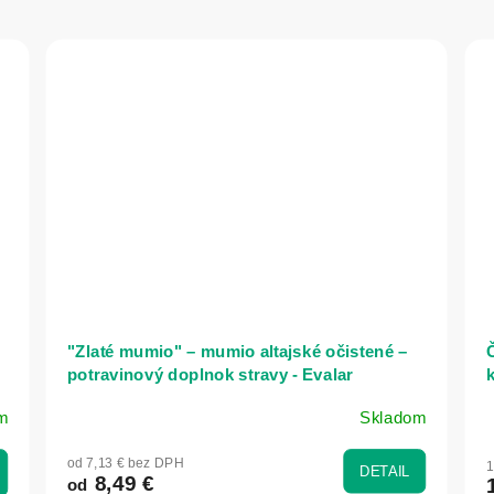
"Zlaté mumio" – mumio altajské očistené –
potravinový doplnok stravy - Evalar
k
m
Skladom
Priemerné
P
hodnotenie
h
od 7,13 € bez DPH
1
produktu
p
DETAIL
8,49 €
od
je
j