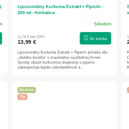
ý
Lipozomálny Kurkuma Extrakt + Piperín -
200 ml - Herbatica
h
m
Skladom
P
h
11,76 € bez DPH
1
p
Do košíka
13,99 €
j
5
Lipozomálny Kurkuma Extrakt + Piperín prináša silu
R
z
„zlatého koreňa“ v maximálne využiteľnej forme.
C
Vysoký obsah kurkumínu doplnený o piperín
h
zabezpečuje lepšiu vstrebateľnosť a...
K
h
Novinka
Tip