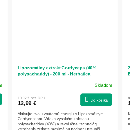
Lipozomálny extrakt Cordyceps (40%
Z
polysacharidy) - 200 ml - Herbatica
E
m
Skladom
Priemerné
P
hodnotenie
h
10,92 € bez DPH
8
produktu
p
Do košíka
12,99 €
je
j
5,0
4
Aktivujte svoju vnútornú energiu s Lipozomálnym
K
z
z
Cordycepsom. Vďaka vysokému obsahu
c
5
polysacharidov (40%) a revolučnej technológii
u
vstrebania získate maximálnu podporu pre váš...
hviezdičiek.
h