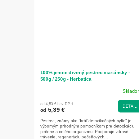
d
i
c
í
n
a
100% jemne drvený pestrec mariánsky -
500g / 250g - Herbatica
Sklado
Priemerné
hodnotenie
od 4,53 € bez DPH
produktu
DETAIL
5,39 €
od
je
5,0
Pestrec, známy ako "kráľ detoxikačných bylín" je
z
výborným prírodným pomocníkom pre detoxikáciu
5
pečene a celého organizmu. Podporuje zdravé
trávenie, regeneráciu pečeňových...
hviezdičiek.