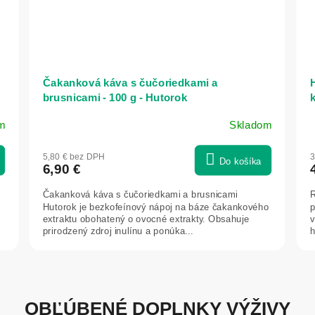
Čakanková káva s čučoriedkami a
H
brusnicami - 100 g - Hutorok
2
m
Skladom
5,80 € bez DPH
3
Do košíka
6,90 €
m
Čakanková káva s čučoriedkami a brusnicami
R
Hutorok je bezkofeínový nápoj na báze čakankového
p
extraktu obohatený o ovocné extrakty. Obsahuje
v
prirodzený zdroj inulínu a ponúka...
h
OBĽÚBENÉ DOPLNKY VÝŽIVY