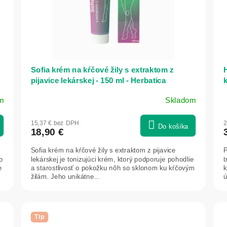
Sofia krém na kŕčové žily s extraktom z
pijavice lekárskej - 150 ml - Herbatica
k
m
Skladom
Priemerné
P
hodnotenie
h
15,37 € bez DPH
2
produktu
p
Do košíka
18,90 €
je
j
5,0
5
Sofia krém na kŕčové žily s extraktom z pijavice
P
z
z
o
lekárskej je tonizujúci krém, ktorý podporuje pohodlie
t
5
e
a starostlivosť o pokožku nôh so sklonom ku kŕčovým
k
žilám. Jeho unikátne...
ú
hviezdičiek.
h
Tip