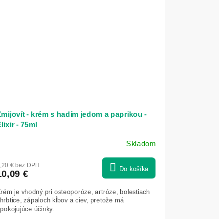
mijovít - krém s hadím jedom a paprikou -
lixir - 75ml
Skladom
riemerné
odnotenie
,20 € bez DPH
roduktu
Do košíka
10,09 €
e
,9
rém je vhodný pri osteoporóze, artróze, bolestiach
hrbtice, zápaloch kĺbov a ciev, pretože má
5
pokojujúce účinky.
viezdičiek.