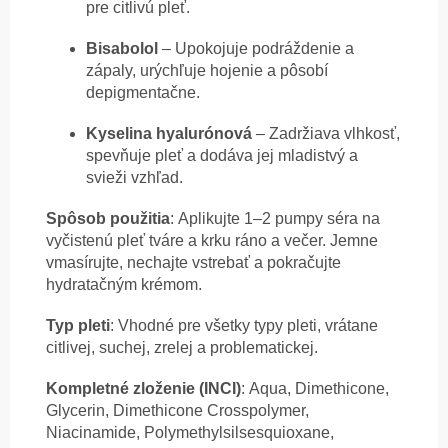
pre citlivú pleť.
Bisabolol
– Upokojuje podráždenie a
zápaly, urýchľuje hojenie a pôsobí
depigmentačne.
Kyselina hyalurónová
– Zadržiava vlhkosť,
spevňuje pleť a dodáva jej mladistvý a
svieži vzhľad.
Spôsob použitia
:
Aplikujte 1–2 pumpy séra na
vyčistenú pleť tváre a krku ráno a večer. Jemne
vmasírujte, nechajte vstrebať a pokračujte
hydratačným krémom.
Typ pleti
:
Vhodné pre všetky typy pleti, vrátane
citlivej, suchej, zrelej a problematickej.
Kompletné zloženie (INCI)
:
Aqua, Dimethicone,
Glycerin, Dimethicone Crosspolymer,
Niacinamide, Polymethylsilsesquioxane,