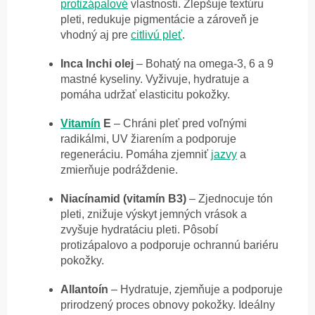
protizápalové
vlastnosti. Zlepšuje textúru
pleti, redukuje pigmentácie a zároveň je
vhodný aj pre
citlivú pleť
.
Inca Inchi olej
– Bohatý na omega-3, 6 a 9
mastné kyseliny. Vyživuje, hydratuje a
pomáha udržať elasticitu pokožky.
Vitamín
E
– Chráni pleť pred voľnými
radikálmi, UV žiarením a podporuje
regeneráciu. Pomáha zjemniť
jazvy
a
zmierňuje podráždenie.
Niacínamid (vitamín B3)
– Zjednocuje tón
pleti, znižuje výskyt jemných vrások a
zvyšuje hydratáciu pleti. Pôsobí
protizápalovo a podporuje ochrannú bariéru
pokožky.
Allantoín
– Hydratuje, zjemňuje a podporuje
prirodzený proces obnovy pokožky. Ideálny