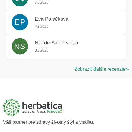
Hodnotenie obchodu je 5 z 5 hviezdičiek.
7.8.2026
Eva Polačkova
EP
Hodnotenie obchodu je 5 z 5 hviezdičiek.
4.8.2026
Nef de Santé s. r. o.
NS
Hodnotenie obchodu je 5 z 5 hviezdičiek.
3.8.2026
Zobraziť ďalšie recenzie
Z
á
p
ä
t
i
e
Váš partner pre zdravý životný štýl a vitalitu.