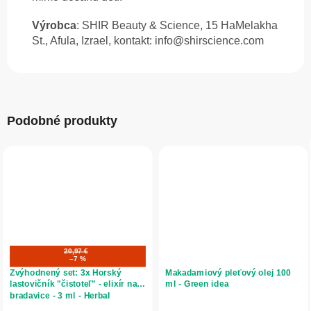
Výrobca
:
SHIR Beauty & Science, 15 HaMelakha
St., Afula, Izrael, k
ontakt: info@shirscience.com
Podobné produkty
20,97 €
–7 %
Zvýhodnený set: 3x Horský
Makadamiový pleťový olej 100
lastovičník "čistoteľ" - elixír na
ml - Green idea
bradavice - 3 ml - Herbal
Traditions