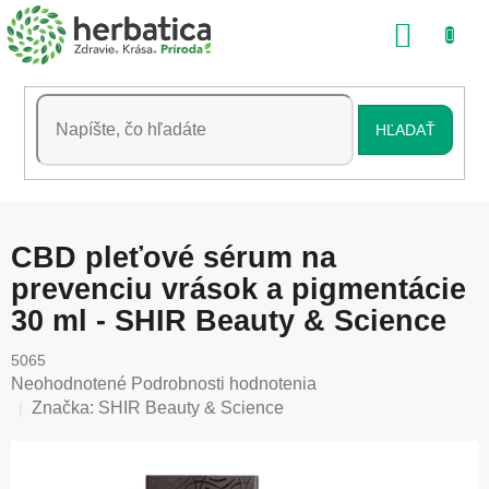
Prejsť
NÁKU
na
obsah
KOŠÍK
HĽADAŤ
CBD pleťové sérum na
prevenciu vrások a pigmentácie
30 ml - SHIR Beauty & Science
5065
Priemerné
Neohodnotené
Podrobnosti hodnotenia
hodnotenie
Značka:
SHIR Beauty & Science
produktu
je
0,0