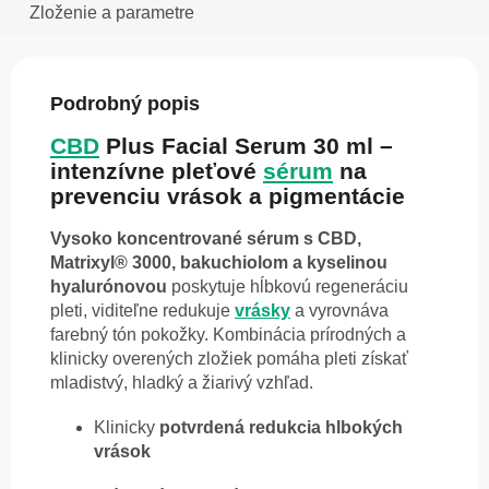
Zloženie a parametre
Podrobný popis
CBD
Plus Facial Serum 30 ml –
intenzívne pleťové
sérum
na
prevenciu vrások a pigmentácie
Vysoko koncentrované sérum s CBD,
Matrixyl® 3000, bakuchiolom a kyselinou
hyalurónovou
poskytuje hĺbkovú regeneráciu
pleti, viditeľne redukuje
vrásky
a vyrovnáva
farebný tón pokožky. Kombinácia prírodných a
klinicky overených zložiek pomáha pleti získať
mladistvý, hladký a žiarivý vzhľad.
Klinicky
potvrdená redukcia hlbokých
vrások