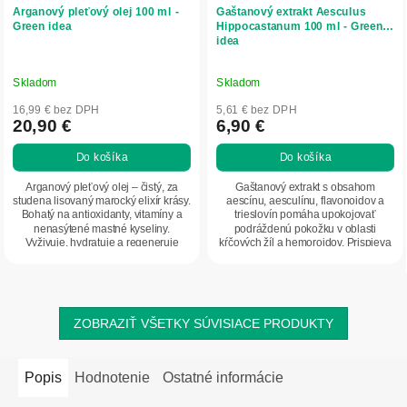
Arganový pleťový olej 100 ml -
Gaštanový extrakt Aesculus
Green idea
Hippocastanum 100 ml - Green
idea
Skladom
Skladom
16,99 € bez DPH
5,61 € bez DPH
20,90 €
6,90 €
Do košíka
Do košíka
Arganový pleťový olej – čistý, za
Gaštanový extrakt s obsahom
studena lisovaný marocký elixír krásy.
aescínu, aesculínu, flavonoidov a
Bohatý na antioxidanty, vitamíny a
trieslovín pomáha upokojovať
nenasýtené mastné kyseliny.
podráždenú pokožku v oblasti
Vyživuje, hydratuje a regeneruje
kŕčových žíl a hemoroidov. Prispieva
suchú,...
k posilneniu...
ZOBRAZIŤ VŠETKY SÚVISIACE PRODUKTY
Popis
Hodnotenie
Ostatné informácie