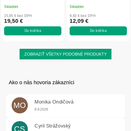
Skladom
Skladom
15,85 € bez DPH
9,83 € bez DPH
19,50 €
12,09 €
Do košíka
Do košíka
ZOBRAZIŤ VŠETKY PODOBNÉ PRODUKTY
Monika Ondičová
MO
Hodnotenie obchodu je 5 z 5 hviezdičiek.
8.8.2026
Cyril Strážovský
CS