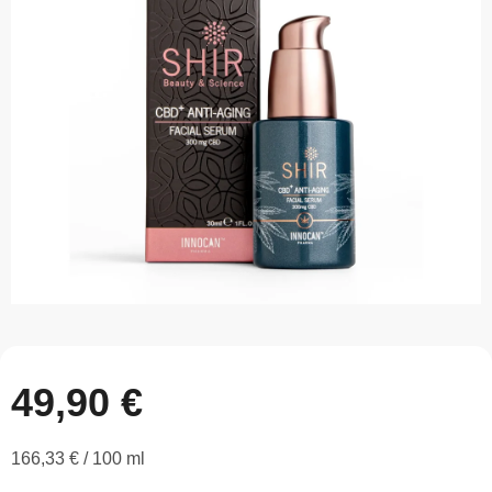
z
5
hviezdičiek.
49,90 €
Jednotková
166,33 € / 100 ml
cena: