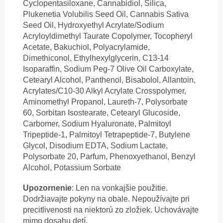
Cyclopentasiloxane, Cannabidiol, Silica,
Plukenetia Volubilis Seed Oil, Cannabis Sativa
Seed Oil, Hydroxyethyl Acrylate/Sodium
Acryloyldimethyl Taurate Copolymer, Tocopheryl
Acetate, Bakuchiol, Polyacrylamide,
Dimethiconol, Ethylhexylglycerin, C13-14
Isoparaffin, Sodium Peg-7 Olive Oil Carboxylate,
Cetearyl Alcohol, Panthenol, Bisabolol, Allantoin,
Acrylates/C10-30 Alkyl Acrylate Crosspolymer,
Aminomethyl Propanol, Laureth-7, Polysorbate
60, Sorbitan Isostearate, Cetearyl Glucoside,
Carbomer, Sodium Hyaluronate, Palmitoyl
Tripeptide-1, Palmitoyl Tetrapeptide-7, Butylene
Glycol, Disodium EDTA, Sodium Lactate,
Polysorbate 20, Parfum, Phenoxyethanol, Benzyl
Alcohol, Potassium Sorbate
Upozornenie
:
Len na vonkajšie použitie.
Dodržiavajte pokyny na obale. Nepoužívajte pri
precitlivenosti na niektorú zo zložiek. Uchovávajte
mimo dosahu detí.