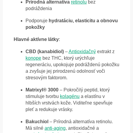
Prírodná alternatíva
retinolu
bez
podráždenia
Podporuje
hydratáciu, elasticitu a obnovu
pokožky
Hlavné aktívne látky
:
CBD (kanabidiol)
–
Antioxidačný
extrakt z
konope
bez THC, ktorý urýchľuje
regeneráciu, upokojuje podráždenú pokožku
a zvyšuje jej prirodzenú odolnosť voči
stresovým faktorom.
Matrixyl® 3000
– Pokročilý peptid, ktorý
stimuluje tvorbu
kolagénu
a elastínu v
hlbších vrstvách kože. Viditeľne spevňuje
pleť a redukuje vrásky.
Bakuchiol
– Prírodná alternatíva retinolu.
Má silné
anti-aging
, antioxidačné a