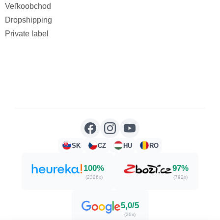
Veľkoobchod
Dropshipping
Private label
SK
CZ
HU
RO
100%
97%
(2326x)
(792x)
5,0/5
(26x)