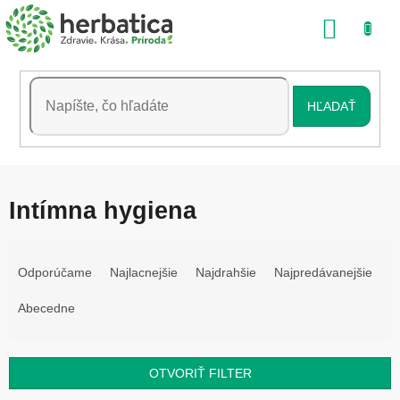
Prejsť
NÁKU
na
obsah
KOŠÍK
HĽADAŤ
Intímna hygiena
R
a
Odporúčame
Najlacnejšie
Najdrahšie
Najpredávanejšie
d
e
Abecedne
n
i
e
OTVORIŤ FILTER
p