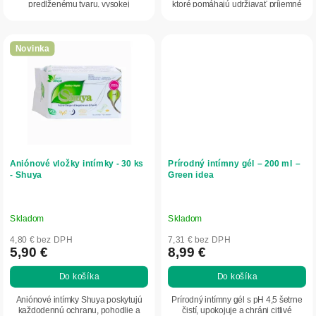
predĺženému tvaru, vysokej
ktoré pomáhajú udržiavať príjemné
absorpčnej schopnosti a...
prostredie...
Novinka
Aniónové vložky intímky - 30 ks
Prírodný intímny gél – 200 ml –
- Shuya
Green idea
Skladom
Skladom
4,80 € bez DPH
7,31 € bez DPH
5,90 €
8,99 €
Do košíka
Do košíka
Aniónové intímky Shuya poskytujú
Prírodný intímny gél s pH 4,5 šetrne
každodennú ochranu, pohodlie a
čistí, upokojuje a chráni citlivé