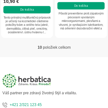
10,90 €
je
Do košíka
5,0
Do košíka
z
Pôsobí preventívne proti zápalovým
5
procesom vyvolaným
Tento prírodný multifunkčný prípravok
mikroorganizmami, plesňami a
je určený na kozmetické ošetrenie
hviezdičiek.
vírusmi, je vynikajúcim lubrikantom,
pokožky tváre a celého tela (akné,
má príjemný dezodoračný efekt a
dermatitída, citlivá pleť, omrzliny,
odstraňuje pocity...
popáleniny), ústnu hygienu (...
10
položiek celkom
O
v
l
Z
á
á
d
p
a
ä
c
t
i
i
e
p
e
Váš partner pre zdravý životný štýl a vitalitu.
r
v
k
+421 2/321 123 45