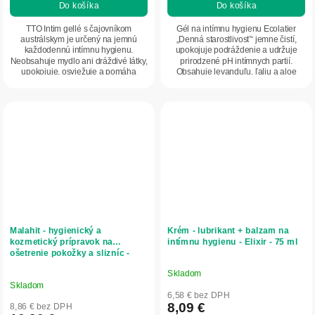
Do košíka
Do košíka
TTO Intim gellé s čajovníkom
Gél na intímnu hygienu Ecolatier
austrálskym je určený na jemnú
„Denná starostlivosť“ jemne čistí,
každodennú intímnu hygienu.
upokojuje podráždenie a udržuje
Neobsahuje mydlo ani dráždivé látky,
prirodzené pH intímnych partií.
upokojuje, osviežuje a pomáha
Obsahuje levanduľu, ľaliu a aloe
udržiavať prirodzenú...
vera pre...
Malahit - hygienický a
Krém - lubrikant + balzam na
kozmetický prípravok na
intímnu hygienu - Elixir - 75 ml
ošetrenie pokožky a slizníc -
30ml - Elixir
Skladom
Priemerné
Skladom
hodnotenie
6,58 € bez DPH
produktu
8,09 €
8,86 € bez DPH