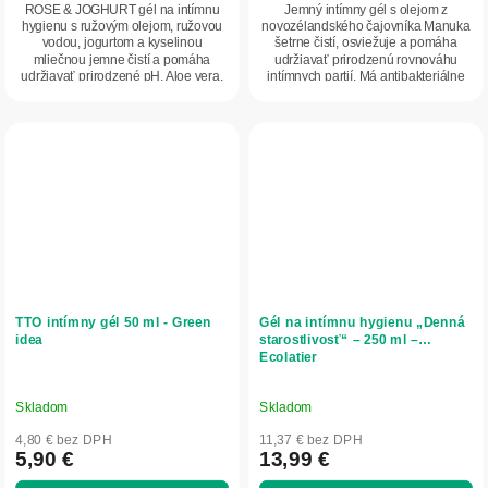
ROSE & JOGHURT gél na intímnu
Jemný intímny gél s olejom z
hygienu s ružovým olejom, ružovou
novozélandského čajovníka Manuka
vodou, jogurtom a kyselinou
šetrne čistí, osviežuje a pomáha
mliečnou jemne čistí a pomáha
udržiavať prirodzenú rovnováhu
udržiavať prirodzené pH. Aloe vera,
intímnych partií. Má antibakteriálne
olivový olej a...
a...
TTO intímny gél 50 ml - Green
Gél na intímnu hygienu „Denná
idea
starostlivosť“ – 250 ml –
Ecolatier
Skladom
Skladom
4,80 € bez DPH
11,37 € bez DPH
5,90 €
13,99 €