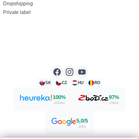
Dropshipping
Private label
SK
CZ
HU
RO
100%
97%
(2326x)
(792x)
5,0/5
(26x)