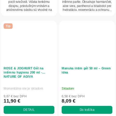
pocit sviežosti. Vďaka tenkému
intímne partie. Obsahuje harmanček,
dizajnu, priedušným vrstvám a
aloe vera, panthenol a bisabolol pre
aniónovému pásiku sú vhodné na
hydratáciu, regeneráciu a ochranu...
každodenné nosenie...
Tip
ROSE & JOGHURT Gél na
Manuka intim gél 50 ml – Green
intímnu hygienu 200 ml -
idea
NATURE OF AGIVA
Momentálne nie je skladom
Skladom
9,67 € bez DPH
6,58 € bez DPH
11,90 €
8,09 €
DETAIL
Do košíka