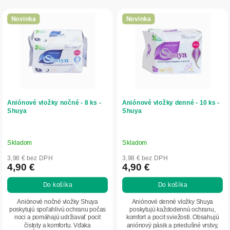
r
V
o
ý
Novinka
Novinka
d
p
u
i
k
s
t
p
o
r
v
o
d
Aniónové vložky nočné - 8 ks -
Aniónové vložky denné - 10 ks -
u
Shuya
Shuya
k
t
o
Skladom
Skladom
v
3,98 € bez DPH
3,98 € bez DPH
4,90 €
4,90 €
Do košíka
Do košíka
Aniónové nočné vložky Shuya
Aniónové denné vložky Shuya
poskytujú spoľahlivú ochranu počas
poskytujú každodennú ochranu,
noci a pomáhajú udržiavať pocit
komfort a pocit sviežosti. Obsahujú
čistoty a komfortu. Vďaka
aniónový pásik a priedušné vrstvy,