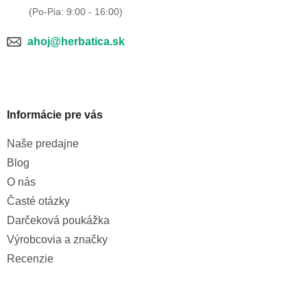
y
v
ý
p
ahoj@herbatica.sk
i
s
u
Informácie pre vás
Naše predajne
Blog
O nás
Časté otázky
Darčeková poukážka
Výrobcovia a značky
Recenzie