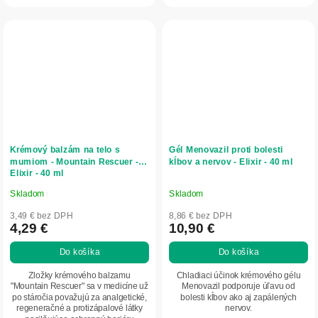
Krémový balzám na telo s
Gél Menovazil proti bolesti
mumiom - Mountain Rescuer -
kĺbov a nervov - Elixir - 40 ml
Elixir - 40 ml
Skladom
Skladom
Priemerné
Priemerné
hodnotenie
hodnotenie
3,49 € bez DPH
8,86 € bez DPH
produktu
produktu
4,29 €
10,90 €
je
je
Do košíka
Do košíka
5,0
5,0
z
z
Zložky krémového balzamu
Chladiaci účinok krémového gélu
5
5
"Mountain Rescuer" sa v medicíne už
Menovazil podporuje úľavu od
po stáročia považujú za analgetické,
bolesti kĺbov ako aj zapálených
hviezdičiek.
hviezdičiek.
regeneračné a protizápalové látky
nervov.