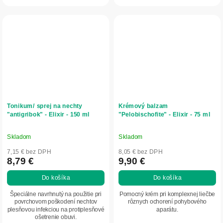
Tonikum/ sprej na nechty
Krémový balzam
"antigribok" - Elixir - 150 ml
"Pelobischofite" - Elixir - 75 ml
Skladom
Skladom
Priemerné
Priemerné
hodnotenie
hodnotenie
7,15 € bez DPH
8,05 € bez DPH
produktu
produktu
8,79 €
9,90 €
je
je
Do košíka
Do košíka
5,0
5,0
z
z
Špeciálne navrhnutý na použitie pri
Pomocný krém pri komplexnej liečbe
5
5
povrchovom poškodení nechtov
rôznych ochorení pohybového
plesňovou infekciou na protiplesňové
aparátu.
hviezdičiek.
hviezdičiek.
ošetrenie obuvi.