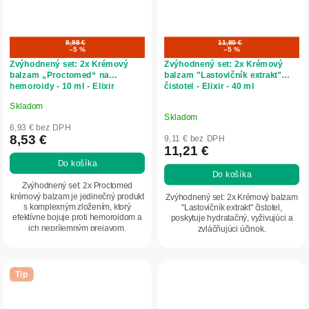
8,98 €
11,80 €
–5 %
–5 %
Zvýhodnený set: 2x Krémový
Zvýhodnený set: 2x Krémový
balzam „Proctomed“ na
balzam "Lastovičník extrakt"
hemoroidy - 10 ml - Elixir
čistotel - Elixir - 40 ml
Skladom
Priemerné
Skladom
hodnotenie
6,93 € bez DPH
produktu
8,53 €
9,11 € bez DPH
11,21 €
je
Do košíka
5,0
Do košíka
z
Zvýhodnený set: 2x Proctomed
5
krémový balzam je jedinečný produkt
Zvýhodnený set: 2x Krémový balzam
s komplexným zložením, ktorý
"Lastovičník extrakt" čistotel,
hviezdičiek.
efektívne bojuje proti hemoroidom a
poskytuje hydratačný, vyživujúci a
ich nepríjemným prejavom.
zvláčňujúci účinok.
Zmierňuje bolesť,...
Tip