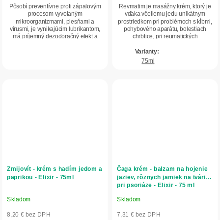
z
z
Pôsobí preventívne proti zápalovým
Revmatim je masážny krém, ktorý je
5
5
procesom vyvolaným
vďaka včeliemu jedu unikátnym
mikroorganizmami, plesňami a
prostriedkom pri problémoch s kĺbmi,
hviezdičiek.
hviezdičiek.
vírusmi, je vynikajúcim lubrikantom,
pohybového aparátu, bolestiach
má príjemný dezodoračný efekt a
chrbtice, pri reumatických
odstraňuje pocity...
ochoreniach.
75ml
Zmijovít - krém s hadím jedom a
Čaga krém - balzam na hojenie
paprikou - Elixir - 75ml
jaziev, rôznych jamiek na tvári,
pri psoriáze - Elixir - 75 ml
Skladom
Skladom
Priemerné
Priemerné
hodnotenie
hodnotenie
8,20 € bez DPH
7,31 € bez DPH