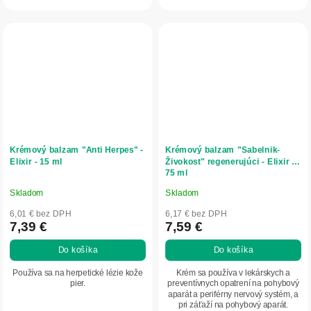
Krémový balzam "Anti Herpes" -
Krémový balzam "Sabelnik-
Elixir - 15 ml
Živokost" regenerujúci - Elixir -
75 ml
Skladom
Skladom
Priemerné
Priemerné
hodnotenie
hodnotenie
6,01 € bez DPH
6,17 € bez DPH
produktu
produktu
7,39 €
7,59 €
je
je
Do košíka
Do košíka
5,0
5,0
z
z
Používa sa na herpetické lézie kože
Krém sa používa v lekárskych a
5
5
pier.
preventívnych opatrení na pohybový
aparát a periférny nervový systém, a
hviezdičiek.
hviezdičiek.
pri záťaží na pohybový aparát.