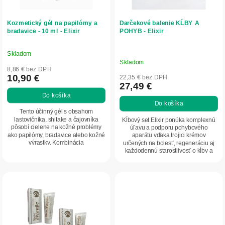
o
t
d
o
Kozmetický gél na papilómy a
Darčekové balenie KĹBY A
u
v
bradavice - 10 ml - Elixir
POHYB - Elixir
k
t
Skladom
Priemerné
o
Skladom
hodnotenie
8,86 € bez DPH
v
produktu
10,90 €
22,35 € bez DPH
27,49 €
je
Do košíka
5,0
Do košíka
z
Tento účinný gél s obsahom
5
lastovičníka, shitake a čajovníka
Kĺbový set Elixir ponúka komplexnú
pôsobí cielene na kožné problémy
úľavu a podporu pohybového
hviezdičiek.
ako papilómy, bradavice alebo kožné
aparátu vďaka trojici krémov
výrastky. Kombinácia
určených na bolesť, regeneráciu aj
regeneračných...
každodennú starostlivosť o kĺby a
chrbticu.