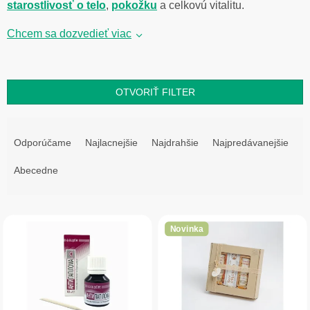
starostlivosť o telo
,
pokožku
a celkovú vitalitu.
Chcem sa dozvedieť viac
OTVORIŤ FILTER
R
a
Odporúčame
Najlacnejšie
Najdrahšie
Najpredávanejšie
d
e
Abecedne
n
i
V
e
ý
p
Novinka
p
r
i
o
s
d
p
u
r
k