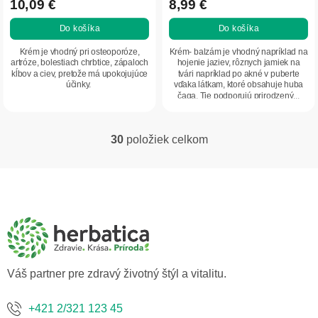
produktu
produktu
10,09 €
8,99 €
je
je
Do košíka
Do košíka
4,9
4,7
z
z
Krém je vhodný pri osteoporóze,
Krém- balzám je vhodný napríklad na
5
5
artróze, bolestiach chrbtice, zápaloch
hojenie jaziev, rôznych jamiek na
kĺbov a ciev, pretože má upokojujúce
tvári napríklad po akné v puberte
hviezdičiek.
hviezdičiek.
účinky.
vďaka látkam, ktoré obsahuje huba
čaga. Tie podporujú prirodzený...
30
položiek celkom
O
v
l
Z
á
á
d
p
a
ä
c
t
i
i
e
p
e
Váš partner pre zdravý životný štýl a vitalitu.
r
v
k
+421 2/321 123 45