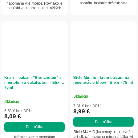
aparátu, inhibuje deštruktívne
napomáha v jej tvorbe. Rovnako je
procesy a...
spoľahlivou pomocou pri ťažkých
ochoreniach...
Krém – balzam "Bronchoton" s
Biele Mumio - krém-balzam na
mentolom a eukalyptom - Elixir -
regeneráciu kĺbov - Elixir - 75 ml
75ml
Skladom
Priemerné
Skladom
hodnotenie
7,31 € bez DPH
produktu
8,99 €
6,58 € bez DPH
8,09 €
je
Do košíka
4,8
Do košíka
z
Biele MUMIO (kamenný olej) je veľmi
5
zriedkavá a vzácna prírodná látka. Aj
Krém balzam s mentolom