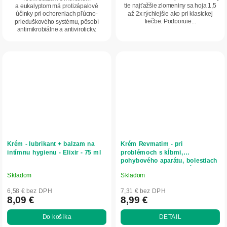
tie najťažšie zlomeniny sa hoja 1,5
a eukalyptom má protizápalové
hviezdičiek.
až 2x rýchlejšie ako pri klasickej
účinky pri ochoreniach pľúcno-
liečbe. Podporuje...
prieduškového systému, pôsobí
antimikrobiálne a antiviroticky,
zlepšuje vykašliavanie a krvný...
Krém - lubrikant + balzam na
Krém Revmatim - pri
intímnu hygienu - Elixir - 75 ml
problémoch s kĺbmi,
pohybového aparátu, bolestiach
chrbtice, pri reumatických
Skladom
Skladom
Priemerné
Priemerné
ochoreniach - Elixir - 75ml
hodnotenie
hodnotenie
6,58 € bez DPH
7,31 € bez DPH
produktu
produktu
8,09 €
8,99 €
je
je
Do košíka
DETAIL
5,0
5,0