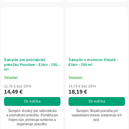
Šampón pre psoriatickú
Šampón s mumiom Shijalit -
pokožku Psorilam - Elixir - 150
Elixir - 250 ml
ml
Skladom
Skladom
Priemerné
Priemerné
hodnotenie
hodnotenie
11,78 € bez DPH
14,79 € bez DPH
produktu
produktu
14,49 €
18,19 €
je
je
Do košíka
Do košíka
4,8
5,0
z
z
Šampón vhodný pre seboretickú
Šampón Shijalit pomáha pri
5
5
a psoriatickú pokožku. Pomáha pri
vypadávaní vlasov, podporuje ich
hojení rán, eliminuje svrbenie a
rast.
hviezdičiek.
hviezdičiek.
regeneruje pokožku.