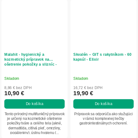
Malahit - hygienický a
Skvalén – GIT s rakytníkom - 60
kozmetický prípravok na
kapsúl - Elixir
ošetrenie pokožky a slizníc -
30ml - Elixir
Skladom
Skladom
8,86 € bez DPH
16,72 € bez DPH
10,90 €
19,90 €
Do košíka
Do košíka
Tento prírodný multifunkčný prípravok
Prípravok sa odporúča ako stužujúci
je určený na kozmetické ošetrenie
v rámci komplexnej liečby
pokožky tváre a celého tela (akné,
gastrointestinálnych ochorení.
dermatitída, citlivá pleť, omrzliny,
popáleniny), ústnu hygienu (...