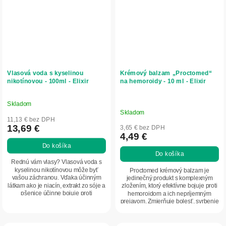
Vlasová voda s kyselinou
Krémový balzam „Proctomed“
nikotínovou - 100ml - Elixir
na hemoroidy - 10 ml - Elixir
Skladom
Priemerné
Skladom
hodnotenie
11,13 € bez DPH
produktu
13,69 €
3,65 € bez DPH
4,49 €
je
Do košíka
5,0
Do košíka
z
Rednú vám vlasy? Vlasová voda s
5
kyselinou nikotínovou môže byť
Proctomed krémový balzam je
vašou záchranou. Vďaka účinným
jedinečný produkt s komplexným
hviezdičiek.
látkam ako je niacín, extrakt zo sóje a
zložením, ktorý efektívne bojuje proti
pšenice účinne bojuje proti
hemoroidom a ich nepríjemným
vypadávaniu...
prejavom. Zmierňuje bolesť, svrbenie
a opuch,...