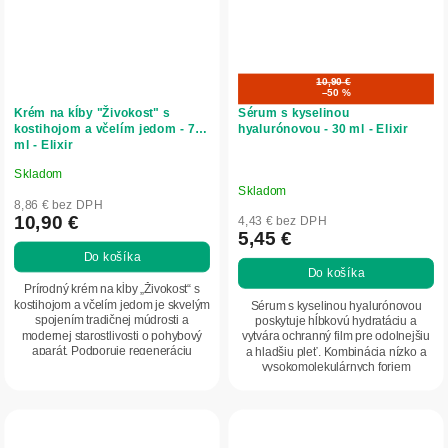
10,90 €
–50 %
Krém na kĺby "Živokost" s
Sérum s kyselinou
kostihojom a včelím jedom - 75
hyalurónovou - 30 ml - Elixir
ml - Elixir
Skladom
Priemerné
Skladom
hodnotenie
8,86 € bez DPH
produktu
10,90 €
4,43 € bez DPH
5,45 €
je
Do košíka
5,0
Do košíka
z
Prírodný krém na kĺby „Živokost“ s
5
kostihojom a včelím jedom je skvelým
Sérum s kyselinou hyalurónovou
spojením tradičnej múdrosti a
poskytuje hĺbkovú hydratáciu a
hviezdičiek.
modernej starostlivosti o pohybový
vytvára ochranný film pre odolnejšiu
aparát. Podporuje regeneráciu
a hladšiu pleť. Kombinácia nízko a
tkanív,...
vysokomolekulárnych foriem
kyseliny...