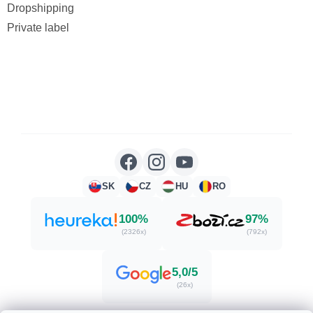
Dropshipping
Private label
SK
CZ
HU
RO
100%
97%
(2326x)
(792x)
5,0/5
(26x)