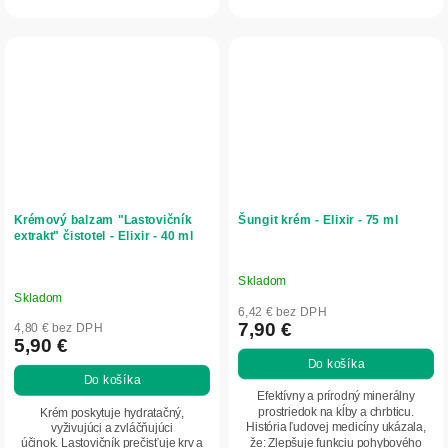
Krémový balzam "Lastovičník
Šungit krém - Elixir - 75 ml
extrakt" čistotel - Elixir - 40 ml
Skladom
Priemerné
Skladom
hodnotenie
6,42 € bez DPH
produktu
7,90 €
4,80 € bez DPH
5,90 €
je
Do košíka
4,8
Do košíka
z
Efektívny a prírodný minerálny
5
prostriedok na kĺby a chrbticu.
Krém poskytuje hydratačný,
História ľudovej medicíny ukázala,
vyživujúci a zvláčňujúci
hviezdičiek.
že: Zlepšuje funkciu pohybového
účinok. Lastovičník prečisťuje krv a