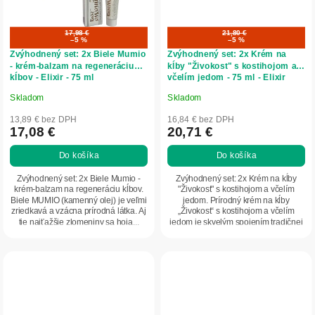
17,98 €
21,80 €
–5 %
–5 %
Zvýhodnený set: 2x Biele Mumio
Zvýhodnený set: 2x Krém na
- krém-balzam na regeneráciu
kĺby "Živokost" s kostihojom a
kĺbov - Elixir - 75 ml
včelím jedom - 75 ml - Elixir
Skladom
Skladom
Priemerné
Priemerné
hodnotenie
hodnotenie
13,89 € bez DPH
16,84 € bez DPH
produktu
produktu
17,08 €
20,71 €
je
je
Do košíka
Do košíka
4,5
5,0
z
z
Zvýhodnený set: 2x Biele Mumio -
Zvýhodnený set: 2x Krém na kĺby
5
5
krém-balzam na regeneráciu kĺbov.
"Živokost" s kostihojom a včelím
Biele MUMIO (kamenný olej) je veľmi
jedom. Prírodný krém na kĺby
hviezdičiek.
hviezdičiek.
zriedkavá a vzácna prírodná látka. Aj
„Živokost“ s kostihojom a včelím
tie najťažšie zlomeniny sa hoja...
jedom je skvelým spojením tradičnej
múdrosti a...