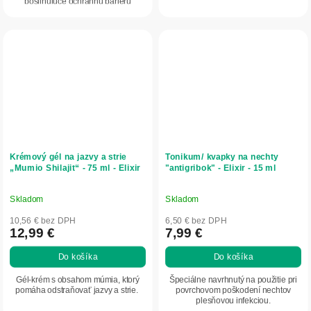
posilňujúce ochrannú bariéru
pokožky.
Krémový gél na jazvy a strie
Tonikum/ kvapky na nechty
„Mumio Shilajit“ - 75 ml - Elixir
"antigribok" - Elixir - 15 ml
Skladom
Skladom
Priemerné
Priemerné
hodnotenie
hodnotenie
10,56 € bez DPH
6,50 € bez DPH
produktu
produktu
12,99 €
7,99 €
je
je
Do košíka
Do košíka
5,0
5,0
z
z
Gél-krém s obsahom múmia, ktorý
Špeciálne navrhnutý na použitie pri
5
5
pomáha odstraňovať jazvy a strie.
povrchovom poškodení nechtov
plesňovou infekciou.
hviezdičiek.
hviezdičiek.