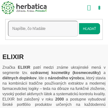
Prejsť
NÁKU
na
obsah
KOŠÍK
HĽADAŤ
ELIXIR
Značka
ELIXIR
patrí medzi známe ukrajinské mená v
segmente tzv.
ozdravnej kozmetiky (kosmeceutiky)
a
diétnych doplnkov
. Ide o
národného výrobcu
, ktorý stavia
na kombinácii tradične používaných extraktov a modernej
farmaceutickej logiky – teda na dôraze na funkčné zloženie,
vysoký podiel aktívnych látok a systematickú kontrolu kvality.
ELIXIR bol založený v roku
2000
a postupne vybudoval
široké portfólio produktov určených na každodennú