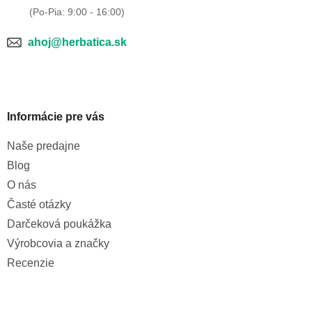
y
v
ý
p
ahoj@herbatica.sk
i
s
u
Informácie pre vás
Naše predajne
Blog
O nás
Časté otázky
Darčeková poukážka
Výrobcovia a značky
Recenzie