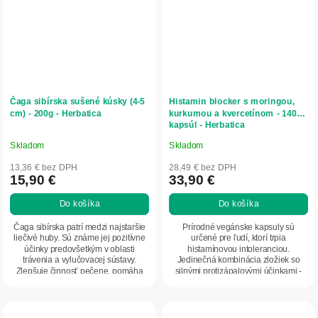
Čaga sibírska sušené kúsky (4-5
Histamin blocker s moringou,
cm) - 200g - Herbatica
kurkumou a kvercetínom - 140
kapsúl - Herbatica
Skladom
Skladom
Priemerné
Priemerné
hodnotenie
hodnotenie
13,36 € bez DPH
28,49 € bez DPH
produktu
produktu
15,90 €
33,90 €
je
je
Do košíka
Do košíka
5,0
5,0
z
z
Čaga sibírska patrí medzi najstaršie
Prírodné vegánske kapsuly sú
5
5
liečivé huby. Sú známe jej pozitívne
určené pre ľudí, ktorí trpia
účinky predovšetkým v oblasti
histamínovou intoleranciou.
hviezdičiek.
hviezdičiek.
trávenia a vylučovacej sústavy.
Jedinečná kombinácia zložiek so
Zlepšuje činnosť pečene, pomáha
silnými protizápalovými účinkami -
čistiť...
moringa, quercetín,...