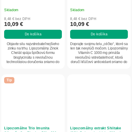
Skladom
Skladom
8,48 € bez DPH
8,48 € bez DPH
10,09 €
10,09 €
Do košíka
Do košíka
Objavte silu najvstrebateľnejšieho
Doprajte svojmu telu „céčko“, ktoré sa
zinku na trhu. Lipozomálny Zinok
len tak nevylúči močom. Lipozomálny
Chelát spája špičkovú formu
Vitamín C 1000 mg prináša
bisglycinátu s revolučnou
revolučnú vstrebateľnosť, ktorá
technológiou doručenia priamo do
doručí kľúčový antioxidant priamo do
buniek. Ideálna voľba...
vašich...
Tip
Lipozomálne Trio Imunita
Lipozomálny extrakt Shiitake