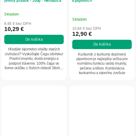
jemný prášok - 100g - Herbatica
Epigemic®
Skladom
Priemerné
Skladom
hodnotenie
8,65 € bez DPH
produktu
10,29 €
10,84 € bez DPH
12,90 €
je
Do košíka
5,0
Do košíka
z
Hľadáte tajomstvo vitality starých
5
civilizácií? Vyskúšajte Čagu sibírsku!
Kurkumín z kurkumy doplnený
Posilní imunitu, dodá energiu a
piperínom je najlepšia voľba pre
hviezdičiek.
podporí trávenie. 100% čaga vo
normálnu funkciu vašej imunity,
forme prášku z čistých oblastí Sibíri....
pečene a kĺbov. Kombinácia
kurkumínu a piperínu zvyšuje
biologickú vstrebateľnosť a...