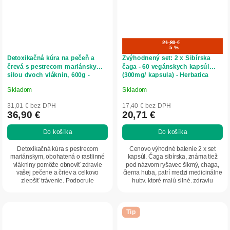
21,80 €
–5 %
Detoxikačná kúra na pečeň a
Zvýhodnený set: 2 x Sibírska
črevá s pestrecom mariánskym a
čaga - 60 vegánskych kapsúl
silou dvoch vláknin, 600g -
(300mg/ kapsula) - Herbatica
Herbatica
Skladom
Skladom
Priemerné
Priemerné
hodnotenie
hodnotenie
31,01 € bez DPH
17,40 € bez DPH
produktu
produktu
36,90 €
20,71 €
je
je
Do košíka
Do košíka
5,0
5,0
z
z
Detoxikačná kúra s pestrecom
Cenovo výhodné balenie 2 x set
5
5
mariánskym, obohatená o rastlinné
kapsúl. Čaga sibírska, známa tiež
vlákniny pomôže obnoviť zdravie
pod názvom ryšavec šikmý, chaga,
hviezdičiek.
hviezdičiek.
vašej pečene a čriev a celkovo
čierna huba, patrí medzi medicinálne
zlepšiť trávenie. Podporuje
huby, ktoré majú silné, zdraviu
prirodzenú očistu tela...
prospešné...
Tip