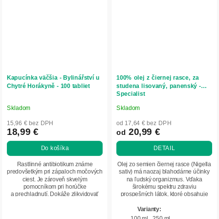
Kapucínka väčšia - Bylinářství u
100% olej z čiernej rasce, za
Chytré Horákyně - 100 tabliet
studena lisovaný, panenský -
Specialist
Skladom
Skladom
Priemerné
Priemerné
hodnotenie
hodnotenie
15,96 € bez DPH
od 17,64 € bez DPH
produktu
produktu
18,99 €
20,99 €
od
je
je
Do košíka
DETAIL
5,0
4,9
z
z
Rastlinné antibiotikum známe
Olej zo semien čiernej rasce (Nigella
5
5
predovšetkým pri zápaloch močových
sativ) má naozaj blahodárne účinky
ciest. Je zároveň skvelým
na ľudský organizmus. Vďaka
hviezdičiek.
hviezdičiek.
pomocníkom pri horúčke
širokému spektru zdraviu
a prechladnutí. Dokáže zlikvidovať
prospešných látok, ktoré obsahuje
infekciu v počiatočnej fáze...
dokáže liečiť,...
100 ml
250 ml