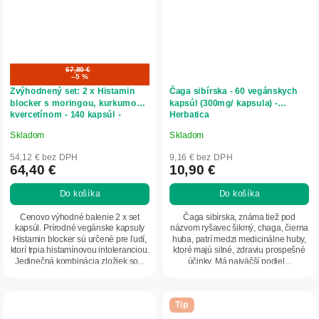
67,80 €
–5 %
Zvýhodnený set: 2 x Histamin
Čaga sibírska - 60 vegánskych
blocker s moringou, kurkumou a
kapsúl (300mg/ kapsula) -
kvercetínom - 140 kapsúl -
Herbatica
Herbatica
Skladom
Skladom
Priemerné
Priemerné
hodnotenie
hodnotenie
54,12 € bez DPH
9,16 € bez DPH
produktu
produktu
64,40 €
10,90 €
je
je
Do košíka
Do košíka
5,0
5,0
z
z
Cenovo výhodné balenie 2 x set
Čaga sibírska, známa tiež pod
5
5
kapsúl. Prírodné vegánske kapsuly
názvom ryšavec šikmý, chaga, čierna
Histamin blocker sú určené pre ľudí,
huba, patrí medzi medicinálne huby,
hviezdičiek.
hviezdičiek.
ktorí trpia histamínovou intoleranciou.
ktoré majú silné, zdraviu prospešné
Jedinečná kombinácia zložiek so...
účinky. Má najväčší podiel...
Tip