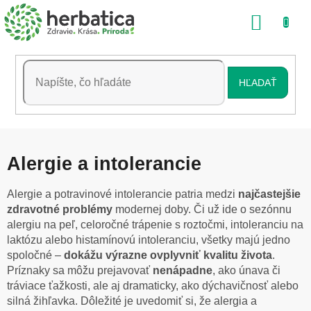
Prejsť
NÁKU
na
obsah
KOŠÍK
HĽADAŤ
Alergie a intolerancie
Alergie a potravinové intolerancie patria medzi
najčastejšie
zdravotné problémy
modernej doby. Či už ide o sezónnu
alergiu na peľ, celoročné trápenie s roztočmi, intoleranciu na
laktózu alebo histamínovú intoleranciu, všetky majú jedno
spoločné –
dokážu výrazne ovplyvniť kvalitu života
.
Príznaky sa môžu prejavovať
nenápadne
, ako únava či
tráviace ťažkosti, ale aj dramaticky, ako dýchavičnosť alebo
silná žihľavka.
Dôležité je uvedomiť si, že alergia a