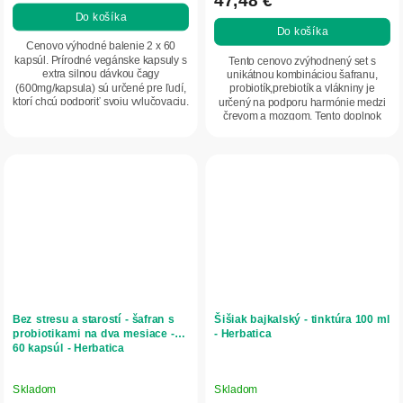
47,48 €
je
Do košíka
5,0
Do košíka
z
Cenovo výhodné balenie 2 x 60
5
kapsúl. Prírodné vegánske kapsuly s
Tento cenovo zvýhodnený set s
extra silnou dávkou čagy
unikátnou kombináciou šafranu,
hviezdičiek.
(600mg/kapsula) sú určené pre ľudí,
probiotík,prebiotík a vlákniny je
ktorí chcú podporiť svoju vylučovaciu,
určený na podporu harmónie medzi
tráviacu...
črevom a mozgom. Tento doplnok
výživy predstavuje...
Bez stresu a starostí - šafran s
Šišiak bajkalský - tinktúra 100 ml
probiotikami na dva mesiace -
- Herbatica
60 kapsúl - Herbatica
Skladom
Skladom