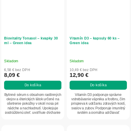
Biovitality Tonasol – kvapky 30
Vitamín D3 – kapsuly 60 ks –
ml – Green idea
Green idea
Skladom
Skladom
6,58 € bez DPH
10,49 € bez DPH
8,09 €
12,90 €
Do košíka
Do košíka
Bylinné sérum s obsahom rastlinných
Vitamín D3 podporuje správne
olejov a éterických látok určené na
vstrebávanie vápnika a fosforu, čím
ošetrenie pokožky v okolí nosa pri
prispieva k udržaniu zdravých kostí,
nádche a nachladnutí. Upokojuje
svalov a zubov. Podporuje imunitný
podráždenú pleť, uvoľňuje dýchanie
systém a pomáha udržiavať
a...
normálnu...