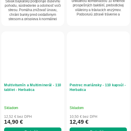
5
unikátnou kombináciou 10 kmeňov
Šišiak bajkalský podporuje duševnú
prospešných baktérií, prebiotickej
pohodu, sústredenie a odolnosť voči
hviezdičiek.
vlákniny a tráviacich enzýmov.
stresu. Pomáha znižovať únavu,
Podporujú zdravé trávenie a
chráni bunky pred oxidatívnym
mikrobióm,...
stresom a prispieva k normálnej
činnosti...
Multivitamín a Multiminerál - 110
Pestrec mariánsky - 110 kapsúl -
tabliet - Herbatica
Herbatica
Skladom
Skladom
12,52 € bez DPH
10,50 € bez DPH
14,90 €
12,49 €