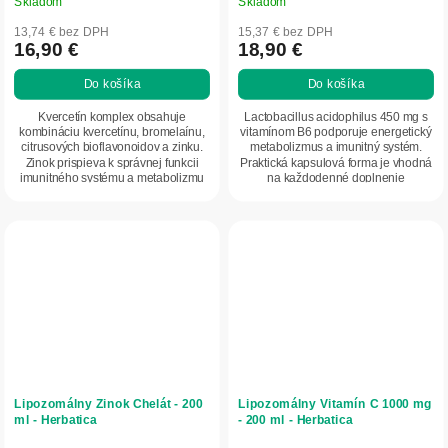
Skladom
Skladom
13,74 € bez DPH
15,37 € bez DPH
16,90 €
18,90 €
Do košíka
Do košíka
Kvercetín komplex obsahuje
Lactobacillus acidophilus 450 mg s
kombináciu kvercetínu, bromelaínu,
vitamínom B6 podporuje energetický
citrusových bioflavonoidov a zinku.
metabolizmus a imunitný systém.
Zinok prispieva k správnej funkcii
Praktická kapsulová forma je vhodná
imunitného systému a metabolizmu
na každodenné doplnenie
makroživín....
probiotických...
Lipozomálny Zinok Chelát - 200
Lipozomálny Vitamín C 1000 mg
ml - Herbatica
- 200 ml - Herbatica