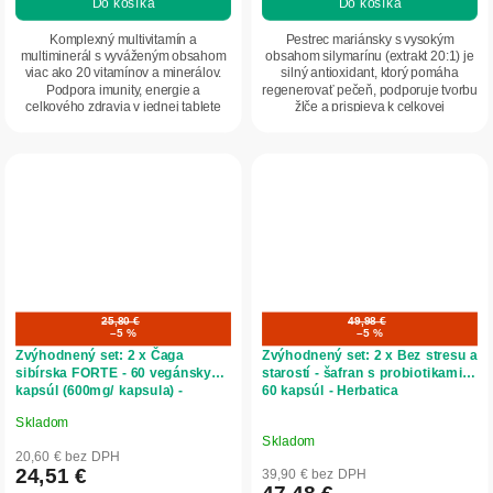
Do košíka
Do košíka
Komplexný multivitamín a
Pestrec mariánsky s vysokým
multiminerál s vyváženým obsahom
obsahom silymarínu (extrakt 20:1) je
viac ako 20 vitamínov a minerálov.
silný antioxidant, ktorý pomáha
Podpora imunity, energie a
regenerovať pečeň, podporuje tvorbu
celkového zdravia v jednej tablete
žlče a prispieva k celkovej
denne.
detoxikácii...
25,80 €
49,98 €
–5 %
–5 %
Zvýhodnený set: 2 x Čaga
Zvýhodnený set: 2 x Bez stresu a
sibírska FORTE - 60 vegánskych
starostí - šafran s probiotikami -
kapsúl (600mg/ kapsula) -
60 kapsúl - Herbatica
Herbatica
Skladom
Priemerné
Skladom
hodnotenie
20,60 € bez DPH
produktu
24,51 €
39,90 € bez DPH