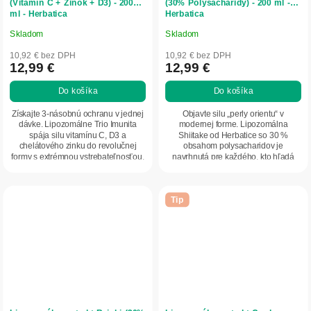
(Vitamín C + Zinok + D3) - 200
(30% Polysacharidy) - 200 ml -
ml - Herbatica
Herbatica
Skladom
Skladom
Priemerné
Priemerné
hodnotenie
hodnotenie
10,92 € bez DPH
10,92 € bez DPH
produktu
produktu
12,99 €
12,99 €
je
je
Do košíka
Do košíka
5,0
5,0
z
z
Získajte 3-násobnú ochranu v jednej
Objavte silu „perly orientu“ v
5
5
dávke. Lipozomálne Trio Imunita
modernej forme. Lipozomálna
spája silu vitamínu C, D3 a
Shiitake od Herbatice so 30 %
hviezdičiek.
hviezdičiek.
chelátového zinku do revolučnej
obsahom polysacharidov je
formy s extrémnou vstrebateľnosťou.
navrhnutá pre každého, kto hľadá
Zabudnite na...
nekompromisnú podporu imunity...
Tip