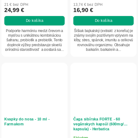
21 € bez DPH
13,74 € bez DPH
24,99 €
16,90 €
Do košíka
Do košíka
Podporte harmóniu medzi črevom a
Šišiak bajkalský (extrakt z koreňa) je
mysľou s unikátnou kombináciou
známy svojím pozitívnym vplyvom na
šafranu, probiotík a prebiotík. Tento
kĺby, stres, spánok, imunitu a celkovú
doplnok výživy predstavuje skvelú
rovnováhu organizmu. Obsahuje
prírodnú starostlivosť a postará sa...
baikalín, baikaleín a...
Kvapky do nosa - 10 ml -
Čaga sibírska FORTE - 60
Farmakom
vegánskych kapsúl (600mg/
kapsula) - Herbatica
Skladom