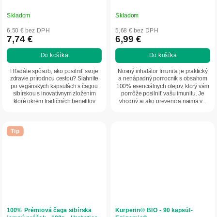
Skladom
Skladom
Priemerné
Priemerné
hodnotenie
hodnotenie
6,50 € bez DPH
5,68 € bez DPH
produktu
produktu
7,74 €
6,99 €
je
je
Do košíka
Do košíka
5,0
5,0
z
z
Hľadáte spôsob, ako posilniť svoje
Nosný inhalátor Imunita je praktický
5
5
zdravie prírodnou cestou? Siahnite
a nenápadný pomocník s obsahom
po vegánskych kapsulách s čagou
100% esenciálnych olejov, ktorý vám
hviezdičiek.
hviezdičiek.
sibírskou s inovatívnym zložením
pomôže posilniť vašu imunitu. Je
ktoré okrem tradičných benefitov
vhodný aj ako prevencia najmä v...
tejto...
Tip
100% Prémiová čaga sibírska
Kurperin® BIO - 90 kapsúl-