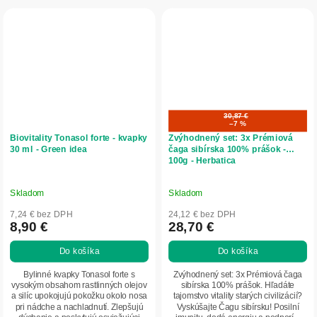
30,87 €
–7 %
Biovitality Tonasol forte - kvapky
Zvýhodnený set: 3x Prémiová
30 ml - Green idea
čaga sibírska 100% prášok -
100g - Herbatica
Skladom
Skladom
7,24 € bez DPH
24,12 € bez DPH
8,90 €
28,70 €
Do košíka
Do košíka
Bylinné kvapky Tonasol forte s
Zvýhodnený set: 3x Prémiová čaga
vysokým obsahom rastlinných olejov
sibírska 100% prášok. Hľadáte
a silíc upokojujú pokožku okolo nosa
tajomstvo vitality starých civilizácií?
pri nádche a nachladnutí. Zlepšujú
Vyskúšajte Čagu sibírsku! Posilní