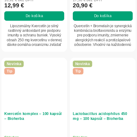
12,99 €
20,90 €
Do košíka
Do košíka
Lipozomálny Kvercetín je silný
Quercetín + Bromelaín je synergická
rastlinný antioxidant pre podporu
kombinácia bioflavonoidu a enzýmu
imunity a ochranu buniek. Vysoký
pre podporu imunity, zmiernenie
obsah 250 mg kvercetínu v dennej
alergických reakcií a protizápalové
dávke pomáha organizmu zvládať
pôsobenie. Vhodný na každodennú
oxidačný stres...
ochranu...
Novinka
Novinka
Tip
Tip
Kvercetín komplex – 100 kapsúl
Lactobacillus acidophilus 450
– Bioherba
mg – 100 kapsúl – Bioherba