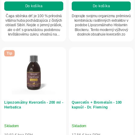
Do košíka
Do košíka
Čaga sibírska drť je 100 % prírodná
Doprajte svojmu organizmu prémiovú
vitálna huba pochádzajúca z čistých
kombináciu rastlinných extraktov v
oblastí Sibíri. Nejde o jemný prášok,
podobe Lipozomálneho Histamin
ale o drť s granuláciou podobnou
Blockeru. Tento moderný výživový
kryštálovému cukru, vhodnú na...
doplnok obsahuje kvercetín zo
sophory...
Tip
Lipozomálny Kvercetín - 200 ml -
Quercetín + Bromelaín - 100
Herbatica
kapsúl - Dr. Fleming
Skladom
Skladom
10,92 € bez DPH
17,56 € bez DPH