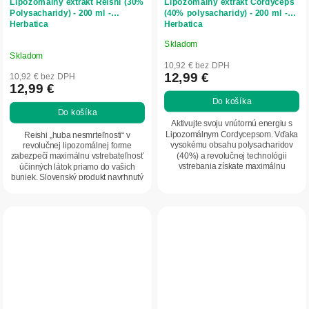
Lipozomálny extrakt Reishi (30%
Lipozomálny extrakt Cordyceps
Polysacharidy) - 200 ml -
(40% polysacharidy) - 200 ml -
Herbatica
Herbatica
Skladom
Priemerné
Skladom
hodnotenie
10,92 € bez DPH
produktu
12,99 €
10,92 € bez DPH
12,99 €
je
Do košíka
5,0
Do košíka
z
Aktivujte svoju vnútornú energiu s
5
Lipozomálnym Cordycepsom. Vďaka
Reishi „huba nesmrteľnosti“ v
vysokému obsahu polysacharidov
revolučnej lipozomálnej forme
hviezdičiek.
(40%) a revolučnej technológii
zabezpečí maximálnu vstrebateľnosť
vstrebania získate maximálnu
účinných látok priamo do vašich
podporu pre váš...
buniek. Slovenský produkt navrhnutý
pre hĺbkovú...