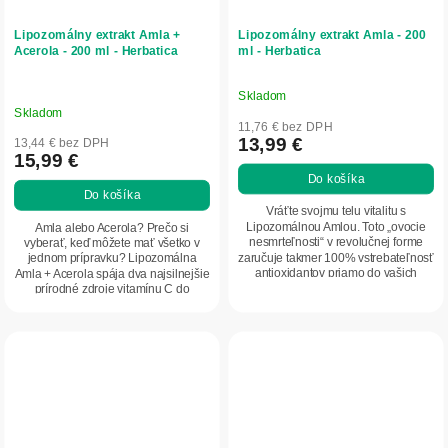
Lipozomálny extrakt Amla +
Lipozomálny extrakt Amla - 200
Acerola - 200 ml - Herbatica
ml - Herbatica
Skladom
Priemerné
Skladom
hodnotenie
11,76 € bez DPH
produktu
13,99 €
13,44 € bez DPH
15,99 €
je
Do košíka
5,0
Do košíka
z
Vráťte svojmu telu vitalitu s
5
Lipozomálnou Amlou. Toto „ovocie
Amla alebo Acerola? Prečo si
nesmrteľnosti“ v revolučnej forme
vyberať, keď môžete mať všetko v
hviezdičiek.
zaručuje takmer 100% vstrebateľnosť
jednom prípravku? Lipozomálna
antioxidantov priamo do vašich
Amla + Acerola spája dva najsilnejšie
buniek bez...
prírodné zdroje vitamínu C do
jedného...