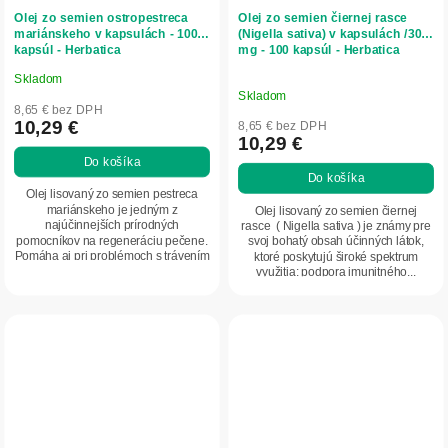
Olej zo semien ostropestreca
Olej zo semien čiernej rasce
mariánskeho v kapsulách - 100
(Nigella sativa) v kapsulách /300
kapsúl - Herbatica
mg - 100 kapsúl - Herbatica
Skladom
Priemerné
Skladom
hodnotenie
8,65 € bez DPH
produktu
10,29 €
8,65 € bez DPH
10,29 €
je
Do košíka
5,0
Do košíka
z
Olej lisovaný zo semien pestreca
5
mariánskeho je jedným z
Olej lisovaný zo semien čiernej
najúčinnejších prírodných
rasce ( Nigella sativa ) je známy pre
hviezdičiek.
pomocníkov na regeneráciu pečene.
svoj bohatý obsah účinných látok,
Pomáha aj pri problémoch s trávením
ktoré poskytujú široké spektrum
a žlčníkom. Pestrec...
využitia: podpora imunitného...