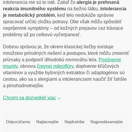
intolerancia nie sú to isté. Zatiaľ čo
alergia je prehnaná
reakcia imunitného systému
na bežnú látku,
intolerancia
je metabolický problém
, keď telo nedokáže správne
spracovať určitú zložku potravy. Obe však môžu spôsobiť
nepríjemné symptómy – od kožných prejavov cez tráviace
problémy až po celkovú vyčerpanosť.
Dobrou správou je, že okrem klasickej liečby existuje
množstvo prírodných riešení a postupov, ktoré môžu zmierniť
príznaky a podporiť dlhodobú rovnováhu tela.
Posilnenie
imunity
, obnova
črevnej mikroflóry
, doplnenie kľúčových
vitamínov a využitie bylinných extraktov či adaptogénov sú
cestou, ako sa s alergiami a intoleranciami naučiť žiť ľahšie
a plnohodnotnejšie.
Chcem sa dozvedieť viac
R
a
Odporúčame
Najlacnejšie
Najdrahšie
Najpredávanejšie
d