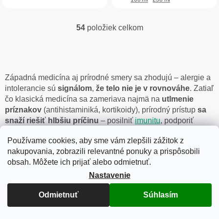
54
položiek celkom
O
v
l
á
d
a
Západná medicína aj prírodné smery sa zhodujú – alergie a
c
intolerancie sú
signálom
,
že telo nie je v rovnováhe
. Zatiaľ
i
čo klasická medicína sa zameriava najmä na
utlmenie
e
príznakov
(antihistaminiká, kortikoidy), prírodný prístup
sa
p
snaží riešiť hlbšiu príčinu
– posilniť
imunitu
, podporiť
r
črevá (mikrobiom)
a detoxikačné orgány.
v
Používame cookies, aby sme vám zlepšili zážitok z
k
Chcem sa dozvedieť viac
nakupovania, zobrazili relevantné ponuky a prispôsobili
y
v
obsah. Môžete ich prijať alebo odmietnuť.
ý
Nastavenie
Z
p
á
i
Odmietnuť
Súhlasím
s
p
u
ä