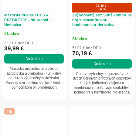
73,89 €
–5 %
Masticha PROBIOTICS &
Zvýhodnený set: Silné kombo na
PREBIOTICS - 90 kapsúl -
boj s histamínovou
Herbatica
intoleranciou-Herbatica
Skladom
Priemerné
Skladom
hodnotenie
33,61 € bez DPH
produktu
39,99 €
57,07 € bez DPH
70,19 €
je
Do košíka
5,0
Do košíka
z
Masticha probiotics & prebiotic
5
(probiotiká a prebiotiká) - unikátny
Cenovo výhodný set pozostáva z
produkt s výnimočným zložením.
dvoch účinných prírodných doplnkov,
hviezdičiek.
Kapsuly s mastichou sa stanú vašim
ktorých jedinečná vzájomná
pomocníkom pri problémoch
kombinácia predstavuje spoľahlivú
s trávením a...
pomoc pri histamínovej intolerancii,
alergiách,...
Tip