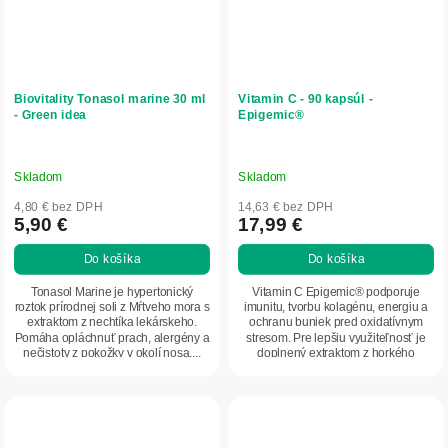
Biovitality Tonasol marine 30 ml
Vitamin C - 90 kapsúl -
- Green idea
Epigemic®
Skladom
Skladom
4,80 € bez DPH
14,63 € bez DPH
5,90 €
17,99 €
Do košíka
Do košíka
Tonasol Marine je hypertonický
Vitamin C Epigemic® podporuje
roztok prírodnej soli z Mŕtveho mora s
imunitu, tvorbu kolagénu, energiu a
extraktom z nechtíka lekárskeho.
ochranu buniek pred oxidatívnym
Pomáha opláchnuť prach, alergény a
stresom. Pre lepšiu využiteľnosť je
nečistoty z pokožky v okolí nosa,...
doplnený extraktom z horkého
pomaranča a...