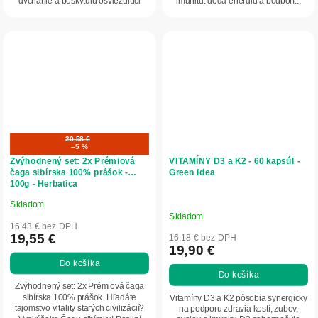
dýchanie a poskytujú osviežujúci
imunitu, dodá energiu a podporí...
pocit...
20,58 €
–5 %
Zvýhodnený set: 2x Prémiová
VITAMÍNY D3 a K2 - 60 kapsúl -
čaga sibírska 100% prášok -
Green idea
100g - Herbatica
Skladom
Priemerné
Skladom
hodnotenie
16,43 € bez DPH
produktu
19,55 €
16,18 € bez DPH
19,90 €
je
Do košíka
5,0
Do košíka
z
Zvýhodnený set: 2x Prémiová čaga
5
sibírska 100% prášok. Hľadáte
Vitamíny D3 a K2 pôsobia synergicky
tajomstvo vitality starých civilizácií?
na podporu zdravia kostí, zubov,
hviezdičiek.