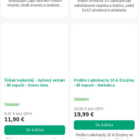
Vyskúšajte Čagu sibírsku! Posilní
svalov a imunity. D3 zabezpečuje
imunitu, dodá energiu a podporí...
vstrebávanie vápnika a fosforu, zatiaľ
čo K2 prispieva k ukladaniu
vápnika...
Šišiak bajkalský - bylinný extrakt
ProBio Laktobacily 10 & Enzýmy
- 60 kapsúl - Green idea
- 60 kapsúl - Herbatica
Skladom
Priemerné
Skladom
hodnotenie
16,80 € bez DPH
produktu
19,99 €
9,67 € bez DPH
11,90 €
je
Do košíka
5,0
Do košíka
z
ProBio Laktobacily 10 & Enzýmy sú