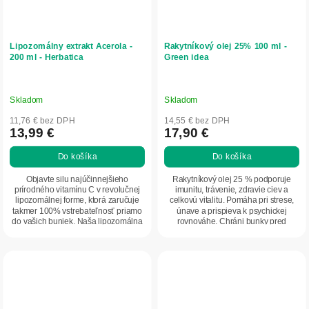
Lipozomálny extrakt Acerola -
Rakytníkový olej 25% 100 ml -
200 ml - Herbatica
Green idea
Skladom
Skladom
11,76 € bez DPH
14,55 € bez DPH
13,99 €
17,90 €
Do košíka
Do košíka
Objavte silu najúčinnejšieho
Rakytníkový olej 25 % podporuje
prírodného vitamínu C v revolučnej
imunitu, trávenie, zdravie ciev a
lipozomálnej forme, ktorá zaručuje
celkovú vitalitu. Pomáha pri strese,
takmer 100% vstrebateľnosť priamo
únave a prispieva k psychickej
do vašich buniek. Naša lipozomálna
rovnováhe. Chráni bunky pred
Acerola...
oxidačným...