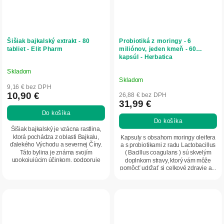
Šišiak bajkalský extrakt - 80
Probiotiká z moringy - 6
tabliet - Elit Pharm
miliónov, jeden kmeň - 60
kapsúl - Herbatica
Skladom
Priemerné
Skladom
hodnotenie
9,16 € bez DPH
produktu
10,90 €
26,88 € bez DPH
31,99 €
je
Do košíka
5,0
Do košíka
z
Šišiak bajkalský je vzácna rastlina,
5
ktorá pochádza z oblasti Bajkalu,
Kapsuly s obsahom moringy oleifera
ďalekého Východu a severnej Číny.
a s probiotikami z radu Lactobacillus
hviezdičiek.
Táto bylina je známa svojím
( Bacillus coagulans ) sú skvelým
upokojujúcim účinkom, podporuje
doplnkom stravy, ktorý vám môže
psychickú...
pomôcť udržať si celkové zdravie a...