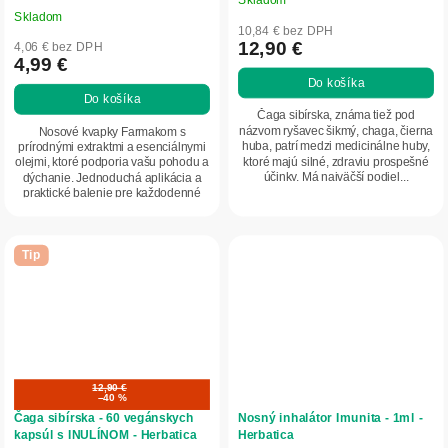
Priemerné
Skladom
hodnotenie
10,84 € bez DPH
produktu
12,90 €
4,06 € bez DPH
4,99 €
je
Do košíka
5,0
Do košíka
z
Čaga sibírska, známa tiež pod
5
názvom ryšavec šikmý, chaga, čierna
Nosové kvapky Farmakom s
huba, patrí medzi medicinálne huby,
prírodnými extraktmi a esenciálnymi
hviezdičiek.
ktoré majú silné, zdraviu prospešné
olejmi, ktoré podporia vašu pohodu a
účinky. Má najväčší podiel...
dýchanie. Jednoduchá aplikácia a
praktické balenie pre každodenné
použitie.
Tip
12,90 €
–40 %
Čaga sibírska - 60 vegánskych
Nosný inhalátor Imunita - 1ml -
kapsúl s INULÍNOM - Herbatica
Herbatica