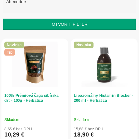
e
Abecedne
n
i
e
OTVORIŤ FILTER
p
r
V
o
ý
Novinka
Novinka
d
p
Tip
u
i
k
s
t
p
o
r
v
o
d
100% Prémiová čaga sibírska
Lipozomálny Histamin Blocker -
u
drť - 100g - Herbatica
200 ml - Herbatica
k
t
o
Skladom
Skladom
v
8,65 € bez DPH
15,88 € bez DPH
10,29 €
18,90 €