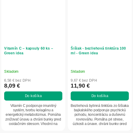
Vitamín C – kapsuly 60 ks –
Šišiak - bezliehová tinktúra 100
Green idea
ml - Green idea
Skladom
Skladom
6,58 € bez DPH
9,67 € bez DPH
8,09 €
11,90 €
Do košíka
Do košíka
Vitamín C podporuje imunitný
Bezliehová bylinná tinktúra zo šišiaka
systém, tvorbu kolagénu a
bajkalského podporuje psychickú
energetický metabolizmus. Pomáha
pohodu, koncentráciu a duševnú
znižovať únavu a chráni bunky pred
rovnováhu. Pomáha pri strese,
oxidačným stresom. Vhodný na
úzkosti a únave, chráni bunky pred
posilnenie imunity,...
oxidačným...