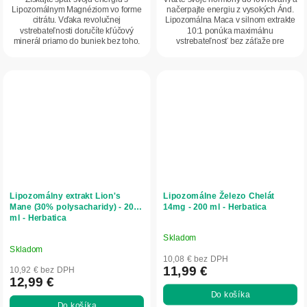
Lipozomálnym Magnéziom vo forme
načerpajte energiu z vysokých Ánd.
citrátu. Vďaka revolučnej
Lipozomálna Maca v silnom extrakte
vstrebateľnosti doručíte kľúčový
10:1 ponúka maximálnu
minerál priamo do buniek bez toho,
vstrebateľnosť bez záťaže pre
aby ste zaťažili svoj...
žalúdok. Ideálna...
Lipozomálny extrakt Lion's
Lipozomálne Železo Chelát
Mane (30% polysacharidy) - 200
14mg - 200 ml - Herbatica
ml - Herbatica
Skladom
Priemerné
Skladom
hodnotenie
10,08 € bez DPH
produktu
11,99 €
10,92 € bez DPH
12,99 €
je
Do košíka
5,0
Do košíka