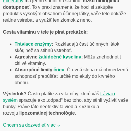
minerálov
má jednu spoločnú slabinu:
nízku biologickú
r
dostupnosť
. To v praxi znamená, že hoci si zakúpite
v
produkt s vysokým obsahom účinnej látky, vaše telo dokáže
k
reálne vstrebať a využiť len zlomok z neho.
y
v
ý
Cesta vitamínu v tele je plná prekážok:
p
i
Tráviace enzýmy
:
Rozkladajú časť účinných látok
s
skôr, než sa stihnú vstrebať.
u
Agresívne
žalúdočné kyseliny
:
Môžu znehodnotiť
citlivé vitamíny.
Absorpčné limity
čriev
:
Črevná stena má obmedzenú
schopnosť prepúšťať určité molekuly do krvného
obehu.
Výsledok?
Často platíte za vitamíny, ktoré váš
tráviaci
systém
spracuje ako „odpad“ bez toho, aby stihli vyživiť vaše
bunky. Práve táto neefektivita viedla k vzniku a
rozvoju
lipozomálnej technológie
.
Chcem sa dozvedieť viac