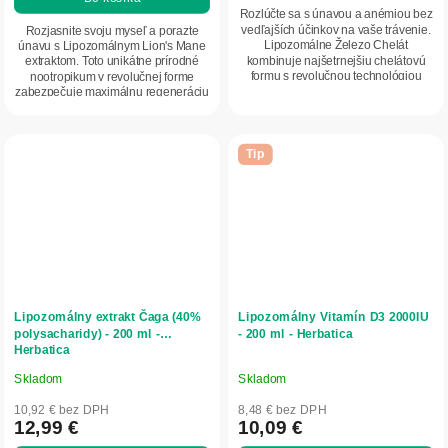
z
Rozlúčte sa s únavou a anémiou bez
5
vedľajších účinkov na vaše trávenie.
Rozjasnite svoju myseľ a porazte
Lipozomálne Železo Chelát
únavu s Lipozomálnym Lion's Mane
hviezdičiek.
kombinuje najšetrnejšiu chelátovú
extraktom. Toto unikátne prírodné
formu s revolučnou technológiou
nootropikum v revolučnej forme
vstrebania....
zabezpečuje maximálnu regeneráciu
vašich...
Tip
Lipozomálny extrakt Čaga (40%
Lipozomálny Vitamín D3 2000IU
polysacharidy) - 200 ml -
- 200 ml - Herbatica
Herbatica
Skladom
Skladom
Priemerné
Priemerné
hodnotenie
hodnotenie
10,92 € bez DPH
8,48 € bez DPH
produktu
produktu
12,99 €
10,09 €
je
je