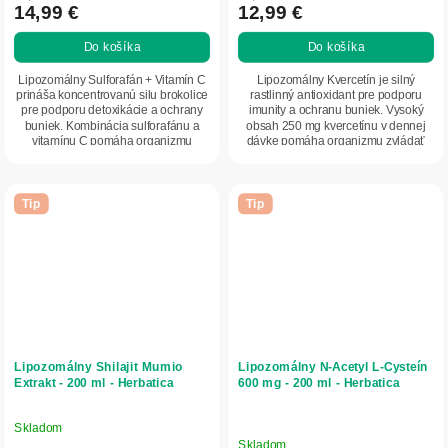
14,99 €
12,99 €
Do košíka
Do košíka
Lipozomálny Sulforafán + Vitamín C
Lipozomálny Kvercetín je silný
prináša koncentrovanú silu brokolice
rastlinný antioxidant pre podporu
pre podporu detoxikácie a ochrany
imunity a ochranu buniek. Vysoký
buniek. Kombinácia sulforafánu a
obsah 250 mg kvercetínu v dennej
vitamínu C pomáha organizmu
dávke pomáha organizmu zvládať
zvládať...
oxidačný stres...
Tip
Tip
Lipozomálny Shilajit Mumio
Lipozomálny N‑Acetyl L‑Cysteín
Extrakt - 200 ml - Herbatica
600 mg - 200 ml - Herbatica
Skladom
Priemerné
Skladom