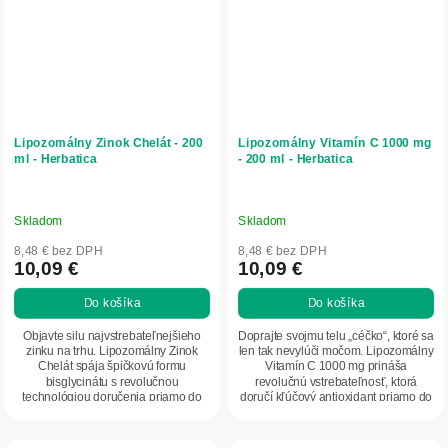
Lipozomálny Zinok Chelát - 200
Lipozomálny Vitamín C 1000 mg
ml - Herbatica
- 200 ml - Herbatica
Skladom
Skladom
8,48 € bez DPH
8,48 € bez DPH
10,09 €
10,09 €
Do košíka
Do košíka
Objavte silu najvstrebateľnejšieho
Doprajte svojmu telu „céčko“, ktoré sa
zinku na trhu. Lipozomálny Zinok
len tak nevylúči močom. Lipozomálny
Chelát spája špičkovú formu
Vitamín C 1000 mg prináša
bisglycinátu s revolučnou
revolučnú vstrebateľnosť, ktorá
technológiou doručenia priamo do
doručí kľúčový antioxidant priamo do
buniek. Ideálna voľba...
vašich...