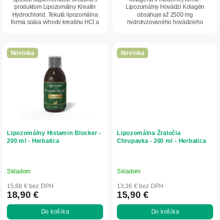
produktom Lipozomálny Kreatín
Lipozomálny Hovädzí Kolagén
Hydrochlorid. Tekutá lipozomálna
obsahuje až 2500 mg
forma spája výhody kreatínu HCl a
hydrolyzovaného hovädzieho
pokročilej...
kolagénu v dennej dávke a využíva...
Novinka
Novinka
Lipozomálny Histamin Blocker -
Lipozomálna Žraločia
200 ml - Herbatica
Chrupavka - 200 ml - Herbatica
Skladom
Skladom
15,88 € bez DPH
13,36 € bez DPH
18,90 €
15,90 €
Do košíka
Do košíka