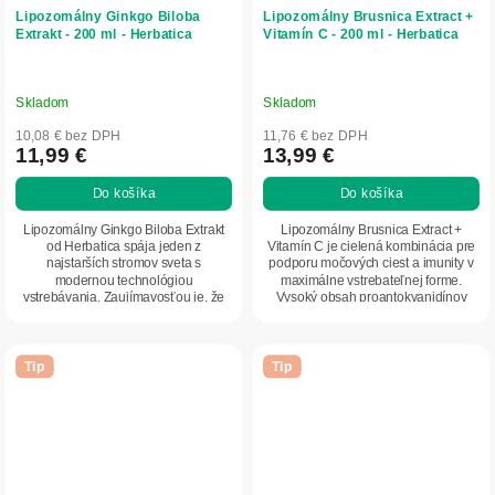
Lipozomálny Ginkgo Biloba
Lipozomálny Brusnica Extract +
Extrakt - 200 ml - Herbatica
Vitamín C - 200 ml - Herbatica
Skladom
Skladom
10,08 € bez DPH
11,76 € bez DPH
11,99 €
13,99 €
Do košíka
Do košíka
Lipozomálny Ginkgo Biloba Extrakt
Lipozomálny Brusnica Extract +
od Herbatica spája jeden z
Vitamín C je cielená kombinácia pre
najstarších stromov sveta s
podporu močových ciest a imunity v
modernou technológiou
maximálne vstrebateľnej forme.
vstrebávania. Zaujímavosťou je, že
Vysoký obsah proantokyanidínov
ginkgo prežilo milióny rokov...
(PAC) z...
Tip
Tip