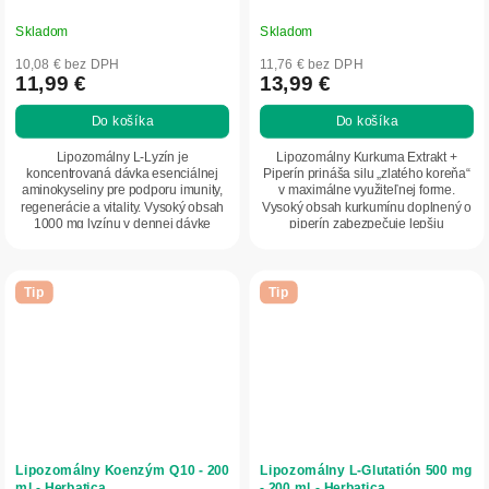
Skladom
Skladom
10,08 € bez DPH
11,76 € bez DPH
11,99 €
13,99 €
Do košíka
Do košíka
Lipozomálny L-Lyzín je
Lipozomálny Kurkuma Extrakt +
koncentrovaná dávka esenciálnej
Piperín prináša silu „zlatého koreňa“
aminokyseliny pre podporu imunity,
v maximálne využiteľnej forme.
regenerácie a vitality. Vysoký obsah
Vysoký obsah kurkumínu doplnený o
1000 mg lyzínu v dennej dávke
piperín zabezpečuje lepšiu
pomáha telu zvládať...
vstrebateľnosť a...
Tip
Tip
Lipozomálny Koenzým Q10 - 200
Lipozomálny L‑Glutatión 500 mg
ml - Herbatica
- 200 ml - Herbatica