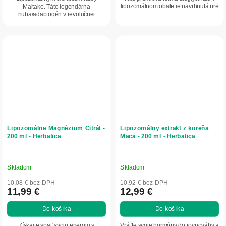
lipozomálnom obale je navrhnutá pre
Maitake. Táto legendárna
maximálne...
huba/adaptogén v revolučnej
lipozomálnej forme zabezpečuje...
Lipozomálne Magnézium Citrát -
Lipozomálny extrakt z koreňa
200 ml - Herbatica
Maca - 200 ml - Herbatica
Skladom
Skladom
10,08 € bez DPH
10,92 € bez DPH
11,99 €
12,99 €
Do košíka
Do košíka
Získajte späť svoju energiu s
Vráťte svoje hormóny do rovnováhy a