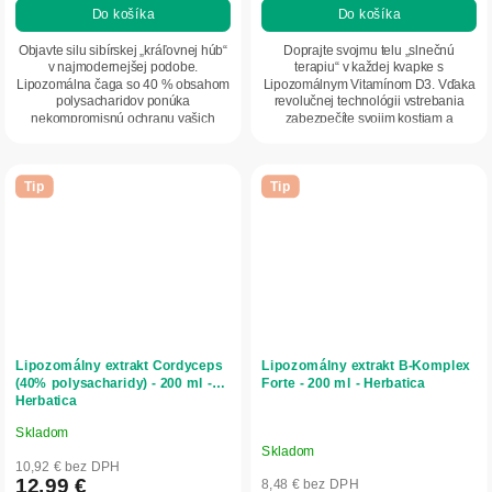
Do košíka
Do košíka
5,0
5,0
z
z
Objavte silu sibírskej „kráľovnej húb“
Doprajte svojmu telu „slnečnú
5
5
v najmodernejšej podobe.
terapiu“ v každej kvapke s
Lipozomálna čaga so 40 % obsahom
Lipozomálnym Vitamínom D3. Vďaka
hviezdičiek.
hviezdičiek.
polysacharidov ponúka
revolučnej technológii vstrebania
nekompromisnú ochranu vašich
zabezpečíte svojim kostiam a
buniek, podporu tráviaceho...
imunitnému systému...
Tip
Tip
Lipozomálny extrakt Cordyceps
Lipozomálny extrakt B-Komplex
(40% polysacharidy) - 200 ml -
Forte - 200 ml - Herbatica
Herbatica
Skladom
Priemerné
Skladom
hodnotenie
10,92 € bez DPH
produktu
12,99 €
8,48 € bez DPH