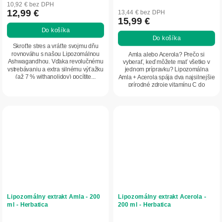
hodnotenie
10,92 € bez DPH
produktu
12,99 €
13,44 € bez DPH
15,99 €
je
Do košíka
5,0
Do košíka
z
Skroťte stres a vráťte svojmu dňu
5
rovnováhu s našou Lipozomálnou
Amla alebo Acerola? Prečo si
Ashwagandhou. Vďaka revolučnému
vyberať, keď môžete mať všetko v
hviezdičiek.
vstrebávaniu a extra silnému výťažku
jednom prípravku? Lipozomálna
(až 7 % withanolidov) pocítite...
Amla + Acerola spája dva najsilnejšie
prírodné zdroje vitamínu C do
jedného...
Lipozomálny extrakt Amla - 200
Lipozomálny extrakt Acerola -
ml - Herbatica
200 ml - Herbatica