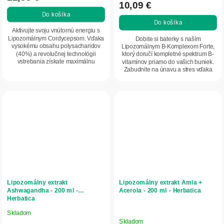
10,09 €
je
Do košíka
5,0
Do košíka
z
Aktivujte svoju vnútornú energiu s
5
Lipozomálnym Cordycepsom. Vďaka
Dobite si baterky s naším
vysokému obsahu polysacharidov
Lipozomálnym B-Komplexom Forte,
hviezdičiek.
(40%) a revolučnej technológii
ktorý doručí kompletné spektrum B-
vstrebania získate maximálnu
vitamínov priamo do vašich buniek.
podporu pre váš...
Zabudnite na únavu a stres vďaka
maximálnej...
Lipozomálny extrakt
Lipozomálny extrakt Amla +
Ashwagandha - 200 ml -
Acerola - 200 ml - Herbatica
Herbatica
Skladom
Priemerné
Skladom