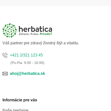
Z
á
p
ä
t
i
e
Váš partner pre zdravý životný štýl a vitalitu.
+421 2/321 123 45
ahoj@herbatica.sk
Informácie pre vás
Naše predajne