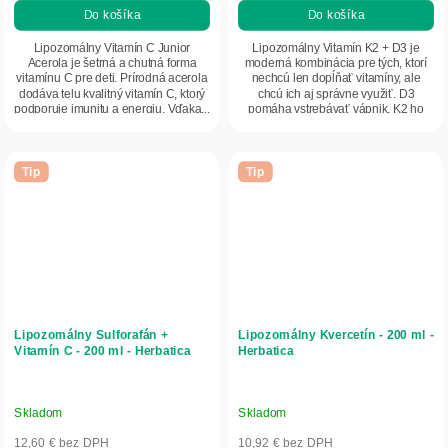
Do košíka
Do košíka
Lipozomálny Vitamín C Junior
Lipozomálny Vitamín K2 + D3 je
Acerola je šetrná a chutná forma
moderná kombinácia pre tých, ktorí
vitamínu C pre deti. Prírodná acerola
nechcú len dopĺňať vitamíny, ale
dodáva telu kvalitný vitamín C, ktorý
chcú ich aj správne využiť. D3
podporuje imunitu a energiu. Vďaka...
pomáha vstrebávať vápnik, K2 ho
presmeruje tam,...
Tip
Tip
Lipozomálny Sulforafán +
Lipozomálny Kvercetín - 200 ml -
Vitamín C - 200 ml - Herbatica
Herbatica
Skladom
Skladom
12,60 € bez DPH
10,92 € bez DPH