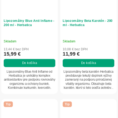
Lipozomálny Blue Anti Inflame -
Lipozomálny Beta Karotén - 200
200 ml - Herbatica
ml - Herbatica
Skladom
Skladom
13,44 € bez DPH
10,08 € bez DPH
15,99 €
11,99 €
Do košíka
Do košíka
Lipozomálny Blue Anti Inflame od
Lipozomálny beta karotén Herbatica
Herbatica je unikátny komplex
predstavuje tekutý doplnok výživy
antioxidantov pre podporu rovnováhy
zameraný na podporu prirodzenej
organizmu a ochrany buniek.
vitality organizmu. Obsahuje beta
Kombinuje kurkumín, kvercetín,
karotén, ktorý si telo podľa potreby...
fykocyanín a...
Tip
Tip