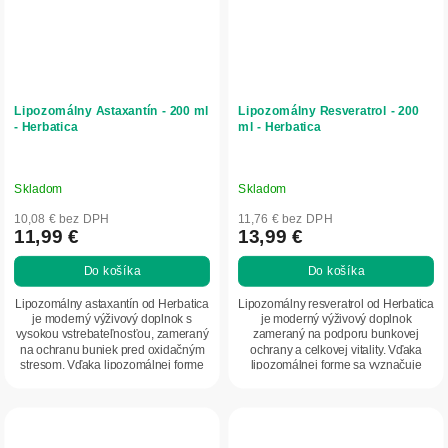
Lipozomálny Astaxantín - 200 ml
Lipozomálny Resveratrol - 200
- Herbatica
ml - Herbatica
Skladom
Skladom
10,08 € bez DPH
11,76 € bez DPH
11,99 €
13,99 €
Do košíka
Do košíka
Lipozomálny astaxantín od Herbatica
Lipozomálny resveratrol od Herbatica
je moderný výživový doplnok s
je moderný výživový doplnok
vysokou vstrebateľnosťou, zameraný
zameraný na podporu bunkovej
na ochranu buniek pred oxidačným
ochrany a celkovej vitality. Vďaka
stresom. Vďaka lipozomálnej forme
lipozomálnej forme sa vyznačuje
sa účinné...
vysokou...