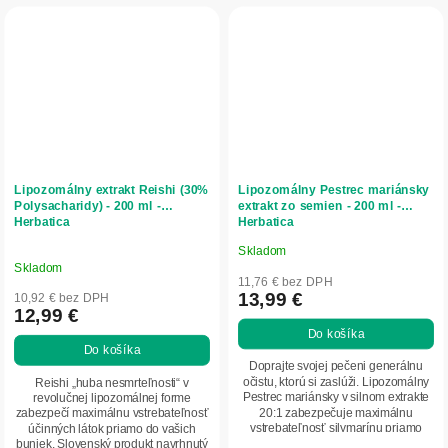
Lipozomálny extrakt Reishi (30%
Lipozomálny Pestrec mariánsky
Polysacharidy) - 200 ml -
extrakt zo semien - 200 ml -
Herbatica
Herbatica
Skladom
Priemerné
Skladom
hodnotenie
11,76 € bez DPH
produktu
13,99 €
10,92 € bez DPH
12,99 €
je
Do košíka
5,0
Do košíka
z
Doprajte svojej pečeni generálnu
5
očistu, ktorú si zaslúži. Lipozomálny
Reishi „huba nesmrteľnosti“ v
Pestrec mariánsky v silnom extrakte
revolučnej lipozomálnej forme
hviezdičiek.
20:1 zabezpečuje maximálnu
zabezpečí maximálnu vstrebateľnosť
vstrebateľnosť silymarínu priamo
účinných látok priamo do vašich
do...
buniek. Slovenský produkt navrhnutý