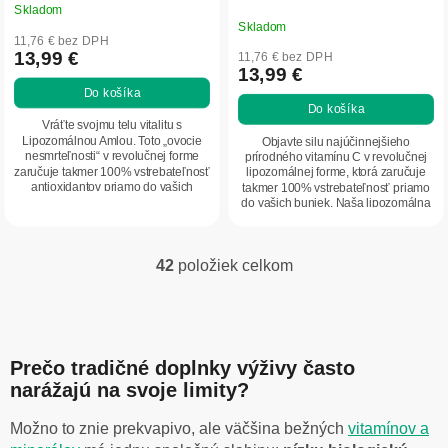
Skladom
Priemerné
Skladom
hodnotenie
11,76 € bez DPH
produktu
13,99 €
11,76 € bez DPH
13,99 €
je
Do košíka
5,0
Do košíka
z
Vráťte svojmu telu vitalitu s
5
Lipozomálnou Amlou. Toto „ovocie
Objavte silu najúčinnejšieho
nesmrteľnosti“ v revolučnej forme
prírodného vitamínu C v revolučnej
hviezdičiek.
zaručuje takmer 100% vstrebateľnosť
lipozomálnej forme, ktorá zaručuje
antioxidantov priamo do vašich
takmer 100% vstrebateľnosť priamo
buniek bez...
do vašich buniek. Naša lipozomálna
Acerola...
42
položiek celkom
O
v
l
á
d
Prečo tradičné doplnky výživy často
a
c
narážajú na svoje limity?
i
e
Možno to znie prekvapivo, ale väčšina bežných
vitamínov a
p