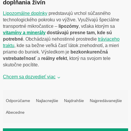
dopĺňania živín
Lipozomálne doplnky
predstavujú vrchol súčasného
technologického pokroku vo výžive. Využívajú špeciálne
transportné mikročastice –
lipozómy
, vďaka ktorým sa
vitamíny a minerály
dostávajú presne tam, kde sú
potrebné
. Obchádzajú nehostinné prostredie
tráviaceho
traktu
, kde sa bežne veľká časť látok znehodnotí, a mieri
priamo do buniek. Výsledkom je
bezkonkurenčná
vstrebateľnosť
a
reálny efekt
, ktorý na svojom tele
skutočne pocítite.
Chcem sa dozvedieť viac
R
a
Odporúčame
Najlacnejšie
Najdrahšie
Najpredávanejšie
d
e
Abecedne
n
i