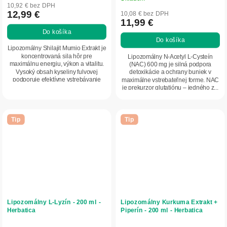
hodnotenie
10,92 € bez DPH
produktu
12,99 €
10,08 € bez DPH
11,99 €
je
Do košíka
5,0
Do košíka
z
Lipozomálny Shilajit Mumio Extrakt je
5
koncentrovaná sila hôr pre
Lipozomálny N-Acetyl L-Cysteín
maximálnu energiu, výkon a vitalitu.
(NAC) 600 mg je silná podpora
hviezdičiek.
Vysoký obsah kyseliny fulvovej
detoxikácie a ochrany buniek v
podporuje efektívne vstrebávanie
maximálne vstrebateľnej forme. NAC
živín...
je prekurzor glutatiónu – jedného z...
Tip
Tip
Lipozomálny L‑Lyzín - 200 ml -
Lipozomálny Kurkuma Extrakt +
Herbatica
Piperín - 200 ml - Herbatica