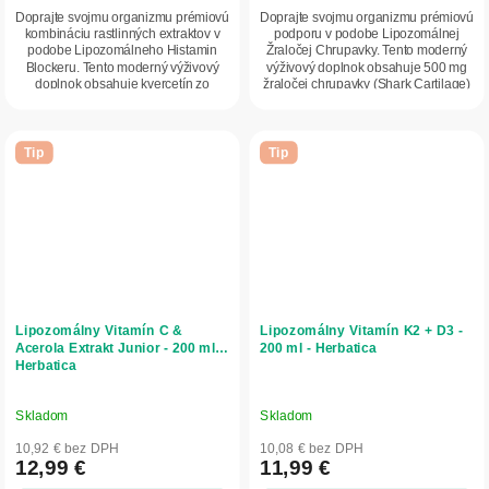
Doprajte svojmu organizmu prémiovú
Doprajte svojmu organizmu prémiovú
kombináciu rastlinných extraktov v
podporu v podobe Lipozomálnej
podobe Lipozomálneho Histamin
Žraločej Chrupavky. Tento moderný
Blockeru. Tento moderný výživový
výživový doplnok obsahuje 500 mg
doplnok obsahuje kvercetín zo
žraločej chrupavky (Shark Cartilage)
sophory...
v...
Tip
Tip
Lipozomálny Vitamín C &
Lipozomálny Vitamín K2 + D3 -
Acerola Extrakt Junior - 200 ml -
200 ml - Herbatica
Herbatica
Skladom
Skladom
10,92 € bez DPH
10,08 € bez DPH
12,99 €
11,99 €