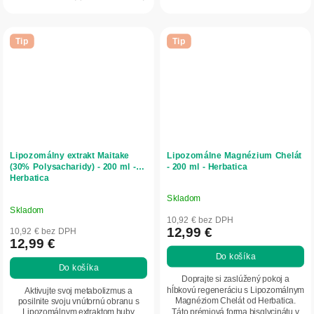
pre hĺbkovú...
Tip
Tip
Lipozomálny extrakt Maitake
Lipozomálne Magnézium Chelát
(30% Polysacharidy) - 200 ml -
- 200 ml - Herbatica
Herbatica
Skladom
Priemerné
Skladom
hodnotenie
10,92 € bez DPH
produktu
12,99 €
10,92 € bez DPH
12,99 €
je
Do košíka
5,0
Do košíka
z
Doprajte si zaslúžený pokoj a
5
hĺbkovú regeneráciu s Lipozomálnym
Aktivujte svoj metabolizmus a
Magnéziom Chelát od Herbatica.
posilnite svoju vnútornú obranu s
hviezdičiek.
Táto prémiová forma bisglycinátu v
Lipozomálnym extraktom huby