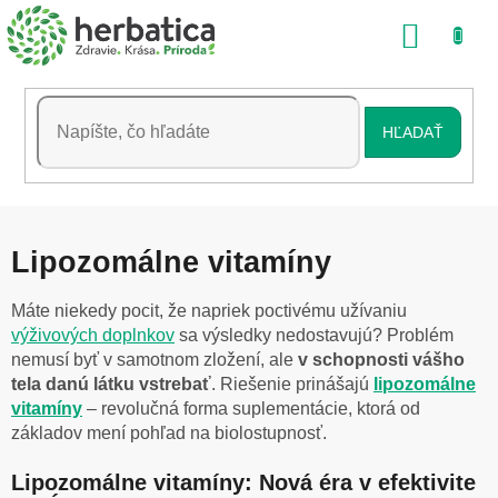
Prejsť
NÁKU
na
obsah
KOŠÍK
HĽADAŤ
Lipozomálne vitamíny
Máte niekedy pocit, že napriek poctivému užívaniu
výživových doplnkov
sa výsledky nedostavujú? Problém
nemusí byť v samotnom zložení, ale
v schopnosti vášho
tela danú látku vstrebať
. Riešenie prinášajú
lipozomálne
vitamíny
– revolučná forma suplementácie, ktorá od
základov mení pohľad na biolostupnosť.
Lipozomálne vitamíny: Nová éra v efektivite