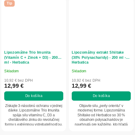
Tip
Lipozomálne Trio Imunita
Lipozomálny extrakt Shiitake
(Vitamín C + Zinok + D3) - 200
(30% Polysacharidy) - 200 ml -
ml - Herbatica
Herbatica
Skladom
Skladom
Priemerné
Priemerné
hodnotenie
hodnotenie
10,92 € bez DPH
10,92 € bez DPH
produktu
produktu
12,99 €
12,99 €
je
je
Do košíka
Do košíka
5,0
5,0
z
z
Získajte 3-násobnú ochranu v jednej
Objavte silu „perly orientu“ v
5
5
dávke. Lipozomálne Trio Imunita
modernej forme. Lipozomálna
spája silu vitamínu C, D3 a
Shiitake od Herbatice so 30 %
hviezdičiek.
hviezdičiek.
chelátového zinku do revolučnej
obsahom polysacharidov je
formy s extrémnou vstrebateľnosťou.
navrhnutá pre každého, kto hľadá
Zabudnite na...
nekompromisnú podporu imunity...