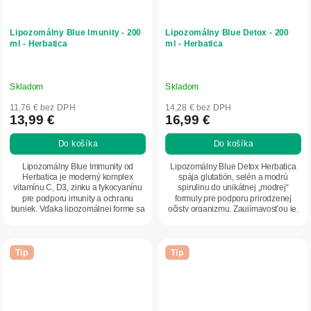
Lipozomálny Blue Imunity - 200
Lipozomálny Blue Detox - 200
ml - Herbatica
ml - Herbatica
Skladom
Skladom
11,76 € bez DPH
14,28 € bez DPH
13,99 €
16,99 €
Do košíka
Do košíka
Lipozomálny Blue Immunity od
Lipozomálny Blue Detox Herbatica
Herbatica je moderný komplex
spája glutatión, selén a modrú
vitamínu C, D3, zinku a fykocyanínu
spirulinu do unikátnej „modrej“
pre podporu imunity a ochranu
formuly pre podporu prirodzenej
buniek. Vďaka lipozomálnej forme sa
očisty organizmu. Zaujímavosťou je,
účinné látky...
že glutatión...
Tip
Tip