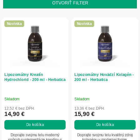
e
OTVORIŤ FILTER
p
r
V
o
ý
Novinka
Novinka
d
p
u
i
k
s
t
p
o
r
v
o
d
Lipozomálny Kreatín
Lipozomálny Hovädzí Kolagén -
u
Hydrochlorid - 200 ml - Herbatica
200 ml - Herbatica
k
t
o
Skladom
Skladom
v
12,52 € bez DPH
13,36 € bez DPH
14,90 €
15,90 €
Do košíka
Do košíka
Doprajte svojmu telu moderný
Doprajte svojmu telu kvalitný zdroj
spôsob suplementácie kreatínu s
kolagénu v modernej forme.