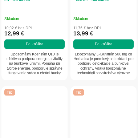
Skladom
Skladom
10,92 € bez DPH
11,76 € bez DPH
12,99 €
13,99 €
Do košíka
Do košíka
Lipozomálny Koenzým Q10 je
Lipozomálny L-Glutatión 500 mg od
efektívna podpora energie a vitality
Herbatica je prémiový antioxidant pre
na bunkovej úrovni. Pomáha pri
podporu detoxikácie a bunkovej
tvorbe energie, podporuje správne
ochrany. Vďaka lipozomálnej
fungovanie srdca a chráni bunky
technológii sa vstrebáva výrazne
pred oxidačným...
efektívnejšie...
Tip
Tip