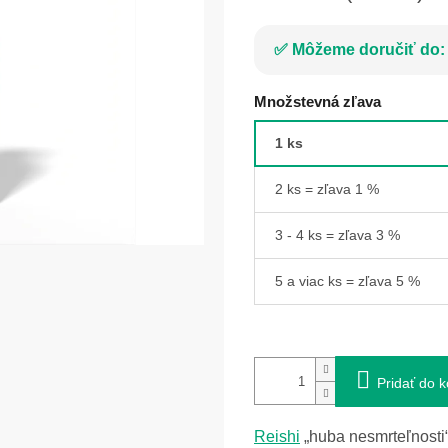
Môžeme doručiť do:
Množstevná zľava
1 ks
2 ks = zľava 1 %
3 - 4 ks = zľava 3 %
5 a viac ks = zľava 5 %
Pridať do k
Reishi
„huba nesmrteľnosti“