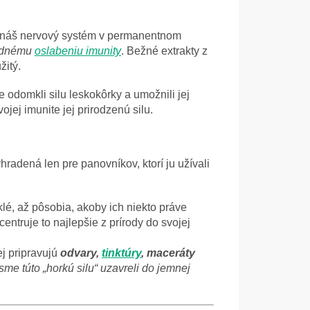
náš nervový systém v permanentnom
ednému
oslabeniu imunity
. Bežné extrakty z
žitý.
 odomkli silu leskokôrky a umožnili jej
jej imunite jej prirodzenú silu.
hradená len pre panovníkov, ktorí ju užívali
lé, až pôsobia, akoby ich niekto práve
ntruje to najlepšie z prírody do svojej
ej pripravujú
odvary,
tinktúry
, maceráty
me túto „horkú silu“ uzavreli do jemnej