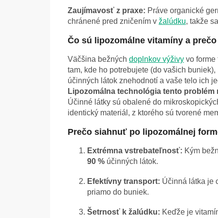
Zaujímavosť z praxe:
Práve organické germ
chránené pred zničením v
žalúdku
, takže s
Čo sú lipozomálne vitamíny a prečo
Väčšina bežných
doplnkov výživy
vo forme 
tam, kde ho potrebujete (do vašich buniek),
účinných látok znehodnotí a vaše telo ich j
Lipozomálna technológia tento problém
Účinné látky sú obalené do mikroskopický
identický materiál, z ktorého sú tvorené me
Prečo siahnuť po lipozomálnej for
Extrémna vstrebateľnosť:
Kým bežné
90 %
účinných látok.
Efektívny transport:
Účinná látka je 
priamo do buniek.
Šetrnosť k žalúdku:
Keďže je vitamín