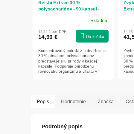
Reishi Extract 30 %
Zvýh
polysacharidov - 90 kapsúl -
Extr
Herbatica
90 k
Skladom
12,52 € bez DPH
34,93
14,90 €
41,
Do košíka
Koncentrovaný extrakt z huby Reishi s
Zvýho
30 % obsahom polysacharidov
konce
predstavuje silu prírody v každej
30 % 
kapsule. Podporuje prirodzenú
predst
rovnováhu organizmu a vitalitu v
kapsu
náročných...
rovno
Popis
Hodnotenie
Značka
Ost
Podrobný popis