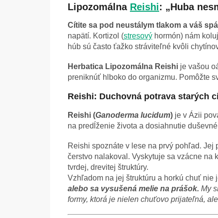
Lipozomálna
Reishi
: „Huba nesm
Cítite sa pod neustálym tlakom a váš spá
napätí. Kortizol (
stresový
hormón) nám koluje
húb sú často ťažko stráviteľné kvôli chytín
Herbatica Lipozomálna Reishi
je vašou oá
preniknúť hlboko do organizmu. Pomôžte svojm
Reishi: Duchovná potrava starých c
Reishi (
Ganoderma lucidum
)
je v Ázii pov
na predĺženie života a dosiahnutie duševné
Reishi spoznáte v lese na prvý pohľad. Jej
čerstvo nalakoval. Vyskytuje sa vzácne na k
tvrdej, drevitej štruktúry.
Vzhľadom na jej štruktúru a horkú chuť nie
alebo sa vysušená melie na prášok.
My s
formy, ktorá je nielen chuťovo prijateľná, ale