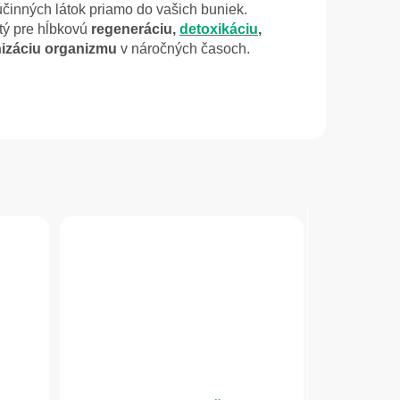
činných látok priamo do vašich buniek.
tý pre hĺbkovú
regeneráciu,
detoxikáciu
,
nizáciu organizmu
v náročných časoch.