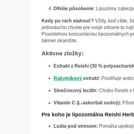
Dlhšie pôsobenie:
Lipozómy zabezpeč
Kedy po nich siahnuť?
Vždy, keď cítite, ž
jednoducho chcete pre svoje zdravie to najl
Pravidelnou konzumáciou lipozomálnych prí
takmer okamžite.
Aktívne zložky:
Extrakt z Reishi (30 % polysacharid
Rakytníkový
extrakt:
Posilňuje antio
Slnečnicový lecitín:
Chráni Reishi v
Vitamín C (L-askorbát sodný):
Pôsob
Pre koho je lipozomálna Reishi Herb
Ľudia pod stresom:
Pomáha upokojiť 