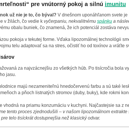
rteľnosti“ pre vnútorný pokoj a silnú
imunitu
nok už nie je to, čo býval?
V dnešnom uponáhľanom svete je 
 v žilách, čo vedie k
vyčerpaniu, nekvalitnému
spánku
a násl
ovému obalu buniek, čo znamená, že ich potenciál zostáva nevyu
zou pokoja v tekutej forme. Vďaka lipozomálnej technológii sme
u telu adaptovať sa na stres, očistiť ho od toxínov a vráťte svo
isárov
ažovaná za najvzácnejšiu zo všetkých húb. Po tisícročia bola vy
ho jasu.
 plodnice majú nezameniteľnú hnedočervenú farbu a sú také lesk
meňoch a pňoch listnatých stromov (duby, buky), kde rokmi konce
 je vhodná na priamu konzumáciu v kuchyni. Najčastejsie sa z n
me tento proces zjednodušili – v našom lipozomálnom extrakte s
 pre telo tisíckrát dostupnejšia než klasický odvar.