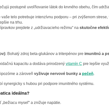
ujú postupné uvoľňovanie látok do krvného obehu, čím udržiava
e vaše telo potrebuje intenzívnu podporu – pri zvýšenom strese, 
epšie na trhu.
pravkov prejdete z „udržiavacieho režimu“ na
skutočne efekt
ov):
Bohatý zdroj beta-glukánov a triterpénov pre
imunitnú a ps
xidačnú kapacitu a dodáva prirodzený
vitamín C
pre lepšie využi
 lipozóme a zároveň
vyživuje nervové bunky a
pečeň
.
í synergicky s hubou pri podpore imunitného systému.
atica ideálna?
„bežiacu myseľ“ a znižuje napätie.