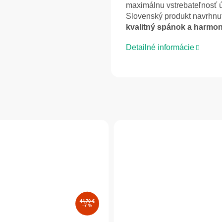
maximálnu vstrebateľnosť ú
Slovenský produkt navrhnu
kvalitný spánok a harmo
Detailné informácie
44,70 €
–7 %