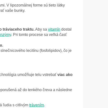
i. V lipozomálnej forme sú tieto látky
vať vaše bunky.
 tráviaceho traktu.
Aby sa
vitamín
dostal
 enzýmy
. Pri tomto procese sa veľká časť
u.
slnečnicového lecitínu (fosfolipidov), čo je
chnológia umožňuje telu vstrebať
viac ako
 neporušená až do tenkého čreva a následne
 ľudia s citlivým
trávením
.