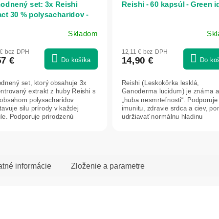
odnený set: 3x Reishi
Reishi - 60 kapsúl - Green i
act 30 % polysacharidov -
apsúl - Herbatica
Skladom
Sk
 € bez DPH
12,11 € bez DPH
57 €
14,90 €
Do košíka
Do ko
dnený set, ktorý obsahuje 3x
Reishi (Leskokôrka lesklá,
ntrovaný extrakt z huby Reishi s
Ganoderma lucidum) je známa 
obsahom polysacharidov
„huba nesmrteľnosti“. Podporuje
avuje silu prírody v každej
imunitu, zdravie srdca a ciev, p
le. Podporuje prirodzenú
udržiavať normálnu hladinu
váhu...
cholesterolu a...
atné informácie
Zloženie a parametre