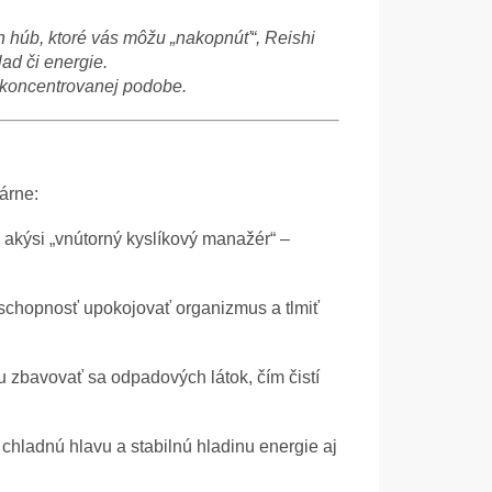
ch húb, ktoré vás môžu „nakopnúť“, Reishi
ad či energie.
 koncentrovanej podobe.
árne:
akýsi „vnútorný kyslíkový manažér“ –
 schopnosť upokojovať organizmus a tlmiť
 zbavovať sa odpadových látok, čím čistí
 chladnú hlavu a stabilnú hladinu energie aj