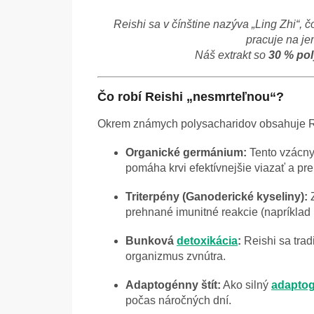
Reishi sa v čínštine nazýva „Ling Zhi“, 
pracuje na je
Náš extrakt so
30 % po
Čo robí Reishi „nesmrteľnou“?
Okrem známych polysacharidov obsahuje Reis
Organické germánium:
Tento vzácny
pomáha krvi efektívnejšie viazať a pre
Triterpény (Ganoderické kyseliny):
Z
prehnané imunitné reakcie (napríklad 
Bunková
detoxikácia
:
Reishi sa tra
organizmus zvnútra.
Adaptogénny štít:
Ako silný
adapto
počas náročných dní.