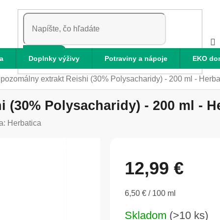
HĽADAŤ
a
Doplnky výživy
Potraviny a nápoje
EKO do
ipozomálny extrakt Reishi (30% Polysacharidy) - 200 ml - Herba
i (30% Polysacharidy) - 200 ml - H
a:
Herbatica
12,99 €
Jednotková
6,50 € / 100 ml
cena:
Skladom
(>10 ks)