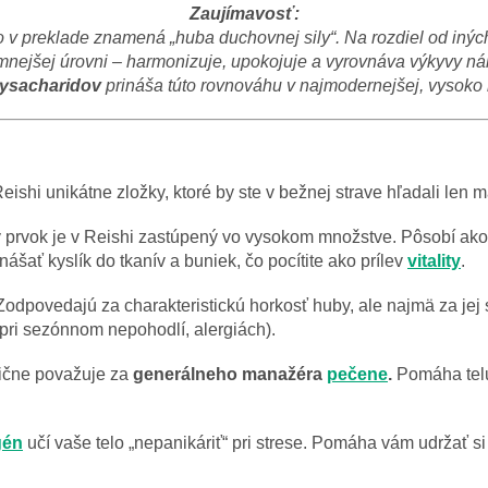
Zaujímavosť:
čo v preklade znamená „huba duchovnej sily“. Na rozdiel od iný
mnejšej úrovni – harmonizuje, upokojuje a vyrovnáva výkyvy nál
lysacharidov
prináša túto rovnováhu v najmodernejšej, vysoko
hi unikátne zložky, ktoré by ste v bežnej strave hľadali len m
 prvok je v Reishi zastúpený vo vysokom množstve. Pôsobí ako 
nášať kyslík do tkanív a buniek, čo pocítite ako prílev
vitality
.
odpovedajú za charakteristickú horkosť huby, ale najmä za jej
pri sezónnom nepohodlí, alergiách).
dične považuje za
generálneho manažéra
pečene
.
Pomáha telu
gén
učí vaše telo „nepanikáriť“ pri strese. Pomáha vám udržať si