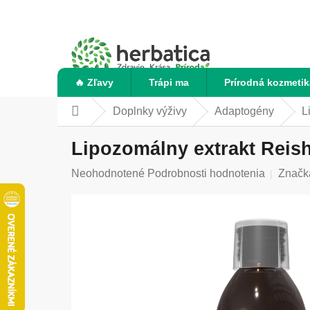
Prejsť
na
obsah
🔥 Zľavy
Trápi ma
Prírodná kozmetik
Doplnky výživy
Adaptogény
L
Domov
Lipozomálny extrakt Reish
Priemerné
Neohodnotené
Podrobnosti hodnotenia
Značk
hodnotenie
produktu
je
0,0
z
5
hviezdičiek.