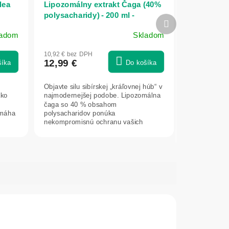
dea
Lipozomálny extrakt Čaga (40%
polysacharidy) - 200 ml -
Ďalší
Herbatica
produkt
ladom
Skladom
Priemerné
hodnotenie
10,92 € bez DPH
produktu
12,99 €
šíka
Do košíka
je
5,0
Objavte silu sibírskej „kráľovnej húb“ v
z
ako
najmodernejšej podobe. Lipozomálna
5
čaga so 40 % obsahom
hviezdičiek.
omáha
polysacharidov ponúka
nekompromisnú ochranu vašich
buniek, podporu tráviaceho...