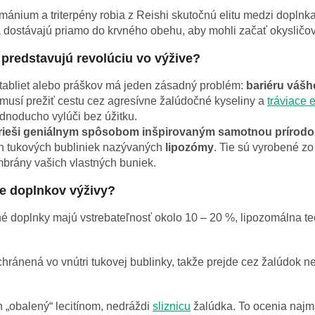
ánium a triterpény robia z Reishi skutočnú elitu medzi doplnkam
a dostávajú priamo do krvného obehu, aby mohli začať okysličo
 predstavujú revolúciu vo výžive?
tabliet alebo práškov má jeden zásadný problém:
bariéru vášho
 musí prežiť cestu cez agresívne žalúdočné kyseliny a
tráviace
ednoducho vylúči bez úžitku.
 rieši geniálnym spôsobom inšpirovaným samotnou prírodo
ch tukových bubliniek nazývaných
lipozómy
. Tie sú vyrobené zo 
mbrány vašich vlastných buniek.
me doplnkov výživy?
 doplnky majú vstrebateľnosť okolo 10 – 20 %, lipozomálna te
chránená vo vnútri tukovej bublinky, takže prejde cez žalúdok
 „obalený“ lecitínom, nedráždi
sliznicu
žalúdka. To ocenia najmä