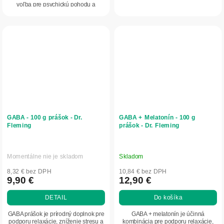
voľba pre psychickú pohodu a
regeneráciu.
GABA - 100 g prášok - Dr.
GABA + Melatonín - 100 g
Fleming
prášok - Dr. Fleming
Momentálne nie je skladom
Skladom
8,32 € bez DPH
10,84 € bez DPH
9,90 €
12,90 €
DETAIL
Do košíka
GABA prášok je prírodný doplnok pre
GABA + melatonín je účinná
podporu relaxácie, zníženie stresu a
kombinácia pre podporu relaxácie,