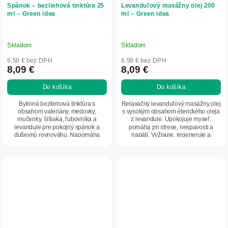
Spánok – bezliehová tinktúra 25
Levanduľový masážny olej 200
ml – Green idea
ml – Green idea
Skladom
Skladom
6,58 € bez DPH
6,58 € bez DPH
8,09 €
8,09 €
Do košíka
Do košíka
Bylinná bezliehová tinktúra s
Relaxačný levanduľový masážny olej
obsahom valeriány, medovky,
s vysokým obsahom éterického oleja
mučenky, šišiaka, ľubovníka a
z levandule. Upokojuje myseľ,
levandule pre pokojný spánok a
pomáha pri strese, nespavosti a
duševnú rovnováhu. Napomáha
napätí. Vyživuje, regeneruje a
uvoľneniu, relaxácii a...
zjemňuje...