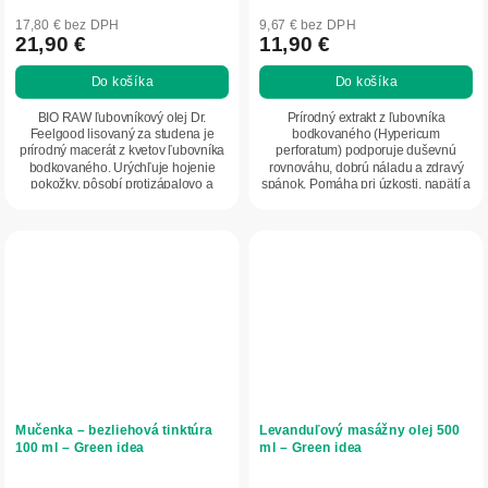
17,80 € bez DPH
9,67 € bez DPH
21,90 €
11,90 €
Do košíka
Do košíka
BIO RAW ľubovníkový olej Dr.
Prírodný extrakt z ľubovníka
Feelgood lisovaný za studena je
bodkovaného (Hypericum
prírodný macerát z kvetov ľubovníka
perforatum) podporuje duševnú
bodkovaného. Urýchľuje hojenie
rovnováhu, dobrú náladu a zdravý
pokožky, pôsobí protizápalovo a
spánok. Pomáha pri úzkosti, napätí a
uľavuje od...
psychickom vyčerpaní....
Mučenka – bezliehová tinktúra
Levanduľový masážny olej 500
100 ml – Green idea
ml – Green idea