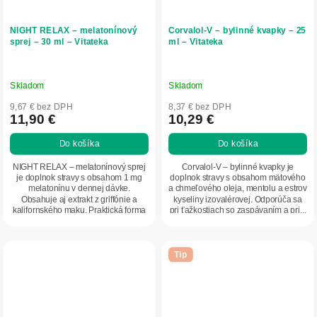
NIGHT RELAX – melatonínový
Corvalol-V – bylinné kvapky – 25
sprej – 30 ml – Vitateka
ml – Vitateka
Skladom
Skladom
9,67 € bez DPH
8,37 € bez DPH
11,90 €
10,29 €
Do košíka
Do košíka
NIGHT RELAX – melatonínový sprej
Corvalol-V – bylinné kvapky je
je doplnok stravy s obsahom 1 mg
doplnok stravy s obsahom mätového
melatonínu v dennej dávke.
a chmeľového oleja, mentolu a estrov
Obsahuje aj extrakt z griffónie a
kyseliny izovalérovej. Odporúča sa
kalifornského maku. Praktická forma
pri ťažkostiach so zaspávaním a pri...
spreja je...
Tip