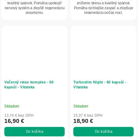
kvalitný spánok. Pomáha upokojiť
zníženie stresu a kvalitný spánok.
nervový systém a zlepšiť regeneráciu
Pomáha rýchlejšie zaspať a zlepšuje
organizmu.
regeneráciu počas noci.
Večerný relax komplex - 60
Turboslim Night - 60 kapsúl -
kapsúl - Vitateka
Vitateka
Skladom
Skladom
13,74 € bez DPH
15,37 € bez DPH
16,90 €
18,90 €
Do košíka
Do košíka