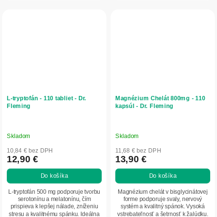
L-tryptofán - 110 tabliet - Dr.
Magnézium Chelát 800mg - 110
Fleming
kapsúl - Dr. Fleming
Skladom
Skladom
10,84 € bez DPH
11,68 € bez DPH
12,90 €
13,90 €
Do košíka
Do košíka
L-tryptofán 500 mg podporuje tvorbu
Magnézium chelát v bisglycinátovej
serotonínu a melatonínu, čím
forme podporuje svaly, nervový
prispieva k lepšej nálade, zníženiu
systém a kvalitný spánok. Vysoká
stresu a kvalitnému spánku. Ideálna
vstrebateľnosť a šetrnosť k žalúdku.