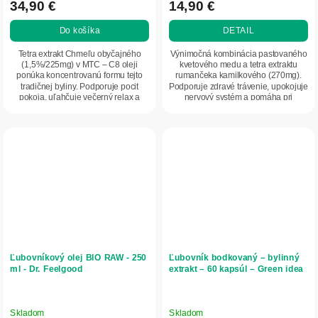
34,90 €
14,90 €
Do košíka
DETAIL
Tetra extrakt Chmeľu obyčajného
Výnimočná kombinácia pastovaného
(1,5%/225mg) v MTC – C8 oleji
kvetového medu a tetra extraktu
ponúka koncentrovanú formu tejto
rumančeka kamilkového (270mg).
tradičnej byliny. Podporuje pocit
Podporuje zdravé trávenie, upokojuje
pokoja, uľahčuje večerný relax a
nervový systém a pomáha pri
zaspávanie a...
nespavosti a...
Ľubovníkový olej BIO RAW - 250
Ľubovník bodkovaný – bylinný
ml - Dr. Feelgood
extrakt – 60 kapsúl – Green idea
Skladom
Skladom