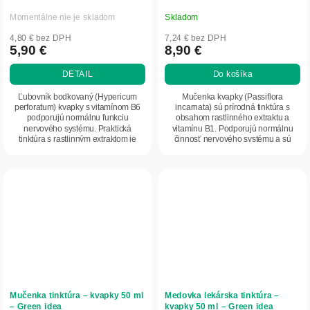
Momentálne nie je skladom
Skladom
4,80 € bez DPH
7,24 € bez DPH
5,90 €
8,90 €
DETAIL
Do košíka
Ľubovník bodkovaný (Hypericum
Mučenka kvapky (Passiflora
perforatum) kvapky s vitamínom B6
incarnata) sú prírodná tinktúra s
podporujú normálnu funkciu
obsahom rastlinného extraktu a
nervového systému. Praktická
vitamínu B1. Podporujú normálnu
tinktúra s rastlinným extraktom je
činnosť nervového systému a sú
vhodná na každodenné...
vhodné na každodenné...
Mučenka tinktúra – kvapky 50 ml
Medovka lekárska tinktúra –
– Green idea
kvapky 50 ml – Green idea