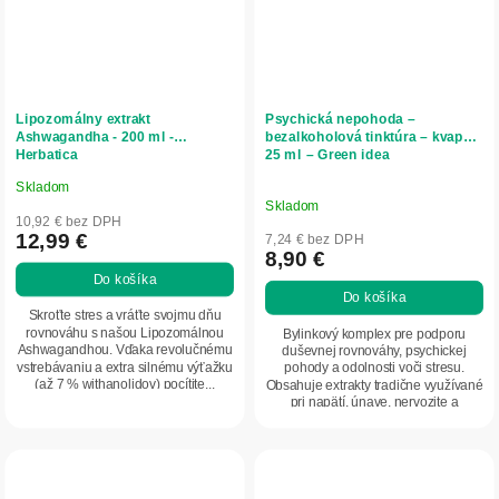
Lipozomálny extrakt
Psychická nepohoda –
Ashwagandha - 200 ml -
bezalkoholová tinktúra – kvapky
Herbatica
25 ml – Green idea
Skladom
Priemerné
Skladom
hodnotenie
10,92 € bez DPH
produktu
12,99 €
7,24 € bez DPH
8,90 €
je
Do košíka
5,0
Do košíka
z
Skroťte stres a vráťte svojmu dňu
5
rovnováhu s našou Lipozomálnou
Bylinkový komplex pre podporu
Ashwagandhou. Vďaka revolučnému
duševnej rovnováhy, psychickej
hviezdičiek.
vstrebávaniu a extra silnému výťažku
pohody a odolnosti voči stresu.
(až 7 % withanolidov) pocítite...
Obsahuje extrakty tradične využívané
pri napätí, únave, nervozite a
problémoch so...