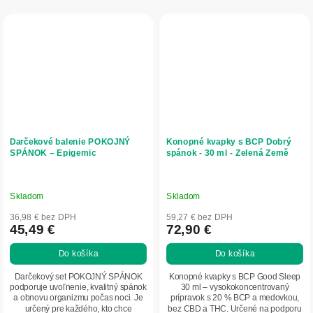
Darčekové balenie POKOJNÝ
Konopné kvapky s BCP Dobrý
SPÁNOK – Epigemic
spánok - 30 ml - Zelená Země
Skladom
Skladom
36,98 € bez DPH
59,27 € bez DPH
45,49 €
72,90 €
Do košíka
Do košíka
Darčekový set POKOJNÝ SPÁNOK
Konopné kvapky s BCP Good Sleep
podporuje uvoľnenie, kvalitný spánok
30 ml – vysokokoncentrovaný
a obnovu organizmu počas noci. Je
prípravok s 20 % BCP a medovkou,
určený pre každého, kto chce
bez CBD a THC. Určené na podporu