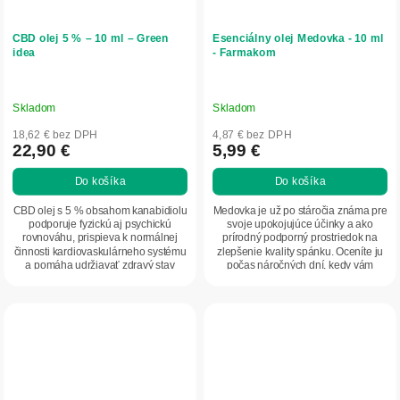
CBD olej 5 % – 10 ml – Green
Esenciálny olej Medovka - 10 ml
idea
- Farmakom
Skladom
Skladom
18,62 € bez DPH
4,87 € bez DPH
22,90 €
5,99 €
Do košíka
Do košíka
CBD olej s 5 % obsahom kanabidiolu
Medovka je už po stáročia známa pre
podporuje fyzickú aj psychickú
svoje upokojujúce účinky a ako
rovnováhu, prispieva k normálnej
prírodný podporný prostriedok na
činnosti kardiovaskulárneho systému
zlepšenie kvality spánku. Oceníte ju
a pomáha udržiavať zdravý stav
počas náročných dní, kedy vám
pokožky....
pomôže...