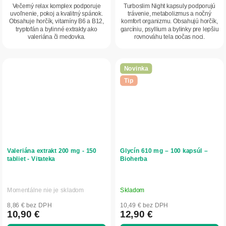
Večerný relax komplex podporuje
Turboslim Night kapsuly podporujú
uvoľnenie, pokoj a kvalitný spánok.
trávenie, metabolizmus a nočný
Obsahuje horčík, vitamíny B6 a B12,
komfort organizmu. Obsahujú horčík,
tryptofán a bylinné extrakty ako
garcíniu, psyllium a bylinky pre lepšiu
valeriána či medovka.
rovnováhu tela počas noci.
Novinka
Tip
Valeriána extrakt 200 mg - 150
Glycín 610 mg – 100 kapsúl –
tabliet - Vitateka
Bioherba
Momentálne nie je skladom
Skladom
8,86 € bez DPH
10,49 € bez DPH
10,90 €
12,90 €