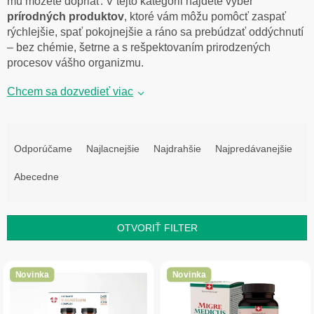
mu môžete dopriať. V tejto kategórii nájdete výber
prírodných produktov
, ktoré vám môžu pomôcť zaspať
rýchlejšie, spať pokojnejšie a ráno sa prebúdzať oddýchnutí
– bez chémie, šetrne a s rešpektovaním prirodzených
procesov vášho organizmu.
Chcem sa dozvedieť viac
R
a
Odporúčame
Najlacnejšie
Najdrahšie
Najpredávanejšie
d
e
Abecedne
n
i
e
OTVORIŤ FILTER
p
r
V
o
ý
Novinka
Novinka
d
p
u
i