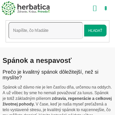
Prejsť
NÁKU
na
obsah
KOŠÍK
HĽADAŤ
Spánok a nespavosť
Prečo je kvalitný spánok dôležitejší, než si
myslíte?
Spánok už dávno nie je len časťou dňa, určenou na oddych.
A už vôbec by sme ho nemali považovať za luxus. Spánok
je totiž základným pilierom
zdravia, regenerácie a celkovej
životnej pohody.
V čase, keď je naša myseľ preťažená a
telo vystavené stresu, je kvalitný spánok to najcennejšie, čo