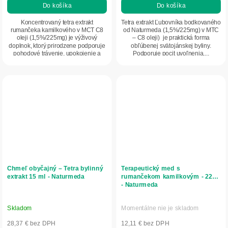
Do košíka
Do košíka
Koncentrovaný tetra extrakt
Tetra extrakt Ľubovníka bodkovaného
rumančeka kamilkového v MCT C8
od Naturmeda (1,5%/225mg) v MTC
oleji (1,5%/225mg) je výživový
– C8 oleji) je praktická forma
doplnok, ktorý prirodzene podporuje
obľúbenej svätojánskej byliny.
pohodové trávenie, upokojenie a
Podporuje pocit uvoľnenia,...
celkovú...
Chmeľ obyčajný – Tetra bylinný
Terapeutický med s
extrakt 15 ml - Naturmeda
rumančekom kamilkovým - 220g
- Naturmeda
Skladom
Momentálne nie je skladom
28,37 € bez DPH
12,11 € bez DPH