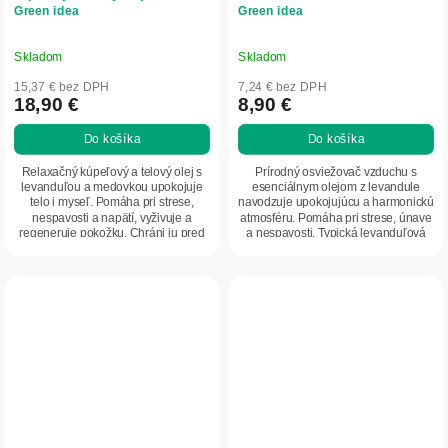
Green idea
Green idea
Skladom
Skladom
15,37 € bez DPH
7,24 € bez DPH
18,90 €
8,90 €
Do košíka
Do košíka
Relaxačný kúpeľový a telový olej s
Prírodný osviežovač vzduchu s
levanduľou a medovkou upokojuje
esenciálnym olejom z levandule
telo i myseľ. Pomáha pri strese,
navodzuje upokojujúcu a harmonickú
nespavosti a napätí, vyživuje a
atmosféru. Pomáha pri strese, únave
regeneruje pokožku. Chráni ju pred
a nespavosti. Typická levanduľová
vysušením...
vôňa...