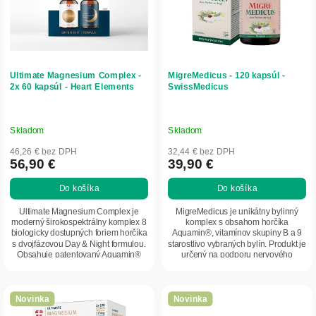
k
s
t
p
o
r
v
o
d
Ultimate Magnesium Complex -
MigreMedicus - 120 kapsúl -
u
2x 60 kapsúl - Heart Elements
SwissMedicus
k
t
o
Skladom
Skladom
v
46,26 € bez DPH
32,44 € bez DPH
56,90 €
39,90 €
Do košíka
Do košíka
Ultimate Magnesium Complex je
MigreMedicus je unikátny bylinný
moderný širokospektrálny komplex 8
komplex s obsahom horčíka
biologicky dostupných foriem horčíka
Aquamin®, vitamínov skupiny B a 9
s dvojfázovou Day & Night formulou.
starostlivo vybraných bylín. Produkt je
Obsahuje patentovaný Aquamin®
určený na podporu nervového
Mg,...
systému,...
Novinka
Novinka