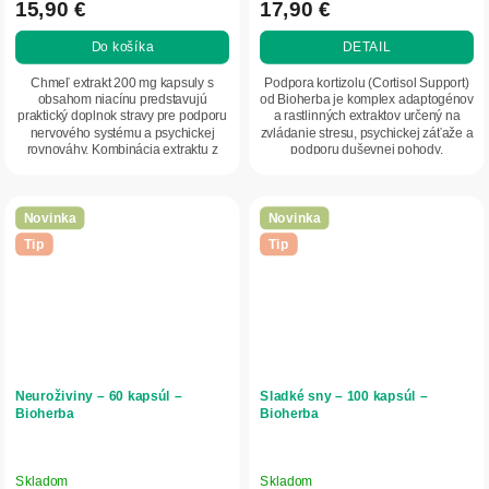
15,90 €
17,90 €
Do košíka
DETAIL
Chmeľ extrakt 200 mg kapsuly s
Podpora kortizolu (Cortisol Support)
obsahom niacínu predstavujú
od Bioherba je komplex adaptogénov
praktický doplnok stravy pre podporu
a rastlinných extraktov určený na
nervového systému a psychickej
zvládanie stresu, psychickej záťaže a
rovnováhy. Kombinácia extraktu z
podporu duševnej pohody.
chmeľu a vitamínu...
Obsahuje...
Novinka
Novinka
Tip
Tip
Neuroživiny – 60 kapsúl –
Sladké sny – 100 kapsúl –
Bioherba
Bioherba
Skladom
Skladom