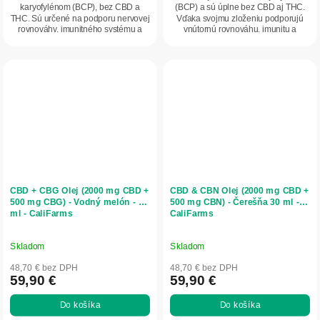
karyofylénom (BCP), bez CBD a
(BCP) a sú úplne bez CBD aj THC.
THC. Sú určené na podporu nervovej
Vďaka svojmu zloženiu podporujú
rovnováhy, imunitného systému a
vnútornú rovnováhu, imunitu a
vitality. Ide...
navodzujú pocit...
CBD + CBG Olej (2000 mg CBD +
CBD & CBN Olej (2000 mg CBD +
500 mg CBG) - Vodný melón - 30
500 mg CBN) - Čerešňa 30 ml -
ml - CaliFarms
CaliFarms
Skladom
Skladom
48,70 € bez DPH
48,70 € bez DPH
59,90 €
59,90 €
Do košíka
Do košíka