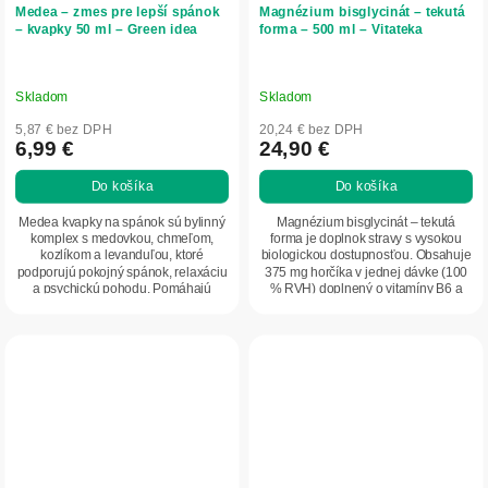
Medea – zmes pre lepší spánok
Magnézium bisglycinát – tekutá
– kvapky 50 ml – Green idea
forma – 500 ml – Vitateka
Skladom
Skladom
5,87 € bez DPH
20,24 € bez DPH
6,99 €
24,90 €
Do košíka
Do košíka
Medea kvapky na spánok sú bylinný
Magnézium bisglycinát – tekutá
komplex s medovkou, chmeľom,
forma je doplnok stravy s vysokou
kozlíkom a levanduľou, ktoré
biologickou dostupnosťou. Obsahuje
podporujú pokojný spánok, relaxáciu
375 mg horčíka v jednej dávke (100
a psychickú pohodu. Pomáhajú
% RVH) doplnený o vitamíny B6 a
zmierniť stres,...
B12....