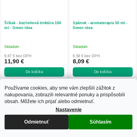
Šišiak - bezliehová tinktúra 100
Spánok - aromaterapia 50 ml -
ml - Green idea
Green idea
Skladom
Skladom
9,67 € bez DPH
6,58 € bez DPH
11,90 €
8,09 €
Do košíka
Do košíka
Bezliehová bylinná tinktúra zo šišiaka
Aromaterapia pre pokojný a hlboký
bajkalského podporuje psychickú
spánok. Kombinácia levanduľového,
Používame cookies, aby sme vám zlepšili zážitok z
pohodu, koncentráciu a duševnú
medovkového a litseového
nakupovania, zobrazili relevantné ponuky a prispôsobili
rovnováhu. Pomáha pri strese,
esenciálneho oleja (Vavrín
úzkosti a únave, chráni bunky pred
kubébový) uvoľňuje telo aj myseľ,
obsah. Môžete ich prijať alebo odmietnuť.
oxidačným...
pomáha znížiť...
Nastavenie
Odmietnuť
Súhlasím