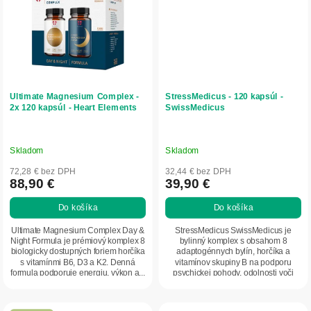
Ultimate Magnesium Complex -
StressMedicus - 120 kapsúl -
2x 120 kapsúl - Heart Elements
SwissMedicus
Skladom
Skladom
72,28 € bez DPH
32,44 € bez DPH
88,90 €
39,90 €
Do košíka
Do košíka
Ultimate Magnesium Complex Day &
StressMedicus SwissMedicus je
Night Formula je prémiový komplex 8
bylinný komplex s obsahom 8
biologicky dostupných foriem horčíka
adaptogénnych bylín, horčíka a
s vitamínmi B6, D3 a K2. Denná
vitamínov skupiny B na podporu
formula podporuje energiu, výkon a...
psychickej pohody, odolnosti voči
stresu a nervového...