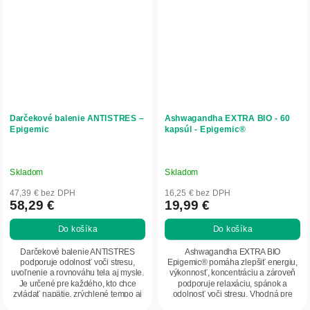
Darčekové balenie ANTISTRES –
Ashwagandha EXTRA BIO - 60
Epigemic
kapsúl - Epigemic®
Skladom
Skladom
47,39 € bez DPH
16,25 € bez DPH
58,29 €
19,99 €
Do košíka
Do košíka
Darčekové balenie ANTISTRES
Ashwagandha EXTRA BIO
podporuje odolnosť voči stresu,
Epigemic® pomáha zlepšiť energiu,
uvoľnenie a rovnováhu tela aj mysle.
výkonnosť, koncentráciu a zároveň
Je určené pre každého, kto chce
podporuje relaxáciu, spánok a
zvládať napätie, zrýchlené tempo aj
odolnosť voči stresu. Vhodná pre
psychickú...
mužov aj ženy, ktorí...