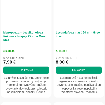
Menopauza – bezalkoholová
Levanduľová masť 50 ml - Green
tinktúra – kvapky 25 ml – Green
idea
idea
Skladom
Skladom
6,42 € bez DPH
7,24 € bez DPH
7,90 €
8,90 €
Do košíka
Do košíka
Bylinný extrakt určený na zmiernenie
Levanduľová masť jemne čistí,
príznakov menopauzy podporuje
regeneruje a upokojuje pokožku.
hormonálnu rovnováhu, znižuje
Levanduľa je tradične používaná pri
výskyt návalov tepla a prispieva k
nespavosti, strese, nepokoji a
pokojnejšiemu spánku. Účinná
úzkostných stavoch. Podporuje
kombinácia...
relaxáciu,...