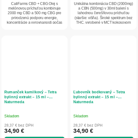
CaliFarms CBD + CBG Olej s
Unikátna kombinácia CBD (2000mg)
melónovou príchuťou kombinuje
a CBN (500mg) v 30ml balení s
2000 mg CBD a 500 mg CBG pre
lahodnou čerešňovou príchuťou
prirodzenú podporu energie,
(staršie: višňa). Široké spektrum bez
koncentrácie a vyrovnanosti počas
THC, vyrobené v MCT kokosovom
dňa. Širokospektrálne...
oleji s...
Rumanček kamilkový – Tetra
Ľubovník bodkovaný – Tetra
bylinný extrakt – 15 ml –
bylinný extrakt – 15 ml –
Naturmeda
Naturmeda
Skladom
Skladom
28,37 € bez DPH
28,37 € bez DPH
34,90 €
34,90 €