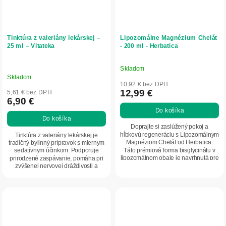
Tinktúra z valeriány lekárskej –
Lipozomálne Magnézium Chelát
25 ml – Vitateka
- 200 ml - Herbatica
Skladom
Priemerné
Skladom
hodnotenie
10,92 € bez DPH
produktu
12,99 €
5,61 € bez DPH
6,90 €
je
Do košíka
5,0
Do košíka
z
Doprajte si zaslúžený pokoj a
5
hĺbkovú regeneráciu s Lipozomálnym
Tinktúra z valeriány lekárskej je
Magnéziom Chelát od Herbatica.
tradičný bylinný prípravok s miernym
hviezdičiek.
Táto prémiová forma bisglycinátu v
sedatívnym účinkom. Podporuje
lipozomálnom obale je navrhnutá pre
prirodzené zaspávanie, pomáha pri
maximálne...
zvýšenej nervovej dráždivosti a
prispieva...