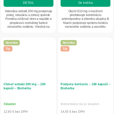
DETAIL
Do košíka
Valeriána extrakt 200 mg podporuje
Glycín 610 mg s niacínom
pokoj, relaxáciu a zdravý spánok.
predstavuje kombináciu
Pomáha znižovať stres a napätie a
aminokyseliny a vitamínu skupiny B.
prispieva k normálnej funkcii
Niacín podporuje správnu funkciu
nervového systému. Vhodná na
nervového systému a psychiky.
dlhodobé užívanie.
Praktická kapsulová forma...
Novinka
Novinka
Tip
Tip
Chmeľ extrakt 200 mg – 100
Podpora kortizolu – 100 kapsúl –
kapsúl – Bioherba
Bioherba
Skladom
Momentálne nie je skladom
12,93 € bez DPH
14,55 € bez DPH