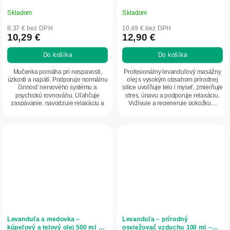
Skladom
Skladom
8,37 € bez DPH
10,49 € bez DPH
10,29 €
12,90 €
Do košíka
Do košíka
Mučenka pomáha pri nespavosti,
Profesionálny levanduľový masážny
úzkosti a napätí. Podporuje normálnu
olej s vysokým obsahom prírodnej
činnosť nervového systému a
silice uvoľňuje telo i myseľ, zmierňuje
psychickú rovnováhu. Uľahčuje
stres, únavu a podporuje relaxáciu.
zaspávanie, navodzuje relaxáciu a
Vyživuje a regeneruje pokožku,...
prispieva k...
Levanduľa a medovka –
Levanduľa – prírodný
kúpeľový a telový olej 500 ml –
osviežovač vzduchu 100 ml –