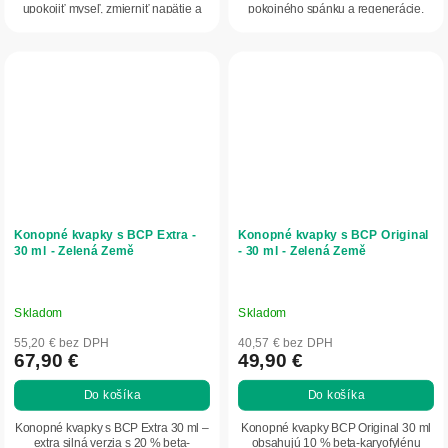
upokojiť myseľ, zmierniť napätie a
pokojného spánku a regenerácie.
ľahšie zaspať.
Konopné kvapky s BCP Extra -
Konopné kvapky s BCP Original
30 ml - Zelená Země
- 30 ml - Zelená Země
Skladom
Skladom
55,20 € bez DPH
40,57 € bez DPH
67,90 €
49,90 €
Do košíka
Do košíka
Konopné kvapky s BCP Extra 30 ml –
Konopné kvapky BCP Original 30 ml
extra silná verzia s 20 % beta-
obsahujú 10 % beta‑karyofylénu