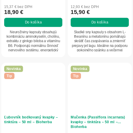
15,37 € bez DPH
12,93 € bez DPH
18,90 €
15,90 €
Do košíka
Do košíka
Neuroživiny kapsuly obsahujú
Sladké sny kapsuly s obsahom L-
kombináciu aminokyselín, cholínu,
theanínu a melatonínu pomáhajú
extraktu z ginkgo biloba a vitamínu
skrátiť čas zaspávania a zmierniť
B6. Podporujú normálnu činnosť
prejavy jet lagu. Ideálne na podporu
nervového systému, energetický
pokojného spánku a večernej
metabolizmus a...
relaxácie.
Novinka
Novinka
Tip
Tip
Ľubovník bodkovaný kvapky –
Mučenka (Passiflora incarnata)
tinktúra – 50 ml – Bioherba
kvapky – tinktúra – 50 ml –
Bioherba