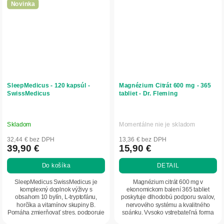
Novinka
SleepMedicus - 120 kapsúl -
Magnézium Citrát 600 mg - 365
SwissMedicus
tabliet - Dr. Fleming
Skladom
Momentálne nie je skladom
32,44 € bez DPH
13,36 € bez DPH
39,90 €
15,90 €
Do košíka
DETAIL
SleepMedicus SwissMedicus je
Magnézium citrát 600 mg v
komplexný doplnok výživy s
ekonomickom balení 365 tabliet
obsahom 10 bylín, L-tryptofánu,
poskytuje dlhodobú podporu svalov,
horčíka a vitamínov skupiny B.
nervového systému a kvalitného
Pomáha zmierňovať stres, podporuje
spánku. Vysoko vstrebateľná forma
relaxáciu, kvalitný...
vhodná na každodenné...