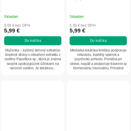
Skladom
Skladom
5,03 € bez DPH
5,03 € bez DPH
5,99 €
5,99 €
Do košíka
Do košíka
Mučenka – bylinný liehový extrakt je
Medovka lekárska tinktúra podporuje
doplnok stravy s obsahom extraktu z
relaxáciu, kvalitný spánok a
rastliny Passiflora sp., ktorá je známa
psychickú pohodu. Pomáha pri
svojimi upokojujúcimi účinkami na
strese, napätí a podporuje trávenie aj
nervový systém. Je ideálnou...
hormonálnu rovnováhu. Prírodné
kvapky z...