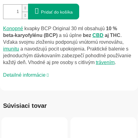
Pridať do košíka
Konopné
kvapky BCP Original 30 ml obsahujú
10 %
beta‑karyofylénu (BCP)
a sú úplne
bez
CBD
aj THC
.
Vďaka svojmu zloženiu podporujú vnútornú rovnováhu,
imunitu
a navodzujú pocit upokojenia. Praktické balenie s
jednoduchým dávkovaním zabezpečí pohodlné používanie
každý deň. Vhodné aj pre osoby s citlivým
trávením
.
Detailné informácie
Súvisiaci tovar