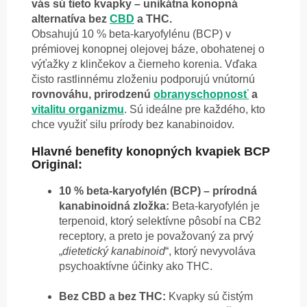
vás sú tieto kvapky – unikátna konopná
alternatíva bez
CBD
a THC.
Obsahujú 10 % beta-karyofylénu (BCP) v
prémiovej konopnej olejovej báze, obohatenej o
výťažky z klinčekov a čierneho korenia. Vďaka
čisto rastlinnému zloženiu podporujú vnútornú
rovnováhu, prirodzenú
obranyschopnosť
a
vitalitu organizmu
. Sú ideálne pre každého, kto
chce využiť silu prírody bez kanabinoidov.
Hlavné benefity konopných kvapiek BCP
Original:
10 % beta-karyofylén (BCP) – prírodná
kanabinoidná zložka:
Beta-karyofylén je
terpenoid, ktorý selektívne pôsobí na CB2
receptory, a preto je považovaný za prvý
„
dietetický kanabinoid
“, ktorý nevyvoláva
psychoaktívne účinky ako THC.
Bez CBD a bez THC:
Kvapky sú čistým