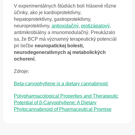
V experimentálnych štúdiách boli hlásené rôzne
účinky, ako je kardioprotektívny,
hepatoprotektívny, gastroprotektívny,
neuroprotektívny,
antioxidačný
,
protizápalový
,
antimikrobiálny a imunomodulačný.
Preukázalo
sa, že BCP má významný terapeutický potenciál
pri liečbe
neuropatickej bolesti,
neurodegeneratívnych aj metabolických
ochorení.
Zdroje:
Beta-caryophyllene is a dietary cannabinoid
Polypharmacological Properties and Therapeutic
Potential of β-Caryophyllene: A Dietary
Phytocannabinoid of Pharmaceutical Promise