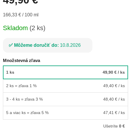
Jednotková
166,33 € / 100 ml
cena:
Skladom
(2 ks)
Môžeme doručiť do:
10.8.2026
Množstevná zľava
1 ks
49,90 €
/ ks
2 ks = zľava 1 %
49,40 €
/ ks
3 - 4 ks = zľava 3 %
48,40 €
/ ks
5 a viac ks = zľava 5 %
47,41 €
/ ks
Ušetríte
0 €