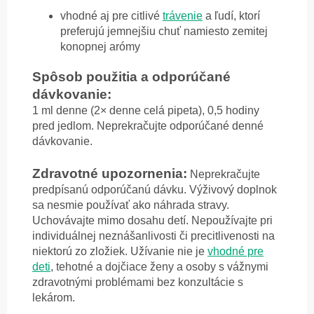
vhodné aj pre citlivé
trávenie
a ľudí, ktorí
preferujú jemnejšiu chuť namiesto zemitej
konopnej arómy
Spôsob použitia a odporúčané
dávkovanie:
1 ml denne (2× denne celá pipeta), 0,5 hodiny
pred jedlom. Neprekračujte odporúčané denné
dávkovanie.
Zdravotné upozornenia:
Neprekračujte
predpísanú odporúčanú dávku. Výživový doplnok
sa nesmie používať ako náhrada stravy.
Uchovávajte mimo dosahu detí. Nepoužívajte pri
individuálnej neznášanlivosti či precitlivenosti na
niektorú zo zložiek. Užívanie nie je
vhodné pre
deti
, tehotné a dojčiace ženy a osoby s vážnymi
zdravotnými problémami bez konzultácie s
lekárom.