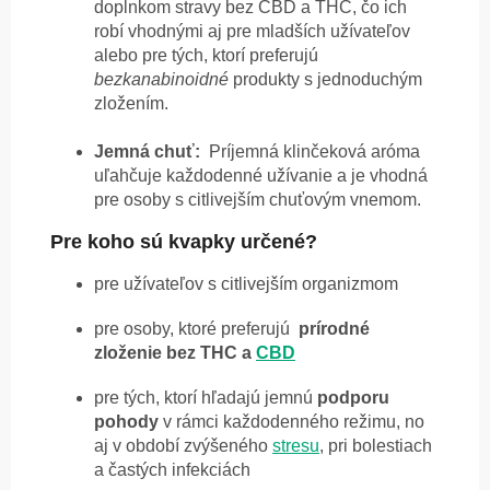
doplnkom stravy bez CBD a THC, čo ich
robí vhodnými aj pre mladších užívateľov
alebo pre tých, ktorí preferujú
bezkanabinoidné
produkty s jednoduchým
zložením.
Jemná chuť:
Príjemná klinčeková aróma
uľahčuje každodenné užívanie a je vhodná
pre osoby s citlivejším chuťovým vnemom.
Pre koho sú kvapky určené?
pre užívateľov s citlivejším organizmom
pre osoby, ktoré preferujú
prírodné
zloženie
bez THC a
CBD
pre tých, ktorí hľadajú jemnú
podporu
pohody
v rámci každodenného režimu, no
aj v období zvýšeného
stresu
, pri bolestiach
a častých infekciách