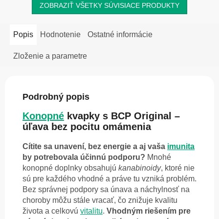
ZOBRAZIŤ VŠETKY SÚVISIACE PRODUKTY
Popis
Hodnotenie
Ostatné informácie
Zloženie a parametre
Podrobný popis
Konopné
kvapky s BCP Original –
úľava bez pocitu omámenia
Cítite sa unavení, bez energie a aj vaša
imunita
by potrebovala účinnú podporu?
Mnohé
konopné
doplnky obsahujú
kanabinoidy
, ktoré nie
sú pre každého vhodné a práve tu vzniká problém.
Bez správnej podpory sa únava a náchylnosť na
choroby môžu stále vracať, čo znižuje kvalitu
života a celkovú
vitalitu
.
Vhodným riešením pre