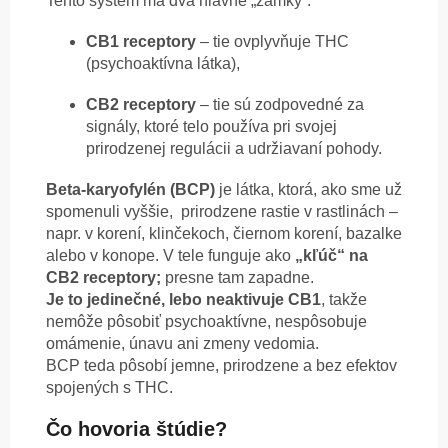
Tento systém má dva hlavné „zámky“:
CB1 receptory
– tie ovplyvňuje THC
(psychoaktívna látka),
CB2 receptory
– tie sú zodpovedné za
signály, ktoré telo používa pri svojej
prirodzenej regulácii a udržiavaní pohody.
Beta-karyofylén (BCP)
je látka, ktorá, ako sme už
spomenuli vyššie, prirodzene rastie v rastlinách –
napr. v korení, klinčekoch, čiernom korení, bazalke
alebo v konope. V tele funguje ako
„kľúč“ na
CB2 receptory;
presne tam zapadne.
J
e to jedinečné, lebo neaktivuje CB1
, takže
nemôže pôsobiť psychoaktívne, nespôsobuje
omámenie, únavu ani zmeny vedomia.
BCP teda pôsobí jemne, prirodzene a bez efektov
spojených s THC.
Čo hovoria štúdie?