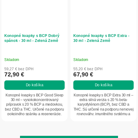
Konopné kvapky s BCP Dobrý
Konopné kvapky s BCP Extra -
spánok - 30 ml - Zelená Země
30 ml - Zelená Země
Skladom
Skladom
59,27 € bez DPH
55,20 € bez DPH
72,90 €
67,90 €
Do košíka
Do košíka
Konopné kvapky s BCP Good Sleep
Konopné kvapky s BCP Extra 30 ml –
30 ml – vysokokoncentrovaný
extra silná verzia s 20 % beta-
prípravok s 20 % BCP a medovkou,
karyofylénom (BCP), bez CBD a
bez CBD a THC. Určené na podporu
THC. Sú určené na podporu nervovej
pokojného spánku a regenerácie.
rovnováhy, imunitného systému a
vitality. Ide...