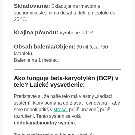
Skladovanie:
Skladujte na tmavom a
suchommieste, mimo dosahu detí, pri teplote do
25 ºC.
Krajina pôvodu:
Vyrobené v ČR
Obsah balenia/Objem:
30 ml (cca 750
kvapiek).
Balenie na 1 mesiac.
Ako funguje beta-karyofylén (BCP) v
tele? Laické vysvetlenie:
Predstavte si, že naše telo má vlastný „riadiaci
systém“, ktorý pomáha udržiavať rovnováhu – aby
sme neboli príliš v
strese
, príliš unavení, príliš
rozrušení. Tento systém sa volá
endokanabinoidný systém
.