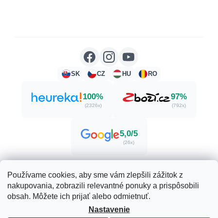
SK
CZ
HU
RO
100%
97%
(2326x)
(792x)
5,0/5
(26x)
Používame cookies, aby sme vám zlepšili zážitok z
nakupovania, zobrazili relevantné ponuky a prispôsobili
Vytvoril Shoptet
obsah. Môžete ich prijať alebo odmietnuť.
Nastavenie