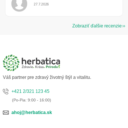
Hodnotenie obchodu je 5 z 5 hviezdičiek.
27.7.2026
Zobraziť ďalšie recenzie
Z
á
p
ä
t
i
e
Váš partner pre zdravý životný štýl a vitalitu.
+421 2/321 123 45
ahoj@herbatica.sk