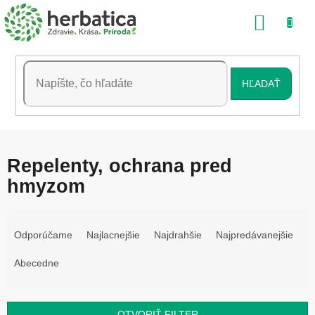
Prejsť
NÁKU
na
obsah
KOŠÍK
HĽADAŤ
Repelenty, ochrana pred
hmyzom
R
a
Odporúčame
Najlacnejšie
Najdrahšie
Najpredávanejšie
d
e
Abecedne
n
i
e
OTVORIŤ FILTER