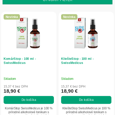
p
r
V
o
ý
Novinka
Novinka
d
p
u
i
k
s
t
p
o
r
v
o
d
KomárStop - 100 ml -
KliešteStop - 100 ml -
u
SwissMedicus
SwissMedicus
k
t
Skladom
Skladom
o
v
15,37 € bez DPH
15,37 € bez DPH
18,90 €
18,90 €
Do košíka
Do košíka
KomárStop SwissMedicus je 100 %
KliešteStop SwissMedicus je 100 %
prírodné alkoholové tonikum s
prírodné alkoholové tonikum s