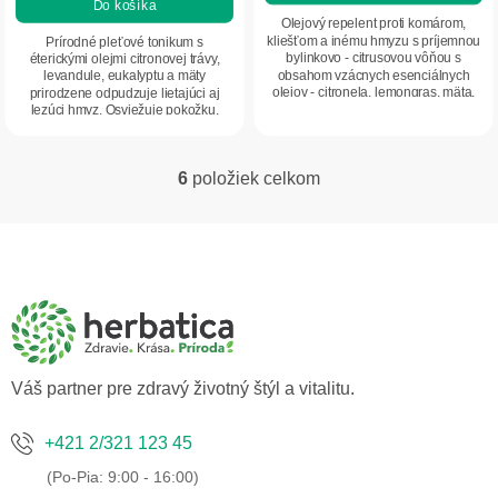
Do košíka
z
Olejový repelent proti komárom,
5
kliešťom a inému hmyzu s príjemnou
Prírodné pleťové tonikum s
bylinkovo - citrusovou vôňou s
éterickými olejmi citronovej trávy,
hviezdičiek.
obsahom vzácnych esenciálnych
levandule, eukalyptu a mäty
olejov - citronela, lemongras, mäta,
prirodzene odpudzuje lietajúci aj
tea tree...
lezúci hmyz. Osviežuje pokožku,
chráni ju pred...
6
položiek celkom
O
v
l
Z
á
á
d
p
a
ä
c
t
i
i
e
p
e
Váš partner pre zdravý životný štýl a vitalitu.
r
v
k
+421 2/321 123 45
y
v