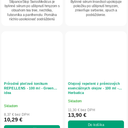
ŠtípanceStop SwissMedicus je
Bylinné sérum Insectsol upokojuje
bylinné sérum po uštipnutí hmyzom s
pokožku po uštipnutí hmyzom,
obsahom tea tree, nechtíka,
zmierňuje svrbenie, opuch a
ľubovníka a panthenolu. Pomáha
podráždenie.
rýchlo upokojovať podráždenú
pokožku, zmierňovať...
Prírodné pleťové tonikum
Olejový repelent z prémiových
REPELLENS - 100 ml - Green
esenciálnych olejov - 100 ml -
idea
Herbatica
Skladom
Priemerné
Skladom
hodnotenie
11,30 € bez DPH
produktu
13,90 €
8,37 € bez DPH
10,29 €
je
Do košíka
5,0