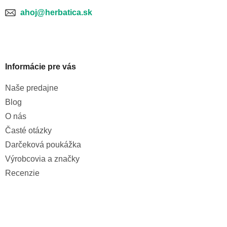
ý
p
ahoj@herbatica.sk
i
s
u
Informácie pre vás
Naše predajne
Blog
O nás
Časté otázky
Darčeková poukážka
Výrobcovia a značky
Recenzie