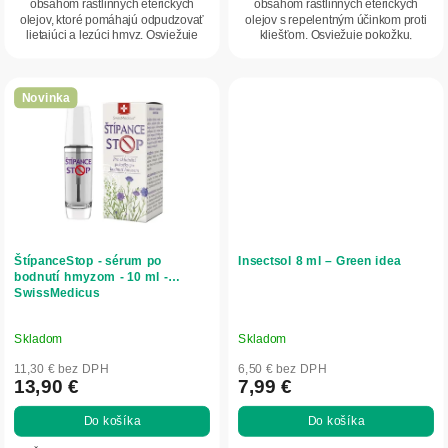
obsahom rastlinných éterických
obsahom rastlinných éterických
olejov, ktoré pomáhajú odpudzovať
olejov s repelentným účinkom proti
lietajúci a lezúci hmyz. Osviežuje
kliešťom. Osviežuje pokožku,
pokožku,...
zanecháva príjemnú...
Novinka
ŠtípanceStop - sérum po
Insectsol 8 ml – Green idea
bodnutí hmyzom - 10 ml -
SwissMedicus
Skladom
Skladom
11,30 € bez DPH
6,50 € bez DPH
13,90 €
7,99 €
Do košíka
Do košíka