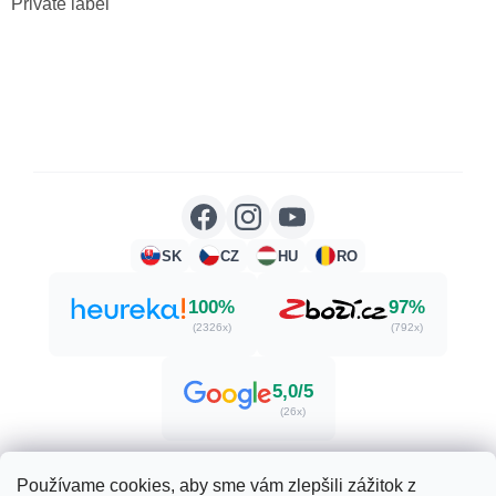
Private label
SK
CZ
HU
RO
100%
97%
(2326x)
(792x)
5,0/5
(26x)
Používame cookies, aby sme vám zlepšili zážitok z