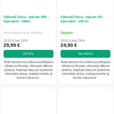
Cédrová živica - balzam 20% -
Cédrová živica - balzam 5% -
Specialist - 100ml
Specialist - 100 ml
Momentálne nie je skladom
Skladom
Priemerné
Priemerné
hodnotenie
hodnotenie
25,20 € bez DPH
20,92 € bez DPH
produktu
produktu
29,99 €
24,90 €
je
je
DETAIL
Do košíka
5,0
5,0
z
z
Tento balzám má celkovo posilňujúce
Tento balzam má celkovo posilňujúce
5
5
účinky na človeka, obnovuje látkovú
účinky na človeka, obnovuje látkovú
výmenu, zlepšuje stavy pri syndróme
výmenu, zlepšuje stavy pri syndróme
hviezdičiek.
hviezdičiek.
chronickej únavy, zvyšuje imunitu aj
chronickej únavy, zvyšuje imunitu aj
fyzickú výkonosť.
fyzickú výkonnosť.