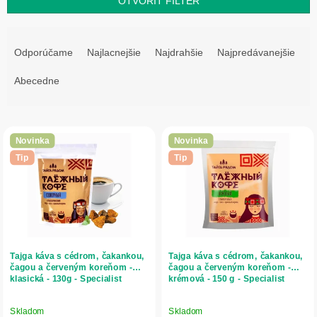
OTVORIŤ FILTER
R
a
Odporúčame
Najlacnejšie
Najdrahšie
Najpredávanejšie
d
e
Abecedne
n
i
V
e
ý
p
Novinka
Novinka
p
r
Tip
Tip
i
o
s
d
p
u
r
k
o
t
d
o
Tajga káva s cédrom, čakankou,
Tajga káva s cédrom, čakankou,
u
v
čagou a červeným koreňom -
čagou a červeným koreňom -
klasická - 130g - Specialist
krémová - 150 g - Specialist
k
t
o
Skladom
Skladom