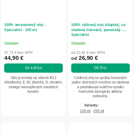
100% amarantový olej -
100% cédrový olej Altajský, za
Specialist - 100 ml
studena lisovaný, panenský -
Specialist
Skladom
Skladom
Priemerné
Priemerné
hodnotenie
hodnotenie
37,73 € bez DPH
od 22,61 € bez DPH
produktu
produktu
44,90 €
26,90 €
od
je
je
Do košíka
DETAIL
5,0
4,9
z
z
Olej je bohatý na vitamín B12
Cédrový olej sa vyrába lisovaným
5
5
(riboflavín), E, B1 (tiamín), D, skvalén,
jadier cédrových orechov za studena
omega nenasýtených mastných
a predstavuje nutrične vysoko
hviezdičiek.
hviezdičiek.
kyselín.
hodnotnú biologicky aktívnu
potravinu.
100 ml
250 ml