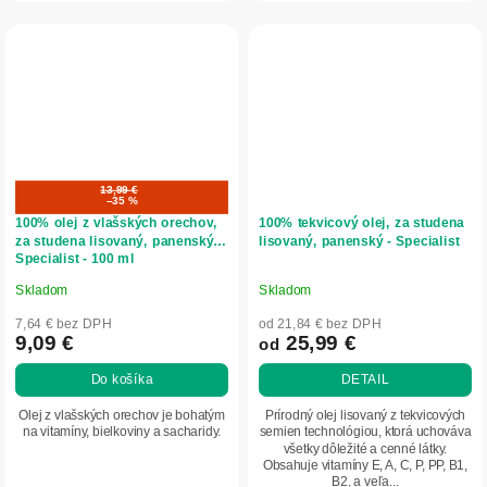
13,99 €
–35 %
100% olej z vlašských orechov,
100% tekvicový olej, za studena
za studena lisovaný, panenský -
lisovaný, panenský - Specialist
Specialist - 100 ml
Skladom
Skladom
Priemerné
Priemerné
hodnotenie
hodnotenie
7,64 € bez DPH
od 21,84 € bez DPH
produktu
produktu
9,09 €
25,99 €
od
je
je
Do košíka
DETAIL
5,0
5,0
z
z
Olej z vlašských orechov je bohatým
Prírodný olej lisovaný z tekvicových
5
5
na vitamíny, bielkoviny a sacharidy.
semien technológiou, ktorá uchováva
všetky dôležité a cenné látky.
hviezdičiek.
hviezdičiek.
Obsahuje vitamíny E, A, C, P, PP, B1,
B2, a veľa...