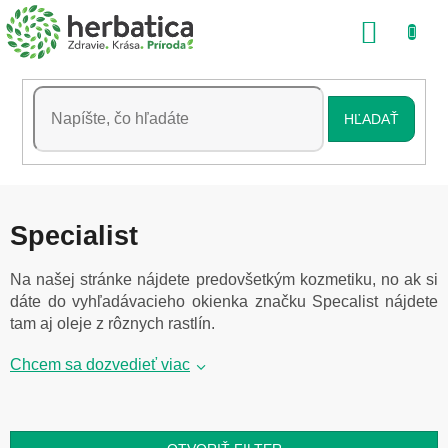
Prejsť
NÁKU
na
obsah
KOŠÍK
HĽADAŤ
Specialist
Na našej stránke nájdete predovšetkým kozmetiku, no ak si
dáte do vyhľadávacieho okienka značku Specalist nájdete
tam aj oleje z rôznych rastlín.
Chcem sa dozvedieť viac