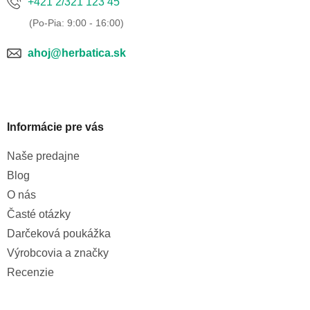
k
+421 2/321 123 45
y
v
ý
p
ahoj@herbatica.sk
i
s
u
Informácie pre vás
Naše predajne
Blog
O nás
Časté otázky
Darčeková poukážka
Výrobcovia a značky
Recenzie