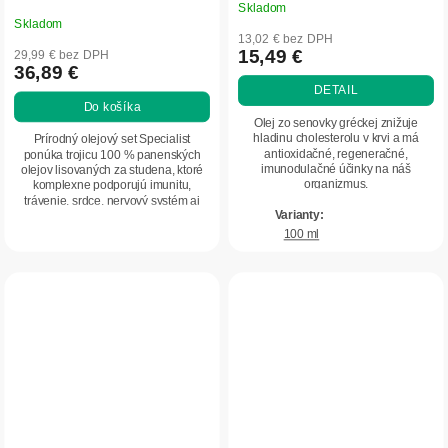
Skladom
Priemerné
Skladom
hodnotenie
13,02 € bez DPH
produktu
15,49 €
29,99 € bez DPH
36,89 €
je
DETAIL
5,0
Do košíka
z
Olej zo senovky gréckej znižuje
5
hladinu cholesterolu v krvi a má
Prírodný olejový set Specialist
antioxidačné, regeneračné,
ponúka trojicu 100 % panenských
hviezdičiek.
imunodulačné účinky na náš
olejov lisovaných za studena, ktoré
organizmus.
komplexne podporujú imunitu,
trávenie, srdce, nervový systém aj
celkovú...
100 ml