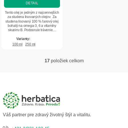
DETAIL
5,0
z
Tento olej je jedným z najcennejších
5
za studena lisovaných olejov. Za
studena lisovaný 100 % ľanový olej
hviezdičiek.
bohatý na omega-3, 6 a vitamíny
skupiny B. Podporuje trávenie,...
100 ml
250 ml
17
položiek celkom
O
v
l
Z
á
á
d
p
a
ä
c
t
i
i
e
p
e
Váš partner pre zdravý životný štýl a vitalitu.
r
v