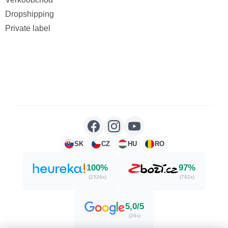
Dropshipping
Private label
SK
CZ
HU
RO
100%
97%
(2326x)
(792x)
5,0/5
(26x)