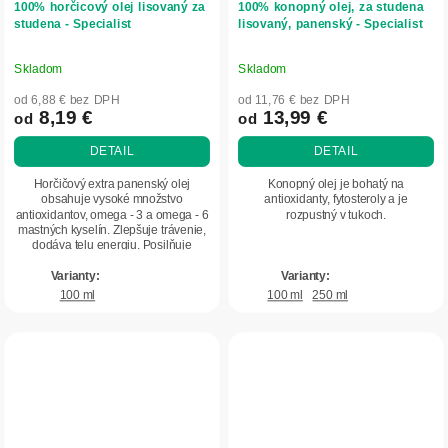
100% horčicový olej lisovaný za
100% konopný olej, za studena
studena - Specialist
lisovaný, panenský - Specialist
Skladom
Skladom
Priemerné
Priemerné
hodnotenie
hodnotenie
od 6,88 € bez DPH
od 11,76 € bez DPH
produktu
produktu
8,19 €
13,99 €
od
od
je
je
DETAIL
DETAIL
5,0
5,0
z
z
Horčičový extra panenský olej
Konopný olej je bohatý na
5
5
obsahuje vysoké množstvo
antioxidanty, fytosteroly a je
antioxidantov, omega - 3 a omega - 6
rozpustný v tukoch.
hviezdičiek.
hviezdičiek.
mastných kyselín. Zlepšuje trávenie,
dodáva telu energiu. Posilňuje
ochranné funkcie...
100 ml
100 ml
250 ml