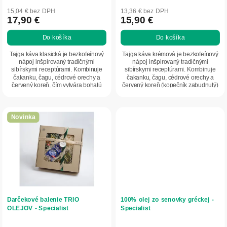
v
15,04 € bez DPH
13,36 € bez DPH
17,90 €
15,90 €
Do košíka
Do košíka
Tajga káva klasická je bezkofeínový
Tajga káva krémová je bezkofeínový
nápoj inšpirovaný tradičnými
nápoj inšpirovaný tradičnými
sibírskymi receptúrami. Kombinuje
sibírskymi receptúrami. Kombinuje
čakanku, čagu, cédrové orechy a
čakanku, čagu, cédrové orechy a
červený koreň, čím vytvára bohatú
červený koreň (kopečník zabudnutý)
chuť a...
s jemnou...
Novinka
Darčekové balenie TRIO
100% olej zo senovky gréckej -
OLEJOV - Specialist
Specialist