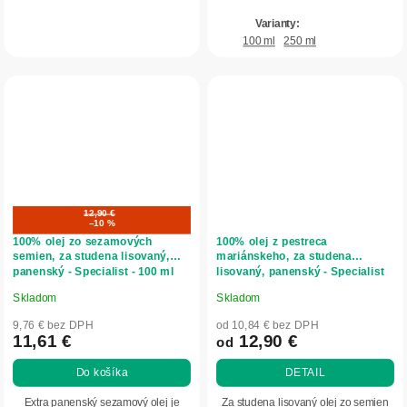
100 ml
250 ml
12,90 €
–10 %
100% olej zo sezamových
100% olej z pestreca
semien, za studena lisovaný,
mariánskeho, za studena
panenský - Specialist - 100 ml
lisovaný, panenský - Specialist
Skladom
Skladom
Priemerné
Priemerné
hodnotenie
hodnotenie
9,76 € bez DPH
od 10,84 € bez DPH
produktu
produktu
11,61 €
12,90 €
od
je
je
Do košíka
DETAIL
4,6
4,8
z
z
Extra panenský sezamový olej je
Za studena lisovaný olej zo semien