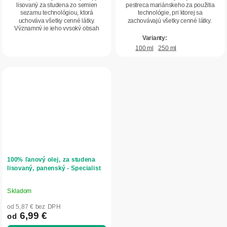
5
5
lisovaný za studena zo semien
pestreca mariánskeho za použitia
sezamu technológiou, ktorá
technológie, pri ktorej sa
hviezdičiek.
hviezdičiek.
uchováva všetky cenné látky.
zachovávajú všetky cenné látky.
Významný je jeho vysoký obsah
nenasýtených mastných...
100 ml
250 ml
100% ľanový olej, za studena
lisovaný, panenský - Specialist
Skladom
Priemerné
hodnotenie
od 5,87 € bez DPH
produktu
6,99 €
od
je