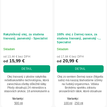
Rakytníkový olej, za studena
100% olej z čiernej rasce, za
lisovaný, panenský - Specialist
studena lisovaný, panenský -
Specialist
Skladom
Skladom
Priemerné
Priemerné
hodnotenie
hodnotenie
od 13,44 € bez DPH
od 17,64 € bez DPH
produktu
produktu
15,99 €
20,99 €
od
od
je
je
DETAIL
DETAIL
4,9
4,9
z
z
Olej lisovaný z plodov rakytníka
Olej zo semien čiernej rasce (Nigella
5
5
rešetliakovitého technológiou, ktorá
sativ) má naozaj blahodárne účinky
zanecháva všetky dôležité látky.
na ľudský organizmus. Vďaka
hviezdičiek.
hviezdičiek.
Plody obsahujú 24 minerálov a
širokému spektru zdraviu
stopových prvkov, 18 aminokyselín a
prospešných látok, ktoré obsahuje
10...
dokáže liečiť,...
500 ml
100 ml
250 ml