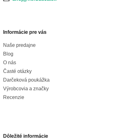
i
s
u
Informácie pre vás
Naše predajne
Blog
O nás
Časté otázky
Darčeková poukážka
Výrobcovia a značky
Recenzie
Dôležité informácie