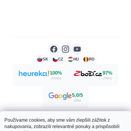
SK
CZ
HU
RO
100%
97%
(2326x)
(792x)
5,0/5
(26x)
Používame cookies, aby sme vám zlepšili zážitok z
nakupovania, zobrazili relevantné ponuky a prispôsobili
Vytvoril Shoptet