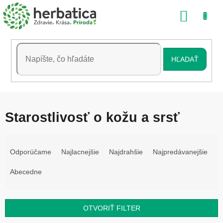
Prejsť
NÁKU
na
obsah
KOŠÍK
HĽADAŤ
Starostlivosť o kožu a srsť
R
a
Odporúčame
Najlacnejšie
Najdrahšie
Najpredávanejšie
d
e
Abecedne
n
i
e
OTVORIŤ FILTER
p