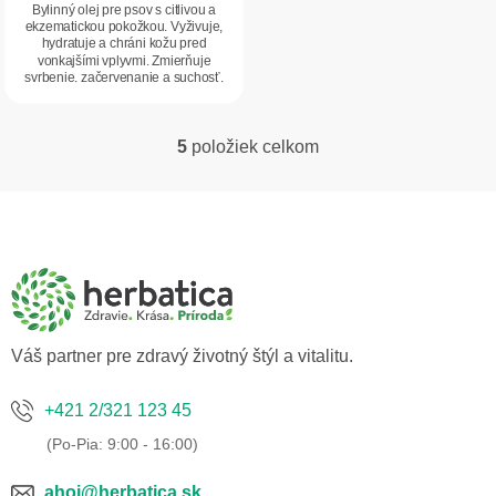
Bylinný olej pre psov s citlivou a
ekzematickou pokožkou. Vyživuje,
hydratuje a chráni kožu pred
vonkajšími vplyvmi. Zmierňuje
svrbenie, začervenanie a suchosť,
podporuje...
5
položiek celkom
O
v
l
Z
á
á
d
p
a
ä
c
t
i
i
e
p
e
Váš partner pre zdravý životný štýl a vitalitu.
r
v
k
+421 2/321 123 45
y
v
ý
p
ahoj@herbatica.sk