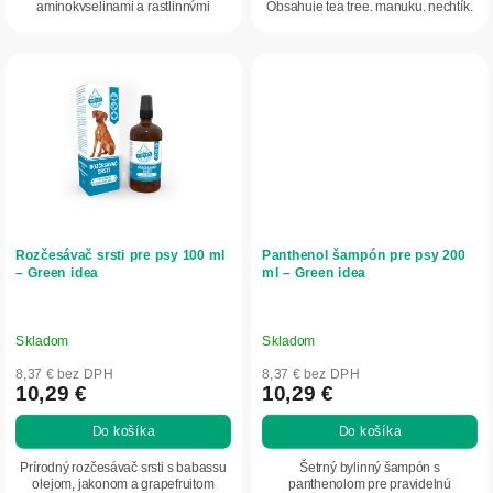
aminokyselinami a rastlinnými
Obsahuje tea tree, manuku, nechtík,
extraktmi. Podporuje...
kostival a...
Rozčesávač srsti pre psy 100 ml
Panthenol šampón pre psy 200
– Green idea
ml – Green idea
Skladom
Skladom
8,37 € bez DPH
8,37 € bez DPH
10,29 €
10,29 €
Do košíka
Do košíka
Prírodný rozčesávač srsti s babassu
Šetrný bylinný šampón s
olejom, jakonom a grapefruitom
panthenolom pre pravidelnú