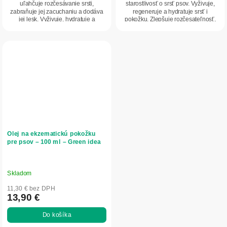
uľahčuje rozčesávanie srsti,
starostlivosť o srsť psov. Vyživuje,
zabraňuje jej zacuchaniu a dodáva
regeneruje a hydratuje srsť i
jej lesk. Vyživuje, hydratuje a
pokožku. Zlepšuje rozčesateľnosť,
regeneruje srsť...
dodáva lesk a hebkosť....
Olej na ekzematickú pokožku
pre psov – 100 ml – Green idea
Skladom
11,30 € bez DPH
13,90 €
Do košíka