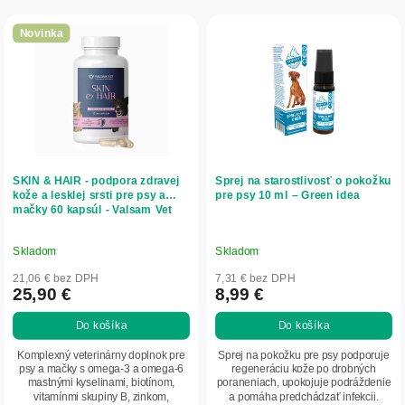
r
V
o
ý
Novinka
d
p
u
i
k
s
t
p
o
r
v
o
d
SKIN & HAIR - podpora zdravej
Sprej na starostlivosť o pokožku
u
kože a lesklej srsti pre psy a
pre psy 10 ml – Green idea
mačky 60 kapsúl - Valsam Vet
k
t
o
Skladom
Skladom
v
21,06 € bez DPH
7,31 € bez DPH
25,90 €
8,99 €
Do košíka
Do košíka
Komplexný veterinárny doplnok pre
Sprej na pokožku pre psy podporuje
psy a mačky s omega-3 a omega-6
regeneráciu kože po drobných
mastnými kyselinami, biotínom,
poraneniach, upokojuje podráždenie
vitamínmi skupiny B, zinkom,
a pomáha predchádzať infekcii.