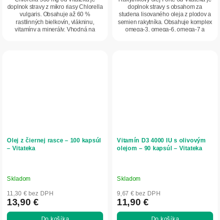
doplnok stravy z mikro riasy Chlorella
doplnok stravy s obsahom za
vulgaris. Obsahuje až 60 %
studena lisovaného oleja z plodov a
rastlinných bielkovín, vlákninu,
semien rakytníka. Obsahuje komplex
vitamíny a minerály. Vhodná na
omega-3, omega-6, omega-7 a
podporu...
omega-9...
Olej z čiernej rasce – 100 kapsúl
Vitamín D3 4000 IU s olivovým
– Vitateka
olejom – 90 kapsúl – Vitateka
Skladom
Skladom
11,30 € bez DPH
9,67 € bez DPH
13,90 €
11,90 €
Do košíka
Do košíka