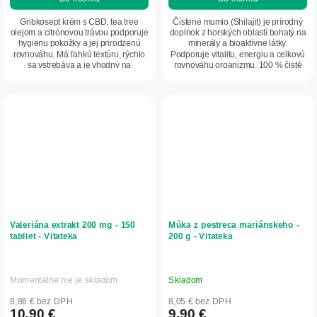
Gribkosept krém s CBD, tea tree
Čistené mumio (Shilajit) je prírodný
olejom a citrónovou trávou podporuje
doplnok z horských oblastí bohatý na
hygienu pokožky a jej prirodzenú
minerály a bioaktívne látky.
rovnováhu. Má ľahkú textúru, rýchlo
Podporuje vitalitu, energiu a celkovú
sa vstrebáva a je vhodný na
rovnováhu organizmu. 100 % čisté
každodenné...
bez...
Valeriána extrakt 200 mg - 150
Múka z pestreca mariánskeho -
tabliet - Vitateka
200 g - Vitateka
Momentálne nie je skladom
Skladom
8,86 € bez DPH
8,05 € bez DPH
10,90 €
9,90 €