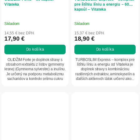
Vitateka
pre štíhlu líniu a energiu – 60
kapsúl – Vitateka
Skladom
Skladom
14,55 € bez DPH
15,37 € bez DPH
17,90 €
18,90 €
Do košíka
Do košíka
OLIDŽIM Forte je doplnok stravy s
TURBOSLIM Express – komplex pre
obsahom extraktu z listov gymnemy
štíhlu líniu a energiu od Vitateka je
lesnej (Gymnema sylvestre) a inulínu.
doplnok stravy s kombináciou
Je určený na podporu metabolizmu
rastlinných extraktov, aminokyselín a
sacharidov a kontroly príjmu cukru
ďalších aktívnych látok určený ako...
ako...