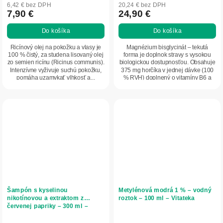
6,42 € bez DPH
20,24 € bez DPH
7,90 €
24,90 €
Do košíka
Do košíka
Ricínový olej na pokožku a vlasy je
Magnézium bisglycinát – tekutá
100 % čistý, za studena lisovaný olej
forma je doplnok stravy s vysokou
zo semien ricínu (Ricinus communis).
biologickou dostupnosťou. Obsahuje
Intenzívne vyživuje suchú pokožku,
375 mg horčíka v jednej dávke (100
pomáha uzamykať vlhkosť a...
% RVH) doplnený o vitamíny B6 a
B12....
Šampón s kyselinou
Metylénová modrá 1 % – vodný
nikotínovou a extraktom z
roztok – 100 ml – Vitateka
červenej papriky – 300 ml –
Vitateka