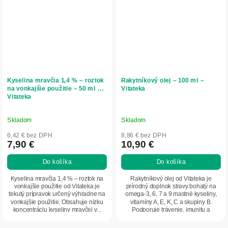
Kyselina mravčia 1,4 % – roztok
Rakytníkový olej – 100 ml –
na vonkajšie použitie – 50 ml –
Vitateka
Vitateka
Skladom
Skladom
6,42 € bez DPH
8,86 € bez DPH
7,90 €
10,90 €
Do košíka
Do košíka
Kyselina mravčia 1,4 % – roztok na
Rakytníkový olej od Vitateka je
vonkajšie použitie od Vitateka je
prírodný doplnok stravy bohatý na
tekutý prípravok určený výhradne na
omega-3, 6, 7 a 9 mastné kyseliny,
vonkajšie použitie. Obsahuje nízku
vitamíny A, E, K, C a skupiny B.
koncentráciu kyseliny mravčej v...
Podporuje trávenie, imunitu a
zdravie...