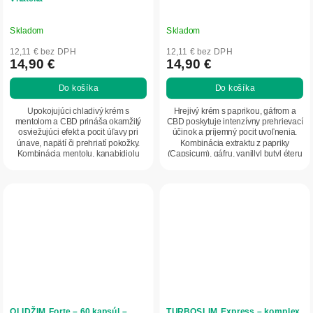
Skladom
Skladom
12,11 € bez DPH
12,11 € bez DPH
14,90 €
14,90 €
Do košíka
Do košíka
Upokojujúci chladivý krém s
Hrejivý krém s paprikou, gáfrom a
mentolom a CBD prináša okamžitý
CBD poskytuje intenzívny prehrievací
osviežujúci efekt a pocit úľavy pri
účinok a príjemný pocit uvoľnenia.
únave, napätí či prehriatí pokožky.
Kombinácia extraktu z papriky
Kombinácia mentolu, kanabidiolu
(Capsicum), gáfru, vanillyl butyl éteru
(CBD),...
a...
OLIDŽIM Forte – 60 kapsúl –
TURBOSLIM Express – komplex