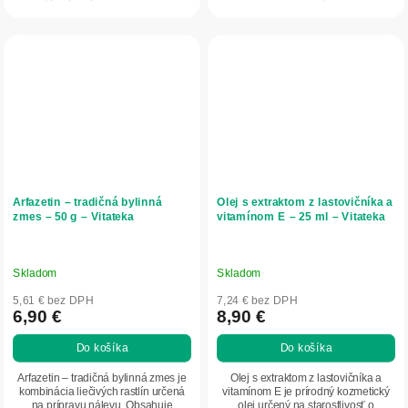
prináša...
potenie a...
Arfazetin – tradičná bylinná
Olej s extraktom z lastovičníka a
zmes – 50 g – Vitateka
vitamínom E – 25 ml – Vitateka
Skladom
Skladom
5,61 € bez DPH
7,24 € bez DPH
6,90 €
8,90 €
Do košíka
Do košíka
Arfazetin – tradičná bylinná zmes je
Olej s extraktom z lastovičníka a
kombinácia liečivých rastlín určená
vitamínom E je prírodný kozmetický
na prípravu nálevu. Obsahuje
olej určený na starostlivosť o