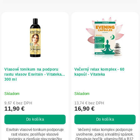
i
V
e
ý
p
p
r
i
o
s
d
p
u
r
k
o
t
d
o
Vlasové tonikum na podporu
Večerný relax komplex - 60
u
v
rastu vlasov Esvitsin - Vitateka -
kapsúl - Vitateka
300 ml
k
t
o
Skladom
Skladom
v
9,67 € bez DPH
13,74 € bez DPH
11,90 €
16,90 €
Do košíka
Do košíka
Esvitsin vlasové tonikum podporuje
Večerný relax komplex podporuje
rast vlasov, posilňuje vlasové
uvoľnenie, pokoj a kvalitný spánok.
korienky a zlepšuje stav pokožky
Obsahuje horčík, vitamíny B6 a B12,