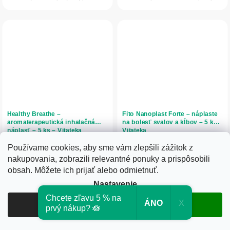
prenikanie účinných látok...
Healthy Breathe –
Fito Nanoplast Forte – náplaste
aromaterapeutická inhalačná
na bolesť svalov a kĺbov – 5 ks –
náplasť – 5 ks – Vitateka
Vitateka
Používame cookies, aby sme vám zlepšili zážitok z
Skladom
Skladom
nakupovania, zobrazili relevantné ponuky a prispôsobili
8,86 € bez DPH
13,74 € bez DPH
obsah. Môžete ich prijať alebo odmietnuť.
10,90 €
16,90 €
Nastavenie
Do košíka
Do košíka
Chcete zľavu 5 % na
ÁNO
X
Odmietnuť
Súhlasím
prvý nákup? 🪷
Healthy Breathe – aromaterapeutická
Fito Nanoplast Forte sú zdravotnícka
inhalačná náplasť je praktická
pomôcka určená na lokálnu aplikáciu
pomôcka s obsahom prírodných
v oblasti kĺbov, chrbta a svalov.