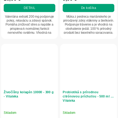
DETAIL
Do košíka
Valeriána extrakt 200 mg podporuje
Múka z pestreca mariánskeho je
pokoj, relaxáciu a zdravý spánok.
prirodzený zdroj vlákniny a bielkovín.
Pomáha znižovať stres a napätie a
Podporuje trávenie a je vhodná na
prispieva k normálnej funkcii
obohatenie jedál. 100 % prírodný
nervového systému. Vhodná na
produkt bez tepelného spracovania.
dlhodobé užívanie.
Živočíšny kolagén 10000 - 300 g
Probiotiká s prírodnou
- Vitateka
citrónovou príchuťou - 500 ml -
Vitateka
Skladom
Skladom