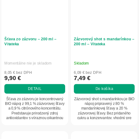
Šťava zo zázvoru – 200 ml –
Zázvorový shot s mandarínkou –
Vitateka
200 ml – Vitateka
Momentálne nie je skladom
Skladom
8,05 € bez DPH
6,09 € bez DPH
9,90 €
7,49 €
DETAIL
Do košíka
Šťava zo zázvoru je koncentrovaný
Zázvorový shot s mandarínkou je BIO
BIO nápoj z 99,1 % zázvorovej šťavy
nápoj pripravený z 80 %
a 0,9 % citrónového koncentrátu.
mandarínkovej šťavy a 20 %
Predstavuje prirodzený zdroj
zázvorovej šťavy. Bez pridaného
antioxidantov s výraznou pikantnou
cukru a konzervantov, vhodný pre
chuťou....
vegánov. Osviežujúca...