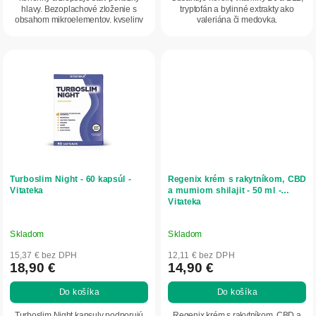
hlavy. Bezoplachové zloženie s
tryptofán a bylinné extrakty ako
obsahom mikroelementov, kyseliny
valeriána či medovka.
jantárovej a...
Turboslim Night - 60 kapsúl -
Regenix krém s rakytníkom, CBD
Vitateka
a mumiom shilajit - 50 ml -
Vitateka
Skladom
Skladom
15,37 € bez DPH
12,11 € bez DPH
18,90 €
14,90 €
Do košíka
Do košíka
Turboslim Night kapsuly podporujú
Regenix krém s rakytníkom, CBD a