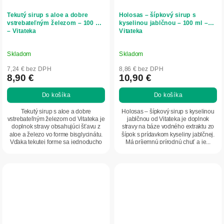
Tekutý sirup s aloe a dobre
Holosas – šípkový sirup s
vstrebateľným železom – 100 ml
kyselinou jablčnou – 100 ml –
– Vitateka
Vitateka
Skladom
Skladom
7,24 € bez DPH
8,86 € bez DPH
8,90 €
10,90 €
Do košíka
Do košíka
Tekutý sirup s aloe a dobre
Holosas – šípkový sirup s kyselinou
vstrebateľným železom od Vitateka je
jablčnou od Vitateka je doplnok
doplnok stravy obsahujúci šťavu z
stravy na báze vodného extraktu zo
aloe a železo vo forme bisglycinátu.
šípok s prídavkom kyseliny jablčnej.
Vďaka tekutej forme sa jednoducho
Má príjemnú prírodnú chuť a je...
dávkuje...