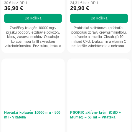
30 € bez DPH
24,31 € bez DPH
36,90 €
29,90 €
Do košíka
Do košíka
Živočíšny kolagén 10000 mg v
Probiotiká s citrónovou príchuťou
prášku podporuje zdravie pokožky,
podporujú zdravú črevnú mikroflóru,
kĺbov, vlasov a nechtov. Obsahuje
trávenie a imunitu. Obsahujú 10
kolagén typu I a III s vysokou
miliárd CFU, L-glutamín a vitamín C
vstrebateľnosťou. Bez cukru, lepku a
pre lepšie vstrebávanie a ochranu...
GMO – čistá...
Hovädzí kolagén 10000 mg - 500
PSORIX aktívny krém (CBD +
ml - Vitateka
Mumio) – 50 ml – Vitateka