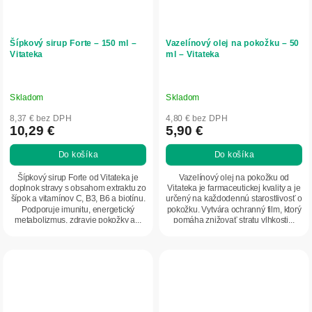
Šípkový sirup Forte – 150 ml –
Vazelínový olej na pokožku – 50
Vitateka
ml – Vitateka
Skladom
Skladom
8,37 € bez DPH
4,80 € bez DPH
10,29 €
5,90 €
Do košíka
Do košíka
Šípkový sirup Forte od Vitateka je
Vazelínový olej na pokožku od
doplnok stravy s obsahom extraktu zo
Vitateka je farmaceutickej kvality a je
šípok a vitamínov C, B3, B6 a biotínu.
určený na každodennú starostlivosť o
Podporuje imunitu, energetický
pokožku. Vytvára ochranný film, ktorý
metabolizmus, zdravie pokožky a...
pomáha znižovať stratu vlhkosti...