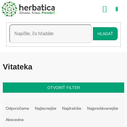
Prejsť
NÁKU
na
obsah
KOŠÍK
HĽADAŤ
Vitateka
OTVORIŤ FILTER
R
a
Odporúčame
Najlacnejšie
Najdrahšie
Najpredávanejšie
d
e
Abecedne
n