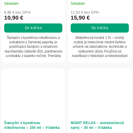
Skladom
Skladom
8,86 € bez DPH
12,93 € bez DPH
10,90 €
15,90 €
Do košíka
Do košíka
Šampón s kyselinou nikotínovou a
Metylénová modrá 1 % – vodný
extraktom z červenej papriky je
roztok je intenzívne modré farbivo
posilňujúci šampón s obsahom
určené na laboratórne, technické a
niacínamidu (vitamín B3), panthenolu
výskumné účely. Používa sa
a extraktu z papriky ročnej. Pomáha
napríklad v histológii a mikrobiológii
stimulovať...
na farbenie...
Šampón s kyselinou
NIGHT RELAX – melatonínový
nikotínovou – 150 ml – Vitateka
sprej – 30 ml – Vitateka