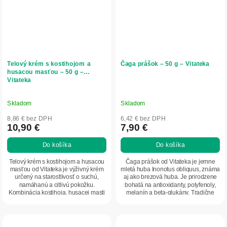
Telový krém s kostihojom a
Čaga prášok – 50 g – Vitateka
husacou masťou – 50 g –
Vitateka
Skladom
Skladom
8,86 € bez DPH
6,42 € bez DPH
10,90 €
7,90 €
Do košíka
Do košíka
Telový krém s kostihojom a husacou
Čaga prášok od Vitateka je jemne
masťou od Vitateka je výživný krém
mletá huba Inonotus obliquus, známa
určený na starostlivosť o suchú,
aj ako brezová huba. Je prirodzene
namáhanú a citlivú pokožku.
bohatá na antioxidanty, polyfenoly,
Kombinácia kostihoja, husacej masti
melanín a beta-glukány. Tradične
a lanolínu...
sa...