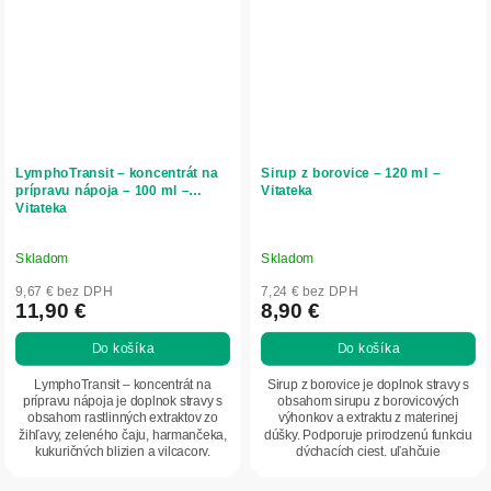
LymphoTransit – koncentrát na
Sirup z borovice – 120 ml –
prípravu nápoja – 100 ml –
Vitateka
Vitateka
Skladom
Skladom
9,67 € bez DPH
7,24 € bez DPH
11,90 €
8,90 €
Do košíka
Do košíka
LymphoTransit – koncentrát na
Sirup z borovice je doplnok stravy s
prípravu nápoja je doplnok stravy s
obsahom sirupu z borovicových
obsahom rastlinných extraktov zo
výhonkov a extraktu z materinej
žihľavy, zeleného čaju, harmančeka,
dúšky. Podporuje prirodzenú funkciu
kukuričných blizien a vilcacory.
dýchacích ciest, uľahčuje
Podporuje...
vykašliavanie a...