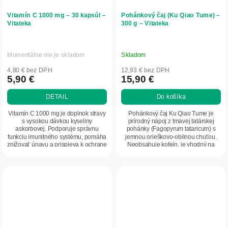
Vitamín C 1000 mg – 30 kapsúl –
Pohánkový čaj (Ku Qiao Tume) –
Vitateka
300 g – Vitateka
Momentálne nie je skladom
Skladom
4,80 € bez DPH
12,93 € bez DPH
5,90 €
15,90 €
DETAIL
Do košíka
Vitamín C 1000 mg je doplnok stravy
Pohánkový čaj Ku Qiao Tume je
s vysokou dávkou kyseliny
prírodný nápoj z tmavej tatárskej
askorbovej. Podporuje správnu
pohánky (Fagopyrum tataricum) s
funkciu imunitného systému, pomáha
jemnou orieškovo-obilnou chuťou.
znižovať únavu a prispieva k ochrane
Neobsahuje kofeín, je vhodný na
buniek pred...
každodenné pitie...