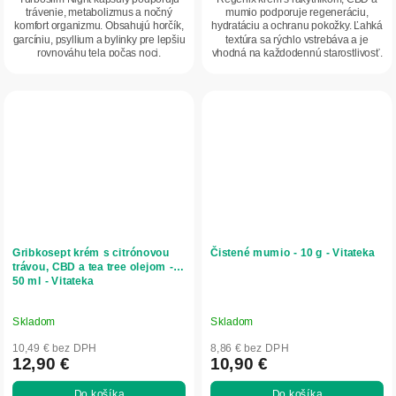
trávenie, metabolizmus a nočný
mumio podporuje regeneráciu,
komfort organizmu. Obsahujú horčík,
hydratáciu a ochranu pokožky. Ľahká
garcíniu, psyllium a bylinky pre lepšiu
textúra sa rýchlo vstrebáva a je
rovnováhu tela počas noci.
vhodná na každodennú starostlivosť.
Gribkosept krém s citrónovou
Čistené mumio - 10 g - Vitateka
trávou, CBD a tea tree olejom -
50 ml - Vitateka
Skladom
Skladom
10,49 € bez DPH
8,86 € bez DPH
12,90 €
10,90 €
Do košíka
Do košíka