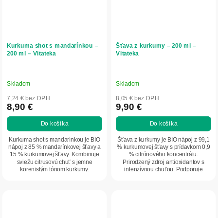
Kurkuma shot s mandarínkou –
Šťava z kurkumy – 200 ml –
200 ml – Vitateka
Vitateka
Skladom
Skladom
7,24 € bez DPH
8,05 € bez DPH
8,90 €
9,90 €
Do košíka
Do košíka
Kurkuma shot s mandarínkou je BIO
Šťava z kurkumy je BIO nápoj z 99,1
nápoj z 85 % mandarínkovej šťavy a
% kurkumovej šťavy s prídavkom 0,9
15 % kurkumovej šťavy. Kombinuje
% citrónového koncentrátu.
sviežu citrusovú chuť s jemne
Prirodzený zdroj antioxidantov s
korenistým tónom kurkumy.
intenzívnou chuťou. Podporuje
Prirodzený zdroj...
vitalitu a...