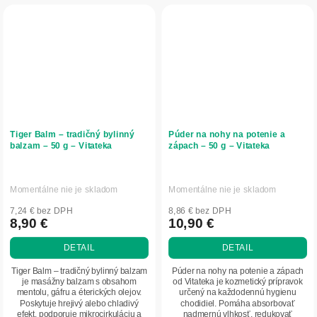
Tiger Balm – tradičný bylinný
Púder na nohy na potenie a
balzam – 50 g – Vitateka
zápach – 50 g – Vitateka
Momentálne nie je skladom
Momentálne nie je skladom
7,24 € bez DPH
8,86 € bez DPH
8,90 €
10,90 €
DETAIL
DETAIL
Tiger Balm – tradičný bylinný balzam
Púder na nohy na potenie a zápach
je masážny balzam s obsahom
od Vitateka je kozmetický prípravok
mentolu, gáfru a éterických olejov.
určený na každodennú hygienu
Poskytuje hrejivý alebo chladivý
chodidiel. Pomáha absorbovať
efekt, podporuje mikrocirkuláciu a
nadmernú vlhkosť, redukovať