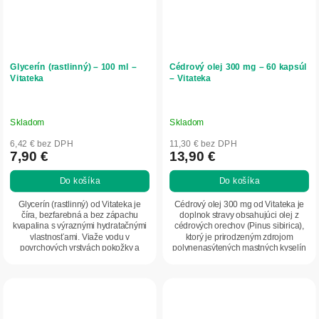
Glycerín (rastlinný) – 100 ml –
Cédrový olej 300 mg – 60 kapsúl
Vitateka
– Vitateka
Skladom
Skladom
6,42 € bez DPH
11,30 € bez DPH
7,90 €
13,90 €
Do košíka
Do košíka
Glycerín (rastlinný) od Vitateka je
Cédrový olej 300 mg od Vitateka je
číra, bezfarebná a bez zápachu
doplnok stravy obsahujúci olej z
kvapalina s výraznými hydratačnými
cédrových orechov (Pinus sibirica),
vlastnosťami. Viaže vodu v
ktorý je prirodzeným zdrojom
povrchových vrstvách pokožky a
polynenasýtených mastných kyselín
pomáha udržiavať...
a vitamínu...