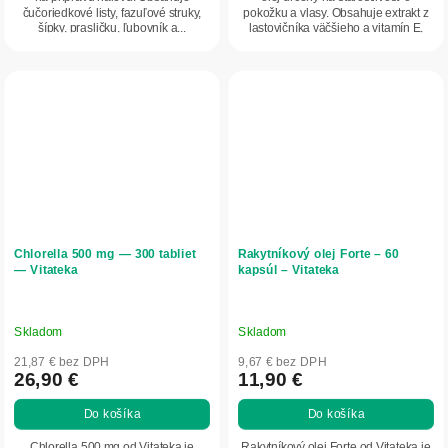
čučoriedkové listy, fazuľové struky,
pokožku a vlasy. Obsahuje extrakt z
šípky, prasličku, ľubovník a...
lastovičníka väčšieho a vitamín E,
ktoré...
Chlorella 500 mg — 300 tabliet
Rakytníkový olej Forte – 60
— Vitateka
kapsúl – Vitateka
Skladom
Skladom
21,87 € bez DPH
9,67 € bez DPH
26,90 €
11,90 €
Do košíka
Do košíka
Chlorella 500 mg od Vitateka je
Rakytníkový olej Forte od Vitateka je