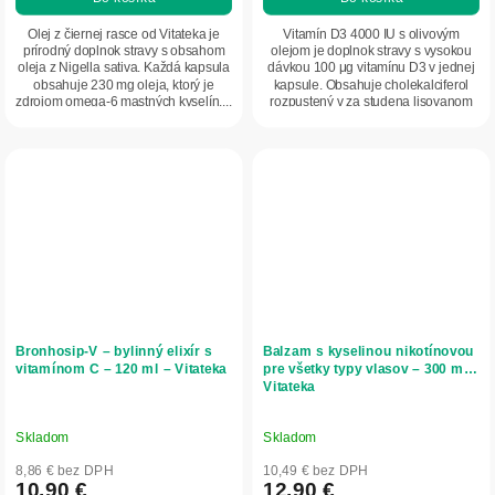
Olej z čiernej rasce od Vitateka je
Vitamín D3 4000 IU s olivovým
prírodný doplnok stravy s obsahom
olejom je doplnok stravy s vysokou
oleja z Nigella sativa. Každá kapsula
dávkou 100 μg vitamínu D3 v jednej
obsahuje 230 mg oleja, ktorý je
kapsule. Obsahuje cholekalciferol
zdrojom omega-6 mastných kyselín....
rozpustený v za studena lisovanom
olivovom...
Bronhosip-V – bylinný elixír s
Balzam s kyselinou nikotínovou
vitamínom C – 120 ml – Vitateka
pre všetky typy vlasov – 300 ml –
Vitateka
Skladom
Skladom
8,86 € bez DPH
10,49 € bez DPH
10,90 €
12,90 €