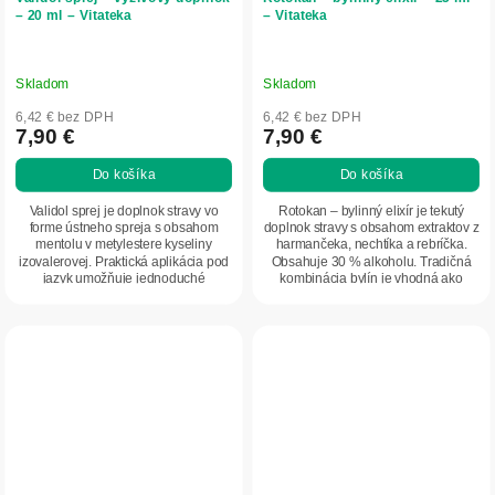
– 20 ml – Vitateka
– Vitateka
Skladom
Skladom
6,42 € bez DPH
6,42 € bez DPH
7,90 €
7,90 €
Do košíka
Do košíka
Validol sprej je doplnok stravy vo
Rotokan – bylinný elixír je tekutý
forme ústneho spreja s obsahom
doplnok stravy s obsahom extraktov z
mentolu v metylestere kyseliny
harmančeka, nechtíka a rebríčka.
izovalerovej. Praktická aplikácia pod
Obsahuje 30 % alkoholu. Tradičná
jazyk umožňuje jednoduché
kombinácia bylín je vhodná ako
dávkovanie....
súčasť...