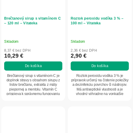
Brečtanový sirup s vitamínom C
Roztok peroxidu vodíka 3 % –
– 120 ml – Vitateka
100 ml – Vitateka
Skladom
Skladom
8,37 € bez DPH
2,36 € bez DPH
10,29 €
2,90 €
Do košíka
Do košíka
Brečtanový sirup s vitamínom C je
Roztok peroxidu vodíka 3 % je
doplnok stravy s obsahom sirupu z
prípravok určený na čistenie pokožky
listov brečtanu, extraktu z mäty
a dezinfekciu povrchov či nástrojov.
piepornej a mentolu. Vitamín C
Má antiseptické vlastnosti a je
prispieva k správnemu fungovaniu
vhodný výhradne na vonkajšie
imunitného...
použitie....