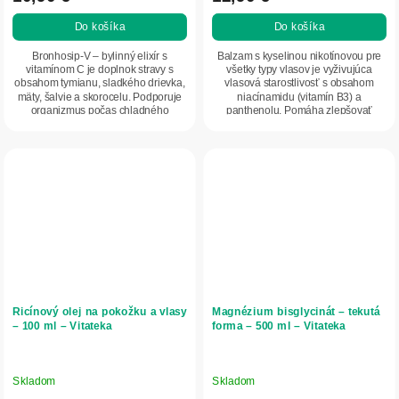
Do košíka
Do košíka
Bronhosip-V – bylinný elixír s
Balzam s kyselinou nikotínovou pre
vitamínom C je doplnok stravy s
všetky typy vlasov je vyživujúca
obsahom tymianu, sladkého drievka,
vlasová starostlivosť s obsahom
mäty, šalvie a skorocelu. Podporuje
niacínamidu (vitamín B3) a
organizmus počas chladného
panthenolu. Pomáha zlepšovať
obdobia a pri...
mikrocirkuláciu...
Ricínový olej na pokožku a vlasy
Magnézium bisglycinát – tekutá
– 100 ml – Vitateka
forma – 500 ml – Vitateka
Skladom
Skladom