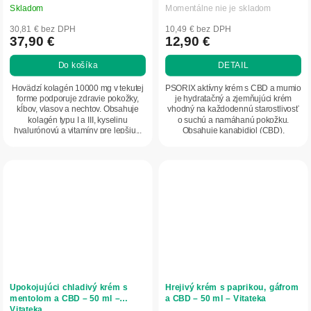
Skladom
Momentálne nie je skladom
30,81 € bez DPH
10,49 € bez DPH
37,90 €
12,90 €
Do košíka
DETAIL
Hovädzí kolagén 10000 mg v tekutej
PSORIX aktívny krém s CBD a mumio
forme podporuje zdravie pokožky,
je hydratačný a zjemňujúci krém
kĺbov, vlasov a nechtov. Obsahuje
vhodný na každodennú starostlivosť
kolagén typu I a III, kyselinu
o suchú a namáhanú pokožku.
hyalurónovú a vitamíny pre lepšiu...
Obsahuje kanabidiol (CBD),
peloidový extrakt,...
Upokojujúci chladivý krém s
Hrejivý krém s paprikou, gáfrom
mentolom a CBD – 50 ml –
a CBD – 50 ml – Vitateka
Vitateka