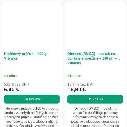
Horčicový prášok – 400 g –
Dimexid (DMSO) – roztok na
Vitateka
vonkajšie použitie – 100 ml –
Vitateka
Skladom
Skladom
5,61 € bez DPH
15,37 € bez DPH
6,90 €
18,90 €
Do košíka
Do košíka
Horčicový prášok je 100 % prírodný
Dimexid (DMSO) – roztok na
produkt z mletých horčičných semien.
vonkajšie použitie je pomocný
Vhodný na prípravu domácej horčice,
prípravok určený na riedenie a
dochucovanie jedál alebo tradičné
použitie v obkladoch, maskách a
obklady. Obsahuje vysoký podiel...
ďalších procedúrach. Podporuje