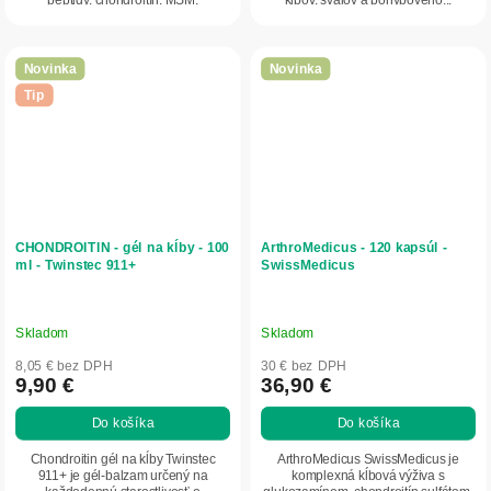
peptidy, chondroitín, MSM,
kĺbov, svalov a pohybového...
eukalyptový...
Novinka
Novinka
Tip
CHONDROITIN - gél na kĺby - 100
ArthroMedicus - 120 kapsúl -
ml - Twinstec 911+
SwissMedicus
Skladom
Skladom
8,05 € bez DPH
30 € bez DPH
9,90 €
36,90 €
Do košíka
Do košíka
Chondroitin gél na kĺby Twinstec
ArthroMedicus SwissMedicus je
911+ je gél-balzam určený na
komplexná kĺbová výživa s