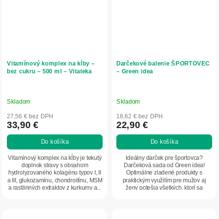
Vitamínový komplex na kĺby –
Darčekové balenie ŠPORTOVEC
bez cukru – 500 ml – Vitateka
– Green idea
Skladom
Skladom
27,56 € bez DPH
18,62 € bez DPH
33,90 €
22,90 €
Do košíka
Do košíka
Vitamínový komplex na kĺby je tekutý
Ideálny darček pre športovca?
doplnok stravy s obsahom
Darčeková sada od Green idea!
hydrolyzovaného kolagénu typov I, II
Optimálne zladené produkty s
a III, glukozamínu, chondroitínu, MSM
praktickým využitím pre mužov aj
a rastlinných extraktov z kurkumy a...
ženy potešia všetkých, ktorí sa
neboja posúvať svoje...