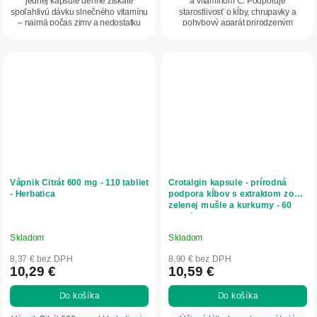
jednej kapsule denne získate
a vitamínom C. Podporuje
spoľahlivú dávku slnečného vitamínu
starostlivosť o kĺby, chrupavky a
– najmä počas zimy a nedostatku
pohybový aparát prirodzeným
slnka.
spôsobom. Vyrobené na...
Vápnik Citrát 600 mg - 110 tabliet
Crotalgin kapsule - prírodná
- Herbatica
podpora kĺbov s extraktom zo
zelenej mušle a kurkumy - 60
kapsúl - InVitro
Skladom
Skladom
8,37 € bez DPH
8,90 € bez DPH
10,29 €
10,59 €
Do košíka
Do košíka