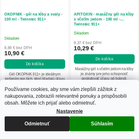
OKOPNIK - gél na kĺby a svaly -
APITOXIN - masážny gél na kĺby
100 ml - Twinstec 911+
s včelím jedom - 100 ml -
Twinstec 911+
Skladom
Priemerné
Skladom
hodnotenie
8,37 € bez DPH
produktu
10,29 €
8,86 € bez DPH
10,90 €
je
Do košíka
5,0
Do košíka
z
Masážny gél s včelím jedom na kĺby
5
je známy pre jeho schopnosť
Gél OKOPNIK 911+ je ideálnym
poskytovať úľavu od bolesti,
riešením pre tých, ktorí hľadajú úľavu
hviezdičiek.
stimuláciu obnovy chrupaviek a
od bolesti, regeneráciu po záťaži a
obnove pohyblivosti kĺbov.
podporu prirodzenej pohyblivosti.
Používame cookies, aby sme vám zlepšili zážitok z
Spojenie bylinnej tradície a
nakupovania, zobrazili relevantné ponuky a prispôsobili
modernej...
obsah. Môžete ich prijať alebo odmietnuť.
Nastavenie
Odmietnuť
Súhlasím