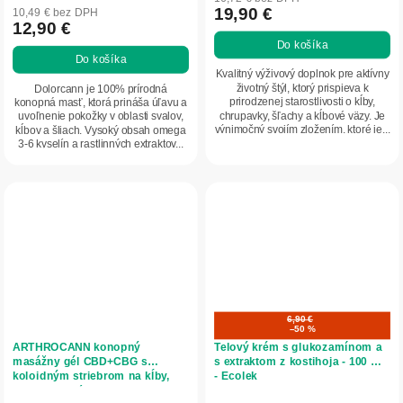
produktu
19,90 €
10,49 € bez DPH
12,90 €
je
Do košíka
5,0
Do košíka
z
Kvalitný výživový doplnok pre aktívny
5
životný štýl, ktorý prispieva k
Dolorcann je 100% prírodná
prirodzenej starostlivosti o kĺby,
konopná masť, ktorá prináša úľavu a
hviezdičiek.
chrupavky, šľachy a kĺbové väzy. Je
uvoľnenie pokožky v oblasti svalov,
výnimočný svojím zložením, ktoré je...
kĺbov a šliach. Vysoký obsah omega
3-6 kyselín a rastlinných extraktov...
6,90 €
–50 %
ARTHROCANN konopný
Telový krém s glukozamínom a
masážny gél CBD+CBG s
s extraktom z kostihoja - 100 ml
koloidným striebrom na kĺby,
- Ecolek
svaly a chrbát - 75 ml - Annabis