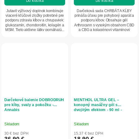
Do košíka
Do košíka
Jutavit výživový doplnok kombinuje
Darčeková sada CHRBÁT A KĹBY
viaceré kľúčové zložky potrebné pre
prináša úľavu pre pohybový aparát a
podporu zdravia kĺbov a chrupaviek:
podporu kĺbov. Obsahuje gél
glukozamín, chondoroitín, kolagén a
Arthrocann s vysokým obsahom CBD
MSM. Tieto aktívne látky pomáhajú...
a CBG a kolagénový vitamínový
komplex. Ideálny...
Darčekové balenie DOBRODRUH
MENTHOL ULTRA GEL –
pre kĺby, svaly a pokožku -
konopný masážny gél s
Annabis
dvojitým efektom - 90 ml -
Annabis
Skladom
Skladom
30 € bez DPH
15,37 € bez DPH
36,90 €
18,90 €