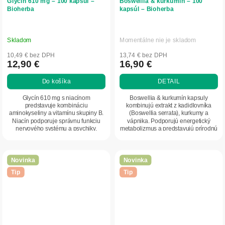
Glycín 610 mg – 100 kapsúl –
Boswellia & kurkumín – 100
Bioherba
kapsúl – Bioherba
Skladom
Momentálne nie je skladom
10,49 € bez DPH
13,74 € bez DPH
12,90 €
16,90 €
Do košíka
DETAIL
Glycín 610 mg s niacínom
Boswellia & kurkumín kapsuly
predstavuje kombináciu
kombinujú extrakt z kadidlovníka
aminokyseliny a vitamínu skupiny B.
(Boswellia serrata), kurkumy a
Niacín podporuje správnu funkciu
vápnika. Podporujú energetický
nervového systému a psychiky.
metabolizmus a predstavujú prírodnú
Praktická kapsulová forma...
kombináciu...
Novinka
Novinka
Tip
Tip