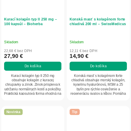
Kurací kolagén typ II 250 mg –
Konská masť s kolagénom forte
100 kapsúl – Bioherba
chladivá 200 ml – SwissMedicus
Skladom
Skladom
22,68 € bez DPH
12,11 € bez DPH
27,90 €
14,90 €
Do košíka
Do košíka
Kurací kolagén typ II 250 mg
Konská masť s kolagénom forte
obsahuje kolagén z kuracej
chladivá obsahuje morský kolagén,
chrupavky a zinok. Zinok prispieva k
kyselinu hyalurónovú, MSM a 25
udržaniu normálnych kostí a pokožky.
bylín pre rýchle osvieženie a
Praktická kapsulová forma vhodná na
regeneráciu svalov a kĺbov. Pomáha
každodenné...
zmierniť únavu,...
Novinka
Tip