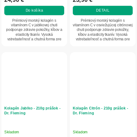
Do košíka
DETAIL
Prémiový morský kolagén s
Prémiový morský kolagén s
vitamínom C v jablkovej chuti
vitamínom C v osviežujúcej citrónovej
podporuje zdravie pokožky, kĺbov a
chuti podporuje zdravie pokožky,
elasticity tkanív. Vysoká
kĺbov a elasticity tkanív. Vysoká
vstrebateľnosť a chutná forma pre
vstrebateľnosť a chutná forma pre
každodennú starostlivosť o...
každodennú...
Kolagén Jablko - 210g prášok -
Kolagén Citrón - 210g prášok -
Dr. Fleming
Dr. Fleming
Skladom
Skladom