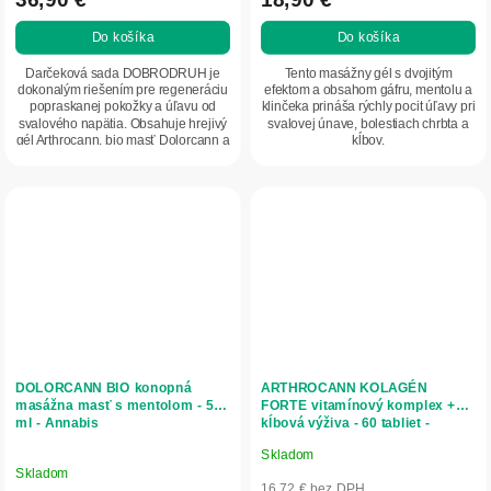
Do košíka
Do košíka
Darčeková sada DOBRODRUH je
Tento masážny gél s dvojitým
dokonalým riešením pre regeneráciu
efektom a obsahom gáfru, mentolu a
popraskanej pokožky a úľavu od
klinčeka prináša rýchly pocit úľavy pri
svalového napätia. Obsahuje hrejivý
svalovej únave, bolestiach chrbta a
gél Arthrocann, bio masť Dolorcann a
kĺbov.
Balcann...
DOLORCANN BIO konopná
ARTHROCANN KOLAGÉN
masážna masť s mentolom - 50
FORTE vitamínový komplex +
ml - Annabis
kĺbová výživa - 60 tabliet -
Annabis
Skladom
Priemerné
Skladom
hodnotenie
16,72 € bez DPH