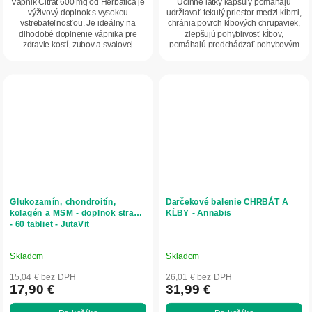
Vápnik Citrát 600 mg od Herbatica je
Účinné látky kapsuly pomáhajú
výživový doplnok s vysokou
udržiavať tekutý priestor medzi kĺbmi,
vstrebateľnosťou. Je ideálny na
chránia povrch kĺbových chrupaviek,
dlhodobé doplnenie vápnika pre
zlepšujú pohyblivosť kĺbov,
zdravie kostí, zubov a svalovej
pomáhajú predchádzať pohybovým
činnosti. Balenie...
zmenám a...
Glukozamín, chondroitín,
Darčekové balenie CHRBÁT A
kolagén a MSM - doplnok stravy
KĹBY - Annabis
- 60 tabliet - JutaVit
Skladom
Skladom
15,04 € bez DPH
26,01 € bez DPH
17,90 €
31,99 €