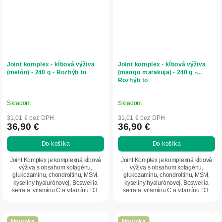
Joint komplex - kĺbová výživa
Joint komplex - kĺbová výživa
(melón) - 240 g - Rozhýb to
(mango marakuja) - 240 g -
Rozhýb to
Skladom
Skladom
31,01 € bez DPH
31,01 € bez DPH
36,90 €
36,90 €
Do košíka
Do košíka
Joint Komplex je komplexná kĺbová
Joint Komplex je komplexná kĺbová
výživa s obsahom kolagénu,
výživa s obsahom kolagénu,
glukozamínu, chondroitínu, MSM,
glukozamínu, chondroitínu, MSM,
kyseliny hyalurónovej, Boswellia
kyseliny hyalurónovej, Boswellia
serrata, vitamínu C a vitamínu D3.
serrata, vitamínu C a vitamínu D3.
Podporuje...
Podporuje...
Novinka
Novinka