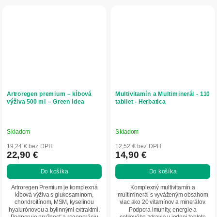
Artroregen premium – kĺbová
Multivitamín a Multiminerál - 110
výživa 500 ml – Green idea
tabliet - Herbatica
Skladom
Skladom
19,24 € bez DPH
12,52 € bez DPH
22,90 €
14,90 €
Do košíka
Do košíka
Artroregen Premium je komplexná
Komplexný multivitamín a
kĺbová výživa s glukosamínom,
multiminerál s vyváženým obsahom
chondroitínom, MSM, kyselinou
viac ako 20 vitamínov a minerálov.
hyalurónovou a bylinnými extraktmi.
Podpora imunity, energie a