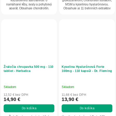
každodennú starostlivosť o
glukozamínom, chondroitín sulfátom,
namáhané kĺby, svaly a pohybový
MSM a kyselinou hyalurónovou.
aparát. Obsahuje chondroitín,
Obsahuje aj 11 bylinných extraktov
glukozamín, vitamíny B1 a...
vrátane prasličky,...
Žraločia chrupavka 500 mg - 110
Kyselina Hyalurónová Forte
tabliet - Herbatica
100mg - 110 kapsúl - Dr. Fleming
Skladom
Skladom
12,52 € bez DPH
11,68 € bez DPH
14,90 €
13,90 €
Do košíka
Do košíka