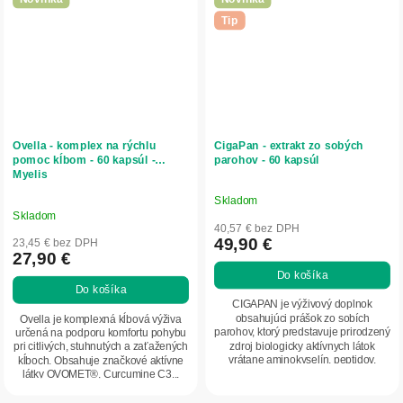
Tip
Ovella - komplex na rýchlu
CigaPan - extrakt zo sobých
pomoc kĺbom - 60 kapsúl -
parohov - 60 kapsúl
Myelis
Skladom
Priemerné
Skladom
hodnotenie
40,57 € bez DPH
produktu
49,90 €
23,45 € bez DPH
27,90 €
je
Do košíka
5,0
Do košíka
z
CIGAPAN je výživový doplnok
5
obsahujúci prášok zo sobích
Ovella je komplexná kĺbová výživa
parohov, ktorý predstavuje prirodzený
určená na podporu komfortu pohybu
hviezdičiek.
zdroj biologicky aktívnych látok
pri citlivých, stuhnutých a zaťažených
vrátane aminokyselín, peptidov,
kĺboch. Obsahuje značkové aktívne
vitamínov a...
látky OVOMET®, Curcumine C3...