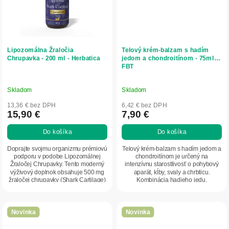
Lipozomálna Žraločia
Telový krém-balzam s hadím
Chrupavka - 200 ml - Herbatica
jedom a chondroitínom - 75ml -
FBT
Skladom
Skladom
13,36 € bez DPH
6,42 € bez DPH
15,90 €
7,90 €
Do košíka
Do košíka
Doprajte svojmu organizmu prémiovú
Telový krém-balzam s hadím jedom a
podporu v podobe Lipozomálnej
chondroitínom je určený na
Žraločej Chrupavky. Tento moderný
intenzívnu starostlivosť o pohybový
výživový doplnok obsahuje 500 mg
aparát, kĺby, svaly a chrbticu.
žraločej chrupavky (Shark Cartilage)
Kombinácia hadieho jedu,
v...
chondroitínu a...
Novinka
Novinka