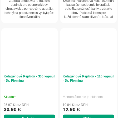
Žraločia chrupavka je tradičný
Kyselina hyalurónová Forte 100 mg v
doplnok pre podporu kĺbov,
kapsulách podporuje hydratáciu
chrupaviek a pohybového aparátu,
pokožky, pružnosť tkanív a zdravie
bohatý na prirodzene sa vyskytujúce
kĺbov. Praktická forma pre
bioaktívne látky.
každodennú starostlivosť o krásu aj
pohybový...
Kolagénové Peptidy - 300 kapsúl
Kolagénové Peptidy - 110 kapsúl
- Dr. Fleming
- Dr. Fleming
Skladom
Momentálne nie je skladom
25,97 € bez DPH
10,84 € bez DPH
30,90 €
12,90 €