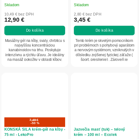
Skladom
Skladom
10,49 € bez DPH
2,80 € bez DPH
12,90 €
3,45 €
Do košíka
Do košíka
Masážny gél na kĺby, svaly, chrbticu s
Tento krém je skvelým pomocníkom
najvyššou koncentráciou
pri problémoch s pohybový aparátom
kanabinoidov na trhu. Poskytuje
a nervovým systémom, vzniknutých v
intenzívnu a rýchlu úľavu. Je ideálny
dôsledku zvýšenej fyzickej záťaže (
na masáž pokožky v oblasti kĺbov,
šport, presilenie) . Zároveň je
svalov,...
vhodné...
7,49 €
–50 %
KONSKÁ SILA krém-gél na kĺby -
Jazvečia masť (tuk) – telový
75 ml - LekoPro
krém – 100 ml – Ecolek