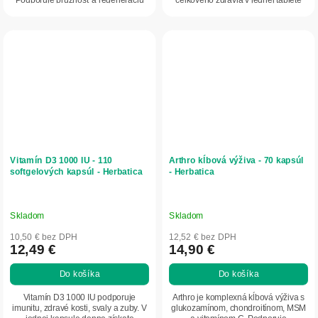
Podporuje pružnosť a regeneráciu
celkového zdravia v jednej tablete
chrupaviek,...
denne.
Vitamín D3 1000 IU - 110
Arthro kĺbová výživa - 70 kapsúl
softgelových kapsúl - Herbatica
- Herbatica
Skladom
Skladom
10,50 € bez DPH
12,52 € bez DPH
12,49 €
14,90 €
Do košíka
Do košíka
Vitamín D3 1000 IU podporuje
Arthro je komplexná kĺbová výživa s
imunitu, zdravé kosti, svaly a zuby. V
glukozamínom, chondroitínom, MSM