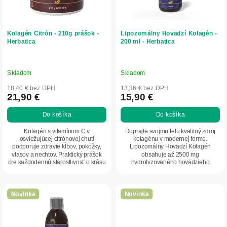
o
r
v
o
d
Kolagén Citrón - 210g prášok -
Lipozomálny Hovädzí Kolagén -
u
Herbatica
200 ml - Herbatica
k
t
o
Skladom
Skladom
v
18,40 € bez DPH
13,36 € bez DPH
21,90 €
15,90 €
Do košíka
Do košíka
Kolagén s vitamínom C v
Doprajte svojmu telu kvalitný zdroj
osviežujúcej citrónovej chuti
kolagénu v modernej forme.
podporuje zdravie kĺbov, pokožky,
Lipozomálny Hovädzí Kolagén
vlasov a nechtov. Praktický prášok
obsahuje až 2500 mg
pre každodennú starostlivosť o krásu
hydrolyzovaného hovädzieho
aj pohybový aparát.
kolagénu v dennej dávke a využíva...
Novinka
Novinka