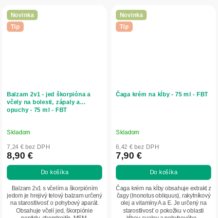
Novinka
Novinka
Tip
Tip
Balzam 2v1 - jed škorpióna a
Čaga krém na kĺby - 75 ml - FBT
včely na bolesti, zápaly a
opuchy - 75 ml - FBT
Skladom
Skladom
7,24 € bez DPH
6,42 € bez DPH
8,90 €
7,90 €
Do košíka
Do košíka
Balzam 2v1 s včelím a škorpióním
Čaga krém na kĺby obsahuje extrakt z
jedom je hrejivý telový balzam určený
čagy (Inonotus obliquus), rakytníkový
na starostlivosť o pohybový aparát.
olej a vitamíny A a E. Je určený na
Obsahuje včelí jed, škorpiónie
starostlivosť o pokožku v oblasti