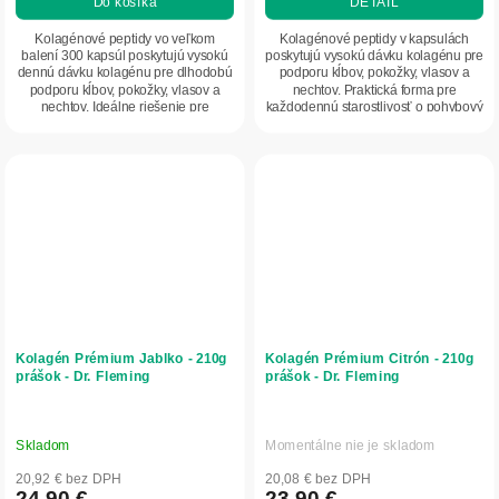
Do košíka
DETAIL
Kolagénové peptidy vo veľkom
Kolagénové peptidy v kapsulách
balení 300 kapsúl poskytujú vysokú
poskytujú vysokú dávku kolagénu pre
dennú dávku kolagénu pre dlhodobú
podporu kĺbov, pokožky, vlasov a
podporu kĺbov, pokožky, vlasov a
nechtov. Praktická forma pre
nechtov. Ideálne riešenie pre
každodennú starostlivosť o pohybový
pravidelnú...
aparát aj...
Kolagén Prémium Jablko - 210g
Kolagén Prémium Citrón - 210g
prášok - Dr. Fleming
prášok - Dr. Fleming
Skladom
Momentálne nie je skladom
20,92 € bez DPH
20,08 € bez DPH
24,90 €
23,90 €