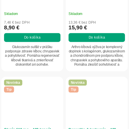
Skladom
Skladom
7,48 € bez DPH
13,36 € bez DPH
8,90 €
15,90 €
Do košíka
Do košíka
Glukozamín sulfát v prášku
Arthro kĺbová výživa je komplexný
podporuje zdravie kĺbov, chrupaviek
doplnok s kolagénom, glukozamínom
a pohyblivosť. Pomáha regenerovať
a chondroitínom pre podporu kĺbov,
kĺbové tkanivá a zmierňovať
chrupaviek a pohybového aparátu.
diskomfort pri pohybe.
Pomáha zlepšiť pohyblivosť a
regeneráciu.
Novinka
Novinka
Tip
Tip