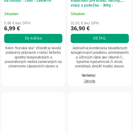
na reumu - 75ml - LekoPro
vitamínmi pre krásu, nechty,
vlasy a pokožku - 300g -
Herbatica
Skladom
Skladom
Priemerné
Priemerné
hodnotenie
hodnotenie
5,68 € bez DPH
31,01 € bez DPH
produktu
produktu
6,99 €
36,90 €
je
je
Do košíka
DETAIL
5,0
5,0
z
z
Krém “Konská sila” Včelofit je skvelý
Jedinečná kombinácia bioaktívnych
5
5
podporný prípravok v rámci širšieho
kolagénových peptidov, aminokyselín
spektra terapeutických a
a účinných látok ako vitamín C,
hviezdičiek.
hviezdičiek.
preventívnych metód zameraných na
kyselina hyalurónová či zinok,
zmiernenie zápalových stavov a
pomáhajú zlepšiť kvalitu vlasov,
bolesti v...
nechtov a...
Jahoda