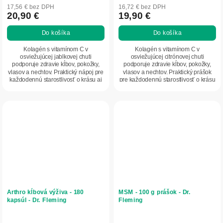
17,56 € bez DPH
16,72 € bez DPH
20,90 €
19,90 €
Do košíka
Do košíka
Kolagén s vitamínom C v
Kolagén s vitamínom C v
osviežujúcej jablkovej chuti
osviežujúcej citrónovej chuti
podporuje zdravie kĺbov, pokožky,
podporuje zdravie kĺbov, pokožky,
vlasov a nechtov. Praktický nápoj pre
vlasov a nechtov. Praktický prášok
každodennú starostlivosť o krásu aj
pre každodennú starostlivosť o krásu
pohybový aparát.
aj pohybový aparát.
Arthro kĺbová výživa - 180
MSM - 100 g prášok - Dr.
kapsúl - Dr. Fleming
Fleming