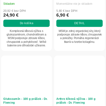
Skladom
Momentálne nie je skladom
20,92 € bez DPH
5,80 € bez DPH
24,90 €
6,90 €
Do košíka
DETAIL
Komplexná kĺbová výživa s
MSM je zdroj organickej síry, ktorý
glukozamínom, chondroitínom a
podporuje zdravie kĺbov, chrupaviek
MSM podporuje zdravie kĺbov,
a pokožky. Pomáha regenerácii
chrupaviek a pohyblivosť. Veľké
tkanív a tvorbe kolagénu.
balenie pre dlhodobé užívanie.
Glukozamín - 100 g prášok - Dr.
Arthro kĺbová výživa - 100 g
Fleming
prášok - Dr. Fleming