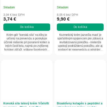
Skladom
Skladom
Priemerné
Priemerné
hodnotenie
hodnotenie
3,04 € bez DPH
8,05 € bez DPH
produktu
produktu
3,74 €
9,90 €
je
je
Do košíka
Do košíka
5,0
5,0
z
z
Krém-gél “konská sila” na kĺby je
Kozmetický krém jazvečia masť je
5
5
určený na prevenciu a poskytuje
spoľahlivým spojencom pre zdravú a
účinné riešenie pri poranení kolien a
revitalizovanú pokožku - nielenže
hviezdičiek.
hviezdičiek.
iných častí tela, najmä po zvýšenej
upokojí podráždenú pokožku, ale aj
fyzickej záťaži, vrátane športových...
podporí jej regeneráciu a odstráni...
Konská sila telový krém Včelofit
Bioaktívny kolagén s peptidmi a