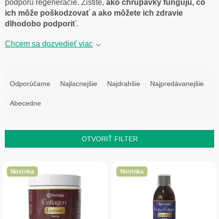
podporu regenerácie. Zistite,
ako chrupavky fungujú, čo
ich môže poškodzovať a ako môžete ich zdravie
dlhodobo podporiť
.
Chcem sa dozvedieť viac
R
a
Odporúčame
Najlacnejšie
Najdrahšie
Najpredávanejšie
d
e
Abecedne
n
i
e
OTVORIŤ FILTER
p
r
V
o
ý
Novinka
Novinka
d
p
u
i
k
s
t
p