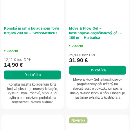
Konská masť s kolagénom forte
Move & Flow Gel –
hrejivá 200 ml – SwissMedicus
kostihojovo‑pagaštanový gél –
100 ml - Herbatica
Skladom
Priemerné
Skladom
hodnotenie
25,93 € bez DPH
produktu
31,90 €
12,11 € bez DPH
14,90 €
je
Do košíka
5,0
Do košíka
z
Move & Flow Gel je kostihojovo-
5
pagaštanový gél určený na
Konská masť s kolagénom forte
starostlivosť o pokožku pri pocite
hrejivá obsahuje morský kolagén,
hviezdičiek.
únavy svalov, kĺbov a nôh. Obsahuje
kyselinu hyalurónovú, MSM a 25
rastlinné extrakty z kostihoja a
bylín pre intenzívne prehriatie a
pagaštanu...
regeneráciu svalov a kĺbov.
Podporuje...
Novinka