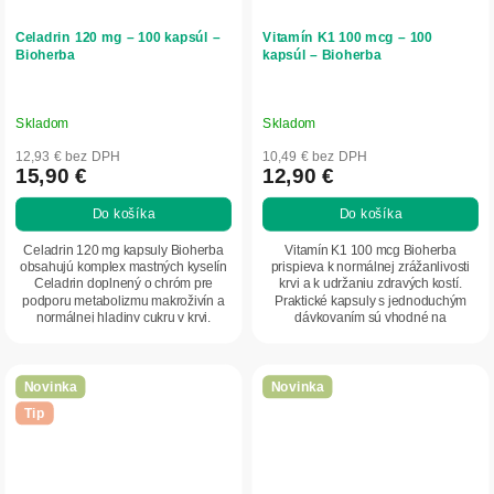
Celadrin 120 mg – 100 kapsúl –
Vitamín K1 100 mcg – 100
Bioherba
kapsúl – Bioherba
Skladom
Skladom
12,93 € bez DPH
10,49 € bez DPH
15,90 €
12,90 €
Do košíka
Do košíka
Celadrin 120 mg kapsuly Bioherba
Vitamín K1 100 mcg Bioherba
obsahujú komplex mastných kyselín
prispieva k normálnej zrážanlivosti
Celadrin doplnený o chróm pre
krvi a k udržaniu zdravých kostí.
podporu metabolizmu makroživín a
Praktické kapsuly s jednoduchým
normálnej hladiny cukru v krvi.
dávkovaním sú vhodné na
Praktická forma...
každodenné doplnenie...
Novinka
Novinka
Tip