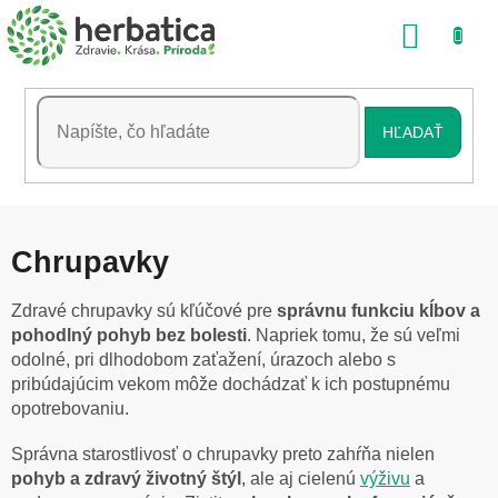
Prejsť
NÁKU
na
obsah
KOŠÍK
HĽADAŤ
Chrupavky
Zdravé chrupavky sú kľúčové pre
správnu funkciu kĺbov
a
pohodlný pohyb bez bolesti
. Napriek tomu, že sú veľmi
odolné, pri dlhodobom zaťažení, úrazoch alebo s
pribúdajúcim vekom môže dochádzať k ich postupnému
opotrebovaniu.
Správna starostlivosť o chrupavky preto zahŕňa nielen
pohyb a zdravý životný štýl
, ale aj cielenú
výživu
a