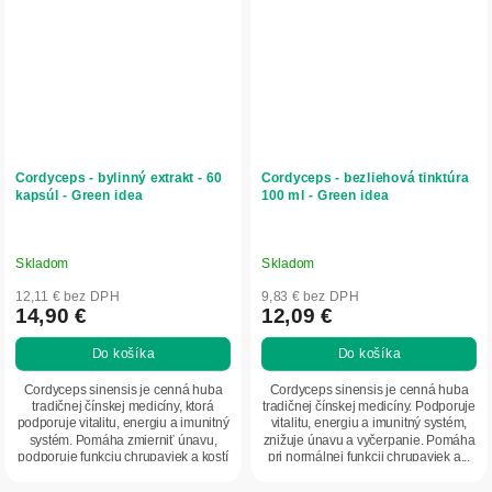
Cordyceps - bylinný extrakt - 60
Cordyceps - bezliehová tinktúra
kapsúl - Green idea
100 ml - Green idea
Skladom
Skladom
12,11 € bez DPH
9,83 € bez DPH
14,90 €
12,09 €
Do košíka
Do košíka
Cordyceps sinensis je cenná huba
Cordyceps sinensis je cenná huba
tradičnej čínskej medicíny, ktorá
tradičnej čínskej medicíny. Podporuje
podporuje vitalitu, energiu a imunitný
vitalitu, energiu a imunitný systém,
systém. Pomáha zmierniť únavu,
znižuje únavu a vyčerpanie. Pomáha
podporuje funkciu chrupaviek a kostí
pri normálnej funkcii chrupaviek a...
a...