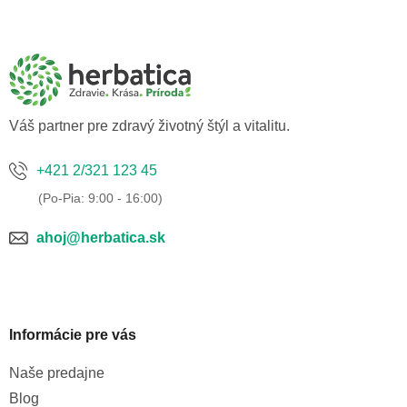
Z
á
p
ä
t
i
e
Váš partner pre zdravý životný štýl a vitalitu.
+421 2/321 123 45
ahoj@herbatica.sk
Informácie pre vás
Naše predajne
Blog