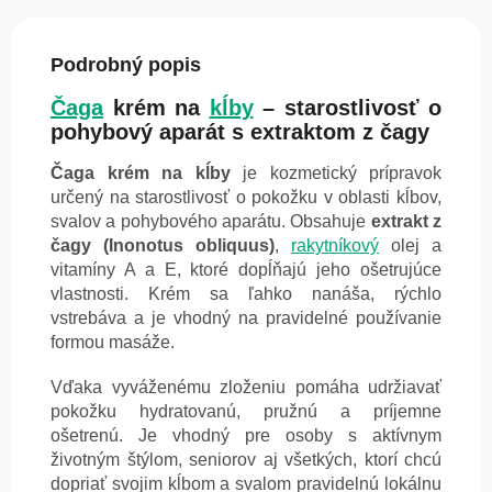
Podrobný popis
Čaga
krém na
kĺby
– starostlivosť o
pohybový aparát s extraktom z čagy
Čaga krém na kĺby
je kozmetický prípravok
určený na starostlivosť o pokožku v oblasti kĺbov,
svalov a pohybového aparátu. Obsahuje
extrakt z
čagy (Inonotus obliquus)
,
rakytníkový
olej a
vitamíny A a E, ktoré dopĺňajú jeho ošetrujúce
vlastnosti. Krém sa ľahko nanáša, rýchlo
vstrebáva a je vhodný na pravidelné používanie
formou masáže.
Vďaka vyváženému zloženiu pomáha udržiavať
pokožku hydratovanú, pružnú a príjemne
ošetrenú. Je vhodný pre osoby s aktívnym
životným štýlom, seniorov aj všetkých, ktorí chcú
dopriať svojim kĺbom a svalom pravidelnú lokálnu