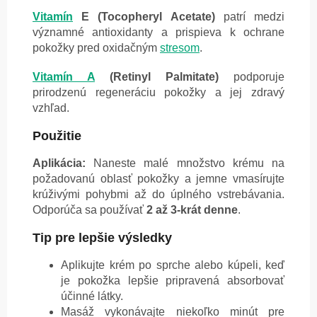
Vitamín
E (Tocopheryl Acetate)
patrí medzi
významné antioxidanty a prispieva k ochrane
pokožky pred oxidačným
stresom
.
Vitamín A
(Retinyl Palmitate)
podporuje
prirodzenú regeneráciu pokožky a jej zdravý
vzhľad.
Použitie
Aplikácia:
Naneste malé množstvo krému na
požadovanú oblasť pokožky a jemne vmasírujte
krúživými pohybmi až do úplného vstrebávania.
Odporúča sa používať
2 až 3-krát denne
.
Tip pre lepšie výsledky
Aplikujte krém po sprche alebo kúpeli, keď
je pokožka lepšie pripravená absorbovať
účinné látky.
Masáž vykonávajte niekoľko minút pre