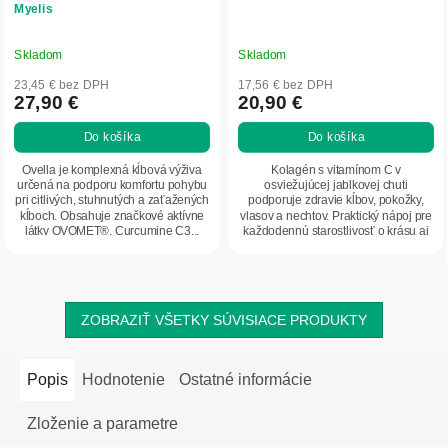
Myelis
Skladom
Skladom
23,45 € bez DPH
17,56 € bez DPH
27,90 €
20,90 €
Do košíka
Do košíka
Ovella je komplexná kĺbová výživa
Kolagén s vitamínom C v
určená na podporu komfortu pohybu
osviežujúcej jablkovej chuti
pri citlivých, stuhnutých a zaťažených
podporuje zdravie kĺbov, pokožky,
kĺboch. Obsahuje značkové aktívne
vlasov a nechtov. Praktický nápoj pre
látky OVOMET®, Curcumine C3...
každodennú starostlivosť o krásu aj
pohybový aparát.
ZOBRAZIŤ VŠETKY SÚVISIACE PRODUKTY
Popis
Hodnotenie
Ostatné informácie
Zloženie a parametre