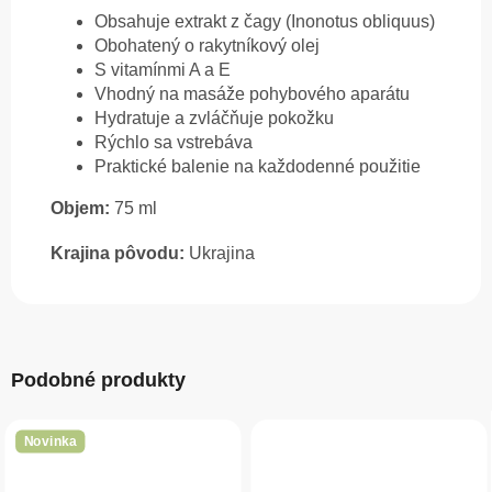
Obsahuje extrakt z čagy (Inonotus obliquus)
Obohatený o rakytníkový olej
S vitamínmi A a E
Vhodný na masáže pohybového aparátu
Hydratuje a zvláčňuje pokožku
Rýchlo sa vstrebáva
Praktické balenie na každodenné použitie
Objem:
75 ml
Krajina pôvodu:
Ukrajina
Podobné produkty
Novinka