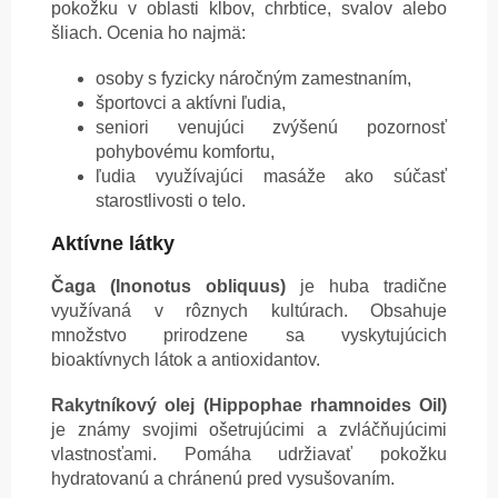
pokožku v oblasti kĺbov, chrbtice, svalov alebo
šliach. Ocenia ho najmä:
osoby s fyzicky náročným zamestnaním,
športovci a aktívni ľudia,
seniori venujúci zvýšenú pozornosť
pohybovému komfortu,
ľudia využívajúci masáže ako súčasť
starostlivosti o telo.
Aktívne látky
Čaga (Inonotus obliquus)
je huba tradične
využívaná v rôznych kultúrach. Obsahuje
množstvo prirodzene sa vyskytujúcich
bioaktívnych látok a antioxidantov.
Rakytníkový olej (Hippophae rhamnoides Oil)
je známy svojimi ošetrujúcimi a zvláčňujúcimi
vlastnosťami. Pomáha udržiavať pokožku
hydratovanú a chránenú pred vysušovaním.