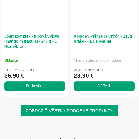
Joint komplex - kĺbová výživa
Kolagén Prémium Citrón - 210g
(mango marakuja) - 240 g -
prášok - Dr. Fleming
Rozhýb to
Skladom
Momentálne nie je skladom
31,01 € bez DPH
20,08 € bez DPH
36,90 €
23,90 €
Do košíka
DETAIL
ZOBRAZIŤ VŠETKY PODOBNÉ PRODUKTY