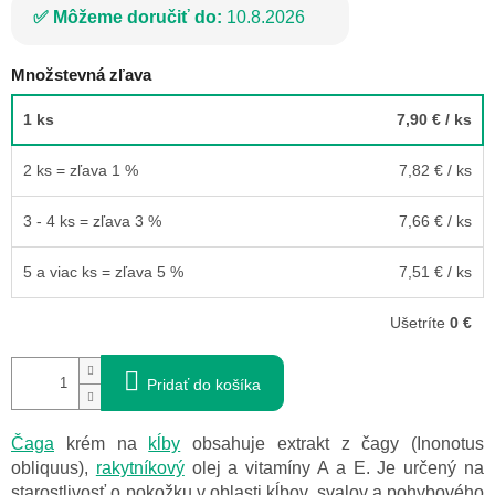
Môžeme doručiť do:
10.8.2026
Množstevná zľava
1 ks
7,90 €
/ ks
2 ks = zľava 1 %
7,82 €
/ ks
3 - 4 ks = zľava 3 %
7,66 €
/ ks
5 a viac ks = zľava 5 %
7,51 €
/ ks
Ušetríte
0 €
Pridať do košíka
Čaga
krém na
kĺby
obsahuje extrakt z čagy (Inonotus
obliquus),
rakytníkový
olej a vitamíny A a E. Je určený na
starostlivosť o pokožku v oblasti kĺbov, svalov a pohybového