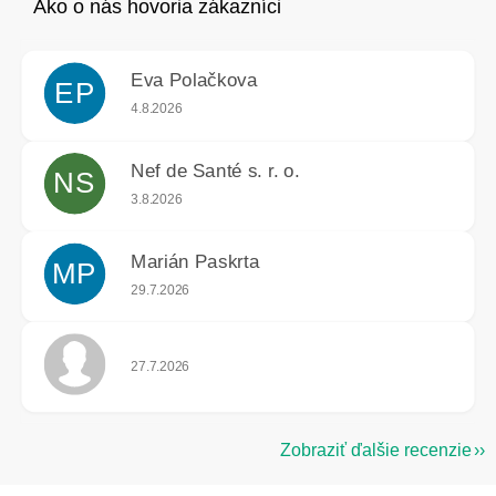
Eva Polačkova
EP
Hodnotenie obchodu je 5 z 5 hviezdičiek.
4.8.2026
Nef de Santé s. r. o.
NS
Hodnotenie obchodu je 5 z 5 hviezdičiek.
3.8.2026
Marián Paskrta
MP
Hodnotenie obchodu je 5 z 5 hviezdičiek.
29.7.2026
Hodnotenie obchodu je 5 z 5 hviezdičiek.
27.7.2026
Zobraziť ďalšie recenzie