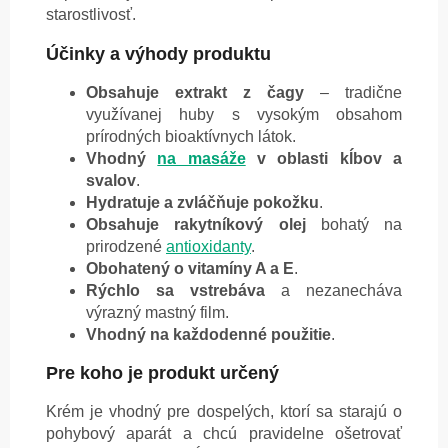
starostlivosť.
Účinky a výhody produktu
Obsahuje extrakt z čagy
– tradične
využívanej huby s vysokým obsahom
prírodných bioaktívnych látok.
Vhodný
na masáže
v oblasti kĺbov a
svalov
.
Hydratuje a zvláčňuje pokožku
.
Obsahuje rakytníkový olej
bohatý na
prirodzené
antioxidanty
.
Obohatený o vitamíny A a E
.
Rýchlo sa vstrebáva
a nezanecháva
výrazný mastný film.
Vhodný na každodenné použitie
.
Pre koho je produkt určený
Krém je vhodný pre dospelých, ktorí sa starajú o
pohybový aparát a chcú pravidelne ošetrovať