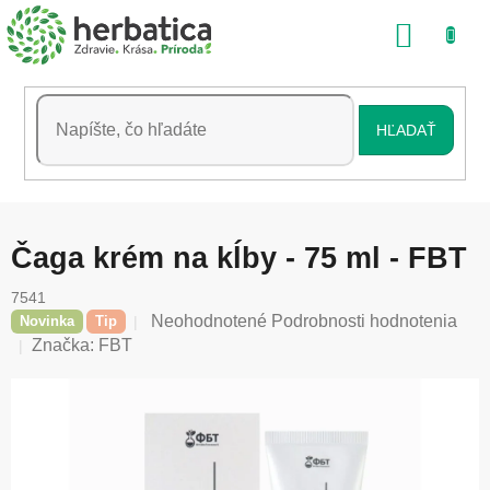
Prejsť
NÁKU
na
obsah
KOŠÍK
HĽADAŤ
Čaga krém na kĺby - 75 ml - FBT
7541
Priemerné
Neohodnotené
Podrobnosti hodnotenia
Novinka
Tip
hodnotenie
Značka:
FBT
produktu
je
0,0
z
5
hviezdičiek.