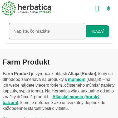
Prejsť
NÁKU
na
obsah
KOŠÍK
HĽADAŤ
Farm Produkt
Farm Produkt
je výrobca z oblasti
Altaja (Rusko)
, ktorý sa
dlhodobo zameriava na produkty s
mumiom
(shilajit) – na
ich webe nájdete viacero foriem „očisteného múmia“ (tablety,
kapsuly, sypká forma). Na Herbatica však aaktuálne od tejto
značky držíme 1 produkt –
Altajské mumio (horský
balzam)
, ktoré je obľúbené ako univerzálny doplnok do
každodennej starostlivosti o vitalitu.