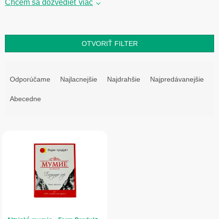
Chcem sa dozvedieť viac
OTVORIŤ FILTER
R
a
Odporúčame
Najlacnejšie
Najdrahšie
Najpredávanejšie
d
e
Abecedne
n
i
V
e
ý
p
p
r
i
o
s
d
p
u
r
k
o
t
d
o