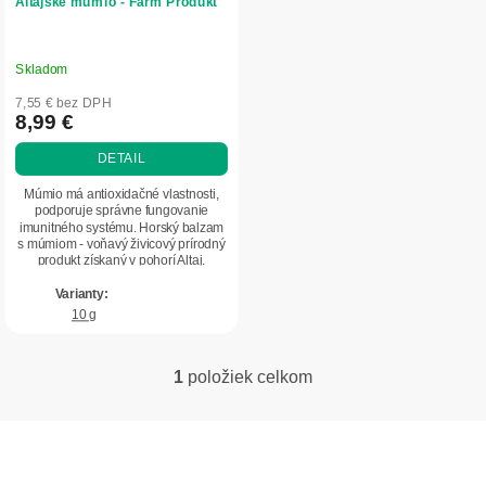
Altajské mumio - Farm Produkt
u
v
k
t
Skladom
Priemerné
o
hodnotenie
7,55 € bez DPH
v
produktu
8,99 €
je
DETAIL
5,0
z
Múmio má antioxidačné vlastnosti,
5
podporuje správne fungovanie
imunitného systému. Horský balzam
hviezdičiek.
s múmiom - voňavý živicový prírodný
produkt získaný v pohorí Altaj.
Odporúča sa...
10 g
1
položiek celkom
O
v
l
Z
á
á
d
p