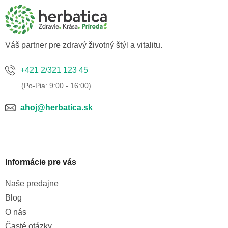
a
ä
c
t
i
i
e
p
e
Váš partner pre zdravý životný štýl a vitalitu.
r
v
k
+421 2/321 123 45
y
v
ý
p
ahoj@herbatica.sk
i
s
u
Informácie pre vás
Naše predajne
Blog
O nás
Časté otázky