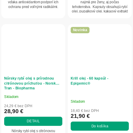
vďaka antioxidantom podporí ich
najmä pre ženy, aj počas
ochranu pred voľnými radikálmi.
tehotenstva. Kapsuly obsahujú rybí
olej, pupalkový olej, kakaový extrakt
a ďalšie...
Novinka
Nórsky rybí olej s prírodnou
Krill olej - 60 kapsúl -
citrónovou príchuťou - Norsk
Epigemic®
Tran - Biopharma
Skladom
Priemerné
Skladom
hodnotenie
24,29 € bez DPH
produktu
28,90 €
18,40 € bez DPH
21,90 €
je
DETAIL
5,0
Do košíka
z
Nórsky rybí olej s citrónovou