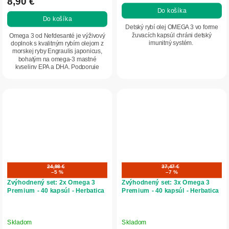
8,90 €
je
Do košíka
5,0
Do košíka
z
Detský rybí olej OMEGA 3 vo forme
5
žuvacích kapsúl chráni detský
Omega 3 od Nefdesanté je výživový
imunitný systém.
doplnok s kvalitným rybím olejom z
hviezdičiek.
morskej ryby Engraulis japonicus,
bohatým na omega-3 mastné
kyseliny EPA a DHA. Podporuje
správnu činnosť...
24,98 €
37,47 €
–5 %
–7 %
Zvýhodnený set: 2x Omega 3
Zvýhodnený set: 3x Omega 3
Premium - 40 kapsúl - Herbatica
Premium - 40 kapsúl - Herbatica
Skladom
Skladom