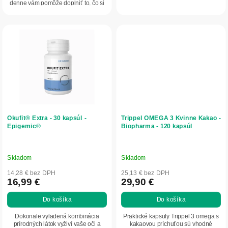
plakov na...
denne vám pomôže doplniť to, čo si
telo nedokáže vytvoriť...
Okufit® Extra - 30 kapsúl -
Trippel OMEGA 3 Kvinne Kakao -
Epigemic®
Biopharma - 120 kapsúl
Skladom
Skladom
14,28 € bez DPH
25,13 € bez DPH
16,99 €
29,90 €
Do košíka
Do košíka
Dokonale vyladená kombinácia
Praktické kapsuly Trippel 3 omega s
prírodných látok vyživí vaše oči a
kakaovou príchuťou sú vhodné