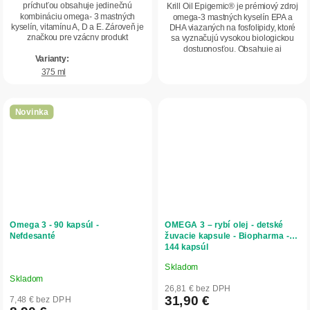
5
príchuťou obsahuje jedinečnú
Krill Oil Epigemic® je prémiový zdroj
kombináciu omega- 3 mastných
omega-3 mastných kyselín EPA a
hviezdičiek.
kyselín, vitamínu A, D a E. Zároveň je
DHA viazaných na fosfolipidy, ktoré
značkou pre vzácny produkt
sa vyznačujú vysokou biologickou
obsahujúci esenciu...
dostupnosťou. Obsahuje aj
prirodzene sa...
375 ml
Novinka
Omega 3 - 90 kapsúl -
OMEGA 3 – rybí olej - detské
Nefdesanté
žuvacie kapsule - Biopharma -
144 kapsúl
Skladom
Priemerné
Skladom
hodnotenie
26,81 € bez DPH
produktu
31,90 €
7,48 € bez DPH