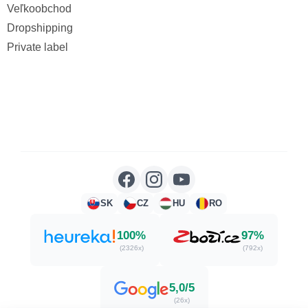
Veľkoobchod
Dropshipping
Private label
SK
CZ
HU
RO
100%
97%
(2326x)
(792x)
5,0/5
(26x)