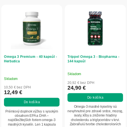
r
V
o
ý
d
p
u
i
k
s
t
p
o
r
v
o
d
Omega 3 Premium - 40 kapsúl -
Trippel Omega 3 - Biopharma -
u
Herbatica
144 kapsúl
k
t
Skladom
Priemerné
o
Skladom
hodnotenie
20,92 € bez DPH
v
produktu
24,90 €
10,50 € bez DPH
12,49 €
je
Do košíka
5,0
Do košíka
z
Omega-3 mastné kyseliny sú
5
nevyhnutné pre zdravé srdce, mozog,
Prémiový doplnok výživy s vysokým
svaly, kĺby a zniženie hladiny
obsahom EPA a DHA –
hviezdičiek.
cholesterolu a triglyceridov v krvi.
najdôležitejších foriem omega-3
Zabraňujú tvorbe cholesterolových
mastných kyselín. Len 1 kapsula