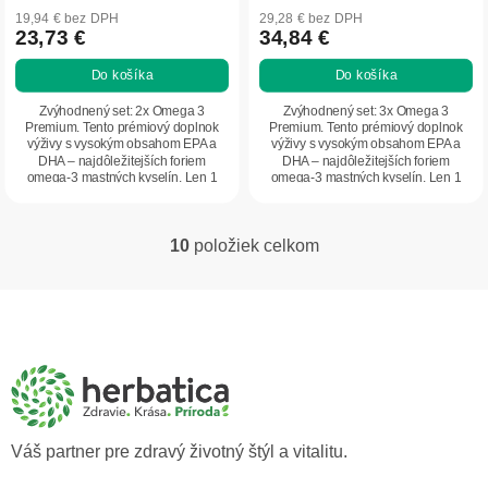
19,94 € bez DPH
29,28 € bez DPH
23,73 €
34,84 €
Do košíka
Do košíka
Zvýhodnený set: 2x Omega 3
Zvýhodnený set: 3x Omega 3
Premium. Tento prémiový doplnok
Premium. Tento prémiový doplnok
výživy s vysokým obsahom EPA a
výživy s vysokým obsahom EPA a
DHA – najdôležitejších foriem
DHA – najdôležitejších foriem
omega-3 mastných kyselín. Len 1
omega-3 mastných kyselín. Len 1
kapsula denne vám pomôže...
kapsula denne vám pomôže...
10
položiek celkom
O
v
l
Z
á
á
d
p
a
ä
c
t
i
i
e
p
e
Váš partner pre zdravý životný štýl a vitalitu.
r
v