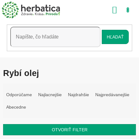
Prejsť
NÁKU
na
obsah
KOŠÍK
HĽADAŤ
Rybí olej
R
a
Odporúčame
Najlacnejšie
Najdrahšie
Najpredávanejšie
d
e
Abecedne
n
i
e
OTVORIŤ FILTER
p