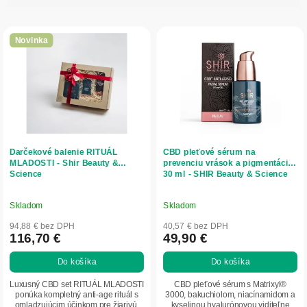
i
V
e
ý
p
Novinka
p
r
i
o
s
d
p
u
r
k
o
t
d
o
Darčekové balenie RITUÁL
CBD pleťové sérum na
u
v
MLADOSTI - Shir Beauty &
prevenciu vrások a pigmentácie
Science
30 ml - SHIR Beauty & Science
k
t
o
Skladom
Skladom
v
94,88 € bez DPH
40,57 € bez DPH
116,70 €
49,90 €
Do košíka
Do košíka
Luxusný CBD set RITUÁL MLADOSTI
CBD pleťové sérum s Matrixyl®
ponúka kompletný anti-age rituál s
3000, bakuchiolom, niacínamidom a
omladzujúcim účinkom pre žiarivú,
kyselinou hyalurónovou viditeľne