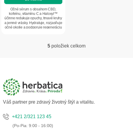
Očné sérum s obsahom CBD,
kofeínu, vitamínu C a Haloxyl™
účinne redukuje opuchy, tmavé kruhy
a jemné vrásky. Hydratuje, rozjasňuje
očné okolie a podporuje regeneráciu
pokožky....
5
položiek celkom
O
v
l
Z
á
á
d
p
a
ä
c
t
i
i
e
p
e
Váš partner pre zdravý životný štýl a vitalitu.
r
v
k
+421 2/321 123 45
y
v
ý