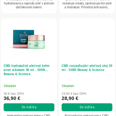
hydratovanú a vypnutú pleť v jednom
redukuje vrásky, zjednocuje tón pleti
darčekovom balení.
a hydratuje. Prírodná anti-aging...
CBD hydratačný pleťový krém
CBD rozjasňujúci pleťový olej 30
proti vráskam 50 ml - SHIR
ml - SHIR Beauty & Science
Beauty & Science
Skladom
Skladom
30 € bez DPH
23,50 € bez DPH
36,90 €
28,90 €
Do košíka
Do košíka
Hydratačný pleťový krém s CBD,
Rozjasňujúci pleťový olej s CBD,