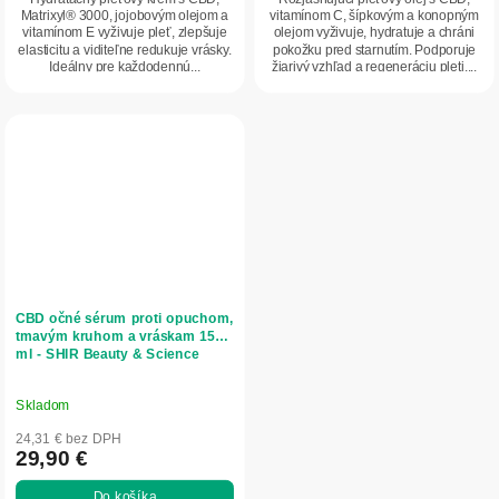
Matrixyl® 3000, jojobovým olejom a
vitamínom C, šípkovým a konopným
vitamínom E vyživuje pleť, zlepšuje
olejom vyživuje, hydratuje a chráni
elasticitu a viditeľne redukuje vrásky.
pokožku pred starnutím. Podporuje
Ideálny pre každodennú...
žiarivý vzhľad a regeneráciu pleti....
CBD očné sérum proti opuchom,
tmavým kruhom a vráskam 15
ml - SHIR Beauty & Science
Skladom
24,31 € bez DPH
29,90 €
Do košíka