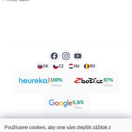
SK
CZ
HU
RO
100%
97%
(2326x)
(792x)
5,0/5
(26x)
Používame cookies, aby sme vám zlepšili zážitok z