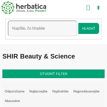
Prejsť
NÁKU
na
obsah
KOŠÍK
HĽADAŤ
SHIR Beauty & Science
OTVORIŤ FILTER
R
a
Odporúčame
Najlacnejšie
Najdrahšie
Najpredávanejšie
d
e
Abecedne
n