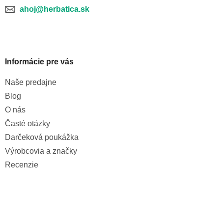
p
ahoj@herbatica.sk
i
s
u
Informácie pre vás
Naše predajne
Blog
O nás
Časté otázky
Darčeková poukážka
Výrobcovia a značky
Recenzie