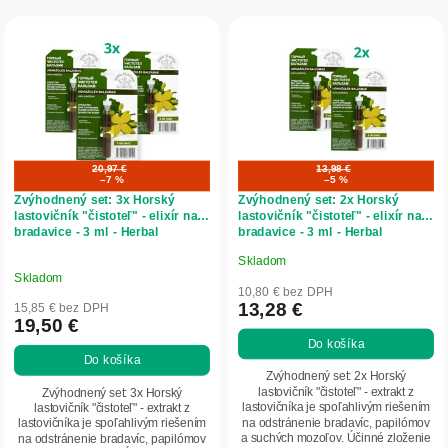
r
V
o
ý
d
p
u
i
k
s
t
p
o
r
v
o
20,97 €
13,98 €
–7 %
–5 %
d
Zvýhodnený set: 3x Horský
Zvýhodnený set: 2x Horský
u
lastovičník "čistoteľ" - elixír na
lastovičník "čistoteľ" - elixír na
bradavice - 3 ml - Herbal
bradavice - 3 ml - Herbal
k
Traditions
Traditions
t
Skladom
Priemerné
o
Skladom
hodnotenie
10,80 € bez DPH
v
produktu
13,28 €
15,85 € bez DPH
19,50 €
je
Do košíka
4,8
Do košíka
z
Zvýhodnený set: 2x Horský
5
lastovičník "čistoteľ" - extrakt z
Zvýhodnený set: 3x Horský
lastovičníka je spoľahlivým riešením
lastovičník "čistoteľ" - extrakt z
hviezdičiek.
na odstránenie bradavíc, papilómov
lastovičníka je spoľahlivým riešením
a suchých mozoľov. Účinné zloženie
na odstránenie bradavíc, papilómov