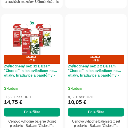
tohto...
a suchých mozoľov. Účinné zloženie
tohto...
15,87 €
10,58 €
–7 %
–5 %
Zvýhodnený set: 3x Balzam
Zvýhodnený set: 2 x Balzam
"Čistoteľ" s lastovičníkom na
"Čistoteľ" s lastovičníkom na
otlaky, bradavice a papilómy -
otlaky, bradavice a papilómy -
1,2 ml - LekoPro
1,2 ml - LekoPro
Skladom
Skladom
11,99 € bez DPH
8,17 € bez DPH
14,75 €
10,05 €
Do košíka
Do košíka
Cenovo výhodné balenie 3x set
Cenovo výhodné balenie 2 x set
produktu - Balzam "Čistoteľ" s
produktu - Balzam "Čistoteľ" s