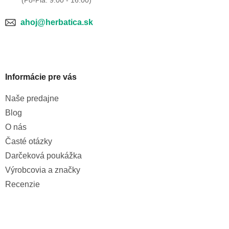
v
ý
p
ahoj@herbatica.sk
i
s
u
Informácie pre vás
Naše predajne
Blog
O nás
Časté otázky
Darčeková poukážka
Výrobcovia a značky
Recenzie