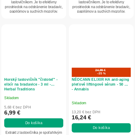
lastovičníkom. Je to efektívny
lastovičníkom. Je to efektívny
prostriedok na odstránenie bradavíc,
prostriedok na odstránenie bradavíc,
papilómov a suchých mozoľov.
papilómov a suchých mozoľov.
Obsahuje...
Obsahuje...
24,99 €
–35 %
Horský lastovičník "čistoteľ" -
NÉOCANN ELIXIR HA anti-aging
elixír na bradavice - 3 ml -
pleťové liftingové sérum - 50 ml
Herbal Traditions
- Annabis
Skladom
Priemerné
Skladom
hodnotenie
5,68 € bez DPH
produktu
6,99 €
13,20 € bez DPH
16,24 €
je
Do košíka
4,7
Do košíka
z
Extrakt z lastovičníka je spoľahlivým