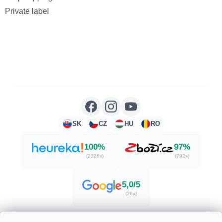
Private label
SK
CZ
HU
RO
100%
97%
(2326x)
(792x)
5,0/5
(26x)