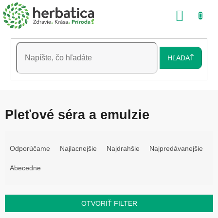
Prejsť
NÁKU
na
obsah
KOŠÍK
HĽADAŤ
Pleťové séra a emulzie
R
a
Odporúčame
Najlacnejšie
Najdrahšie
Najpredávanejšie
d
e
Abecedne
n
i
e
OTVORIŤ FILTER
p