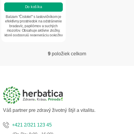
je
Do košíka
5,0
z
Balzam "Čistoteľ" s lastovičníkom je
5
efektívny prostriedok na odstránenie
bradavíc, papilómov a suchých
hviezdičiek.
mozoľov. Obsahuje aktívne zložky,
ktoré podporujú regeneráciu pokožky
a...
9
položiek celkom
O
v
l
Z
á
á
d
p
a
ä
c
t
i
i
e
p
e
Váš partner pre zdravý životný štýl a vitalitu.
r
v
k
+421 2/321 123 45
y