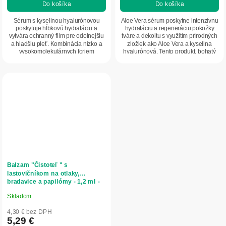
Do košíka
Do košíka
Sérum s kyselinou hyalurónovou
Aloe Vera sérum poskytne intenzívnu
poskytuje hĺbkovú hydratáciu a
hydratáciu a regeneráciu pokožky
vytvára ochranný film pre odolnejšiu
tváre a dekoltu s využitím prírodných
a hladšiu pleť. Kombinácia nízko a
zložiek ako Aloe Vera a kyselina
vysokomolekulárnych foriem
hyalurónová. Tento produkt, bohatý
kyseliny...
na...
Balzam "Čistoteľ " s
lastovičníkom na otlaky,
bradavice a papilómy - 1,2 ml -
LekoPro
Skladom
Priemerné
hodnotenie
4,30 € bez DPH
produktu
5,29 €