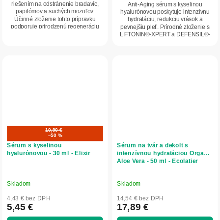
5
riešením na odstránenie bradavíc,
Anti-Aging sérum s kyselinou
papilómov a suchých mozoľov.
hyalurónovou poskytuje intenzívnu
hviezdičiek.
Účinné zloženie tohto prípravku
hydratáciu, redukciu vrások a
podporuje prirodzenú regeneráciu
pevnejšiu pleť. Prírodné zloženie s
pokožky,...
LIFTONIN®-XPERT a DEFENSIL®-
SOFT aktivuje tvorbu...
10,90 €
–50 %
Sérum s kyselinou
Sérum na tvár a dekolt s
hyalurónovou - 30 ml - Elixir
intenzívnou hydratáciou Organic
Aloe Vera - 50 ml - Ecolatier
Skladom
Skladom
4,43 € bez DPH
14,54 € bez DPH
5,45 €
17,89 €