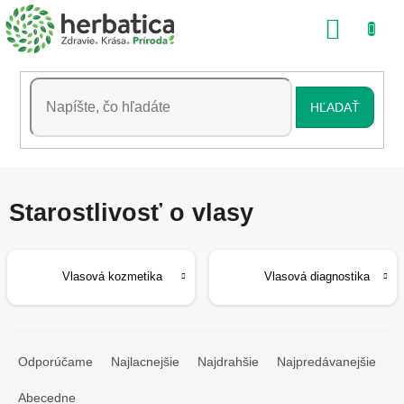
Prejsť
NÁKU
na
obsah
KOŠÍK
HĽADAŤ
Starostlivosť o vlasy
Vlasová kozmetika
Vlasová diagnostika
R
a
Odporúčame
Najlacnejšie
Najdrahšie
Najpredávanejšie
d
e
Abecedne