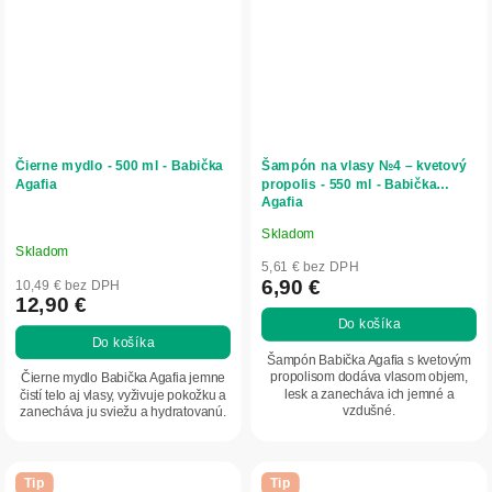
Čierne mydlo - 500 ml - Babička
Šampón na vlasy №4 – kvetový
Agafia
propolis - 550 ml - Babička
Agafia
Skladom
Priemerné
Skladom
hodnotenie
5,61 € bez DPH
produktu
6,90 €
10,49 € bez DPH
12,90 €
je
Do košíka
5,0
Do košíka
z
Šampón Babička Agafia s kvetovým
5
propolisom dodáva vlasom objem,
Čierne mydlo Babička Agafia jemne
lesk a zanecháva ich jemné a
čistí telo aj vlasy, vyživuje pokožku a
hviezdičiek.
vzdušné.
zanecháva ju sviežu a hydratovanú.
Tip
Tip