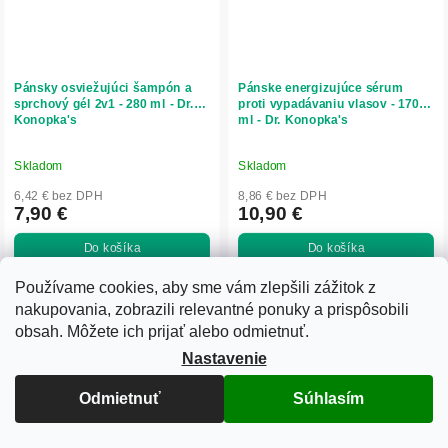
Pánsky osviežujúci šampón a
Pánske energizujúce sérum
sprchový gél 2v1 - 280 ml - Dr.
proti vypadávaniu vlasov - 170
Konopka's
ml - Dr. Konopka's
Skladom
Skladom
6,42 € bez DPH
8,86 € bez DPH
7,90 €
10,90 €
Do košíka
Do košíka
Pánsky šampón a sprchový gél 2v1
Pánske sérum proti vypadávaniu
Používame cookies, aby sme vám zlepšili zážitok z
Dr. Konopka’s jemne čistí vlasy aj
vlasov Dr. Konopka’s posilňuje
nakupovania, zobrazili relevantné ponuky a prispôsobili
pokožku, osviežuje a hydratuje.
vlasové korienky, podporuje rast a
Ideálny na každodenné použitie.
zlepšuje hustotu vlasov. Vyživuje
obsah. Môžete ich prijať alebo odmietnuť.
pokožku hlavy bez oplachovania.
Nastavenie
Odmietnuť
Súhlasím