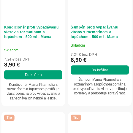
Kondicionér proti vypadávaniu
Šampón proti vypadávaniu
vlasov s rozmarínom a
vlasov s rozmarínom a
lopúchom - 500 ml - Mama
lopúchom - 500 ml - Mama
Pharmelia
Pharmelia
Skladom
Priemerné
Skladom
hodnotenie
7,24 € bez DPH
produktu
8,90 €
7,24 € bez DPH
8,90 €
je
Do košíka
5,0
Do košíka
z
Šampón Mama Pharmelia s
5
rozmarínom a lopúchom pomáha
Kondicionér Mama Pharmelia s
proti vypadávaniu vlasov, posilňuje
rozmarínom a lopúchom posilňuje
hviezdičiek.
korienky a podporuje zdravý rast.
vlasy, pomáha proti vypadávaniu a
zanecháva ich hebké a lesklé.
Tip
Tip