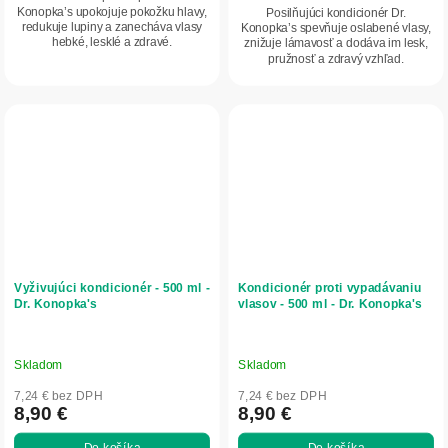
5
Konopka’s upokojuje pokožku hlavy,
Posilňujúci kondicionér Dr.
redukuje lupiny a zanecháva vlasy
Konopka’s spevňuje oslabené vlasy,
hviezdičiek.
hebké, lesklé a zdravé.
znižuje lámavosť a dodáva im lesk,
pružnosť a zdravý vzhľad.
Vyživujúci kondicionér - 500 ml -
Kondicionér proti vypadávaniu
Dr. Konopka's
vlasov - 500 ml - Dr. Konopka's
Skladom
Skladom
7,24 € bez DPH
7,24 € bez DPH
8,90 €
8,90 €
Do košíka
Do košíka