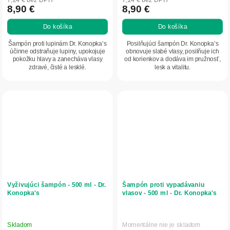
8,90 €
8,90 €
Do košíka
Do košíka
Šampón proti lupinám Dr. Konopka’s
Posilňujúci šampón Dr. Konopka’s
účinne odstraňuje lupiny, upokojuje
obnovuje slabé vlasy, posilňuje ich
pokožku hlavy a zanecháva vlasy
od korienkov a dodáva im pružnosť,
zdravé, čisté a lesklé.
lesk a vitalitu.
Vyživujúci šampón - 500 ml - Dr.
Šampón proti vypadávaniu
Konopka's
vlasov - 500 ml - Dr. Konopka's
Skladom
Momentálne nie je skladom