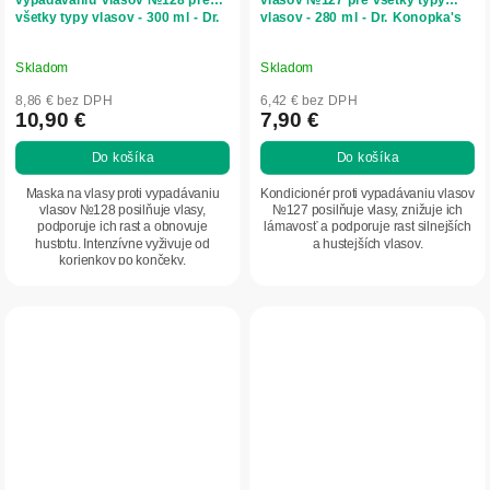
všetky typy vlasov - 300 ml - Dr.
vlasov - 280 ml - Dr. Konopka's
Konopka's
Skladom
Skladom
8,86 € bez DPH
6,42 € bez DPH
10,90 €
7,90 €
Do košíka
Do košíka
Maska na vlasy proti vypadávaniu
Kondicionér proti vypadávaniu vlasov
vlasov №128 posilňuje vlasy,
№127 posilňuje vlasy, znižuje ich
podporuje ich rast a obnovuje
lámavosť a podporuje rast silnejších
hustotu. Intenzívne vyživuje od
a hustejších vlasov.
korienkov po končeky.