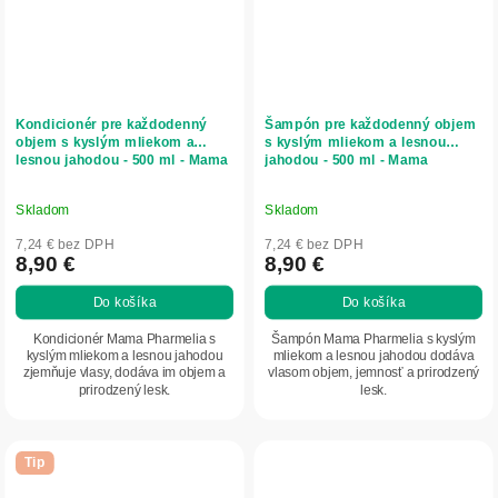
Kondicionér pre každodenný
Šampón pre každodenný objem
objem s kyslým mliekom a
s kyslým mliekom a lesnou
lesnou jahodou - 500 ml - Mama
jahodou - 500 ml - Mama
Pharmelia
Pharmelia
Skladom
Skladom
7,24 € bez DPH
7,24 € bez DPH
8,90 €
8,90 €
Do košíka
Do košíka
Kondicionér Mama Pharmelia s
Šampón Mama Pharmelia s kyslým
kyslým mliekom a lesnou jahodou
mliekom a lesnou jahodou dodáva
zjemňuje vlasy, dodáva im objem a
vlasom objem, jemnosť a prirodzený
prirodzený lesk.
lesk.
Tip