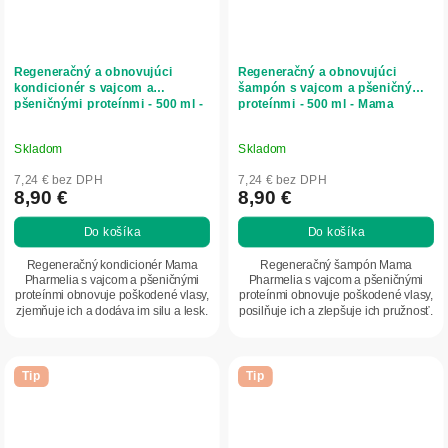
Regeneračný a obnovujúci
Regeneračný a obnovujúci
kondicionér s vajcom a
šampón s vajcom a pšeničnými
pšeničnými proteínmi - 500 ml -
proteínmi - 500 ml - Mama
Mama Pharmelia
Pharmelia
Skladom
Skladom
7,24 € bez DPH
7,24 € bez DPH
8,90 €
8,90 €
Do košíka
Do košíka
Regeneračný kondicionér Mama
Regeneračný šampón Mama
Pharmelia s vajcom a pšeničnými
Pharmelia s vajcom a pšeničnými
proteínmi obnovuje poškodené vlasy,
proteínmi obnovuje poškodené vlasy,
zjemňuje ich a dodáva im silu a lesk.
posilňuje ich a zlepšuje ich pružnosť.
Tip
Tip