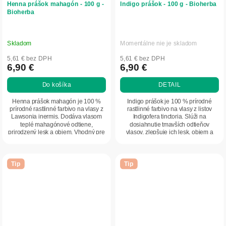
Henna prášok mahagón - 100 g -
Indigo prášok - 100 g - Bioherba
Bioherba
Skladom
Momentálne nie je skladom
5,61 € bez DPH
5,61 € bez DPH
6,90 €
6,90 €
Do košíka
DETAIL
Henna prášok mahagón je 100 %
Indigo prášok je 100 % prírodné
prírodné rastlinné farbivo na vlasy z
rastlinné farbivo na vlasy z listov
Lawsonia inermis. Dodáva vlasom
Indigofera tinctoria. Slúži na
teplé mahagónové odtiene,
dosiahnutie tmavších odtieňov
prirodzený lesk a objem. Vhodný pre
vlasov, zlepšuje ich lesk, objem a
všetky typy...
celkový...
Tip
Tip