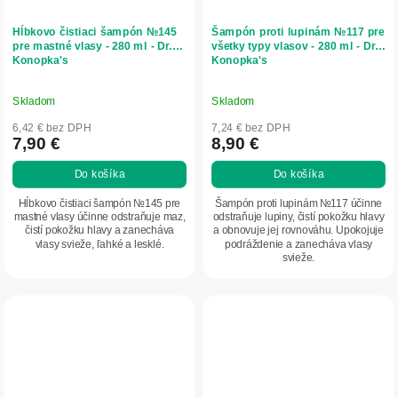
Hĺbkovo čistiaci šampón №145
Šampón proti lupinám №117 pre
pre mastné vlasy - 280 ml - Dr.
všetky typy vlasov - 280 ml - Dr.
Konopka's
Konopka's
Skladom
Skladom
6,42 € bez DPH
7,24 € bez DPH
7,90 €
8,90 €
Do košíka
Do košíka
Hĺbkovo čistiaci šampón №145 pre
Šampón proti lupinám №117 účinne
mastné vlasy účinne odstraňuje maz,
odstraňuje lupiny, čistí pokožku hlavy
čistí pokožku hlavy a zanecháva
a obnovuje jej rovnováhu. Upokojuje
vlasy svieže, ľahké a lesklé.
podráždenie a zanecháva vlasy
svieže.