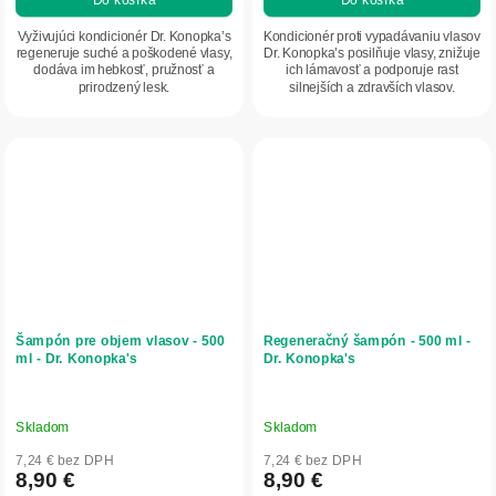
Vyživujúci kondicionér Dr. Konopka’s
Kondicionér proti vypadávaniu vlasov
regeneruje suché a poškodené vlasy,
Dr. Konopka’s posilňuje vlasy, znižuje
dodáva im hebkosť, pružnosť a
ich lámavosť a podporuje rast
prirodzený lesk.
silnejších a zdravších vlasov.
Šampón pre objem vlasov - 500
Regeneračný šampón - 500 ml -
ml - Dr. Konopka's
Dr. Konopka's
Skladom
Skladom
7,24 € bez DPH
7,24 € bez DPH
8,90 €
8,90 €