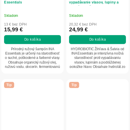
Essentials
vypadávanie vlasov, lupiny a
citlivú pokožku hlavy - 150 ml -
INA Essentials
Skladom
Skladom
13 € bez DPH
20,32 € bez DPH
15,99 €
24,99 €
Do košíka
Do košíka
Prírodný ružový šampón INA
HYDROBIOTIC Žihľava & Šalvia od
Essentials je určený na starostlivosť
INA Essentials je intenzívna nočná
o suché, poškodené a farbené vlasy.
starostlivosť proti vypadávaniu
Obsahuje organický ružový olej,
vlasov, lupinám a podráždenej
ružovú vodu, glycerín, fermentovanú
pokožke hlavy. Obsahuje hydrolát zo
ryžovú...
žihľavy,...
Tip
Tip