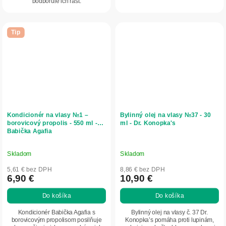
podporuje ich rast.
Tip
Kondicionér na vlasy №1 –
Bylinný olej na vlasy №37 - 30
borovicový propolis - 550 ml -
ml - Dr. Konopka's
Babička Agafia
Skladom
Skladom
5,61 € bez DPH
8,86 € bez DPH
6,90 €
10,90 €
Do košíka
Do košíka
Kondicionér Babička Agafia s
Bylinný olej na vlasy č. 37 Dr.
borovicovým propolisom posilňuje
Konopka’s pomáha proti lupinám,