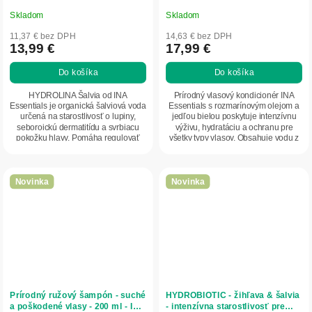
vlasov - 200 ml - INA Essentials
Skladom
Skladom
11,37 € bez DPH
14,63 € bez DPH
13,99 €
17,99 €
Do košíka
Do košíka
HYDROLINA Šalvia od INA
Prírodný vlasový kondicionér INA
Essentials je organická šalviová voda
Essentials s rozmarínovým olejom a
určená na starostlivosť o lupiny,
jedľou bielou poskytuje intenzívnu
seboroickú dermatitídu a svrbiacu
výživu, hydratáciu a ochranu pre
pokožku hlavy. Pomáha regulovať
všetky typy vlasov. Obsahuje vodu z
tvorbu kožného...
jedle...
Novinka
Novinka
Prírodný ružový šampón - suché
HYDROBIOTIC - žihľava & šalvia
a poškodené vlasy - 200 ml - INA
- intenzívna starostlivosť pre