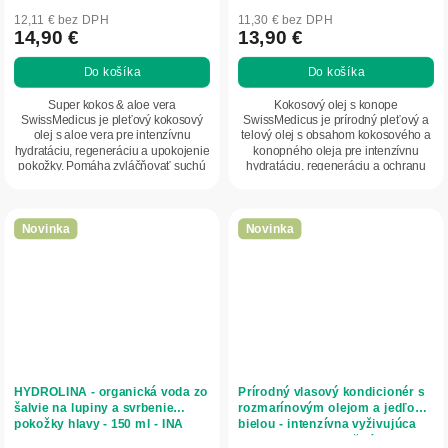
12,11 € bez DPH
11,30 € bez DPH
14,90 €
13,90 €
Do košíka
Do košíka
Super kokos & aloe vera
Kokosový olej s konope
SwissMedicus je pleťový kokosový
SwissMedicus je prírodný pleťový a
olej s aloe vera pre intenzívnu
telový olej s obsahom kokosového a
hydratáciu, regeneráciu a upokojenie
konopného oleja pre intenzívnu
pokožky. Pomáha zvláčňovať suchú
hydratáciu, regeneráciu a ochranu
a citlivú...
suchej a citlivej...
Novinka
Novinka
HYDROLINA - organická voda zo
Prírodný vlasový kondicionér s
šalvie na lupiny a svrbenie
rozmarínovým olejom a jedľou
pokožky hlavy - 150 ml - INA
bielou - intenzívna vyživujúca
Essentials
starostlivosť pre každý typ