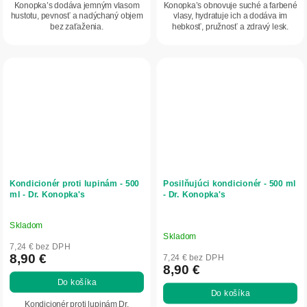
Konopka’s dodáva jemným vlasom
Konopka’s obnovuje suché a farbené
hustotu, pevnosť a nadýchaný objem
vlasy, hydratuje ich a dodáva im
bez zaťaženia.
hebkosť, pružnosť a zdravý lesk.
Kondicionér proti lupinám - 500
Posilňujúci kondicionér - 500 ml
ml - Dr. Konopka's
- Dr. Konopka's
Skladom
Priemerné
Skladom
hodnotenie
7,24 € bez DPH
produktu
8,90 €
7,24 € bez DPH
8,90 €
je
Do košíka
5,0
Do košíka
z
Kondicionér proti lupinám Dr.