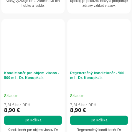
vlasy, vyživuje ich a zanecháva ich
upokojuje pokožku hlavy a podporuje
hebké a lesklé.
zdravý vzhľad vlasov.
Kondicionér pre objem vlasov -
Regeneračný kondicionér - 500
500 ml - Dr. Konopka's
ml - Dr. Konopka's
Skladom
Skladom
7,24 € bez DPH
7,24 € bez DPH
8,90 €
8,90 €
Do košíka
Do košíka
Kondicionér pre objem vlasov Dr.
Regeneračný kondicionér Dr.