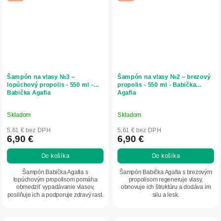
Šampón na vlasy №3 –
Šampón na vlasy №2 – brezový
lopúchový propolis - 550 ml -
propolis - 550 ml - Babička
Babička Agafia
Agafia
Skladom
Skladom
5,61 € bez DPH
5,61 € bez DPH
6,90 €
6,90 €
Do košíka
Do košíka
Šampón Babička Agafia s
Šampón Babička Agafia s brezovým
lopúchovým propolisom pomáha
propolisom regeneruje vlasy,
obmedziť vypadávanie vlasov,
obnovuje ich štruktúru a dodáva im
posilňuje ich a podporuje zdravý rast.
silu a lesk.