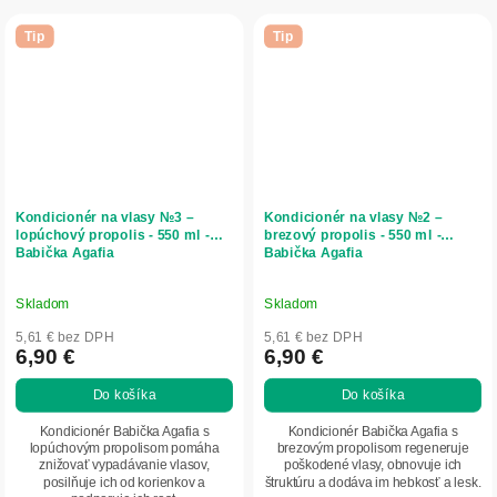
Tip
Tip
Kondicionér na vlasy №3 –
Kondicionér na vlasy №2 –
lopúchový propolis - 550 ml -
brezový propolis - 550 ml -
Babička Agafia
Babička Agafia
Skladom
Skladom
5,61 € bez DPH
5,61 € bez DPH
6,90 €
6,90 €
Do košíka
Do košíka
Kondicionér Babička Agafia s
Kondicionér Babička Agafia s
lopúchovým propolisom pomáha
brezovým propolisom regeneruje
znižovať vypadávanie vlasov,
poškodené vlasy, obnovuje ich
posilňuje ich od korienkov a
štruktúru a dodáva im hebkosť a lesk.