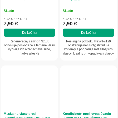
Konopka's
Skladom
Skladom
6,42 € bez DPH
6,42 € bez DPH
7,90 €
7,90 €
Do košíka
Do košíka
Regeneračný šampón №136
Peeling na pokožku hlavy №129
obnovuje poškodené a farbené vlasy,
odstraňuje nečistoty, stimuluje
vyživuje ich a zanecháva silné,
korienky a podporuje rast silnejších
hladké a lesklé.
vlasov. Ideálny pri vypadávaní vlasov.
Maska na vlasy proti
Kondicionér proti vypadávaniu
vypadávaniu vlasov №128 pre
vlasov №127 pre všetky typy