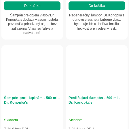
Do košíka
Do košíka
Šampón pre objem vlasov Dr.
Regeneračný šampón Dr. Konopka’s
Konopka’s dodáva vlasom hustotu,
obnovuje suché a farbené vlasy,
pevnosť a prirodzený objem bez
hydratuje ich a dodáva im silu,
zaťaženia. Vlasy sú ľahké a
hebkosť a prirodzený lesk.
nadýchané.
Šampón proti lupinám - 500 ml -
Posilňujúci šampón - 500 ml -
Dr. Konopka's
Dr. Konopka's
Skladom
Skladom
7,24 € bez DPH
7,24 € bez DPH