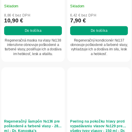
Skladom
Skladom
8,86 € bez DPH
6,42 € bez DPH
10,90 €
7,90 €
Do košíka
Do košíka
Regeneračná maska na vlasy №138
Regeneračný kondicionér №137
intenzívne obnovuje poškodené a
obnovuje poškodené a farbené vlasy,
farbené vlasy, posilňuje ich a dodáva
vyhladzuje ich a dodáva im silu, lesk
im hebkosť, lesk a vitalitu.
a hebkosť.
Regeneračný šampón №136 pre
Peeling na pokožku hlavy proti
poškodené a farbené vlasy - 280
vypadávaniu vlasov №129 pre
ml - Dr. Konopka's
všetky typy vlasov - 150 ml - Dr.