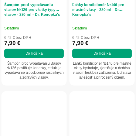
Šampón proti vypadávaniu
Ľahký kondicionér №146 pre
vlasov №126 pre všetky typy
mastné vlasy - 280 ml - Dr.
vlasov - 280 ml - Dr. Konopka's
Konopka's
Skladom
Skladom
6,42 € bez DPH
6,42 € bez DPH
7,90 €
7,90 €
Do košíka
Do košíka
Šampón proti vypadávaniu vlasov
Ľahký kondicionér №146 pre mastné
№126 posilňuje korienky, redukuje
vlasy hydratuje, zjemňuje a dodáva
vypadávanie a podporuje rast silných
vlasom lesk bez zaťaženia. Udržiava
a zdravých vlasov.
sviežosť a prirodzený objem.