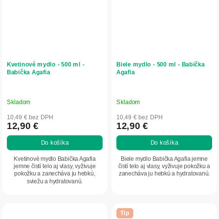
Kvetinové mydlo - 500 ml -
Biele mydlo - 500 ml - Babička
Babička Agafia
Agafia
Skladom
Skladom
10,49 € bez DPH
10,49 € bez DPH
12,90 €
12,90 €
Do košíka
Do košíka
Kvetinové mydlo Babička Agafia
Biele mydlo Babička Agafia jemne
jemne čistí telo aj vlasy, vyživuje
čistí telo aj vlasy, vyživuje pokožku a
pokožku a zanecháva ju hebkú,
zanecháva ju hebkú a hydratovanú.
sviežu a hydratovanú.
Tip