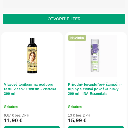
n
i
e
OTVORIŤ FILTER
p
r
V
o
ý
Novinka
d
p
u
i
k
s
t
p
o
r
v
o
d
Vlasové tonikum na podporu
Prírodný levanduľový šampón -
u
rastu vlasov Esvitsin - Vitateka -
lupiny a citlivá pokožka hlavy -
300 ml
200 ml - INA Essentials
k
t
o
Skladom
Skladom
v
9,67 € bez DPH
13 € bez DPH
11,90 €
15,99 €