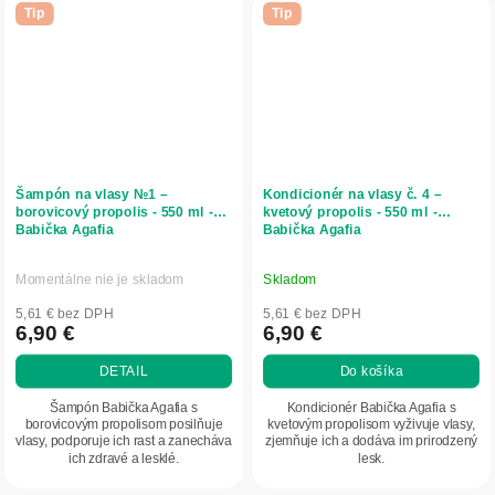
Tip
Tip
Šampón na vlasy №1 –
Kondicionér na vlasy č. 4 –
borovicový propolis - 550 ml -
kvetový propolis - 550 ml -
Babička Agafia
Babička Agafia
Momentálne nie je skladom
Skladom
5,61 € bez DPH
5,61 € bez DPH
6,90 €
6,90 €
DETAIL
Do košíka
Šampón Babička Agafia s
Kondicionér Babička Agafia s
borovicovým propolisom posilňuje
kvetovým propolisom vyživuje vlasy,
vlasy, podporuje ich rast a zanecháva
zjemňuje ich a dodáva im prirodzený
ich zdravé a lesklé.
lesk.