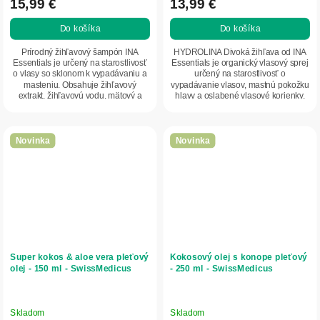
15,99 €
13,99 €
Do košíka
Do košíka
Prírodný žihľavový šampón INA
HYDROLINA Divoká žihľava od INA
Essentials je určený na starostlivosť
Essentials je organický vlasový sprej
o vlasy so sklonom k vypadávaniu a
určený na starostlivosť o
masteniu. Obsahuje žihľavový
vypadávanie vlasov, mastnú pokožku
extrakt, žihľavovú vodu, mätový a
hlavy a oslabené vlasové korienky.
medovkový...
Obsahuje...
Novinka
Novinka
Super kokos & aloe vera pleťový
Kokosový olej s konope pleťový
olej - 150 ml - SwissMedicus
- 250 ml - SwissMedicus
Skladom
Skladom