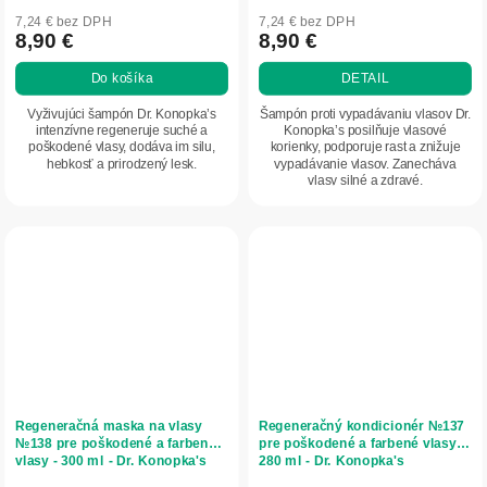
7,24 € bez DPH
7,24 € bez DPH
8,90 €
8,90 €
Do košíka
DETAIL
Vyživujúci šampón Dr. Konopka’s
Šampón proti vypadávaniu vlasov Dr.
intenzívne regeneruje suché a
Konopka’s posilňuje vlasové
poškodené vlasy, dodáva im silu,
korienky, podporuje rast a znižuje
hebkosť a prirodzený lesk.
vypadávanie vlasov. Zanecháva
vlasy silné a zdravé.
Regeneračná maska na vlasy
Regeneračný kondicionér №137
№138 pre poškodené a farbené
pre poškodené a farbené vlasy -
vlasy - 300 ml - Dr. Konopka's
280 ml - Dr. Konopka's