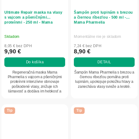
Ultimate Repair maska na vlasy
Šampón proti lupinám s brezou
s vajcom a pšeničnými
a čiernou ríbezľou - 500 ml -
proteínmi - 250 ml - Mama
Mama Pharmelia
Pharmelia
Skladom
Momentálne nie je skladom
8,05 € bez DPH
7,24 € bez DPH
9,90 €
8,90 €
Do košíka
DETAIL
Regeneračná maska Mama
Šampón Mama Pharmelia s brezou a
Pharmelia s vajcom a pšeničnými
čiernou ríbezľou pomáha proti
proteínmi intenzívne obnovuje
lupinám, upokojuje pokožku hlavy a
poškodené vlasy, znižuje ich
zanecháva vlasy svieže a lesklé.
lámavosť a dodáva im hebkosť a
lesk.
Tip
Tip