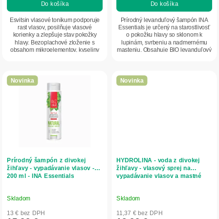
Do košíka
Do košíka
Esvitsin vlasové tonikum podporuje
Prírodný levanduľový šampón INA
rast vlasov, posilňuje vlasové
Essentials je určený na starostlivosť
korienky a zlepšuje stav pokožky
o pokožku hlavy so sklonom k
hlavy. Bezoplachové zloženie s
lupinám, svrbeniu a nadmernému
obsahom mikroelementov, kyseliny
masteniu. Obsahuje BIO levanduľový
jantárovej a...
olej,...
Novinka
Novinka
Prírodný šampón z divokej
HYDROLINA - voda z divokej
žihľavy - vypadávanie vlasov -
žihľavy - vlasový sprej na
200 ml - INA Essentials
vypadávanie vlasov a mastné
vlasy- 150 ml - INA Essentials
Skladom
Skladom
13 € bez DPH
11,37 € bez DPH