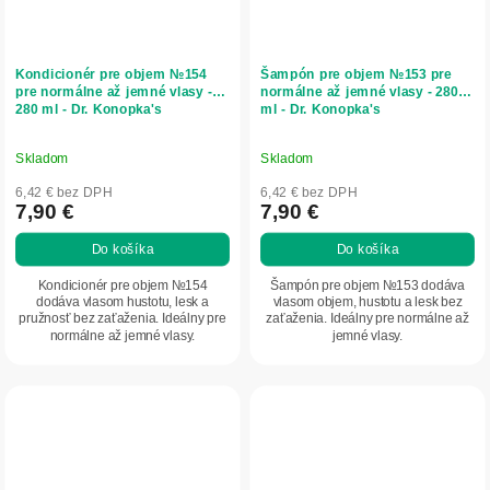
Kondicionér pre objem №154
Šampón pre objem №153 pre
pre normálne až jemné vlasy -
normálne až jemné vlasy - 280
280 ml - Dr. Konopka's
ml - Dr. Konopka's
Skladom
Skladom
6,42 € bez DPH
6,42 € bez DPH
7,90 €
7,90 €
Do košíka
Do košíka
Kondicionér pre objem №154
Šampón pre objem №153 dodáva
dodáva vlasom hustotu, lesk a
vlasom objem, hustotu a lesk bez
pružnosť bez zaťaženia. Ideálny pre
zaťaženia. Ideálny pre normálne až
normálne až jemné vlasy.
jemné vlasy.