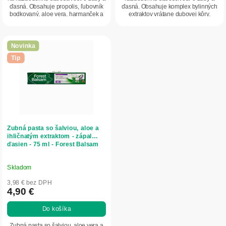
ďasná. Obsahuje propolis, ľubovník
ďasná. Obsahuje komplex bylinných
bodkovaný, aloe vera, harmanček a
extraktov vrátane dubovej kôry,
ďalšie...
jedle,...
Novinka
Tip
Zubná pasta so šalviou, aloe a
ihličnatým extraktom - zápal
ďasien - 75 ml - Forest Balsam
Skladom
3,98 € bez DPH
4,90 €
Do košíka
Zubná pasta so šalviou, aloe vera a