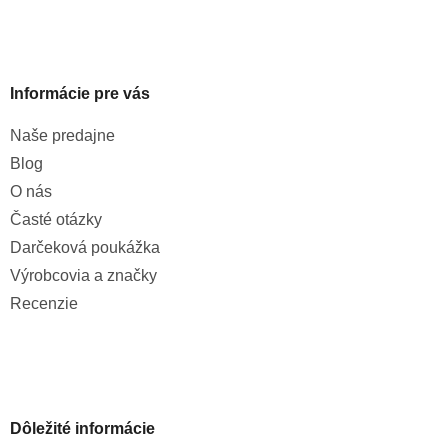
i
s
u
Informácie pre vás
Naše predajne
Blog
O nás
Časté otázky
Darčeková poukážka
Výrobcovia a značky
Recenzie
Dôležité informácie