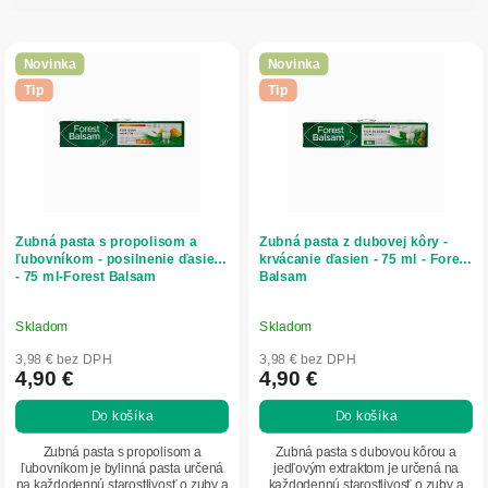
i
V
e
ý
p
Novinka
Novinka
p
r
Tip
Tip
i
o
s
d
p
u
r
k
o
t
d
o
Zubná pasta s propolisom a
Zubná pasta z dubovej kôry -
u
v
ľubovníkom - posilnenie ďasien
krvácanie ďasien - 75 ml - Forest
- 75 ml-Forest Balsam
Balsam
k
t
o
Skladom
Skladom
v
3,98 € bez DPH
3,98 € bez DPH
4,90 €
4,90 €
Do košíka
Do košíka
Zubná pasta s propolisom a
Zubná pasta s dubovou kôrou a
ľubovníkom je bylinná pasta určená
jedľovým extraktom je určená na
na každodennú starostlivosť o zuby a
každodennú starostlivosť o zuby a