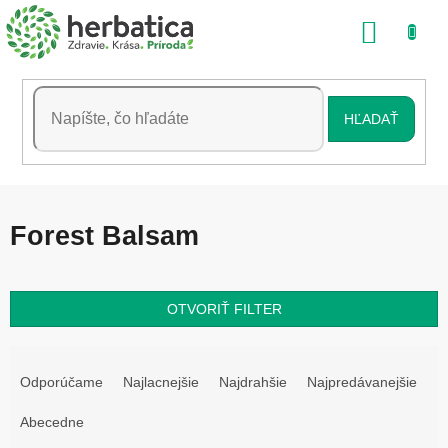
Prejsť
NÁKU
na
obsah
KOŠÍK
HĽADAŤ
Forest Balsam
OTVORIŤ FILTER
R
a
Odporúčame
Najlacnejšie
Najdrahšie
Najpredávanejšie
d
e
Abecedne
n