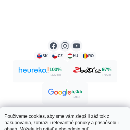
SK
CZ
HU
RO
100%
97%
(2326x)
(792x)
5,0/5
(26x)
Používame cookies, aby sme vám zlepšili zážitok z
nakupovania, zobrazili relevantné ponuky a prispôsobili
Vytvoril Shoptet
obsah. Môžete ich prijať alebo odmietnuť.