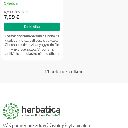
Skladom
6,50 € bez DPH
7,99 €
Do košíka
Kozmetický krém-balzam na nohy na
každodennú starostlivosť o pokožku.
Obsahuje extrakt z badyagy a ďalšie
vyživujúce zložky. Vhodný na
aplikáciu na pokožku nôh po dlhom
státí...
11
položiek celkom
O
v
l
Z
á
á
d
p
a
ä
c
t
i
i
e
p
e
Váš partner pre zdravý životný štýl a vitalitu.