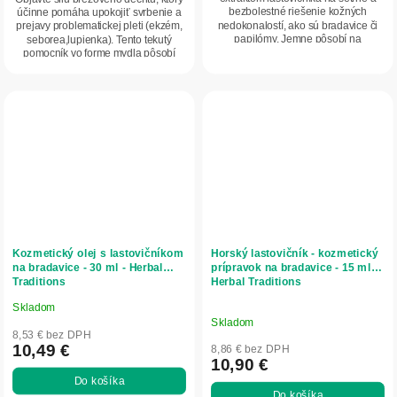
bezbolestné riešenie kožných
účinne pomáha upokojiť svrbenie a
hviezdičiek.
nedokonalostí, ako sú bradavice či
prejavy problematickej pleti (ekzém,
papilómy. Jemne pôsobí na
seborea,lupienka). Tento tekutý
zrohovatenú a drsnú...
pomocník vo forme mydla pôsobí
do...
Kozmetický olej s lastovičníkom
Horský lastovičník - kozmetický
na bradavice - 30 ml - Herbal
prípravok na bradavice - 15 ml -
Traditions
Herbal Traditions
Skladom
Priemerné
Skladom
hodnotenie
8,53 € bez DPH
produktu
10,49 €
8,86 € bez DPH
10,90 €
je
Do košíka
5,0
Do košíka