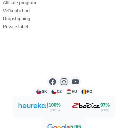
Affiliate program
Veľkoobchod
Dropshipping
Private label
SK
CZ
HU
RO
100%
97%
(2326x)
(792x)
5,0/5