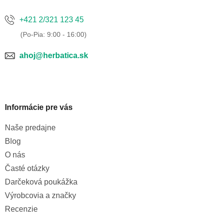
r
v
k
+421 2/321 123 45
y
v
ý
p
ahoj@herbatica.sk
i
s
u
Informácie pre vás
Naše predajne
Blog
O nás
Časté otázky
Darčeková poukážka
Výrobcovia a značky
Recenzie