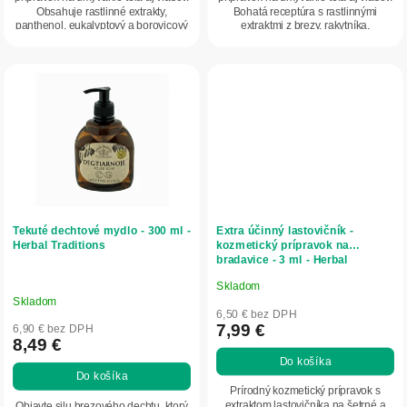
Obsahuje rastlinné extrakty,
Bohatá receptúra s rastlinnými
panthenol, eukalyptový a borovicový
extraktmi z brezy, rakytníka,
olej....
harmančeka, ľanu,...
Tekuté dechtové mydlo - 300 ml -
Extra účinný lastovičník -
Herbal Traditions
kozmetický prípravok na
bradavice - 3 ml - Herbal
Traditions
Skladom
Priemerné
Skladom
hodnotenie
6,50 € bez DPH
produktu
7,99 €
6,90 € bez DPH
8,49 €
je
Do košíka
5,0
Do košíka
z
Prírodný kozmetický prípravok s
5
extraktom lastovičníka na šetrné a
Objavte silu brezového dechtu, ktorý