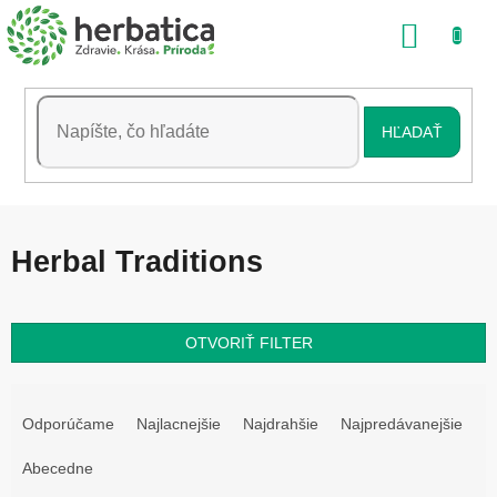
Prejsť
NÁKU
na
obsah
KOŠÍK
HĽADAŤ
Herbal Traditions
OTVORIŤ FILTER
R
a
Odporúčame
Najlacnejšie
Najdrahšie
Najpredávanejšie
d
e
Abecedne
n