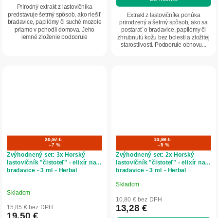
z
Prírodný extrakt z lastovičníka
5
predstavuje šetrný spôsob, ako riešiť
Extrakt z lastovičníka ponúka
bradavice, papilómy či suché mozole
prirodzený a šetrný spôsob, ako sa
hviezdičiek.
priamo v pohodlí domova. Jeho
postarať o bradavice, papilómy či
jemné zloženie podporuje
zhrubnutú kožu bez bolesti a zložitej
prirodzenú...
starostlivosti. Podporuje obnovu...
20,97 €
13,98 €
–7 %
–5 %
Zvýhodnený set: 3x Horský
Zvýhodnený set: 2x Horský
lastovičník "čistoteľ" - elixír na
lastovičník "čistoteľ" - elixír na
bradavice - 3 ml - Herbal
bradavice - 3 ml - Herbal
Traditions
Traditions
Skladom
Priemerné
Skladom
hodnotenie
10,80 € bez DPH
produktu
13,28 €
15,85 € bez DPH
19,50 €
je