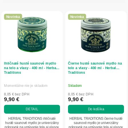
i
V
e
ý
p
Novinka
Novinka
p
r
i
o
s
d
p
u
r
k
o
t
d
o
Ihličnaté husté saunové mydlo
Čierne husté saunové mydlo na
u
v
na telo a vlasy - 400 ml - Herbal
telo a vlasy - 400 ml - Herbal
Traditions
Traditions
k
t
o
Momentálne nie je skladom
Skladom
v
8,05 € bez DPH
8,05 € bez DPH
9,90 €
9,90 €
DETAIL
Do košíka
HERBAL TRADITIONS ihličnaté
HERBAL TRADITIONS čierne husté
husté saunové mydlo je univerzálny
saunové mydlo je univerzálny
prípravok na umývanie tela aj vlasov.
prípravok na umývanie tela aj vlasov.