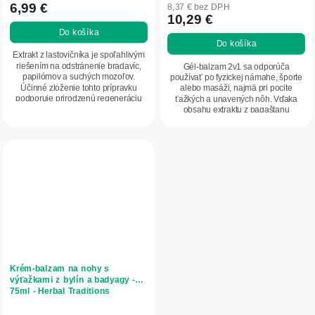
produktu
6,99 €
8,37 € bez DPH
10,29 €
je
Do košíka
4,7
Do košíka
z
Extrakt z lastovičníka je spoľahlivým
5
riešením na odstránenie bradavíc,
Gél-balzam 2v1 sa odporúča
papilómov a suchých mozoľov.
používať po fyzickej námahe, športe
hviezdičiek.
Účinné zloženie tohto prípravku
alebo masáži, najmä pri pocite
podporuje prirodzenú regeneráciu
ťažkých a unavených nôh. Vďaka
pokožky,...
obsahu extraktu z pagaštanu
konského, kvetu...
Krém-balzam na nohy s
výťažkami z bylín a badyagy -
75ml - Herbal Traditions