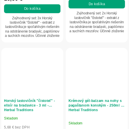
Do košíka
4,8
Do košíka
z
Zvýhodnený set: 2x Horský
5
lastovičník "čistoteľ" - extrakt z
Zvýhodnený set: 3x Horský
lastovičníka je spoľahlivým riešením
lastovičník "čistoteľ" - extrakt z
hviezdičiek.
na odstránenie bradavíc, papilómov
lastovičníka je spoľahlivým riešením
a suchých mozoľov. Účinné zloženie
na odstránenie bradavíc, papilómov
tohto...
a suchých mozoľov. Účinné zloženie
tohto...
Horský lastovičník "čistoteľ" -
Krémový gél-balzam na nohy s
elixír na bradavice - 3 ml -
pagaštanom konským - 250ml -
Herbal Traditions
Herbal Traditions
Skladom
Priemerné
Skladom
hodnotenie
5,68 € bez DPH