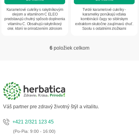
Karamelové cukríky s rakytníkovým
Tvrdé karamelové cukríky -
olejom a vitamínom C ELEO
karamelky ponúkajú vďaka
predstavujú chutný spôsob doplnenia
kombinácii čagy so sibírskym
vitamínu C. Obsahujú rakytníkový
extraktom skutočne zaujímavú chuť.
olej, ktorý je prirodzeným zdrojom
Spolu s ostatnými zložkami
cenných...
prispievajú k silnej imunite, sú...
6
položiek celkom
O
v
l
Z
á
á
d
p
a
ä
c
t
i
i
e
p
e
Váš partner pre zdravý životný štýl a vitalitu.
r
v
k
+421 2/321 123 45
y
v
ý