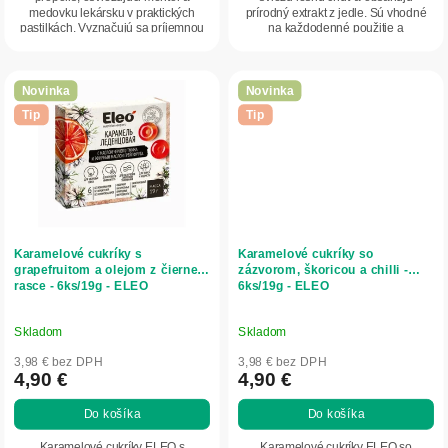
medovku lekársku v praktických
prírodný extrakt z jedle. Sú vhodné
pastilkách. Vyznačujú sa príjemnou
na každodenné použitie a
bylinnou chuťou a...
neobsahujú...
Novinka
Novinka
Tip
Tip
Karamelové cukríky s
Karamelové cukríky so
grapefruitom a olejom z čiernej
zázvorom, škoricou a chilli -
rasce - 6ks/19g - ELEO
6ks/19g - ELEO
Skladom
Skladom
3,98 € bez DPH
3,98 € bez DPH
4,90 €
4,90 €
Do košíka
Do košíka
Karamelové cukríky ELEO s
Karamelové cukríky ELEO so