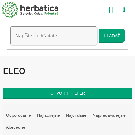
Prejsť
NÁKU
na
obsah
KOŠÍK
HĽADAŤ
ELEO
OTVORIŤ FILTER
R
a
Odporúčame
Najlacnejšie
Najdrahšie
Najpredávanejšie
d
e
Abecedne
n