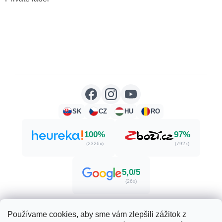
SK
CZ
HU
RO
100%
97%
(2326x)
(792x)
5,0/5
(26x)
Používame cookies, aby sme vám zlepšili zážitok z