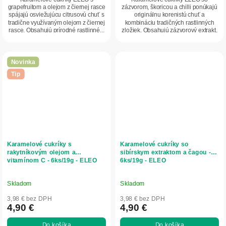
grapefruitom a olejom z čiernej rasce
zázvorom, škoricou a chilli ponúkajú
spájajú osviežujúcu citrusovú chuť s
originálnu korenistú chuť a
tradične využívaným olejom z čiernej
kombináciu tradičných rastlinných
rasce. Obsahujú prírodné rastlinné...
zložiek. Obsahujú zázvorový extrakt,
mletú škoricu...
Novinka
Tip
Karamelové cukríky s
Karamelové cukríky so
rakytníkovým olejom a
sibírskym extraktom a čagou -
vitamínom C - 6ks/19g - ELEO
6ks/19g - ELEO
Skladom
Skladom
3,98 € bez DPH
3,98 € bez DPH
4,90 €
4,90 €
Do košíka
Do košíka