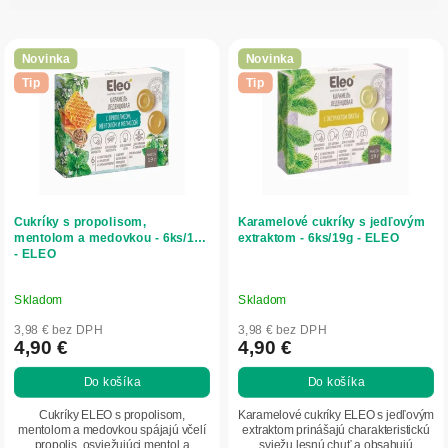
i
V
e
ý
p
Novinka
Novinka
p
r
Tip
Tip
i
o
s
d
p
u
r
k
o
t
d
o
Cukríky s propolisom,
Karamelové cukríky s jedľovým
u
v
mentolom a medovkou - 6ks/19g
extraktom - 6ks/19g - ELEO
- ELEO
k
t
o
Skladom
Skladom
v
3,98 € bez DPH
3,98 € bez DPH
4,90 €
4,90 €
Do košíka
Do košíka
Cukríky ELEO s propolisom,
Karamelové cukríky ELEO s jedľovým
mentolom a medovkou spájajú včelí
extraktom prinášajú charakteristickú
propolis, osviežujúci mentol a
sviežu lesnú chuť a obsahujú