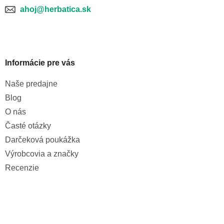
p
ahoj@herbatica.sk
i
s
u
Informácie pre vás
Naše predajne
Blog
O nás
Časté otázky
Darčeková poukážka
Výrobcovia a značky
Recenzie