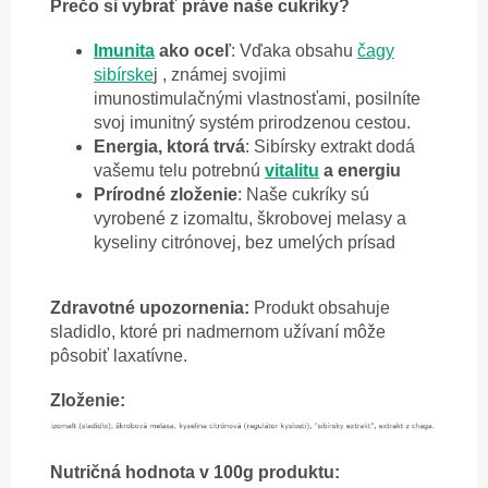
Prečo si vybrať práve naše cukríky?
Imunita
ako oceľ
: Vďaka obsahu
čagy
sibírske
j , známej svojimi
imunostimulačnými vlastnosťami, posilníte
svoj imunitný systém prirodzenou cestou.
Energia, ktorá trvá
: Sibírsky extrakt dodá
vašemu telu potrebnú
vitalitu
a energiu
Prírodné zloženie
: Naše cukríky sú
vyrobené z izomaltu, škrobovej melasy a
kyseliny citrónovej, bez umelých prísad
Zdravotné upozornenia:
Produkt o
bsahuje
sladidlo, ktoré pri nadmernom užívaní môže
pôsobiť laxatívne.
Zloženie:
Nutričná hodnota v 100g produktu: