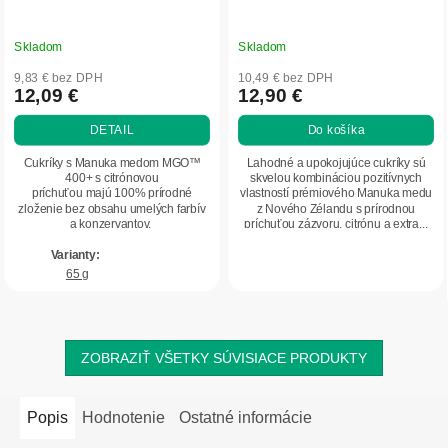
Skladom
Skladom
9,83 € bez DPH
10,49 € bez DPH
12,09 €
12,90 €
DETAIL
Do košíka
Cukríky s Manuka medom MGO™
Lahodné a upokojujúce cukríky sú
400+ s citrónovou
skvelou kombináciou pozitívnych
príchuťou majú 100% prírodné
vlastností prémiového Manuka medu
zloženie bez obsahu umelých farbív
z Nového Zélandu s prírodnou
a konzervantov.
príchuťou zázvoru, citrónu a extra...
65 g
ZOBRAZIŤ VŠETKY SÚVISIACE PRODUKTY
Popis
Hodnotenie
Ostatné informácie