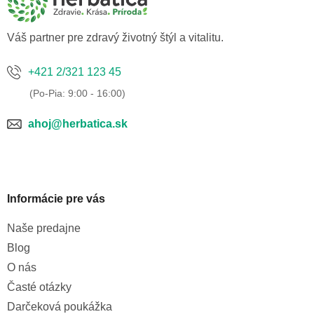
t
i
e
Váš partner pre zdravý životný štýl a vitalitu.
+421 2/321 123 45
ahoj@herbatica.sk
Informácie pre vás
Naše predajne
Blog
O nás
Časté otázky
Darčeková poukážka