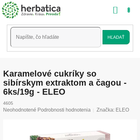
Prejsť
NÁKU
na
obsah
KOŠÍK
HĽADAŤ
Karamelové cukríky so
sibírskym extraktom a čagou -
6ks/19g - ELEO
4605
Priemerné
Neohodnotené
Podrobnosti hodnotenia
Značka:
ELEO
hodnotenie
produktu
je
0,0