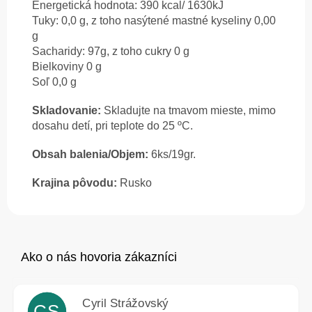
Energetická hodnota: 390 kcal/ 1630kJ
Tuky: 0,0 g, z toho nasýtené mastné kyseliny 0,00
g
Sacharidy: 97g, z toho cukry 0 g
Bielkoviny 0 g
Soľ 0,0 g
Skladovanie:
Skladujte na tmavom mieste, mimo
dosahu detí, pri teplote do 25 ºC.
Obsah balenia/Objem:
6ks/19gr.
Krajina pôvodu:
Rusko
Cyril Strážovský
CS