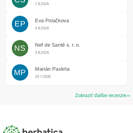
Hodnotenie obchodu je 5 z 5 hviezdičiek.
7.8.2026
Eva Polačkova
EP
Hodnotenie obchodu je 5 z 5 hviezdičiek.
4.8.2026
Nef de Santé s. r. o.
NS
Hodnotenie obchodu je 5 z 5 hviezdičiek.
3.8.2026
Marián Paskrta
MP
Hodnotenie obchodu je 5 z 5 hviezdičiek.
29.7.2026
Zobraziť ďalšie recenzie
Z
á
p
ä