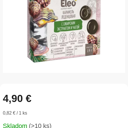
z
5
hviezdičiek.
4,90 €
Jednotková
0,82 € / 1 ks
cena:
Skladom
(>10 ks)