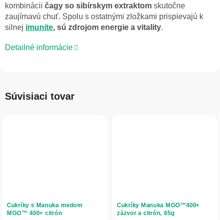
kombinácii
čagy so sibírskym extraktom
skutočne
zaujímavú chuť. Spolu s ostatnými zložkami prispievajú k
silnej
imunite
, sú zdrojom energie a vitality
.
Detailné informácie
Súvisiaci tovar
Cukríky s Manuka medom
Cukríky Manuka MGO™400+
MGO™ 400+ citrón
zázvor a citrón, 65g