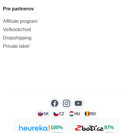
Pre partnerov
Affiliate program
Veľkoobchod
Dropshipping
Private label
SK
CZ
HU
RO
100%
97%
(2326x)
(792x)