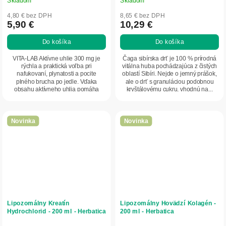
4,80 € bez DPH
8,65 € bez DPH
5,90 €
10,29 €
Do košíka
Do košíka
VITA-LAB Aktívne uhlie 300 mg je
Čaga sibírska drť je 100 % prírodná
rýchla a praktická voľba pri
vitálna huba pochádzajúca z čistých
nafukovaní, plynatosti a pocite
oblastí Sibíri. Nejde o jemný prášok,
plného brucha po jedle. Vďaka
ale o drť s granuláciou podobnou
obsahu aktívneho uhlia pomáha
kryštálovému cukru, vhodnú na...
znižovať nadmerné...
Novinka
Novinka
Lipozomálny Kreatín
Lipozomálny Hovädzí Kolagén -
Hydrochlorid - 200 ml - Herbatica
200 ml - Herbatica