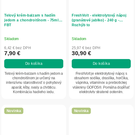
Telový krém-balzam s hadím
FreshVolt - elektrolytový nápoj
jedom a chondroitínom - 75ml -
(granátové jablko) - 240 g -
FBT
Rozhýb to
Skladom
Skladom
6,42 € bez DPH
25,97 € bez DPH
7,90 €
30,90 €
Do košíka
Do košíka
Telový krém-balzam s hadím jedom a
FreshVolt je elektrolytový nápoj s
chondroitínom je určený na
obsahom sodíka, draslíka, horčíka,
intenzívnu starostlivosť o pohybový
vápnika, vitamínov a prebiotickej
aparát, kĺby, svaly a chrbticu.
vlákniny GOFOS®. Pomáha dopĺňať
Kombinácia hadieho jedu,
elektrolyty stratené potením,
chondroitínu a...
podporuje...
Novinka
Novinka