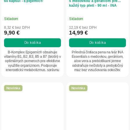
60 kapsúl - Epigemic®
s medovkou a gerániom pre
každý typ pleti - 90 ml - INA
Essentials
Skladom
Skladom
8,32 € bez DPH
12,19 € bez DPH
9,90 €
14,99 €
Do košíka
Do košíka
B-Komplex Epigemic® obsahuje
Prírodná čistiaca pena na tvár INA
vitamíny B1, B2, B3, B5 a B7 (biotín) v
Essentials s medovkou, gerániom,
optimálnych pomeroch pre efektívne
aloe vera a prebiotikami jemne
využitie organizmom. Podporuje
odstraňuje nečistoty a prebytočný
energetický metabolizmus, správnu
maz bez vysušovania pokožky.
činnosť...
Podporuje...
Novinka
Novinka