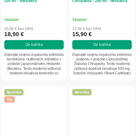
200 ml - Herbatica
Chrupavka - 200 ml - Herbatica
Skladom
Skladom
15,88 € bez DPH
13,36 € bez DPH
18,90 €
15,90 €
Do košíka
Do košíka
Doprajte svojmu organizmu prémiovú
Doprajte svojmu organizmu prémiovú
kombináciu rastlinných extraktov v
podporu v podobe Lipozomálnej
podobe Lipozomálneho Histamin
Žraločej Chrupavky. Tento moderný
Blockeru. Tento moderný výživový
výživový doplnok obsahuje 500 mg
doplnok obsahuje kvercetín zo
žraločej chrupavky (Shark Cartilage)
sophory...
v...
Novinka
Novinka
Tip