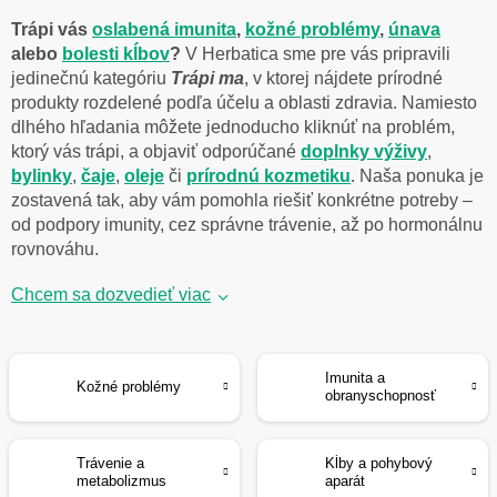
Trápi vás
oslabená imunita
,
kožné problémy
,
únava
alebo
bolesti kĺbov
?
V Herbatica sme pre vás pripravili
jedinečnú kategóriu
Trápi ma
, v ktorej nájdete prírodné
produkty rozdelené podľa účelu a oblasti zdravia. Namiesto
dlhého hľadania môžete jednoducho kliknúť na problém,
ktorý vás trápi, a objaviť odporúčané
doplnky výživy
,
bylinky
,
čaje
,
oleje
či
prírodnú kozmetiku
. Naša ponuka je
zostavená tak, aby vám pomohla riešiť konkrétne potreby –
od podpory imunity, cez správne trávenie, až po hormonálnu
rovnováhu.
Chcem sa dozvedieť viac
Imunita a
Kožné problémy
obranyschopnosť
Trávenie a
Kĺby a pohybový
metabolizmus
aparát