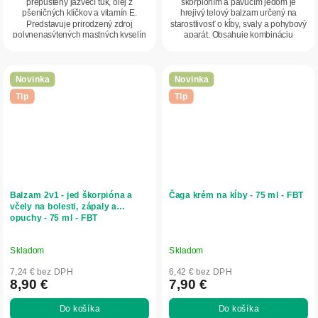
prepustený jazvečí tuk, olej z
škorpióním a pavúčím jedom je
pšeničných klíčkov a vitamín E.
hrejivý telový balzam určený na
Predstavuje prirodzený zdroj
starostlivosť o kĺby, svaly a pohybový
polynenasýtených mastných kyselín
aparát. Obsahuje kombináciu
vrátane omega-3....
biologicky...
Novinka
Novinka
Tip
Tip
Balzam 2v1 - jed škorpióna a
Čaga krém na kĺby - 75 ml - FBT
včely na bolesti, zápaly a
opuchy - 75 ml - FBT
Skladom
Skladom
7,24 € bez DPH
6,42 € bez DPH
8,90 €
7,90 €
Do košíka
Do košíka