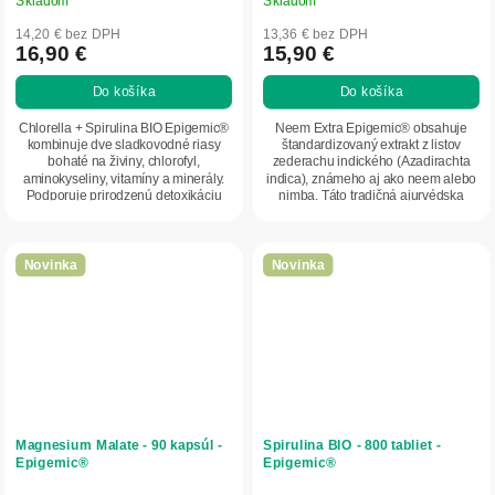
14,20 € bez DPH
13,36 € bez DPH
16,90 €
15,90 €
Do košíka
Do košíka
Chlorella + Spirulina BIO Epigemic®
Neem Extra Epigemic® obsahuje
kombinuje dve sladkovodné riasy
štandardizovaný extrakt z listov
bohaté na živiny, chlorofyl,
zederachu indického (Azadirachta
aminokyseliny, vitamíny a minerály.
indica), známeho aj ako neem alebo
Podporuje prirodzenú detoxikáciu
nimba. Táto tradičná ajurvédska
organizmu,...
rastlina je...
Novinka
Novinka
Magnesium Malate - 90 kapsúl -
Spirulina BIO - 800 tabliet -
Epigemic®
Epigemic®