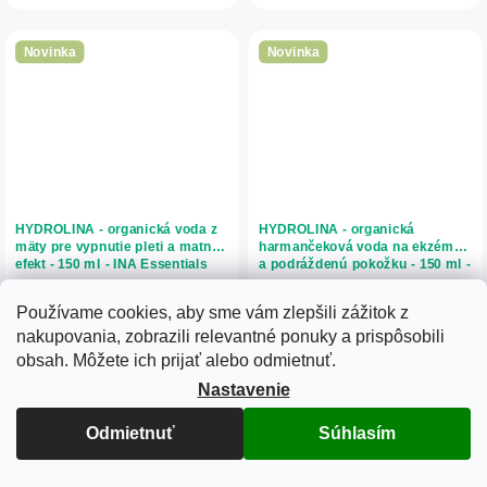
Pomáha upokojovať...
hydrolát z...
Novinka
Novinka
HYDROLINA - organická voda z
HYDROLINA - organická
mäty pre vypnutie pleti a matný
harmančeková voda na ekzémy
efekt - 150 ml - INA Essentials
a podráždenú pokožku - 150 ml -
INA Essentials
Používame cookies, aby sme vám zlepšili zážitok z
Skladom
Skladom
nakupovania, zobrazili relevantné ponuky a prispôsobili
11,37 € bez DPH
11,37 € bez DPH
obsah. Môžete ich prijať alebo odmietnuť.
13,99 €
13,99 €
Nastavenie
Do košíka
Do košíka
Odmietnuť
Súhlasím
HYDROLINA Mäta od INA Essentials
HYDROLINA Harmanček od INA
je organická mätová voda určená na
Essentials je organická
starostlivosť o mastnú, zmiešanú a
harmančeková voda určená na