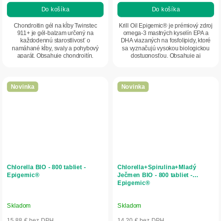
Do košíka
Do košíka
Chondroitin gél na kĺby Twinstec
Krill Oil Epigemic® je prémiový zdroj
911+ je gél-balzam určený na
omega-3 mastných kyselín EPA a
každodennú starostlivosť o
DHA viazaných na fosfolipidy, ktoré
namáhané kĺby, svaly a pohybový
sa vyznačujú vysokou biologickou
aparát. Obsahuje chondroitín,
dostupnosťou. Obsahuje aj
glukozamín, vitamíny B1 a...
prirodzene sa...
Novinka
Novinka
Chlorella BIO - 800 tabliet -
Chlorella+Spirulina+Mladý
Epigemic®
Ječmen BIO - 800 tabliet -
Epigemic®
Skladom
Skladom
15,88 € bez DPH
14,20 € bez DPH