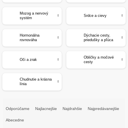
Mozog a nervový
Srdce a cievy
systém
Hormonálna
Dýchacie cesty,
rovnováha
priedušky a pľúca
Obličky a močové
Oči a zrak
cesty
Chudnutie a krásna
línia
R
a
Odporúčame
Najlacnejšie
Najdrahšie
Najpredávanejšie
d
e
Abecedne
n