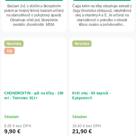
Balzam 2v1 s včelím a škorpióním
Čaga krém na kĺby obsahuje extrakt z
jedom je hrejivý telový balzam určený
čagy (Inonotus obliquus), rakytníkový
na starostlivosť o pohybový aparát.
olej a vitamíny A a E. Je určený na
Obsahuje včelí jed, škorpiónie
starostlivosť o pokožku v oblasti
peptidy, chondroitín, MSM,
kĺbov, svalov a pohybového...
eukalyptový...
Novinka
Novinka
Tip
CHONDROITIN - gél na kĺby - 100
Krill olej - 60 kapsúl -
ml - Twinstec 911+
Epigemic®
Skladom
Skladom
8,05 € bez DPH
18,40 € bez DPH
9,90 €
21,90 €