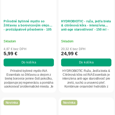
Prírodné bylinné mydlo so
HYDROBIOTIC - ruža, jedľa biela
žihľavou a borovicovým olejom
& citrónová kôra - intenzívna
- protizápalové pôsobenie - 105
anti-age starostlivosť - 150 ml -
g - INA Essentials
INA Essentials
Skladom
Skladom
4,87 € bez DPH
20,32 € bez DPH
5,99 €
24,99 €
Do košíka
Do košíka
Prírodné bylinné mydlo INA
HYDROBIOTIC Ruža, Jedľa biela &
Essentials so žihľavou a olejom z
Citrónová kôra od INA Essentials je
bielej borovice jemne čistí pokožku,
intenzívna anti-age starostlivosť pre
podporuje jej regeneráciu a pomáha
zrelú, suchú a unavenú pleť.
upokojovať problematické miesta. Je
Kombinuje organické hydroláty z
vhodné...
ruže a...
Novinka
Novinka