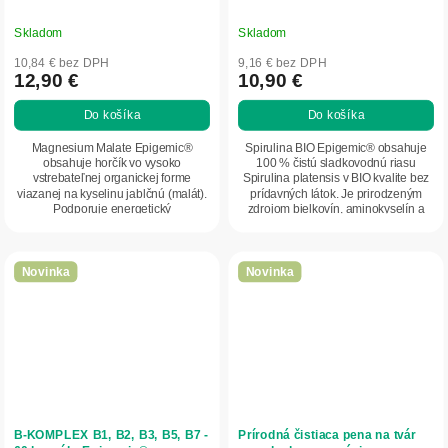
Skladom
Skladom
10,84 € bez DPH
9,16 € bez DPH
12,90 €
10,90 €
Do košíka
Do košíka
Magnesium Malate Epigemic®
Spirulina BIO Epigemic® obsahuje
obsahuje horčík vo vysoko
100 % čistú sladkovodnú riasu
vstrebateľnej organickej forme
Spirulina platensis v BIO kvalite bez
viazanej na kyselinu jablčnú (malát).
prídavných látok. Je prirodzeným
Podporuje energetický
zdrojom bielkovín, aminokyselín a
metabolizmus, správnu činnosť...
ďalších...
Novinka
Novinka
B-KOMPLEX B1, B2, B3, B5, B7 -
Prírodná čistiaca pena na tvár