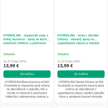
HYDROLINA - organická voda z
HYDROLINA - voda z divokej
bielej borovice - sprej na kožnú
žihľavy - vlasový sprej na
plesňovú infekciu a páchnuce
vypadávanie vlasov a mastné
nohy - 150 ml - INA Essentials
vlasy- 150 ml - INA Essentials
Skladom
Skladom
11,37 € bez DPH
11,37 € bez DPH
13,99 €
13,99 €
Do košíka
Do košíka
HYDROLINA Biela borovica od INA
HYDROLINA Divoká žihľava od INA
Essentials je organický sprej určený
Essentials je organický vlasový sprej
na starostlivosť o pokožku nôh a
určený na starostlivosť o
nechty so sklonom k plesňovým
vypadávanie vlasov, mastnú pokožku
infekciám, nadmernému poteniu a
hlavy a oslabené vlasové korienky.
nepríjemnému...
Obsahuje...