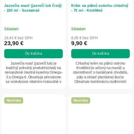
Jazvečia masť (jazvečí tuk čistý)
Krém na pätnú ostrohu chladivý
- 100 ml - Sustamed
- 75 ml - KrokMed
Skladom
Skladom
19,43 € bez DPH
8,05 € bez DPH
23,90 €
9,90 €
Do košíka
Do košíka
Jazvečia masť (jazvečí tuk) je
Chladivý krém na pätnú ostrohu
tradičný prírodný produkt bohatý na
KrokMed je určený na masáž a
nenasýtené mastné kyseliny Omega-
starostlivosť o namáhané chodidlá,
3 a Omega-6. Obsahuje prirodzene
päty a oblasť plantárnej fascie.
sa vyskytujúce vitamíny rozpustné v
Obsahuje kombináciu rastlinných
tukoch a...
extraktov a...
Novinka
Novinka