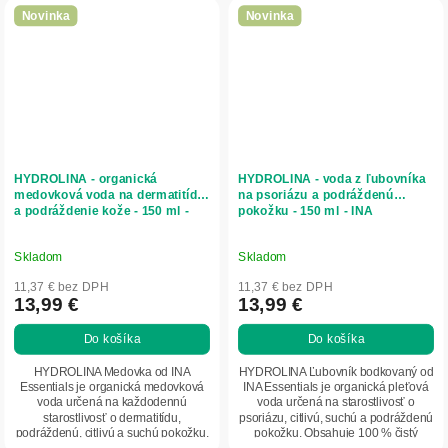
Novinka
Novinka
HYDROLINA - organická
HYDROLINA - voda z ľubovníka
medovková voda na dermatitídu
na psoriázu a podráždenú
a podráždenie kože - 150 ml -
pokožku - 150 ml - INA
INA Essentials
Essentials
Skladom
Skladom
11,37 € bez DPH
11,37 € bez DPH
13,99 €
13,99 €
Do košíka
Do košíka
HYDROLINA Medovka od INA
HYDROLINA Ľubovník bodkovaný od
Essentials je organická medovková
INA Essentials je organická pleťová
voda určená na každodennú
voda určená na starostlivosť o
starostlivosť o dermatitídu,
psoriázu, citlivú, suchú a podráždenú
podráždenú, citlivú a suchú pokožku.
pokožku. Obsahuje 100 % čistý