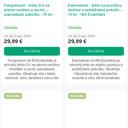
Fungomycol - krém 2v1 na
Exemotosin - krém na psoriázu,
plesne nechtov a suchú,
ekzémy a podráždenú pokožku -
popraskanú pokožku - 75 ml -
75 ml - INA Essentials
INA Essentials
Skladom
Skladom
24,38 € bez DPH
24,38 € bez DPH
29,99 €
29,99 €
Do košíka
Do košíka
Fungomycol od INA Essentials je
Exemotosin od INA Essentials je
prírodný krém 2v1 na plesne nechtov,
prírodný krém na ekzém, psoriázu a
chodidiel a suchú, popraskanú
podráždenú pokožku. Obsahuje
pokožku. Obsahuje olej z bielej
ľubovníkový olej, harmanček,
borovice, ureu, gerániový olej a olej
propolis a ureu, ktoré pomáhajú
zo...
upokojovať svrbenie,...
Novinka
Novinka