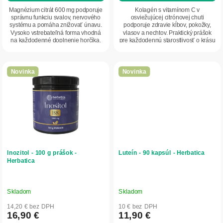
Magnézium citrát 600 mg podporuje
Kolagén s vitamínom C v
správnu funkciu svalov, nervového
osviežujúcej citrónovej chuti
systému a pomáha znižovať únavu.
podporuje zdravie kĺbov, pokožky,
Vysoko vstrebateľná forma vhodná
vlasov a nechtov. Praktický prášok
na každodenné doplnenie horčíka.
pre každodennú starostlivosť o krásu
aj pohybový aparát.
Novinka
Novinka
Inozitol - 100 g prášok -
Luteín - 90 kapsúl - Herbatica
Herbatica
Skladom
Skladom
14,20 € bez DPH
10 € bez DPH
16,90 €
11,90 €