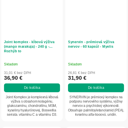
Joint komplex - kĺbová výživa
Synervin - prémiová výživa
(mango marakuja) - 240 g -
nervov - 60 kapsúl - Myelis
Rozhýb to
Skladom
Skladom
31,01 € bez DPH
26,81 € bez DPH
36,90 €
31,90 €
Do košíka
Do košíka
Joint Komplex je komplexná kĺbová
SYNERVIN je prémiový komplex na
výživa s obsahom kolagénu,
podporu nervového systému, výživy
glukozamínu, chondroitínu, MSM,
nervov a psychickej výkonnosti.
kyseliny hyalurónovej, Boswellia
Obsahuje palmitoyletanolamid (PEA),
serrata, vitamínu C a vitamínu D3.
kyselinu alfa-lipoovú, uridín,
Podporuje...
Boswellia...