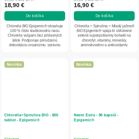
18,90 €
16,90 €
Do košíka
Do košíka
Chlorella BIO Epigemic® obsahuje
Chlorella + Spirulina + Mladý jačmeň
100 % čistú sladkovodnú riasu
BIO Epigemic® spája tri obľúbené
Chlorella vulgaris bez prídavných
zelené superpotraviny bohaté na
látok. Podporuje prirodzenú
chlorofyl, vitamíny, minerály,
detoxikáciu organizmu, správnu
aminokyseliny a antioxidanty.
funkciu pečene, čriev...
Podporuje...
Novinka
Novinka
Chlorella+Spirulina BIO - 800
Neem Extra - 90 kapsúl -
tabliet - Epigemic®
Epigemic®
Skladom
Skladom