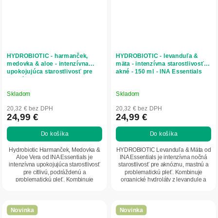
HYDROBIOTIC - harmanček,
HYDROBIOTIC - levanduľa &
medovka & aloe - intenzívna
mäta - intenzívna starostlivosť o
upokojujúca starostlivosť pre
akné - 150 ml - INA Essentials
citlivú pleť - 150 ml - INA
Essentials
Skladom
Skladom
20,32 € bez DPH
20,32 € bez DPH
24,99 €
24,99 €
Do košíka
Do košíka
Hydrobiotic Harmanček, Medovka &
HYDROBIOTIC Levanduľa & Mäta od
Aloe Vera od INA Essentials je
INA Essentials je intenzívna nočná
intenzívna upokojujúca starostlivosť
starostlivosť pre aknóznu, mastnú a
pre citlivú, podráždenú a
problematickú pleť. Kombinuje
problematickú pleť. Kombinuje
organické hydroláty z levandule a
organické...
mäty s...
Novinka
Novinka