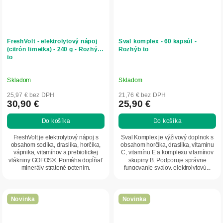
FreshVolt - elektrolytový nápoj
Sval komplex - 60 kapsúl -
(citrón limetka) - 240 g - Rozhýb
Rozhýb to
to
Skladom
Skladom
25,97 € bez DPH
21,76 € bez DPH
30,90 €
25,90 €
Do košíka
Do košíka
FreshVolt je elektrolytový nápoj s
Sval Komplex je výživový doplnok s
obsahom sodíka, draslíka, horčíka,
obsahom horčíka, draslíka, vitamínu
vápnika, vitamínov a prebiotickej
C, vitamínu E a komplexu vitamínov
vlákniny GOFOS®. Pomáha dopĺňať
skupiny B. Podporuje správne
minerály stratené potením,
fungovanie svalov, elektrolytovú...
podporuje...
Novinka
Novinka