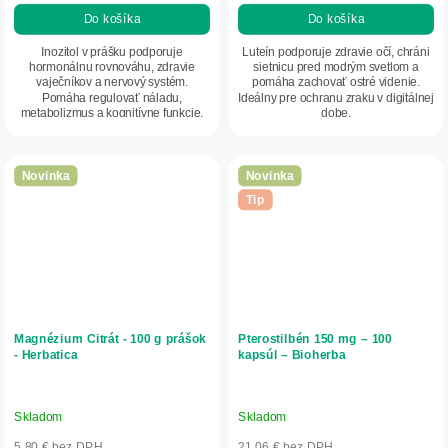
Do košíka
Do košíka
Inozitol v prášku podporuje
Luteín podporuje zdravie očí, chráni
hormonálnu rovnováhu, zdravie
sietnicu pred modrým svetlom a
vaječníkov a nervový systém.
pomáha zachovať ostré videnie.
Pomáha regulovať náladu,
Ideálny pre ochranu zraku v digitálnej
metabolizmus a kognitívne funkcie.
dobe.
Novinka
Novinka
Tip
Magnézium Citrát - 100 g prášok
Pterostilbén 150 mg – 100
- Herbatica
kapsúl – Bioherba
Skladom
Skladom
5,80 € bez DPH
21,06 € bez DPH