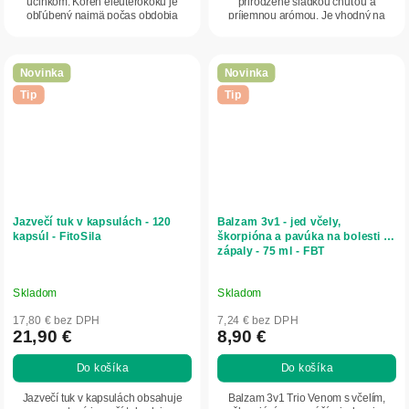
účinkom. Koreň eleuterokoku je
prirodzene sladkou chuťou a
obľúbený najmä počas obdobia
príjemnou arómou. Je vhodný na
fyzickej a...
prípravu...
Novinka
Novinka
Tip
Tip
Jazvečí tuk v kapsulách - 120
Balzam 3v1 - jed včely,
kapsúl - FitoSila
škorpióna a pavúka na bolesti a
zápaly - 75 ml - FBT
Skladom
Skladom
17,80 € bez DPH
7,24 € bez DPH
21,90 €
8,90 €
Do košíka
Do košíka
Jazvečí tuk v kapsulách obsahuje
Balzam 3v1 Trio Venom s včelím,