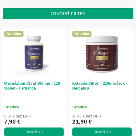
i
e
OTVORIŤ FILTER
p
r
V
o
ý
Novinka
Novinka
d
p
u
i
k
s
t
p
o
r
v
o
d
Magnézium Citrát 600 mg - 110
Kolagén Citrón - 210g prášok -
u
tabliet - Herbatica
Herbatica
k
t
o
Skladom
Skladom
v
6,64 € bez DPH
18,40 € bez DPH
7,90 €
21,90 €
Do košíka
Do košíka