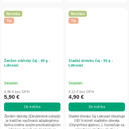
Novinka
Novinka
Tip
Tip
Ženšen sibírsky čaj - 40 g -
Sladké drievko čaj - 50 g -
Lekraset
Lekraset
Skladom
Skladom
4,96 € bez DPH
4,12 € bez DPH
5,90 €
4,90 €
Do košíka
Do košíka
Ženšen sibírsky (Eleuterokok ostnatý)
Sladké drievko čaj Lekraset obsahuje
je tradične využívaná adaptogénna
100 % koreň sladkého drievka
bylina známa svojím povzbudzujúcim
(Glycyrrhiza glabra L.). Vyznačuje sa