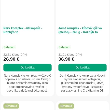
Nerv komplex - 60 kapsúl -
Joint komplex - kĺbová výživa
Rozhýb to
(melón) - 240 g - Rozhýb to
Skladom
Skladom
22,61 € bez DPH
31,01 € bez DPH
26,90 €
36,90 €
Do košíka
Do košíka
Nerv Komplex je komplexný výživový
Joint Komplex je komplexná kĺbová
doplnok s obsahom uridínu, Ginkgo
výživa s obsahom kolagénu,
biloba a vitamínov skupiny B na
glukozamínu, chondroitínu, MSM,
podporu nervového systému,
kyseliny hyalurónovej, Boswellia
psychiky a duševnej výkonnosti.
serrata, vitamínu C a vitamínu D3.
Obsahuje aj...
Podporuje...
Novinka
Novinka