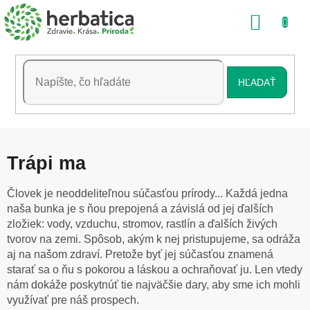
Prejsť
NÁKU
na
obsah
KOŠÍK
HĽADAŤ
Trápi ma
Človek je neoddeliteľnou súčasťou prírody... Každá jedna
naša bunka je s ňou prepojená a závislá od jej ďalších
zložiek: vody, vzduchu, stromov, rastlín a ďalších živých
tvorov na zemi. Spôsob, akým k nej pristupujeme, sa odráža
aj na našom zdraví. Pretože byť jej súčasťou znamená
starať sa o ňu s pokorou a láskou a ochraňovať ju. Len vtedy
nám dokáže poskytnúť tie najväčšie dary, aby sme ich mohli
využívať pre náš prospech.