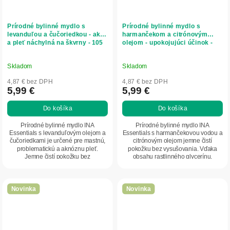
Prírodné bylinné mydlo s
Prírodné bylinné mydlo s
levanduľou a čučoriedkou - akné
harmančekom a citrónovým
a pleť náchylná na škvrny - 105
olejom - upokojujúci účinok -
g - INA Essentials
105 g - INA Essentials
Skladom
Skladom
4,87 € bez DPH
4,87 € bez DPH
5,99 €
5,99 €
Do košíka
Do košíka
Prírodné bylinné mydlo INA
Prírodné bylinné mydlo INA
Essentials s levanduľovým olejom a
Essentials s harmančekovou vodou a
čučoriedkami je určené pre mastnú,
citrónovým olejom jemne čistí
problematickú a aknóznu pleť.
pokožku bez vysušovania. Vďaka
Jemne čistí pokožku bez
obsahu rastlinného glycerínu,
vysušovania, pomáha...
kokosového oleja,...
Novinka
Novinka