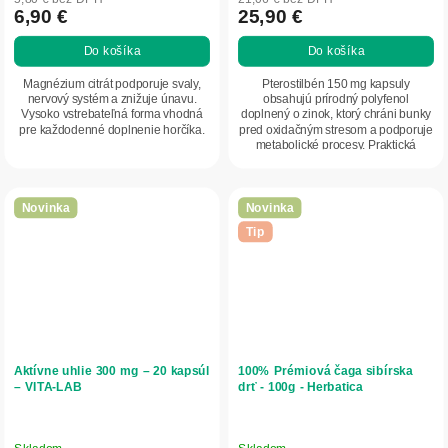
6,90 €
25,90 €
Do košíka
Do košíka
Magnézium citrát podporuje svaly,
Pterostilbén 150 mg kapsuly
nervový systém a znižuje únavu.
obsahujú prírodný polyfenol
Vysoko vstrebateľná forma vhodná
doplnený o zinok, ktorý chráni bunky
pre každodenné doplnenie horčíka.
pred oxidačným stresom a podporuje
metabolické procesy. Praktická
kapsulová forma...
Novinka
Novinka
Tip
Aktívne uhlie 300 mg – 20 kapsúl
100% Prémiová čaga sibírska
– VITA-LAB
drť - 100g - Herbatica
Skladom
Skladom