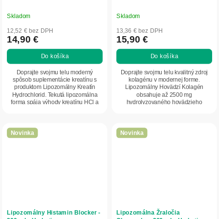
Skladom
Skladom
12,52 € bez DPH
13,36 € bez DPH
14,90 €
15,90 €
Do košíka
Do košíka
Doprajte svojmu telu moderný
Doprajte svojmu telu kvalitný zdroj
spôsob suplementácie kreatínu s
kolagénu v modernej forme.
produktom Lipozomálny Kreatín
Lipozomálny Hovädzí Kolagén
Hydrochlorid. Tekutá lipozomálna
obsahuje až 2500 mg
forma spája výhody kreatínu HCl a
hydrolyzovaného hovädzieho
pokročilej...
kolagénu v dennej dávke a využíva...
Novinka
Novinka
Lipozomálny Histamin Blocker -
Lipozomálna Žraločia