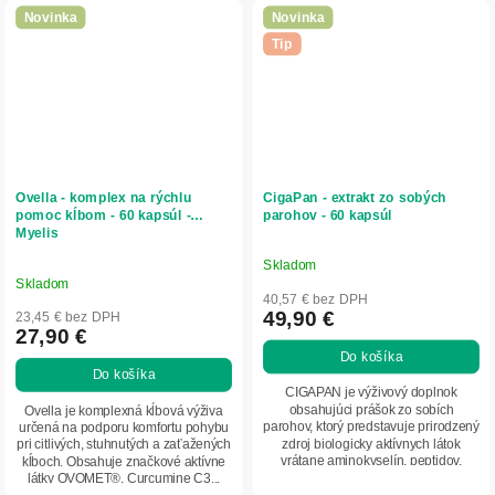
Novinka
Novinka
Tip
Ovella - komplex na rýchlu
CigaPan - extrakt zo sobých
pomoc kĺbom - 60 kapsúl -
parohov - 60 kapsúl
Myelis
Skladom
Priemerné
Skladom
hodnotenie
40,57 € bez DPH
produktu
49,90 €
23,45 € bez DPH
27,90 €
je
Do košíka
5,0
Do košíka
z
CIGAPAN je výživový doplnok
5
obsahujúci prášok zo sobích
Ovella je komplexná kĺbová výživa
parohov, ktorý predstavuje prirodzený
určená na podporu komfortu pohybu
hviezdičiek.
zdroj biologicky aktívnych látok
pri citlivých, stuhnutých a zaťažených
vrátane aminokyselín, peptidov,
kĺboch. Obsahuje značkové aktívne
vitamínov a...
látky OVOMET®, Curcumine C3...