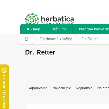
Prejsť
na
obsah
🔥 Zľavy
Trápi ma
Prírodná kozmetik
Predávané značky
Dr. Retter
Domov
Dr. Retter
R
a
Odporúčame
Najlacnejšie
Najdrahšie
Najpre
d
e
n
V
i