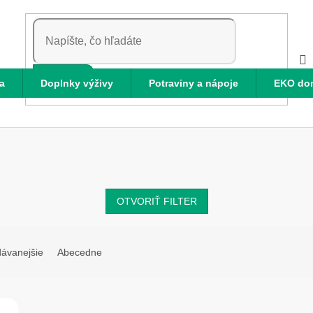
HĽADAŤ
a
Doplnky výživy
Potraviny a nápoje
EKO do
OTVORIŤ FILTER
dávanejšie
Abecedne