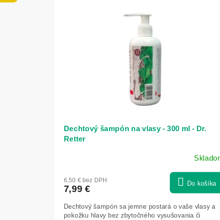
ý
e
p
p
i
r
s
o
p
d
r
u
o
k
d
t
u
o
k
v
t
o
v
Dechtový šampón na vlasy - 300 ml - Dr.
Retter
Sklado
6,50 € bez DPH
Do košíka
7,99 €
Dechtový šampón sa jemne postará o vaše vlasy a
pokožku hlavy bez zbytočného vysušovania či