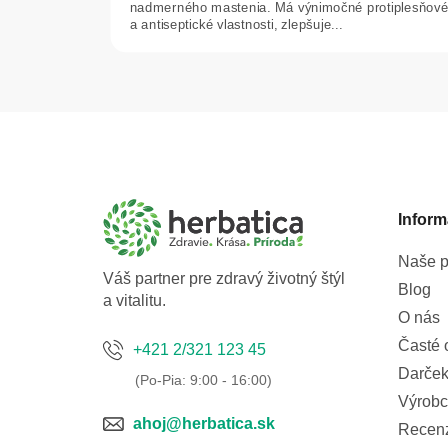
nadmerného mastenia. Má výnimočné protiplesňov
a antiseptické vlastnosti, zlepšuje...
Z
á
p
ä
t
Inform
i
e
Naše p
Váš partner pre zdravý životný štýl
Blog
a vitalitu.
O nás
Časté 
+421 2/321 123 45
Darček
Výrobc
ahoj@herbatica.sk
Recen