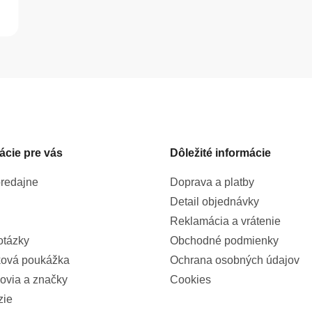
é
O
v
l
á
d
a
c
ácie pre vás
Dôležité informácie
i
e
p
redajne
Doprava a platby
r
Detail objednávky
v
k
Reklamácia a vrátenie
y
otázky
Obchodné podmienky
v
ová poukážka
Ochrana osobných údajov
ý
p
ovia a značky
Cookies
i
zie
s