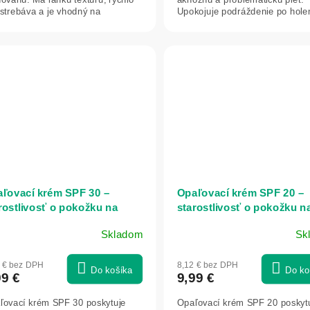
vstrebáva a je vhodný na
Upokojuje podráždenie po hole
dodenné...
depilácii a...
ľovací krém SPF 30 –
Opaľovací krém SPF 20 –
rostlivosť o pokožku na
starostlivosť o pokožku n
ku 50 ml – Green idea
slnku 50 ml – Green idea
Skladom
Sk
2 € bez DPH
8,12 € bez DPH
Do košíka
Do ko
99 €
9,99 €
ľovací krém SPF 30 poskytuje
Opaľovací krém SPF 20 poskyt