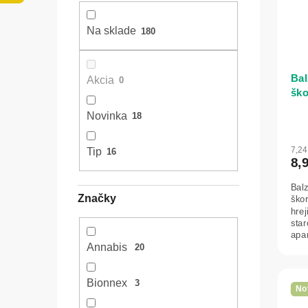
l
o
p
d
r
Na sklade
180
u
o
k
d
t
u
Bal
o
Akcia
0
k
ško
v
t
záp
o
Novinka
18
v
7,2
Tip
16
8,
Bal
Značky
ško
hrej
star
apa
Annabis
biol
20
Bionnex
3
No