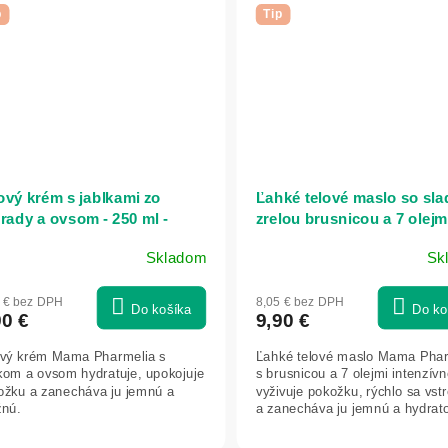
p
Tip
ový krém s jablkami zo
Ľahké telové maslo so sl
rady a ovsom - 250 ml -
zrelou brusnicou a 7 olejm
ma Pharmelia
semien - 250 ml - Mama
Skladom
Sk
Pharmelia
5 € bez DPH
8,05 € bez DPH
Do košíka
Do ko
90 €
9,90 €
ový krém Mama Pharmelia s
Ľahké telové maslo Mama Phar
lkom a ovsom hydratuje, upokojuje
s brusnicou a 7 olejmi intenzív
ožku a zanecháva ju jemnú a
vyživuje pokožku, rýchlo sa vst
žnú.
a zanecháva ju jemnú a hydrat