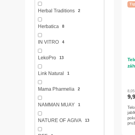
Ti
Herbal Traditions
2
Herbatica
8
IN VITRO
4
LekoPro
13
Tel
záh
Ma
Link Natural
1
Mama Pharmelia
2
8,0
9,
NAMMAN MUAY
1
Tel
jab
pok
NATURE OF AGIVA
13
pru