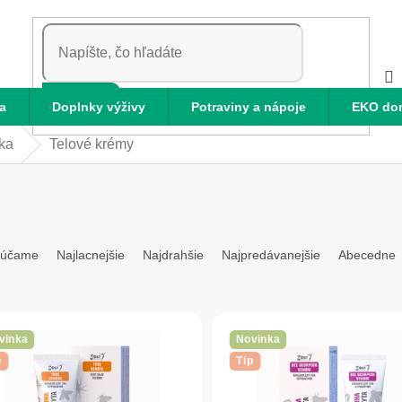
HĽADAŤ
a
Doplnky výživy
Potraviny a nápoje
EKO do
ka
Telové krémy
rúčame
Najlacnejšie
Najdrahšie
Najpredávanejšie
Abecedne
vinka
Novinka
p
Tip