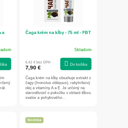
a a
Čaga krém na kĺby - 75 ml - FBT
ladom
Skladom
6,42 € bez DPH
šíka
Do košíka
7,90 €
ním
Čaga krém na kĺby obsahuje extrakt z
určený
čagy (Inonotus obliquus), rakytníkový
rát.
olej a vitamíny A a E. Je určený na
starostlivosť o pokožku v oblasti kĺbov,
svalov a pohybového...
Novinka