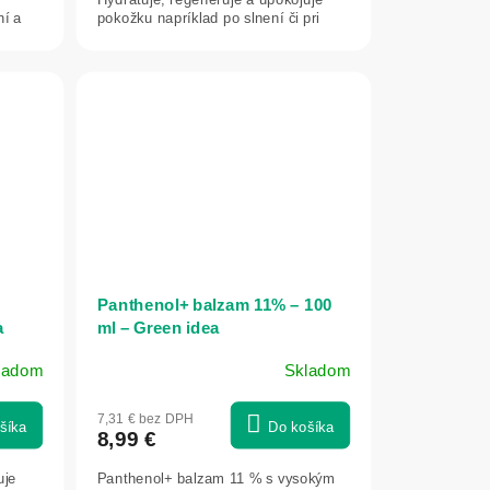
ní a
pokožku napríklad po slnení či pri
kožných...
Panthenol+ balzam 11% – 100
a
ml – Green idea
ladom
Skladom
7,31 € bez DPH
šíka
Do košíka
8,99 €
uje
Panthenol+ balzam 11 % s vysokým