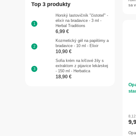
Top 3 produkty
sa 
kaž
Horský lastovičník "čistoteľ" -
elixír na bradavice - 3 ml -
Herbal Traditions
6,99 €
Kozmetický gél na papilómy a
bradavice - 10 ml - Elixir
10,90 €
Sofia krém na kŕčové žily s
extraktom z pijavice lekárskej
- 150 ml - Herbatica
18,90 €
Opa
sta
sln
8,1
9,
Opa