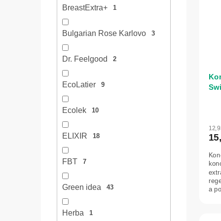
BreastExtra+
1
Bulgarian Rose Karlovo
3
Dr. Feelgood
2
Kon
EcoLatier
9
Sw
Ecolek
10
12,
ELIXIR
15
18
Kon
FBT
7
kon
extr
rege
Green idea
43
a p
sklo
Herba
1