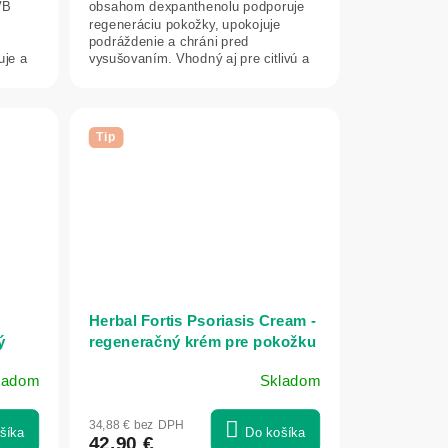
VB
obsahom dexpanthenolu podporuje
regeneráciu pokožky, upokojuje
podráždenie a chráni pred
uje a
vysušovaním. Vhodný aj pre citlivú a
detskú pokožku či...
Tip
Herbal Fortis Psoriasis Cream -
ý
regeneračný krém pre pokožku
- 50
so sklonom k psoriáze – 200 ml
ladom
Skladom
- Herbatica
34,88 € bez DPH
šíka
Do košíka
42,90 €