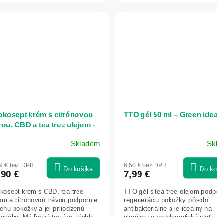
bkosept krém s citrónovou
TTO gél 50 ml – Green ide
vou, CBD a tea tree olejom -
ml - Vitateka
Skladom
Sk
49 € bez DPH
6,50 € bez DPH
Do košíka
Do ko
,90 €
7,99 €
bkosept krém s CBD, tea tree
TTO gél s tea tree olejom podp
om a citrónovou trávou podporuje
regeneráciu pokožky, pôsobí
enu pokožky a jej prirodzenú
antibakteriálne a je ideálny na
ováhu. Má ľahkú textúru, rýchlo
aknóznu a problematickú pleť.