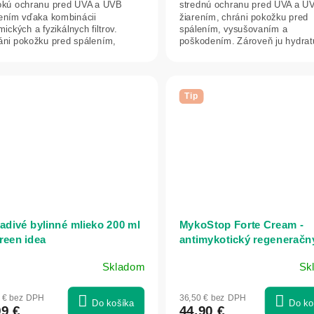
okú ochranu pred UVA a UVB
strednú ochranu pred UVA a U
rením vďaka kombinácii
žiarením, chráni pokožku pred
ických a fyzikálnych filtrov.
spálením, vysušovaním a
áni pokožku pred spálením,
poškodením. Zároveň ju hydrat
dčasným starnutím a...
vyživuje pre zdravý vzhľad.
Tip
adivé bylinné mlieko 200 ml
MykoStop Forte Cream -
reen idea
antimykotický regeneračn
krém na pokožku a nechty 
Skladom
Sk
ml - Herbatica
Priemerné
hodnotenie
0 € bez DPH
36,50 € bez DPH
produktu
Do košíka
Do ko
99 €
44,90 €
je