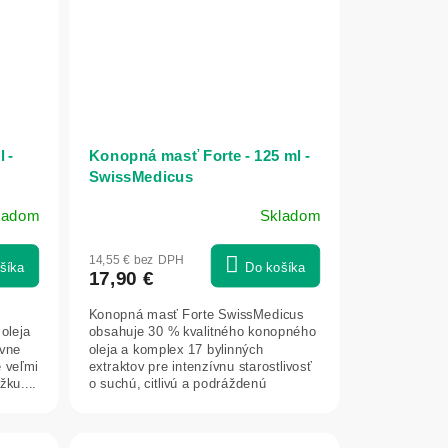
 -
Konopná masť Forte - 125 ml -
SwissMedicus
ladom
Skladom
14,55 € bez DPH
šíka
Do košíka
17,90 €
Konopná masť Forte SwissMedicus
oleja
obsahuje 30 % kvalitného konopného
ívne
oleja a komplex 17 bylinných
e veľmi
extraktov pre intenzívnu starostlivosť
ku....
o suchú, citlivú a podráždenú
pokožku....