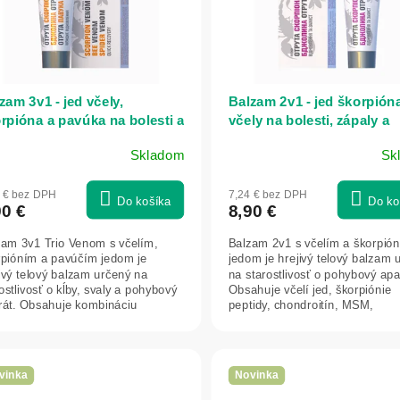
zam 3v1 - jed včely,
Balzam 2v1 - jed škorpión
rpióna a pavúka na bolesti a
včely na bolesti, zápaly a
aly - 75 ml - FBT
opuchy - 75 ml - FBT
Skladom
Sk
4 € bez DPH
7,24 € bez DPH
Do košíka
Do ko
90 €
8,90 €
zam 3v1 Trio Venom s včelím,
Balzam 2v1 s včelím a škorpió
rpióním a pavúčím jedom je
jedom je hrejivý telový balzam 
ivý telový balzam určený na
na starostlivosť o pohybový apa
ostlivosť o kĺby, svaly a pohybový
Obsahuje včelí jed, škorpiónie
rát. Obsahuje kombináciu
peptidy, chondroitín, MSM,
ogicky...
eukalyptový...
vinka
Novinka