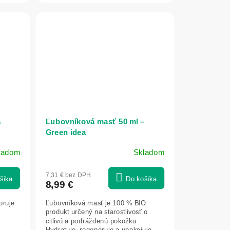
a
Ľubovníková masť 50 ml –
Green idea
ladom
Skladom
7,31 € bez DPH
šíka
Do košíka
8,99 €
oruje
Ľubovníková masť je 100 % BIO
produkt určený na starostlivosť o
citlivú a podráždenú pokožku.
Hydratuje, regeneruje a upokojuje