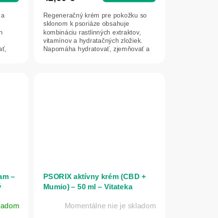
 a
Regeneračný krém pre pokožku so
sklonom k psoriáze obsahuje
h
kombináciu rastlinných extraktov,
vitamínov a hydratačných zložiek.
ť,
Napomáha hydratovať, zjemňovať a
upokojovať...
am –
PSORIX aktívny krém (CBD +
ý
Mumio) – 50 ml – Vitateka
ladom
Momentálne nie je skladom
-