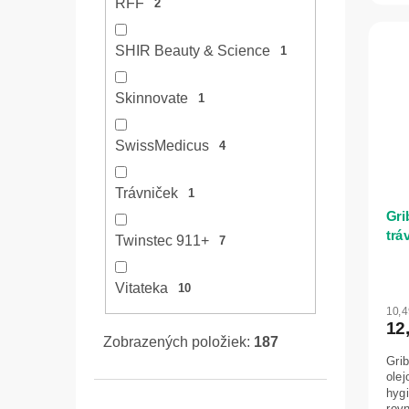
RFF
2
SHIR Beauty & Science
1
Skinnovate
1
SwissMedicus
4
Trávniček
1
Gri
trá
Twinstec 911+
7
50 
Vitateka
10
10,
12
Zobrazených položiek:
187
Gri
olej
hygi
rovn