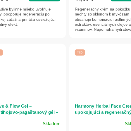
5,0
divé bylinné mlieko uvoľňuje
Regeneračný krém na pokožku
z
y, podporuje regeneráciu po
nechty so sklonom k mykózam
5
ckej záťaži a prináša osviežujúci
obsahuje kombináciu rastlinnýc
divý efekt.
extraktov, esenciálnych olejov a
hviezdičiek.
vitamínov. Napomáha hydratova
zjemňovať a upokojovať...
p
Tip
e & Flow Gel –
Harmony Herbal Face Cre
tihojovo‑pagaštanový gél –
upokojujúci a regeneračn
 ml - Herbatica
krém pre citlivú a
Skladom
Sk
problematickú pleť - 50 ml 
emerné
Herbatica
notenie