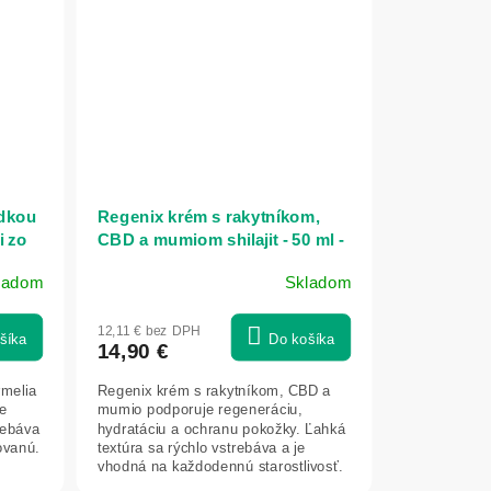
adkou
Regenix krém s rakytníkom,
i zo
CBD a mumiom shilajit - 50 ml -
Vitateka
ladom
Skladom
12,11 € bez DPH
šíka
Do košíka
14,90 €
melia
Regenix krém s rakytníkom, CBD a
ne
mumio podporuje regeneráciu,
rebáva
hydratáciu a ochranu pokožky. Ľahká
ovanú.
textúra sa rýchlo vstrebáva a je
vhodná na každodennú starostlivosť.