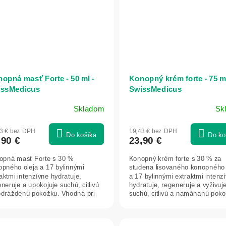
opná masť Forte - 50 ml -
Konopný krém forte - 75 ml
issMedicus
SwissMedicus
Skladom
Sk
93 € bez DPH
19,43 € bez DPH
Do košíka
Do ko
,90 €
23,90 €
opná masť Forte s 30 %
Konopný krém forte s 30 % za
opného oleja a 17 bylinnými
studena lisovaného konopného 
aktmi intenzívne hydratuje,
a 17 bylinnými extraktmi intenz
neruje a upokojuje suchú, citlivú
hydratuje, regeneruje a vyživuj
odráždenú pokožku. Vhodná pri
suchú, citlivú a namáhanú pokož
ne k ekzému,...