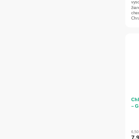
vys
žia
chem
Chr
pre
Chl
– G
6,5
7,