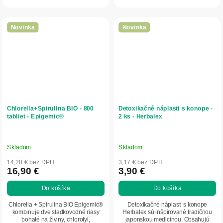
funkciu pečene, čriev...
Podporuje...
Novinka
Novinka
Chlorella+Spirulina BIO - 800
Detoxikačné náplasti s konope -
tabliet - Epigemic®
2 ks - Herbalex
Skladom
Skladom
14,20 € bez DPH
3,17 € bez DPH
16,90 €
3,90 €
Do košíka
Do košíka
Chlorella + Spirulina BIO Epigemic®
Detoxikačné náplasti s konope
kombinuje dve sladkovodné riasy
Herbalex sú inšpirované tradičnou
bohaté na živiny, chlorofyl,
japonskou medicínou. Obsahujú