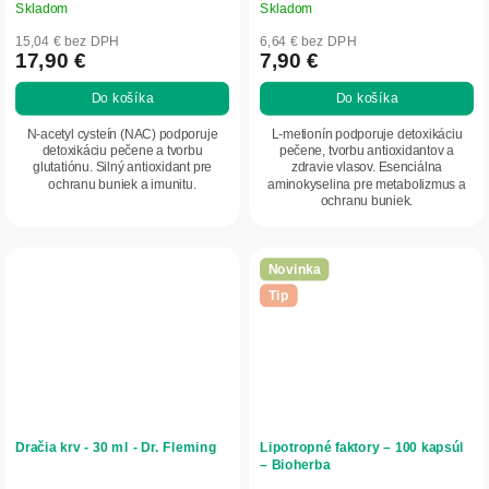
Skladom
Skladom
15,04 € bez DPH
6,64 € bez DPH
17,90 €
7,90 €
Do košíka
Do košíka
N-acetyl cysteín (NAC) podporuje
L-metionín podporuje detoxikáciu
detoxikáciu pečene a tvorbu
pečene, tvorbu antioxidantov a
glutatiónu. Silný antioxidant pre
zdravie vlasov. Esenciálna
ochranu buniek a imunitu.
aminokyselina pre metabolizmus a
ochranu buniek.
Novinka
Tip
Dračia krv - 30 ml - Dr. Fleming
Lipotropné faktory – 100 kapsúl
– Bioherba