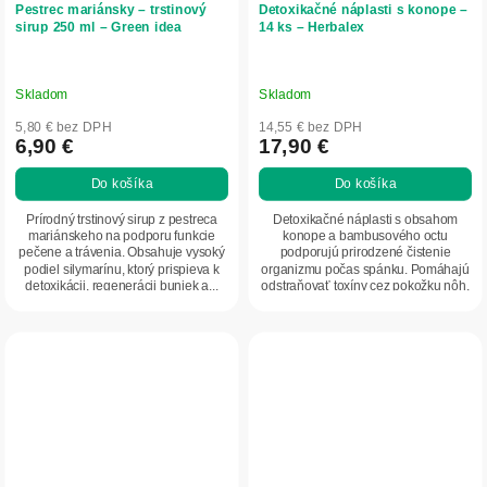
Pestrec mariánsky – trstinový
Detoxikačné náplasti s konope –
sirup 250 ml – Green idea
14 ks – Herbalex
Skladom
Skladom
5,80 € bez DPH
14,55 € bez DPH
6,90 €
17,90 €
Do košíka
Do košíka
Prírodný trstinový sirup z pestreca
Detoxikačné náplasti s obsahom
mariánskeho na podporu funkcie
konope a bambusového octu
pečene a trávenia. Obsahuje vysoký
podporujú prirodzené čistenie
podiel silymarínu, ktorý prispieva k
organizmu počas spánku. Pomáhajú
detoxikácii, regenerácii buniek a...
odstraňovať toxíny cez pokožku nôh,
uvoľňujú napätie,...