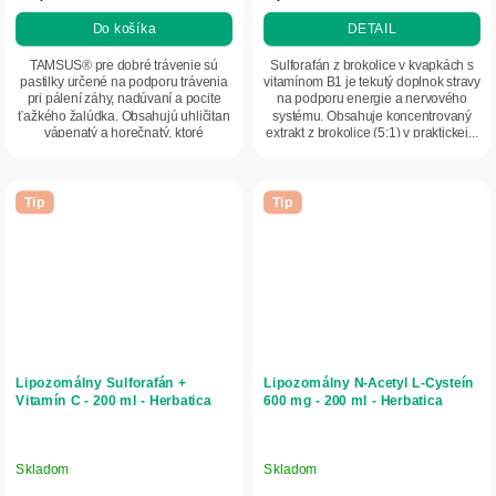
Do košíka
DETAIL
TAMSUS® pre dobré trávenie sú
Sulforafán z brokolice v kvapkách s
pastilky určené na podporu trávenia
vitamínom B1 je tekutý doplnok stravy
pri pálení záhy, nadúvaní a pocite
na podporu energie a nervového
ťažkého žalúdka. Obsahujú uhličitan
systému. Obsahuje koncentrovaný
vápenatý a horečnatý, ktoré
extrakt z brokolice (5:1) v praktickej...
pomáhajú...
Tip
Tip
Lipozomálny Sulforafán +
Lipozomálny N‑Acetyl L‑Cysteín
Vitamín C - 200 ml - Herbatica
600 mg - 200 ml - Herbatica
Skladom
Skladom