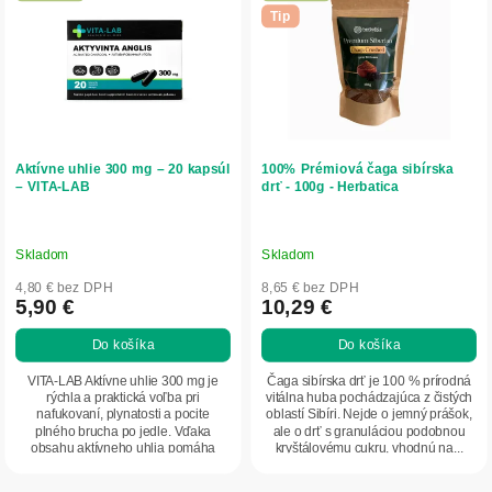
d
p
Tip
u
i
k
s
t
p
o
r
v
o
d
Aktívne uhlie 300 mg – 20 kapsúl
100% Prémiová čaga sibírska
u
– VITA-LAB
drť - 100g - Herbatica
k
t
o
Skladom
Skladom
v
4,80 € bez DPH
8,65 € bez DPH
5,90 €
10,29 €
Do košíka
Do košíka
VITA-LAB Aktívne uhlie 300 mg je
Čaga sibírska drť je 100 % prírodná
rýchla a praktická voľba pri
vitálna huba pochádzajúca z čistých
nafukovaní, plynatosti a pocite
oblastí Sibíri. Nejde o jemný prášok,
plného brucha po jedle. Vďaka
ale o drť s granuláciou podobnou
obsahu aktívneho uhlia pomáha
kryštálovému cukru, vhodnú na...
znižovať nadmerné...