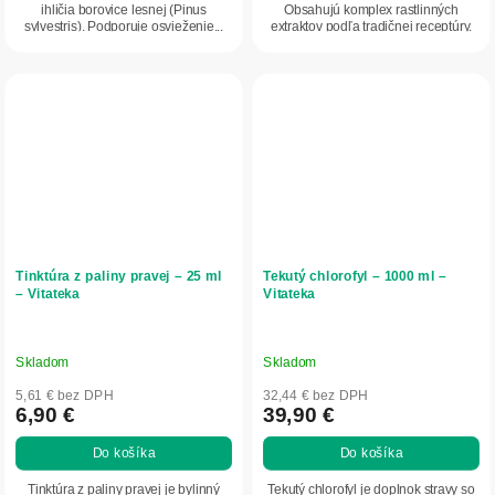
ihličia borovice lesnej (Pinus
Obsahujú komplex rastlinných
sylvestris). Podporuje osvieženie...
extraktov podľa tradičnej receptúry.
Vhodné na...
Tinktúra z paliny pravej – 25 ml
Tekutý chlorofyl – 1000 ml –
– Vitateka
Vitateka
Skladom
Skladom
5,61 € bez DPH
32,44 € bez DPH
6,90 €
39,90 €
Do košíka
Do košíka
Tinktúra z paliny pravej je bylinný
Tekutý chlorofyl je doplnok stravy so