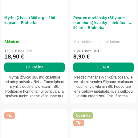
Myrha (živica) 380 mg – 100
Pestrec mariánsky (Silybum
kapsúl – Bioherba
marianum) kvapky – tinktúra –
50 ml – Bioherba
Skladom
Momentálne nie je skladom
15,37 € bez DPH
7,24 € bez DPH
18,90 €
8,90 €
Do košíka
DETAIL
Myrha (živica) 380 mg obsahuje
Pestrec mariánsky tinktúra obsahuje
prírodný prášok z živice Commiphora
extrakt zo semien Silybum marianum
myrrha doplnený o vitamín B6.
doplnený o vitamín B6. Podporuje
Podporuje hormonálnu rovnováhu a
energetický metabolizmus a celkovú
správnu funkciu nervového systému.
vitalitu organizmu. Tekutá forma...
Praktická...
Tip
Novinka
Tip