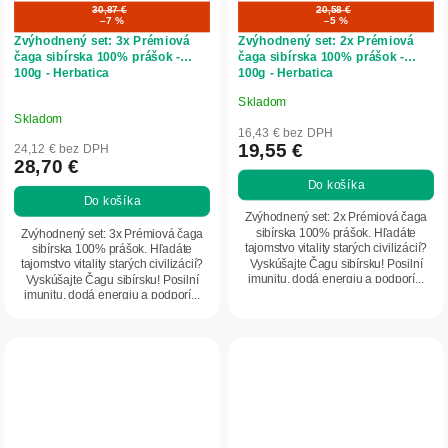
30,87 €
20,58 €
–7 %
–5 %
Zvýhodnený set: 3x Prémiová
Zvýhodnený set: 2x Prémiová
čaga sibírska 100% prášok -
čaga sibírska 100% prášok -
100g - Herbatica
100g - Herbatica
Skladom
Priemerné
Skladom
hodnotenie
16,43 € bez DPH
produktu
19,55 €
24,12 € bez DPH
28,70 €
je
Do košíka
5,0
Do košíka
z
Zvýhodnený set: 2x Prémiová čaga
5
sibírska 100% prášok. Hľadáte
Zvýhodnený set: 3x Prémiová čaga
tajomstvo vitality starých civilizácií?
sibírska 100% prášok. Hľadáte
hviezdičiek.
Vyskúšajte Čagu sibírsku! Posilní
tajomstvo vitality starých civilizácií?
imunitu, dodá energiu a podporí...
Vyskúšajte Čagu sibírsku! Posilní
imunitu, dodá energiu a podporí...