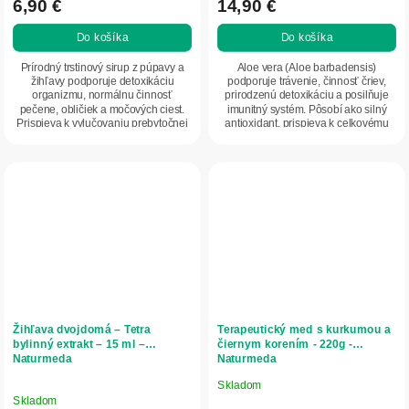
6,90 €
14,90 €
Do košíka
Do košíka
Prírodný trstinový sirup z púpavy a
Aloe vera (Aloe barbadensis)
žihľavy podporuje detoxikáciu
podporuje trávenie, činnosť čriev,
organizmu, normálnu činnosť
prirodzenú detoxikáciu a posilňuje
pečene, obličiek a močových ciest.
imunitný systém. Pôsobí ako silný
Prispieva k vylučovaniu prebytočnej
antioxidant, prispieva k celkovému
vody a k...
očisteniu...
Žihľava dvojdomá – Tetra
Terapeutický med s kurkumou a
bylinný extrakt – 15 ml –
čiernym korením - 220g -
Naturmeda
Naturmeda
Skladom
Priemerné
Skladom
hodnotenie