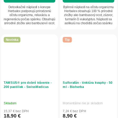
Detoxikačné náplasti s konope
Bylinné náplasti na očistu organizmu
Herbalex podporujú prirodzenú
Herbalex obsahujú 100 % prírodné
očistu organizmu, relaxáciu a
zložky ako bambusový ocot, zázvor,
regeneráciu počas spánku. Obsahujú
turmalín či eukalyptus. Náplasti sa
prírodné zložky ako bambusový ocot,
aplikujú na chodidlá počas spánku
zázvor, turmalín...
a...
Novinka
Tip
TAMSUS® pre dobré trávenie -
Sulforafán - tinktúra kvapky - 50
200 pastiliek - SwissMedicus
ml - Bioherba
Skladom
Momentálne nie je skladom
15,37 € bez DPH
7,24 € bez DPH
18,90 €
8,90 €