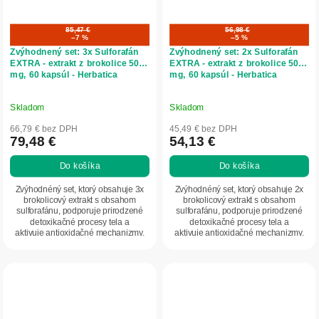
85,47 €
56,98 €
–7 %
–5 %
Zvýhodnený set: 3x Sulforafán
Zvýhodnený set: 2x Sulforafán
EXTRA - extrakt z brokolice 500
EXTRA - extrakt z brokolice 500
mg, 60 kapsúl - Herbatica
mg, 60 kapsúl - Herbatica
Skladom
Skladom
66,79 € bez DPH
45,49 € bez DPH
79,48 €
54,13 €
Do košíka
Do košíka
Zvýhodnéný set, ktorý obsahuje 3x
Zvýhodnéný set, ktorý obsahuje 2x
brokolicový extrakt s obsahom
brokolicový extrakt s obsahom
sulforafánu, podporuje prirodzené
sulforafánu, podporuje prirodzené
detoxikačné procesy tela a
detoxikačné procesy tela a
aktivuje antioxidačné mechanizmy.
aktivuje antioxidačné mechanizmy.
Je ideálnym...
Je ideálnym...