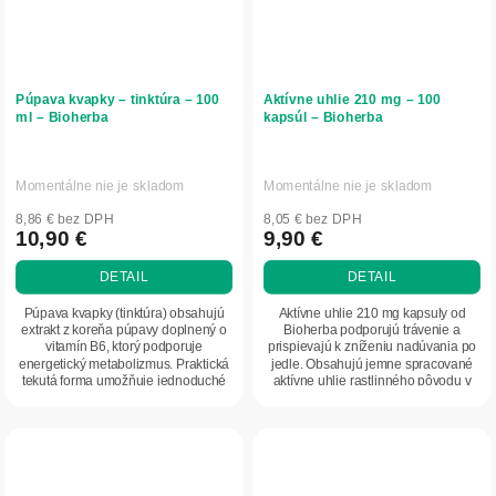
Púpava kvapky – tinktúra – 100
Aktívne uhlie 210 mg – 100
ml – Bioherba
kapsúl – Bioherba
Momentálne nie je skladom
Momentálne nie je skladom
8,86 € bez DPH
8,05 € bez DPH
10,90 €
9,90 €
DETAIL
DETAIL
Púpava kvapky (tinktúra) obsahujú
Aktívne uhlie 210 mg kapsuly od
extrakt z koreňa púpavy doplnený o
Bioherba podporujú trávenie a
vitamín B6, ktorý podporuje
prispievajú k zníženiu nadúvania po
energetický metabolizmus. Praktická
jedle. Obsahujú jemne spracované
tekutá forma umožňuje jednoduché
aktívne uhlie rastlinného pôvodu v
dávkovanie...
praktickej...