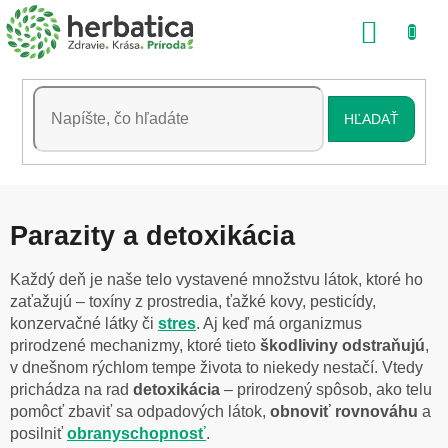
Prejsť
NÁKU
na
obsah
KOŠÍK
HĽADAŤ
Parazity a detoxikácia
Každý deň je naše telo vystavené množstvu látok, ktoré ho
zaťažujú – toxíny z prostredia, ťažké kovy, pesticídy,
konzervačné látky či
stres
. Aj keď má organizmus
prirodzené mechanizmy, ktoré tieto
škodliviny odstraňujú
,
v dnešnom rýchlom tempe života to niekedy nestačí. Vtedy
prichádza na rad
detoxikácia
– prirodzený spôsob, ako telu
pomôcť zbaviť sa odpadových látok,
obnoviť
rovnováhu
a
posilniť
obranyschopnosť
.