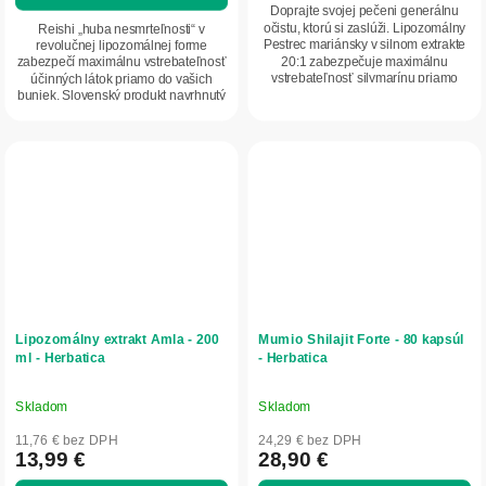
z
Doprajte svojej pečeni generálnu
5
očistu, ktorú si zaslúži. Lipozomálny
Reishi „huba nesmrteľnosti“ v
Pestrec mariánsky v silnom extrakte
revolučnej lipozomálnej forme
hviezdičiek.
20:1 zabezpečuje maximálnu
zabezpečí maximálnu vstrebateľnosť
vstrebateľnosť silymarínu priamo
účinných látok priamo do vašich
do...
buniek. Slovenský produkt navrhnutý
pre hĺbkovú...
Lipozomálny extrakt Amla - 200
Mumio Shilajit Forte - 80 kapsúl
ml - Herbatica
- Herbatica
Skladom
Skladom
Priemerné
Priemerné
hodnotenie
hodnotenie
11,76 € bez DPH
24,29 € bez DPH
produktu
produktu
13,99 €
28,90 €
je
je