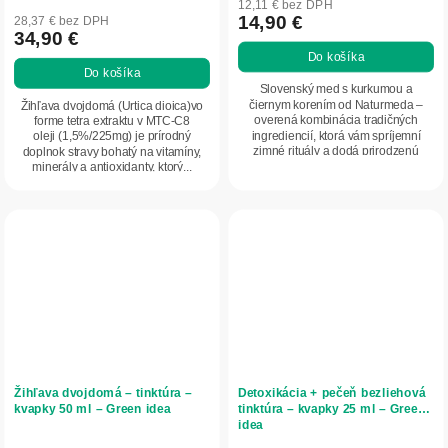
12,11 € bez DPH
produktu
14,90 €
28,37 € bez DPH
34,90 €
je
Do košíka
5,0
Do košíka
z
Slovenský med s kurkumou a
5
čiernym korením od Naturmeda –
Žihľava dvojdomá (Urtica dioica)vo
overená kombinácia tradičných
forme tetra extraktu v MTC-C8
hviezdičiek.
ingrediencií, ktorá vám spríjemní
oleji (1,5%/225mg) je prírodný
zimné rituály a dodá prirodzenú
doplnok stravy bohatý na vitamíny,
energiu. Prírodný...
minerály a antioxidanty, ktorý...
Žihľava dvojdomá – tinktúra –
Detoxikácia + pečeň bezliehová
kvapky 50 ml – Green idea
tinktúra – kvapky 25 ml – Green
idea