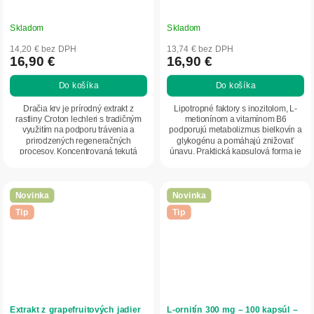
Skladom
Skladom
14,20 € bez DPH
13,74 € bez DPH
16,90 €
16,90 €
Do košíka
Do košíka
Dračia krv je prírodný extrakt z
Lipotropné faktory s inozitolom, L-
rastliny Croton lechleri s tradičným
metionínom a vitamínom B6
využitím na podporu trávenia a
podporujú metabolizmus bielkovín a
prirodzených regeneračných
glykogénu a pomáhajú znižovať
procesov. Koncentrovaná tekutá
únavu. Praktická kapsulová forma je
forma umožňuje...
vhodná na...
Novinka
Novinka
Tip
Tip
Extrakt z grapefruitových jadier
L-ornitín 300 mg – 100 kapsúl –