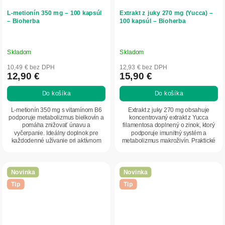
L-metionín 350 mg – 100 kapsúl
Extrakt z juky 270 mg (Yucca) –
– Bioherba
100 kapsúl – Bioherba
Skladom
Skladom
10,49 € bez DPH
12,93 € bez DPH
12,90 €
15,90 €
Do košíka
Do košíka
L-metionín 350 mg s vitamínom B6
Extrakt z juky 270 mg obsahuje
podporuje metabolizmus bielkovín a
koncentrovaný extrakt z Yucca
pomáha znižovať únavu a
filamentosa doplnený o zinok, ktorý
vyčerpanie. Ideálny doplnok pre
podporuje imunitný systém a
každodenné užívanie pri aktívnom
metabolizmus makroživín. Praktické
životnom štýle a...
kapsuly umožňujú...
Novinka
Novinka
Tip
Tip