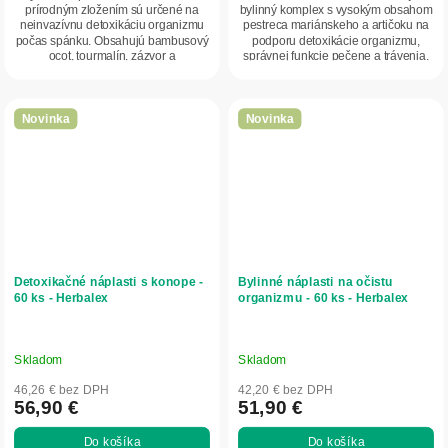
prírodným zložením sú určené na
bylinný komplex s vysokým obsahom
neinvazívnu detoxikáciu organizmu
pestreca mariánskeho a artičoku na
počas spánku. Obsahujú bambusový
podporu detoxikácie organizmu,
ocot, tourmalín, zázvor a
správnej funkcie pečene a trávenia.
eukalyptus....
Obsahuje 13...
Novinka
Novinka
Detoxikačné náplasti s konope -
Bylinné náplasti na očistu
60 ks - Herbalex
organizmu - 60 ks - Herbalex
Skladom
Skladom
46,26 € bez DPH
42,20 € bez DPH
56,90 €
51,90 €
Do košíka
Do košíka