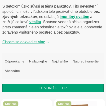
S detoxom úzko súvisí aj téma
parazitov
. Títo neviditeľní
spoločníci môžu v ľudskom tele prežívať dlhé obdobie
bez
zjavných príznakov
, no oslabujú
imunitný systém
a
znižujú celkovú
vitalitu
. Správne vedená očista organizmu
preto znamená nielen odstránenie toxínov, ale aj obnovenie
zdravého vnútorného prostredia bez parazitov.
Chcem sa dozvedieť viac
R
a
Odporúčame
Najlacnejšie
Najdrahšie
Najpredávanejšie
d
e
Abecedne
n
i
e
OTVORIŤ FILTER
p
r
V
o
ý
Novinka
Novinka