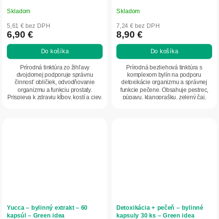
Skladom
Skladom
5,61 € bez DPH
7,24 € bez DPH
6,90 €
8,90 €
Do košíka
Do košíka
Prírodná tinktúra zo žihľavy
Prírodná bezliehová tinktúra s
dvojdomej podporuje správnu
komplexom bylín na podporu
činnosť obličiek, odvodňovanie
detoxikácie organizmu a správnej
organizmu a funkciu prostaty.
funkcie pečene. Obsahuje pestrec,
Prispieva k zdraviu kĺbov, kostí a ciev,
púpavu, klanoprašku, zelený čaj,
pomáha pri pocite...
sladké drievko a...
Yucca – bylinný extrakt – 60
Detoxikácia + pečeň – bylinné
kapsúl – Green idea
kapsuly 30 ks – Green idea