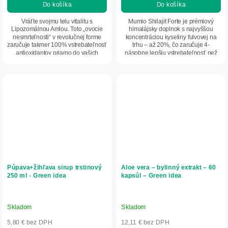
Do košíka
Do košíka
5,0
5,0
z
z
Vráťte svojmu telu vitalitu s
Mumio Shilajit Forte je prémiový
5
5
Lipozomálnou Amlou. Toto „ovocie
himalájsky doplnok s najvyššou
nesmrteľnosti“ v revolučnej forme
koncentráciou kyseliny fulvovej na
hviezdičiek.
hviezdičiek.
zaručuje takmer 100% vstrebateľnosť
trhu – až 20%, čo zaručuje 4-
antioxidantov priamo do vašich
násobne lepšiu vstrebateľnosť než
buniek bez...
štandardné...
Púpava+žihľava sirup trstinový
Aloe vera – bylinný extrakt – 60
250 ml - Green idea
kapsúl – Green idea
Skladom
Skladom
5,80 € bez DPH
12,11 € bez DPH