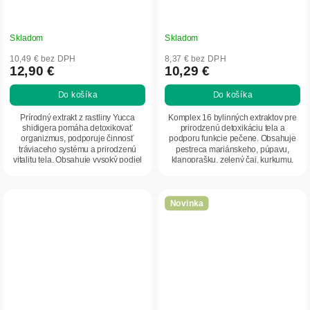
Skladom
Skladom
10,49 € bez DPH
8,37 € bez DPH
12,90 €
10,29 €
Do košíka
Do košíka
Prírodný extrakt z rastliny Yucca
Komplex 16 bylinných extraktov pre
shidigera pomáha detoxikovať
prirodzenú detoxikáciu tela a
organizmus, podporuje činnosť
podporu funkcie pečene. Obsahuje
tráviaceho systému a prirodzenú
pestreca mariánskeho, púpavu,
vitalitu tela. Obsahuje vysoký podiel
klanoprašku, zelený čaj, kurkumu,
saponínov,...
artičok a...
Novinka