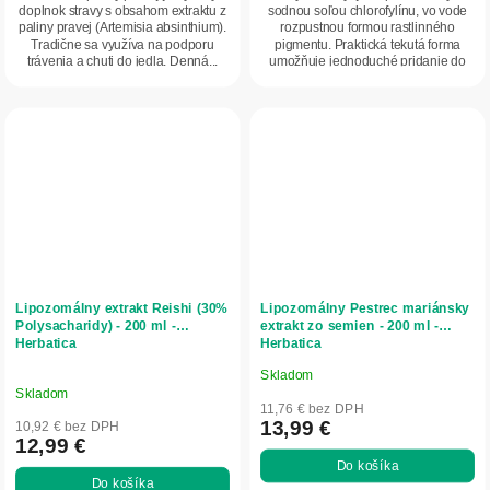
doplnok stravy s obsahom extraktu z
sodnou soľou chlorofylínu, vo vode
paliny pravej (Artemisia absinthium).
rozpustnou formou rastlinného
Tradične sa využíva na podporu
pigmentu. Praktická tekutá forma
trávenia a chuti do jedla. Denná...
umožňuje jednoduché pridanie do
vody...
Lipozomálny extrakt Reishi (30%
Lipozomálny Pestrec mariánsky
Polysacharidy) - 200 ml -
extrakt zo semien - 200 ml -
Herbatica
Herbatica
Skladom
Priemerné
Skladom
hodnotenie
11,76 € bez DPH
produktu
13,99 €
10,92 € bez DPH
12,99 €
je
Do košíka
5,0
Do košíka