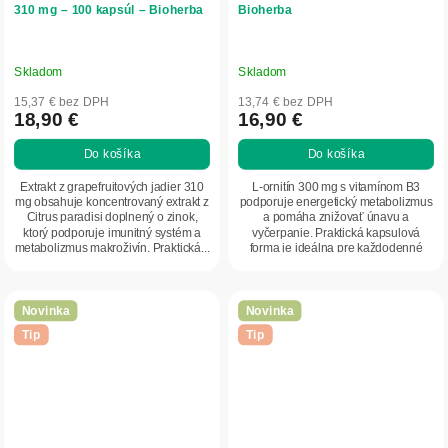
310 mg – 100 kapsúl – Bioherba
Bioherba
Skladom
Skladom
15,37 € bez DPH
13,74 € bez DPH
18,90 €
16,90 €
Do košíka
Do košíka
Extrakt z grapefruitových jadier 310
L-ornitín 300 mg s vitamínom B3
mg obsahuje koncentrovaný extrakt z
podporuje energetický metabolizmus
Citrus paradisi doplnený o zinok,
a pomáha znižovať únavu a
ktorý podporuje imunitný systém a
vyčerpanie. Praktická kapsulová
metabolizmus makroživín. Praktická...
forma je ideálna pre každodenné
doplnenie...
Novinka
Novinka
Tip
Tip