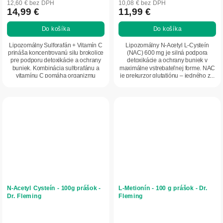
12,60 € bez DPH
10,08 € bez DPH
14,99 €
11,99 €
Do košíka
Do košíka
Lipozomálny Sulforafán + Vitamín C
Lipozomálny N-Acetyl L-Cysteín
prináša koncentrovanú silu brokolice
(NAC) 600 mg je silná podpora
pre podporu detoxikácie a ochrany
detoxikácie a ochrany buniek v
buniek. Kombinácia sulforafánu a
maximálne vstrebateľnej forme. NAC
vitamínu C pomáha organizmu
je prekurzor glutatiónu – jedného z...
zvládať...
N-Acetyl Cysteín - 100g prášok -
L-Metionín - 100 g prášok - Dr.
Dr. Fleming
Fleming