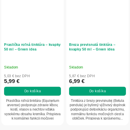
Praslička roľná tinktúra – kvapky
Breza previsnutá tinktúra –
50 ml – Green idea
kvapky 50 ml – Green idea
Skladom
Skladom
5,03 € bez DPH
5,87 € bez DPH
5,99 €
6,99 €
Do košíka
Do košíka
Praslička roľná tinktúra (Equisetum
Tinktúra z brezy previsnutej (Betula
arvense) podporuje zdravie kĺbov,
pendula) je bylinný výživový doplnok
kostí, vlasov a nechtov vďaka
podporujúci detoxikáciu organizmu,
vysokému obsahu kremíka. Prispieva
normálnu funkciu močových ciest a
k normálnej funkcii močovej
obličiek. Prispieva k správnemu...
sústavy,...