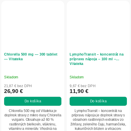
Chlorella 500 mg — 300 tabliet
LymphoTransit – koncentrát na
— Vitateka
prípravu nápoja – 100 ml –
Vitateka
Skladom
Skladom
21,87 € bez DPH
9,67 € bez DPH
26,90 €
11,90 €
Do košíka
Do košíka
Chlorella 500 mg od Vitateka je
LymphoTransit – koncentrát na
doplnok stravy z mikro riasy Chlorella
prípravu nápoja je doplnok stravy s
vulgaris. Obsahuje až 60 %
obsahom rastlinných extraktov zo
rastlinných bielkovín, vlákninu,
žihľavy, zeleného čaju, harmančeka,
vitamíny a minerály. Vhodná na
kukuričných blizien a vilcacory.