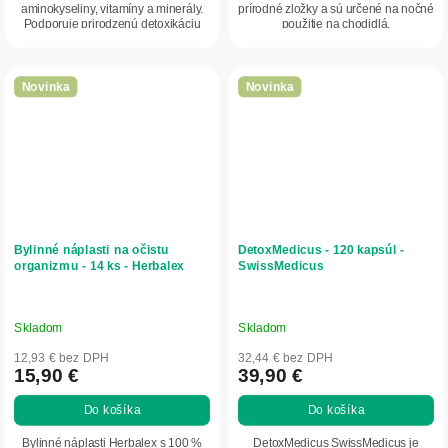
aminokyseliny, vitamíny a minerály.
prírodné zložky a sú určené na nočné
Podporuje prirodzenú detoxikáciu
použitie na chodidlá.
organizmu,...
Novinka
Novinka
Bylinné náplasti na očistu
DetoxMedicus - 120 kapsúl -
organizmu - 14 ks - Herbalex
SwissMedicus
Skladom
Skladom
12,93 € bez DPH
32,44 € bez DPH
15,90 €
39,90 €
Do košíka
Do košíka
Bylinné náplasti Herbalex s 100 %
DetoxMedicus SwissMedicus je