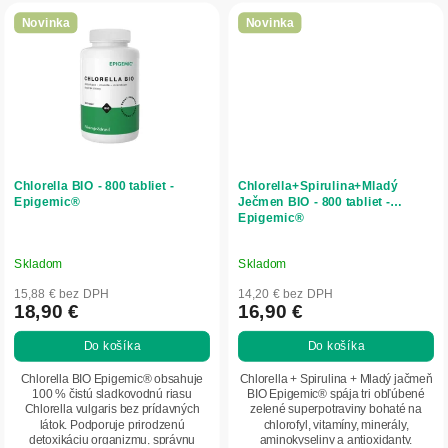
Novinka
Novinka
Chlorella BIO - 800 tabliet -
Chlorella+Spirulina+Mladý
Epigemic®
Ječmen BIO - 800 tabliet -
Epigemic®
Skladom
Skladom
15,88 € bez DPH
14,20 € bez DPH
18,90 €
16,90 €
Do košíka
Do košíka
Chlorella BIO Epigemic® obsahuje
Chlorella + Spirulina + Mladý jačmeň
100 % čistú sladkovodnú riasu
BIO Epigemic® spája tri obľúbené
Chlorella vulgaris bez prídavných
zelené superpotraviny bohaté na
látok. Podporuje prirodzenú
chlorofyl, vitamíny, minerály,
detoxikáciu organizmu, správnu
aminokyseliny a antioxidanty.