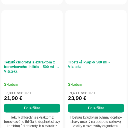
podporu...
Podporuje...
Tekutý chlorofyl s extraktom z
Tibetské kvapky 500 ml -
borovicového ihličia – 500 ml –
Vitateka
Vitateka
Skladom
Skladom
17,80 € bez DPH
19,43 € bez DPH
21,90 €
23,90 €
Do košíka
Do košíka
Tekutý chlorofyl s extraktom z
Tibetské kvapky sú bylinný doplnok
borovicového ihličia je doplnok stravy
stravy určený na podporu celkovej
kombinujúci chlorofylín a extrakt z
vitality a rovnováhy organizmu.