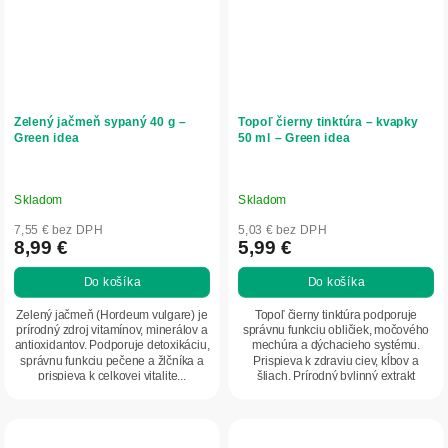
Zelený jačmeň sypaný 40 g –
Topoľ čierny tinktúra – kvapky
Green idea
50 ml – Green idea
Skladom
Skladom
7,55 € bez DPH
5,03 € bez DPH
8,99 €
5,99 €
Do košíka
Do košíka
Zelený jačmeň (Hordeum vulgare) je
Topoľ čierny tinktúra podporuje
prírodný zdroj vitamínov, minerálov a
správnu funkciu obličiek, močového
antioxidantov. Podporuje detoxikáciu,
mechúra a dýchacieho systému.
správnu funkciu pečene a žlčníka a
Prispieva k zdraviu ciev, kĺbov a
prispieva k celkovej vitalite...
šliach. Prírodný bylinný extrakt
Populus nigra...