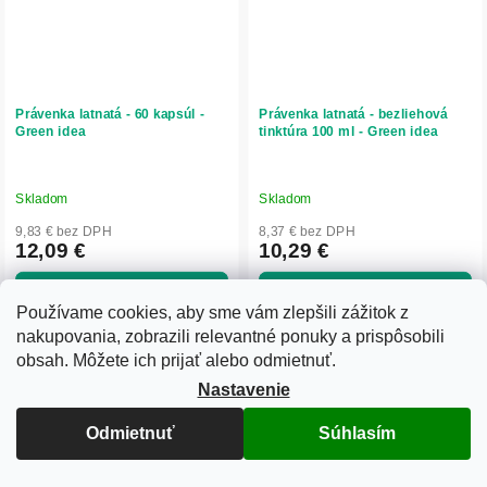
Právenka latnatá - 60 kapsúl -
Právenka latnatá - bezliehová
Green idea
tinktúra 100 ml - Green idea
Skladom
Skladom
9,83 € bez DPH
8,37 € bez DPH
12,09 €
10,29 €
Do košíka
Do košíka
Používame cookies, aby sme vám zlepšili zážitok z
Právenka latnatá (Andrographis
Právenka latnatá (Andrographis
nakupovania, zobrazili relevantné ponuky a prispôsobili
paniculata) podporuje prirodzenú
paniculata) podporuje imunitný
imunitu, detoxikáciu organizmu a
systém, detoxikáciu a normálnu
obsah. Môžete ich prijať alebo odmietnuť.
správnu funkciu pečene. Pomáha
činnosť pečene. Má antioxidačné
Nastavenie
udržiavať normálnu hladinu cukru v
účinky, pomáha udržiavať správnu
krvi, má...
hladinu cukru v...
Odmietnuť
Súhlasím