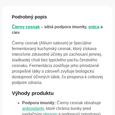
Podrobný popis
Čierny cesnak
– silná podpora imunity,
srdca
a
ciev
Čierny cesnak (Allium sativum) je špeciálne
fermentovaný kuchynský cesnak, ktorý získava
intenzívne zdravotné účinky pri zachovaní jemnej,
sladkastej chuti bez typického pachu čerstvého
cesnaku. Fermentácia zosilňuje jeho prirodzené
prospešné látky a zároveň zvyšuje biologickú
dostupnosť účinných látok, čo prispieva k celkovej
podpore zdravia.
Výhody produktu
Podpora imunity:
Čierny cesnak obsahuje
antioxidanty
, ktoré chránia bunky pred
oxidačným
stresom
a podporujú prirodzenú