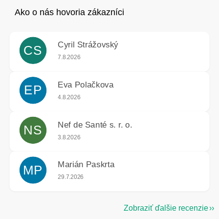
Cyril Strážovský
CS
Hodnotenie obchodu je 5 z 5 hviezdičiek.
7.8.2026
Eva Polačkova
EP
Hodnotenie obchodu je 5 z 5 hviezdičiek.
4.8.2026
Nef de Santé s. r. o.
NS
Hodnotenie obchodu je 5 z 5 hviezdičiek.
3.8.2026
Marián Paskrta
MP
Hodnotenie obchodu je 5 z 5 hviezdičiek.
29.7.2026
Zobraziť ďalšie recenzie