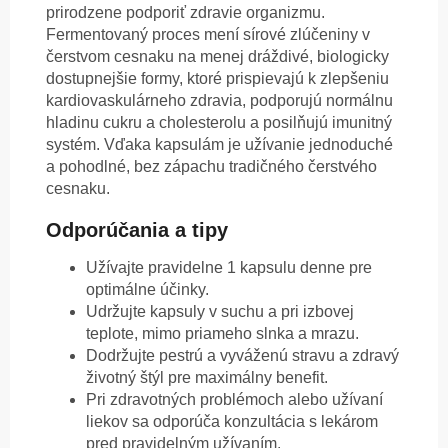
prirodzene podporiť zdravie organizmu.
Fermentovaný proces mení sírové zlúčeniny v
čerstvom cesnaku na menej dráždivé, biologicky
dostupnejšie formy, ktoré prispievajú k zlepšeniu
kardiovaskulárneho zdravia, podporujú normálnu
hladinu cukru a cholesterolu a posilňujú imunitný
systém. Vďaka kapsulám je užívanie jednoduché
a pohodlné, bez zápachu tradičného čerstvého
cesnaku.
Odporúčania a tipy
Užívajte pravidelne 1 kapsulu denne pre
optimálne účinky.
Udržujte kapsuly v suchu a pri izbovej
teplote, mimo priameho slnka a mrazu.
Dodržujte pestrú a vyváženú stravu a zdravý
životný štýl pre maximálny benefit.
Pri zdravotných problémoch alebo užívaní
liekov sa odporúča konzultácia s lekárom
pred pravidelným užívaním.