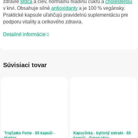
zdravie
srdca
a ciev, normálnu hladinu cukru a
cholesterolu
v krvi. Obsahuje silné
antioxidanty
a je 100 % vegánsky.
Praktické kapsule uľahčujú pravidelnú suplementáciu pre
podporu vitality a celkového zdravia.
Detailné informácie
Súvisiaci tovar
Trojčatka Forte - 60 kapsúl -
Kapucínka - bylinný extrakt - 60
Herbin
kapsúl - Green idea