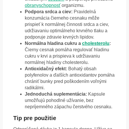
obranyschopnosť
organizmu.
Podpora srdca a ciev:
Pravidelná
konzumácia čierneho cesnaku môže
prispieť k normálnej činnosti srdca a ciev,
udržiavaniu optimálneho krvného tlaku a
podporuje zdravie krvných lipidov.
Normálna hladina cukru a
cholesterolu
:
Čierny cesnak pomáha regulovať hladinu
cukru v krvi a prispieva k udržiavaniu
normálnej hladiny cholesterolu.
Antioxidačný efekt:
Bohatý obsah
polyfenolov a ďalších antioxidantov pomáha
chrániť bunky pred poškodením voľnými
radikálmi.
Jednoduchá suplementácia:
Kapsule
umožňujú pohodlné užívanie, bez
nepríjemného zápachu čerstvého cesnaku.
Tip pre použitie