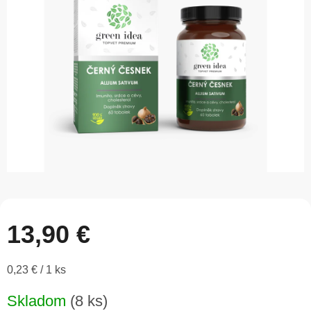
5
hviezdičiek.
13,90 €
Jednotková
0,23 € / 1 ks
cena:
Skladom
(8 ks)