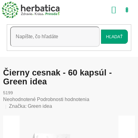
Prejsť
NÁKU
na
obsah
KOŠÍK
HĽADAŤ
Čierny cesnak - 60 kapsúl -
Green idea
5199
Priemerné
Neohodnotené
Podrobnosti hodnotenia
hodnotenie
Značka:
Green idea
produktu
je
0,0
z