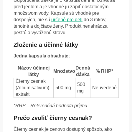
Odporúčaná dávka je 1 kapsula denne. Užíva sa
pred jedlom a je vhodné ju zapiť dostatočným
množstvom vody. Kapsule sú vhodné pre
dospelých, nie sú
určené pre deti
do 3 rokov,
tehotné a dojčiace ženy. Produkt nenahrádza
pestrú a vyváženú stravu.
Zloženie a účinné látky
Jedna kapsula obsahuje:
Názov účinnej
Denná
Množstvo
% RHP*
látky
dávka
Čierny cesnak
500
(Allium sativum)
500 mg
Neuvedené
mg
extrakt
*RHP – Referenčná hodnota príjmu
Prečo zvoliť čierny cesnak?
Čierny cesnak je cenovo dostupný spôsob, ako