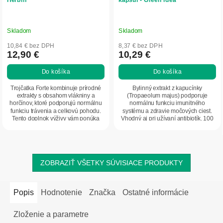
Skladom
Skladom
10,84 € bez DPH
8,37 € bez DPH
12,90 €
10,29 €
Do košíka
Do košíka
Trojčatka Forte kombinuje prírodné
Bylinný extrakt z kapucínky
extrakty s obsahom vlákniny a
(Tropaeolum majus) podporuje
horčínov, ktoré podporujú normálnu
normálnu funkciu imunitného
funkciu trávenia a celkovú pohodu.
systému a zdravie močových ciest.
Tento doplnok výživy vám ponúka
Vhodný aj pri užívaní antibiotík. 100
skvelé...
% vegan,...
ZOBRAZIŤ VŠETKY SÚVISIACE PRODUKTY
Popis
Hodnotenie
Značka
Ostatné informácie
Zloženie a parametre