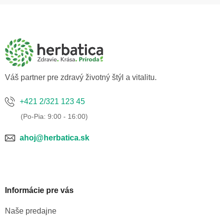
Z
á
p
ä
t
i
e
Váš partner pre zdravý životný štýl a vitalitu.
+421 2/321 123 45
ahoj@herbatica.sk
Informácie pre vás
Naše predajne