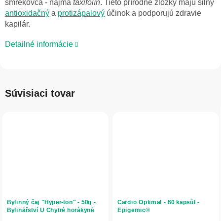
smrekovca - najmä
taxifolín
. Tieto prírodné zložky majú silný
antioxidačný
a
protizápalový
účinok a podporujú zdravie
kapilár.
Detailné informácie
Súvisiaci tovar
Bylinný čaj "Hyper-ton" - 50g -
Cardio Optimal - 60 kapsúl -
Bylinářství U Chytré horákyně
Epigemic®