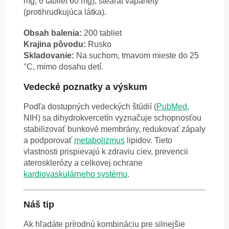
mg, 6 tabliet 60 mg), stearát vápanetý
(protihrudkujúca látka).
Obsah balenia:
200 tabliet
Krajina pôvodu:
Rusko
Skladovanie:
Na suchom, tmavom mieste do 25
°C, mimo dosahu detí.
Vedecké poznatky a výskum
Podľa dostupných vedeckých štúdií (
PubMed
,
NIH) sa dihydrokvercetín vyznačuje schopnosťou
stabilizovať bunkové membrány, redukovať zápaly
a podporovať
metabolizmus
lipidov. Tieto
vlastnosti prispievajú k zdraviu ciev, prevencii
aterosklerózy a celkovej ochrane
kardiovaskulárneho systému
.
Náš tip
Ak hľadáte prírodnú kombináciu pre silnejšie