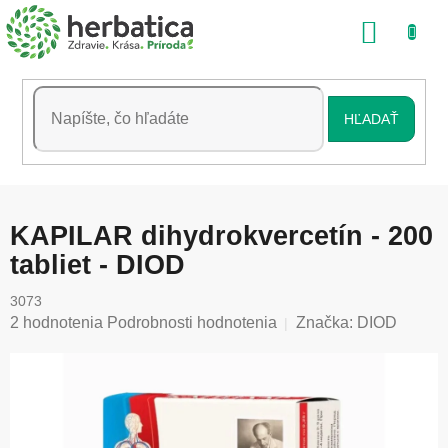
Prejsť
NÁKU
na
obsah
KOŠÍK
HĽADAŤ
KAPILAR dihydrokvercetín - 200
tabliet - DIOD
3073
Priemerné
2 hodnotenia
Podrobnosti hodnotenia
Značka:
DIOD
hodnotenie
produktu
je
5,0
z