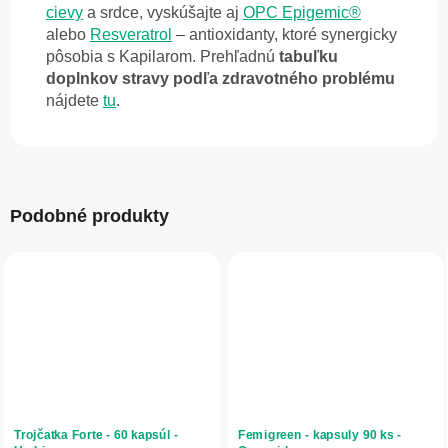
cievy
a srdce, vyskúšajte aj
OPC Epigemic®
alebo
Resveratrol
– antioxidanty, ktoré synergicky
pôsobia s Kapilarom. Prehľadnú
tabuľku
doplnkov stravy podľa zdravotného problému
nájdete
tu
.
Podobné produkty
Trojčatka Forte - 60 kapsúl -
Femigreen - kapsuly 90 ks -