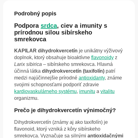
Podrobný popis
Podpora
srdca
, ciev a imunity s
prírodnou silou sibírskeho
smrekovca
KAPILAR
dihydrokvercetín
je unikátny výživový
doplnok, ktorý obsahuje bioaktívne
flavonoidy
z
Larix sibirica
– sibírskeho smrekovca. Hlavná
účinná látka
dihydrokvercetín (taxifolín)
patrí
medzi najúčinnejšie prírodné
antioxidanty
, známe
svojimi schopnosťami podporiť zdravie
kardiovaskulárneho systému
,
imunitu
a
vitalitu
organizmu.
Prečo je dihydrokvercetín výnimočný?
Dihydrokvercetín (známy aj ako taxifolín) je
flavonoid, ktorý vzniká z kôry sibírskeho
smrekovca. Vyznačuje sa silnými
antioxidačnými