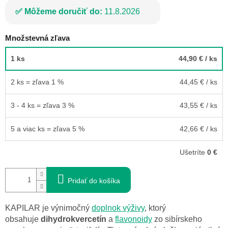
Môžeme doručiť do:
11.8.2026
Množstevná zľava
1 ks
44,90 €
/ ks
2 ks = zľava 1 %
44,45 €
/ ks
3 - 4 ks = zľava 3 %
43,55 €
/ ks
5 a viac ks = zľava 5 %
42,66 €
/ ks
Ušetríte
0 €
Pridať do košíka
KAPILAR je výnimočný
doplnok výživy
, ktorý
obsahuje
dihydrokvercetín
a
flavonoidy
zo sibírskeho