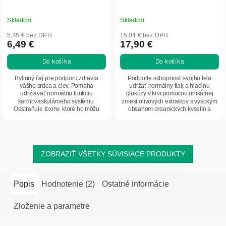
Skladom
Skladom
5,45 € bez DPH
15,04 € bez DPH
6,49 €
17,90 €
Do košíka
Do košíka
Bylinný čaj pre podporu zdravia
Podporte schopnosť svojho tela
vášho srdca a ciev. Pomáha
udržať normálny tlak a hladinu
udržiavať normálnu funkciu
glukózy v krvi pomocou unikátnej
kardiovaskulárneho systému.
zmesi olivových extraktov s vysokým
Odstraňuje toxíny, ktoré ho môžu
obsahom organických kyselín a
zaťažovať a brániť mu v...
hydroxytyrozolu.
ZOBRAZIŤ VŠETKY SÚVISIACE PRODUKTY
Popis
Hodnotenie (2)
Ostatné informácie
Zloženie a parametre