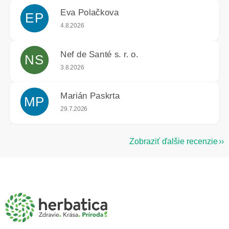
Eva Polačkova
EP
Hodnotenie obchodu je 5 z 5 hviezdičiek.
4.8.2026
Nef de Santé s. r. o.
NS
Hodnotenie obchodu je 5 z 5 hviezdičiek.
3.8.2026
Marián Paskrta
MP
Hodnotenie obchodu je 5 z 5 hviezdičiek.
29.7.2026
Zobraziť ďalšie recenzie
Z
á
p
ä
t
i