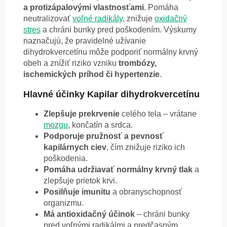
a protizápalovými vlastnosťami
. Pomáha
neutralizovať
voľné radikály
, znižuje
oxidačný
stres
a chráni bunky pred poškodením. Výskumy
naznačujú, že pravidelné užívanie
dihydrokvercetínu môže podporiť normálny krvný
obeh a znížiť riziko vzniku
trombózy,
ischemických príhod či hypertenzie
.
Hlavné účinky Kapilar dihydrokvercetínu
Zlepšuje prekrvenie
celého tela – vrátane
mozgu
, končatín a srdca.
Podporuje pružnosť a pevnosť
kapilárnych ciev
, čím znižuje riziko ich
poškodenia.
Pomáha udržiavať normálny krvný tlak
a
zlepšuje prietok krvi.
Posilňuje imunitu
a obranyschopnosť
organizmu.
Má antioxidačný účinok
– chráni bunky
pred voľnými radikálmi a predčasným