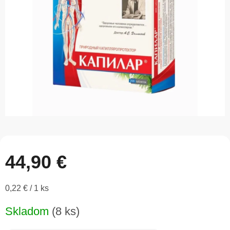
5
hviezdičiek.
44,90 €
Jednotková
0,22 € / 1 ks
cena:
Skladom
(8 ks)