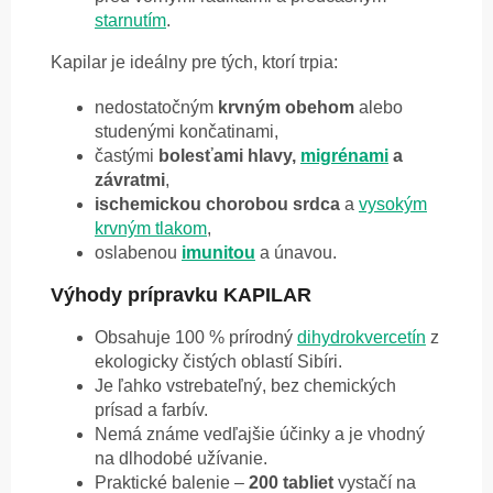
starnutím
.
Kapilar je ideálny pre tých, ktorí trpia:
nedostatočným
krvným obehom
alebo
studenými končatinami,
častými
bolesťami hlavy,
migrénami
a
závratmi
,
ischemickou chorobou srdca
a
vysokým
krvným tlakom
,
oslabenou
imunitou
a únavou.
Výhody prípravku KAPILAR
Obsahuje 100 % prírodný
dihydrokvercetín
z
ekologicky čistých oblastí Sibíri.
Je ľahko vstrebateľný, bez chemických
prísad a farbív.
Nemá známe vedľajšie účinky a je vhodný
na dlhodobé užívanie.
Praktické balenie –
200 tabliet
vystačí na