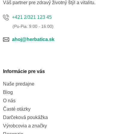
e
Váš partner pre zdravý životný štýl a vitalitu.
+421 2/321 123 45
ahoj@herbatica.sk
Informácie pre vás
Naše predajne
Blog
O nás
Časté otázky
Darčeková poukážka
Výrobcovia a značky