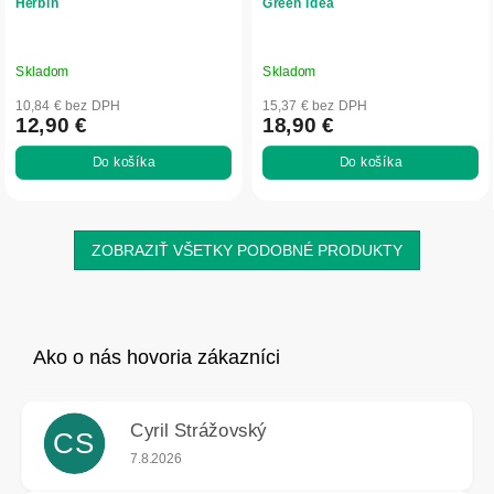
Herbin
Green idea
Skladom
Skladom
10,84 € bez DPH
15,37 € bez DPH
12,90 €
18,90 €
Do košíka
Do košíka
ZOBRAZIŤ VŠETKY PODOBNÉ PRODUKTY
Cyril Strážovský
CS
Hodnotenie obchodu je 5 z 5 hviezdičiek.
7.8.2026