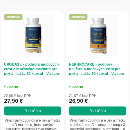
i
V
e
ý
p
Novinka
Novinka
p
r
i
o
s
d
p
u
r
k
o
t
d
o
UROEASE - podpora močových
NEPHROCARE - podpora
u
v
ciest a močového mechúra pre
obličiek a močových ciest pre
psy a mačky 60 kapsúl - Valsam
psy a mačky 60 kapsúl - Valsam
k
Vet
Vet
t
o
Skladom
Skladom
v
22,68 € bez DPH
21,87 € bez DPH
27,90 €
26,90 €
Do košíka
Do košíka
Veterinárny doplnok pre psy a mačky
Veterinárny doplnok pre psy a mačky
s D-manózou, brusnicovým
s chitozánom, D-manózou, omega-3
extraktom, kyselinou hyalurónovou,
mastnými kyselinami, vitamínom C a