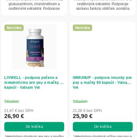
glukozamínom, chondroitínom a
rastlinnými extraktmi. Podporuje
rastlinnými extraktmi. Podporuje
správnu funkciu obličiek, pomáha
zdravie močových...
viazať...
Novinka
Novinka
LIVWELL - podpora pečene a
IMMUNUP - podpora imunity pre
metabolizmu pre psy a mačky 60
psy a mačky 60 kapsúl - Valsam
kapsúl - Valsam Vet
Vet
Skladom
Skladom
21,87 € bez DPH
21,06 € bez DPH
26,90 €
25,90 €
Do košíka
Do košíka
Veterinárny doplnok pre psy a mačky
Veterinárny doplnok výživy pre psy a