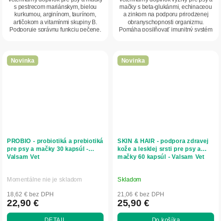
s pestrecom mariánskym, bielou
mačky s beta-glukánmi, echinaceou
kurkumou, arginínom, taurínom,
a zinkom na podporu prirodzenej
artičokom a vitamínmi skupiny B.
obranyschopnosti organizmu.
Podporuje správnu funkciu pečene,
Pomáha posilňovať imunitný systém
prirodzené...
počas...
Novinka
Novinka
PROBIO - probiotiká a prebiotiká
SKIN & HAIR - podpora zdravej
pre psy a mačky 30 kapsúl -
kože a lesklej srsti pre psy a
Valsam Vet
mačky 60 kapsúl - Valsam Vet
Momentálne nie je skladom
Skladom
18,62 € bez DPH
21,06 € bez DPH
22,90 €
25,90 €
DETAIL
Do košíka