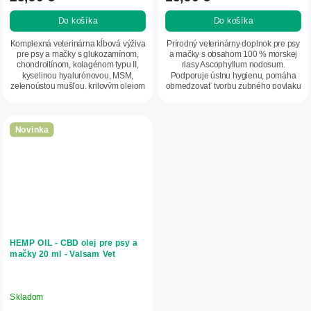
Do košíka
Do košíka
Komplexná veterinárna kĺbová výživa
Prírodný veterinárny doplnok pre psy
pre psy a mačky s glukozamínom,
a mačky s obsahom 100 % morskej
chondroitínom, kolagénom typu II,
riasy Ascophyllum nodosum.
kyselinou hyalurónovou, MSM,
Podporuje ústnu hygienu, pomáha
zelenoústou mušľou, krilovým olejom
obmedzovať tvorbu zubného povlaku
a omega-3...
a zubného...
Novinka
HEMP OIL - CBD olej pre psy a
mačky 20 ml - Valsam Vet
Skladom