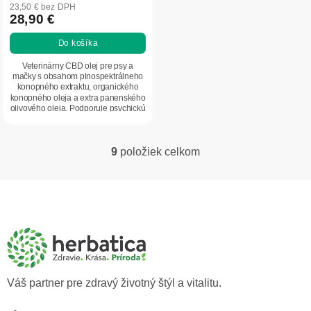
23,50 € bez DPH
28,90 €
Do košíka
Veterinárny CBD olej pre psy a
mačky s obsahom plnospektrálneho
konopného extraktu, organického
konopného oleja a extra panenského
olivového oleja. Podporuje psychickú
pohodu,...
9
položiek celkom
O
v
l
Z
á
á
d
p
a
ä
c
t
i
i
e
p
e
Váš partner pre zdravý životný štýl a vitalitu.
r
v