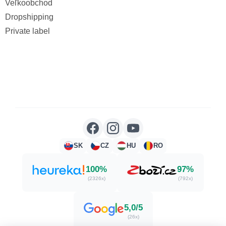
Veľkoobchod
Dropshipping
Private label
SK
CZ
HU
RO
100%
97%
(2326x)
(792x)
5,0/5
(26x)