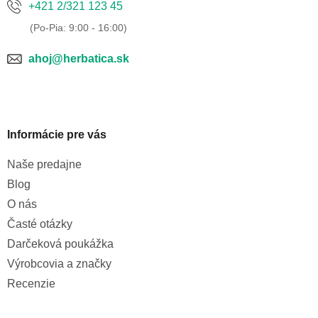
k
+421 2/321 123 45
y
v
ý
p
ahoj@herbatica.sk
i
s
u
Informácie pre vás
Naše predajne
Blog
O nás
Časté otázky
Darčeková poukážka
Výrobcovia a značky
Recenzie