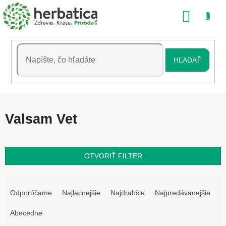
Prejsť
NÁKU
na
obsah
KOŠÍK
HĽADAŤ
Valsam Vet
OTVORIŤ FILTER
R
a
Odporúčame
Najlacnejšie
Najdrahšie
Najpredávanejšie
d
e
Abecedne
n