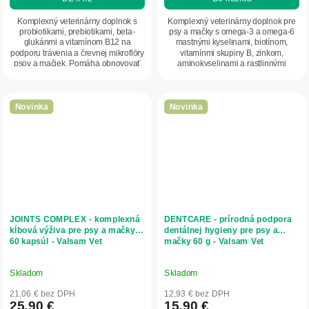
Komplexný veterinárny doplnok s
Komplexný veterinárny doplnok pre
probiotikami, prebiotikami, beta-
psy a mačky s omega-3 a omega-6
glukánmi a vitamínom B12 na
mastnými kyselinami, biotínom,
podporu trávenia a črevnej mikroflóry
vitamínmi skupiny B, zinkom,
psov a mačiek. Pomáha obnovovať
aminokyselinami a rastlinnými
črevný...
extraktmi. Podporuje...
Novinka
Novinka
JOINTS COMPLEX - komplexná
DENTCARE - prírodná podpora
kĺbová výživa pre psy a mačky
dentálnej hygieny pre psy a
60 kapsúl - Valsam Vet
mačky 60 g - Valsam Vet
Skladom
Skladom
21,06 € bez DPH
12,93 € bez DPH
25,90 €
15,90 €