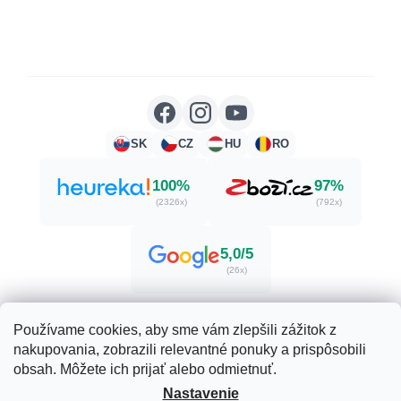
SK
CZ
HU
RO
100%
97%
(2326x)
(792x)
5,0/5
(26x)
Používame cookies, aby sme vám zlepšili zážitok z
nakupovania, zobrazili relevantné ponuky a prispôsobili
Vytvoril Shoptet
obsah. Môžete ich prijať alebo odmietnuť.
Nastavenie