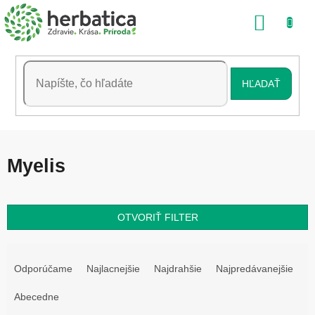
Prejsť
NÁKU
na
obsah
KOŠÍK
HĽADAŤ
Myelis
OTVORIŤ FILTER
R
a
Odporúčame
Najlacnejšie
Najdrahšie
Najpredávanejšie
d
e
Abecedne
n