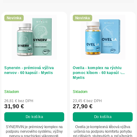
i
V
e
ý
p
Novinka
Novinka
p
r
i
o
s
d
p
u
r
k
o
t
d
o
Synervin - prémiová výživa
Ovella - komplex na rýchlu
u
v
nervov - 60 kapsúl - Myelis
pomoc kĺbom - 60 kapsúl -
Myelis
k
t
o
Skladom
Skladom
v
26,81 € bez DPH
23,45 € bez DPH
31,90 €
27,90 €
Do košíka
Do košíka
SYNERVIN je prémiový komplex na
Ovella je komplexná kĺbová výživa
podporu nervového systému, výživy
určená na podporu komfortu pohybu
nervov a psychickej výkonnosti.
pri citlivých, stuhnutých a zaťažených