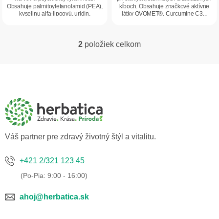
Obsahuje palmitoyletanolamid (PEA),
kĺboch. Obsahuje značkové aktívne
kyselinu alfa-lipoovú, uridín,
látky OVOMET®, Curcumine C3...
Boswellia...
2
položiek celkom
O
v
l
Z
á
á
d
p
a
ä
c
t
i
i
e
p
e
Váš partner pre zdravý životný štýl a vitalitu.
r
v
k
+421 2/321 123 45
y
v
ý
p
ahoj@herbatica.sk
i
s