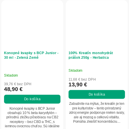
Konopné kvapky s BCP Junior -
100% Kreatín monohydrát
30 ml - Zelená Země
prášok 250g - Herbatica
Skladom
Priemerné
Skladom
hodnotenie
11,68 € bez DPH
produktu
13,90 €
39,76 € bez DPH
48,90 €
je
Do košíka
5,0
Do košíka
z
Zabudnite na mýtus, že kreatín je len
5
pre kulturistov – tento prirodzený
Konopné kvapky s BCP Junior
zdroj energie podporuje nielen svaly,
obsahujú 10 % beta-karyofylén –
hviezdičiek.
ale aj mozog a celkovú vitalitu.
prírodnú zložku pôsobiacu na CB2
Pomáha zlepšiť koncentráciu,...
receptory – bez CBD a THC, s
jemnou ovocnou chuťou. Sú ideálne