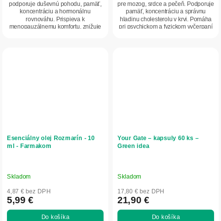
podporuje duševnú pohodu, pamäť,
pre mozog, srdce a pečeň. Podporuje
koncentráciu a hormonálnu
pamäť, koncentráciu a správnu
rovnováhu. Prispieva k
hladinu cholesterolu v krvi. Pomáha
menopauzálnemu komfortu, znižuje
pri psychickom a fyzickom vyčerpaní
potenie, podporuje...
a...
Esenciálny olej Rozmarín - 10
Your Gate – kapsuly 60 ks –
ml - Farmakom
Green idea
Skladom
Skladom
4,87 € bez DPH
17,80 € bez DPH
5,99 €
21,90 €
Do košíka
Do košíka