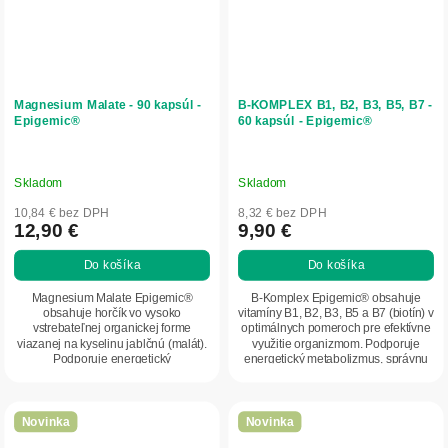
Magnesium Malate - 90 kapsúl -
B-KOMPLEX B1, B2, B3, B5, B7 -
Epigemic®
60 kapsúl - Epigemic®
Skladom
Skladom
10,84 € bez DPH
8,32 € bez DPH
12,90 €
9,90 €
Do košíka
Do košíka
Magnesium Malate Epigemic®
B-Komplex Epigemic® obsahuje
obsahuje horčík vo vysoko
vitamíny B1, B2, B3, B5 a B7 (biotín) v
vstrebateľnej organickej forme
optimálnych pomeroch pre efektívne
viazanej na kyselinu jablčnú (malát).
využitie organizmom. Podporuje
Podporuje energetický
energetický metabolizmus, správnu
metabolizmus, správnu činnosť...
činnosť...
Novinka
Novinka