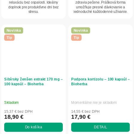
relaxáciu bez ospalosti. Ideálny
zdravia pečene. Prášková forma
doplnok pre produktívne dni bez
umožňuje presné dávkovanie a
stresu.
jednoduché každodenné užívanie.
Novinka
Novinka
Tip
Tip
Sibírsky ženšen extrakt 170 mg –
Podpora kortizolu – 100 kapsúl –
100 kapsúl – Bioherba
Bioherba
Skladom
Momentálne nie je skladom
15,37 € bez DPH
14,55 € bez DPH
18,90 €
17,90 €
Do košíka
DETAIL