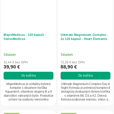
MigreMedicus - 120 kapsúl -
Ultimate Magnesium Complex -
SwissMedicus
2x 120 kapsúl - Heart Elements
Skladom
Skladom
32,44 € bez DPH
72,28 € bez DPH
39,90 €
88,90 €
Do košíka
Do košíka
MigreMedicus je unikátny bylinný
Ultimate Magnesium Complex Day &
komplex s obsahom horčíka
Night Formula je prémiový komplex 8
Aquamin®, vitamínov skupiny B a 9
biologicky dostupných foriem horčíka
starostlivo vybraných bylín. Produkt je
s vitamínmi B6, D3 a K2. Denná
určený na podporu nervového
formula podporuje energiu, výkon a...
systému,...