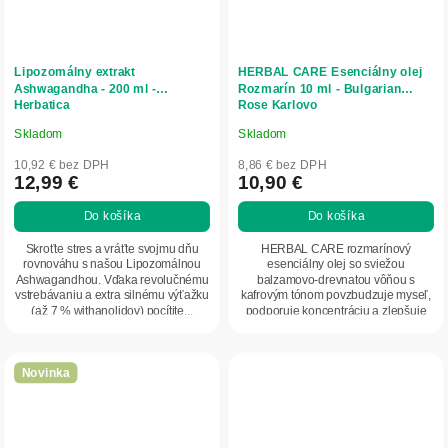
Lipozomálny extrakt
HERBAL CARE Esenciálny olej
Ashwagandha - 200 ml -
Rozmarín 10 ml - Bulgarian
Herbatica
Rose Karlovo
Skladom
Skladom
Priemerné
Priemerné
hodnotenie
hodnotenie
10,92 € bez DPH
8,86 € bez DPH
produktu
produktu
12,99 €
10,90 €
je
je
Do košíka
Do košíka
5,0
5,0
z
z
Skroťte stres a vráťte svojmu dňu
HERBAL CARE rozmarínový
5
5
rovnováhu s našou Lipozomálnou
esenciálny olej so sviežou
Ashwagandhou. Vďaka revolučnému
balzamovo-drevnatou vôňou s
hviezdičiek.
hviezdičiek.
vstrebávaniu a extra silnému výťažku
kafrovým tónom povzbudzuje myseľ,
(až 7 % withanolidov) pocítite...
podporuje koncentráciu a zlepšuje
náladu. Je ideálny do...
Novinka