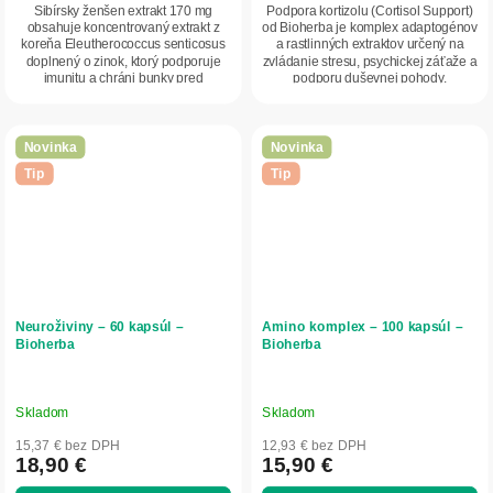
Sibírsky ženšen extrakt 170 mg
Podpora kortizolu (Cortisol Support)
obsahuje koncentrovaný extrakt z
od Bioherba je komplex adaptogénov
koreňa Eleutherococcus senticosus
a rastlinných extraktov určený na
doplnený o zinok, ktorý podporuje
zvládanie stresu, psychickej záťaže a
imunitu a chráni bunky pred
podporu duševnej pohody.
oxidačným...
Obsahuje...
Novinka
Novinka
Tip
Tip
Neuroživiny – 60 kapsúl –
Amino komplex – 100 kapsúl –
Bioherba
Bioherba
Skladom
Skladom
15,37 € bez DPH
12,93 € bez DPH
18,90 €
15,90 €