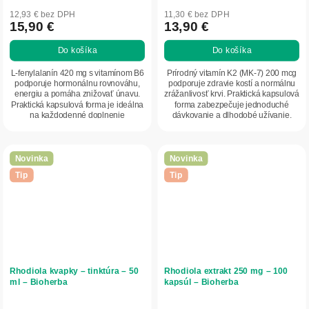
12,93 € bez DPH
11,30 € bez DPH
15,90 €
13,90 €
Do košíka
Do košíka
L-fenylalanín 420 mg s vitamínom B6
Prírodný vitamín K2 (MK-7) 200 mcg
podporuje hormonálnu rovnováhu,
podporuje zdravie kostí a normálnu
energiu a pomáha znižovať únavu.
zrážanlivosť krvi. Praktická kapsulová
Praktická kapsulová forma je ideálna
forma zabezpečuje jednoduché
na každodenné doplnenie
dávkovanie a dlhodobé užívanie.
aminokyselín.
Ideálny...
Novinka
Novinka
Tip
Tip
Rhodiola kvapky – tinktúra – 50
Rhodiola extrakt 250 mg – 100
ml – Bioherba
kapsúl – Bioherba