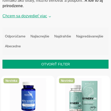
rovnako ako svaly, možno trénovať a podporiť.
A ide to aj
prirodzene
.
Chcem sa dozvedieť viac
R
a
Odporúčame
Najlacnejšie
Najdrahšie
Najpredávanejšie
d
e
Abecedne
n
i
e
OTVORIŤ FILTER
p
r
V
o
ý
Novinka
Novinka
d
p
u
i
k
s
t
p
o
r