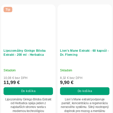
Tip
Lipozomálny Ginkgo Biloba
Lion's Mane Extrakt - 60 kapsúl -
Extrakt - 200 ml - Herbatica
Dr. Fleming
Skladom
Skladom
10,08 € bez DPH
8,32 € bez DPH
11,99 €
9,90 €
Do košíka
Do košíka
Lipozomálny Ginkgo Biloba Extrakt
Lion’s Mane extrakt podporuje
od Herbatica spája jeden z
pamäť, koncentráciu a regeneráciu
najstarších stromov sveta s
nervového systému. Silný nootropný
modernou technológiou
doplnok pre mozog a mentálnu