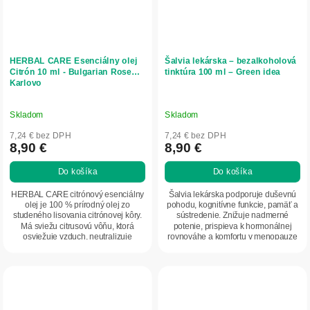
HERBAL CARE Esenciálny olej
Šalvia lekárska – bezalkoholová
Citrón 10 ml - Bulgarian Rose
tinktúra 100 ml – Green idea
Karlovo
Skladom
Skladom
7,24 € bez DPH
7,24 € bez DPH
8,90 €
8,90 €
Do košíka
Do košíka
HERBAL CARE citrónový esenciálny
Šalvia lekárska podporuje duševnú
olej je 100 % prírodný olej zo
pohodu, kognitívne funkcie, pamäť a
studeného lisovania citrónovej kôry.
sústredenie. Znižuje nadmerné
Má sviežu citrusovú vôňu, ktorá
potenie, prispieva k hormonálnej
osviežuje vzduch, neutralizuje
rovnováhe a komfortu v menopauze
pachy,...
aj pred...