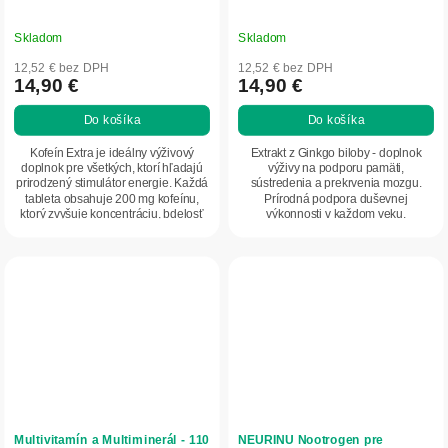
Skladom
Skladom
12,52 € bez DPH
12,52 € bez DPH
14,90 €
14,90 €
Do košíka
Do košíka
Kofeín Extra je ideálny výživový
Extrakt z Ginkgo biloby - doplnok
doplnok pre všetkých, ktorí hľadajú
výživy na podporu pamäti,
prirodzený stimulátor energie. Každá
sústredenia a prekrvenia mozgu.
tableta obsahuje 200 mg kofeínu,
Prírodná podpora duševnej
ktorý zvyšuje koncentráciu, bdelosť
výkonnosti v každom veku.
a...
Multivitamín a Multiminerál - 110
NEURINU Nootrogen pre