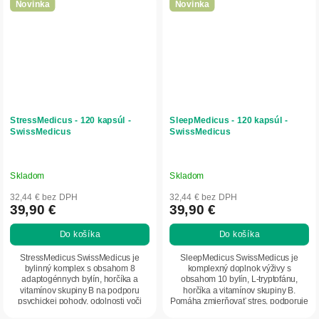
Novinka
Novinka
StressMedicus - 120 kapsúl -
SleepMedicus - 120 kapsúl -
SwissMedicus
SwissMedicus
Skladom
Skladom
32,44 € bez DPH
32,44 € bez DPH
39,90 €
39,90 €
Do košíka
Do košíka
StressMedicus SwissMedicus je
SleepMedicus SwissMedicus je
bylinný komplex s obsahom 8
komplexný doplnok výživy s
adaptogénnych bylín, horčíka a
obsahom 10 bylín, L-tryptofánu,
vitamínov skupiny B na podporu
horčíka a vitamínov skupiny B.
psychickej pohody, odolnosti voči
Pomáha zmierňovať stres, podporuje
stresu a nervového...
relaxáciu, kvalitný...