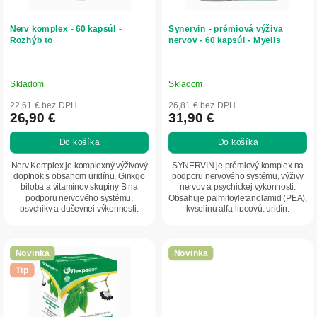
v
o
d
Nerv komplex - 60 kapsúl -
Synervin - prémiová výživa
u
Rozhýb to
nervov - 60 kapsúl - Myelis
k
t
o
Skladom
Skladom
v
22,61 € bez DPH
26,81 € bez DPH
26,90 €
31,90 €
Do košíka
Do košíka
Nerv Komplex je komplexný výživový
SYNERVIN je prémiový komplex na
doplnok s obsahom uridínu, Ginkgo
podporu nervového systému, výživy
biloba a vitamínov skupiny B na
nervov a psychickej výkonnosti.
podporu nervového systému,
Obsahuje palmitoyletanolamid (PEA),
psychiky a duševnej výkonnosti.
kyselinu alfa-lipoovú, uridín,
Obsahuje aj...
Boswellia...
Novinka
Novinka
Tip