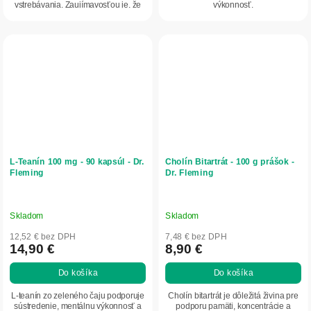
vstrebávania. Zaujímavosťou je, že
výkonnosť.
ginkgo prežilo milióny rokov...
L-Teanín 100 mg - 90 kapsúl - Dr.
Cholín Bitartrát - 100 g prášok -
Fleming
Dr. Fleming
Skladom
Skladom
12,52 € bez DPH
7,48 € bez DPH
14,90 €
8,90 €
Do košíka
Do košíka
L-teanín zo zeleného čaju podporuje
Cholín bitartrát je dôležitá živina pre
sústredenie, mentálnu výkonnosť a
podporu pamäti, koncentrácie a