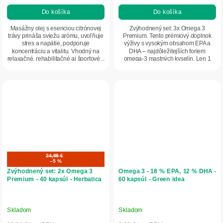
Do košíka
Do košíka
Masážny olej s esenciou citrónovej
Zvýhodnený set: 3x Omega 3
trávy prináša sviežu arómu, uvoľňuje
Premium. Tento prémiový doplnok
stres a napätie, podporuje
výživy s vysokým obsahom EPA a
koncentráciu a vitalitu. Vhodný na
DHA – najdôležitejších foriem
relaxačné, rehabilitačné aj športové...
omega-3 mastných kyselín. Len 1
kapsula denne vám pomôže...
24,98 €
–5 %
Zvýhodnený set: 2x Omega 3
Omega 3 - 18 % EPA, 12 % DHA -
Premium - 40 kapsúl - Herbatica
60 kapsúl - Green idea
Skladom
Skladom