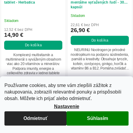
tabliet - Herbatica
mentálne vyťažených ľudí - 30
kapsúl
Skladom
Priemerné
Skladom
hodnotenie
22,61 € bez DPH
produktu
26,90 €
12,52 € bez DPH
14,90 €
je
Do košíka
5,0
Do košíka
z
NEURINU Nootrogen je prírodné
5
nootropikum na podporu sústredenia,
Komplexný multivitamín a
pamäti a kreativity. Obsahuje tyrozín,
multiminerál s vyváženým obsahom
hviezdičiek.
kofeín, cordyceps, ginkgo, horčík a
viac ako 20 vitamínov a minerálov.
vitamíny B6 a B12. Pomáha zvládať...
Podpora imunity, energie a
celkového zdravia v jednej tablete
denne.
Používame cookies, aby sme vám zlepšili zážitok z
nakupovania, zobrazili relevantné ponuky a prispôsobili
obsah. Môžete ich prijať alebo odmietnuť.
Nastavenie
Odmietnuť
Súhlasím