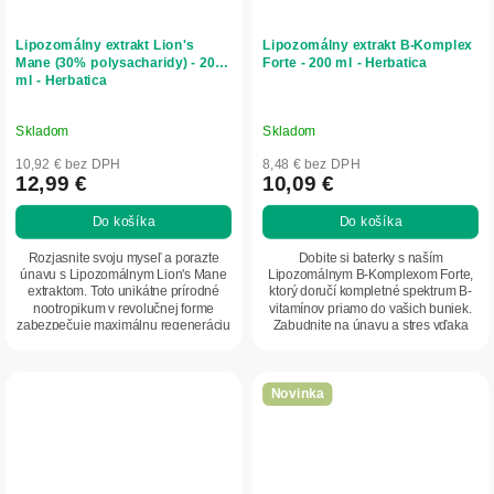
Lipozomálny extrakt Lion's
Lipozomálny extrakt B-Komplex
Mane (30% polysacharidy) - 200
Forte - 200 ml - Herbatica
ml - Herbatica
Skladom
Skladom
10,92 € bez DPH
8,48 € bez DPH
12,99 €
10,09 €
Do košíka
Do košíka
Rozjasnite svoju myseľ a porazte
Dobite si baterky s naším
únavu s Lipozomálnym Lion's Mane
Lipozomálnym B-Komplexom Forte,
extraktom. Toto unikátne prírodné
ktorý doručí kompletné spektrum B-
nootropikum v revolučnej forme
vitamínov priamo do vašich buniek.
zabezpečuje maximálnu regeneráciu
Zabudnite na únavu a stres vďaka
vašich...
maximálnej...
Novinka