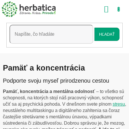
Prejsť
NÁKU
na
obsah
KOŠÍK
HĽADAŤ
Pamäť a koncentrácia
Podporte svoju myseľ prirodzenou cestou
Pamäť, koncentrácia a mentálna odolnosť
– to všetko sú
schopnosti, na ktorých stojí náš pracovný výkon, schopnosť
učiť sa aj psychická pohoda. V dnešnom svete plnom
stresu
,
neustáleho multitaskingu a digitálneho zahltenia sa čoraz
častejšie stretávame s mentálnou únavou, výpadkami
sústredenia či zábudlivosťou. Dobrou správou je, že mozog,