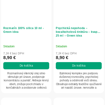
Rozmarín 100% silica 10 ml -
Psychická nepohoda –
Green idea
bezalkoholová tinktúra – kvapky
25 ml – Green idea
Skladom
Skladom
7,24 € bez DPH
7,24 € bez DPH
8,90 €
8,90 €
Do košíka
Do košíka
Rozmarínový éterický olej silno
Bylinkový komplex pre podporu
stimuluje pri únave, podporuje
duševnej rovnováhy, psychickej
koncentráciu a pamäť. Aktivuje krvný
pohody a odolnosti voči stresu.
obeh, znižuje pocit chladu v
Obsahuje extrakty tradične využívané
končatinách a podporuje celkovú
pri napätí, únave, nervozite a
vitalitu. Je...
problémoch so...