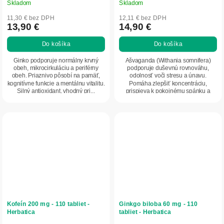
Skladom
Skladom
11,30 € bez DPH
12,11 € bez DPH
13,90 €
14,90 €
Do košíka
Do košíka
Ginko podporuje normálny krvný
Ašvaganda (Withania somnifera)
obeh, mikrocirkuláciu a periférny
podporuje duševnú rovnováhu,
obeh. Priaznivo pôsobí na pamäť,
odolnosť voči stresu a únavu.
kognitívne funkcie a mentálnu vitalitu.
Pomáha zlepšiť koncentráciu,
Silný antioxidant, vhodný pri...
prispieva k pokojnému spánku a
celkovej vitalite...
Kofeín 200 mg - 110 tabliet -
Ginkgo biloba 60 mg - 110
Herbatica
tabliet - Herbatica