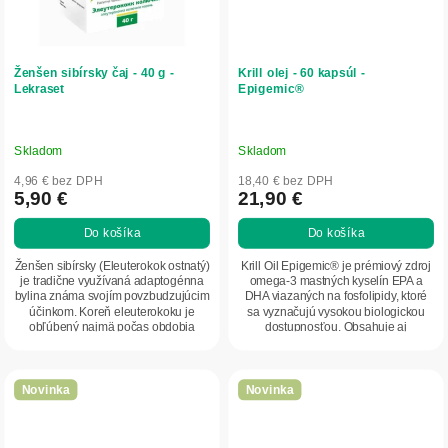
Ženšen sibírsky čaj - 40 g -
Krill olej - 60 kapsúl -
Lekraset
Epigemic®
Skladom
Skladom
4,96 € bez DPH
18,40 € bez DPH
5,90 €
21,90 €
Do košíka
Do košíka
Ženšen sibírsky (Eleuterokok ostnatý)
Krill Oil Epigemic® je prémiový zdroj
je tradične využívaná adaptogénna
omega-3 mastných kyselín EPA a
bylina známa svojím povzbudzujúcim
DHA viazaných na fosfolipidy, ktoré
účinkom. Koreň eleuterokoku je
sa vyznačujú vysokou biologickou
obľúbený najmä počas obdobia
dostupnosťou. Obsahuje aj
fyzickej a...
prirodzene sa...
Novinka
Novinka