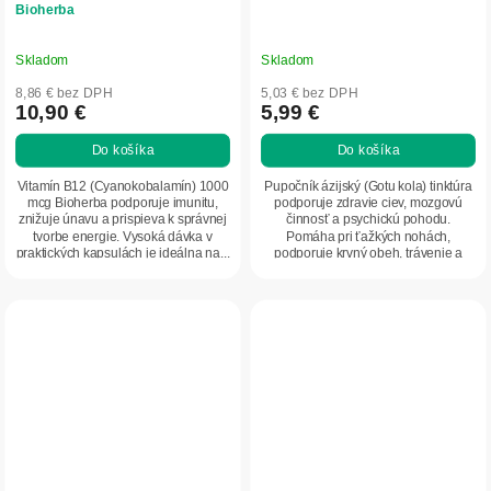
Bioherba
Skladom
Skladom
8,86 € bez DPH
5,03 € bez DPH
10,90 €
5,99 €
Do košíka
Do košíka
Vitamín B12 (Cyanokobalamín) 1000
Pupočník ázijský (Gotu kola) tinktúra
mcg Bioherba podporuje imunitu,
podporuje zdravie ciev, mozgovú
znižuje únavu a prispieva k správnej
činnosť a psychickú pohodu.
tvorbe energie. Vysoká dávka v
Pomáha pri ťažkých nohách,
praktických kapsulách je ideálna na...
podporuje krvný obeh, trávenie a
imunitu. Ideálna na...