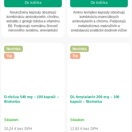
Do košíka
Do košíka
Neuroživiny kapsuly obsahujú
Amino komplex kapsuly obsahujú
kombináciu aminokyselín, cholínu,
kombináciu esenciálnych
extraktu z ginkgo biloba a vitamínu
aminokyselín a chrómu. Podporujú
B6. Podporujú normálnu činnosť
metabolizmus makroživín a
nervového systému, energetický
predstavujú praktický doplnok výživy
metabolizmus a...
pre každodenné užívanie.
Novinka
Novinka
Tip
Tip
D-ribóza 540 mg – 100 kapsúl –
DL-fenylalanín 200 mg – 100
Bioherba
kapsúl – Bioherba
Skladom
Skladom
20,24 € bez DPH
12,93 € bez DPH