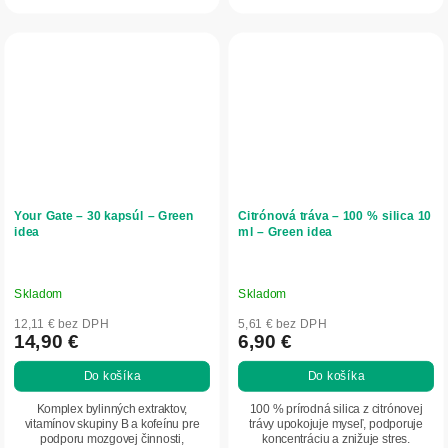
pre mladších...
Your Gate – 30 kapsúl – Green
Citrónová tráva – 100 % silica 10
idea
ml – Green idea
Skladom
Skladom
12,11 € bez DPH
5,61 € bez DPH
14,90 €
6,90 €
Do košíka
Do košíka
Komplex bylinných extraktov,
100 % prírodná silica z citrónovej
vitamínov skupiny B a kofeínu pre
trávy upokojuje myseľ, podporuje
podporu mozgovej činnosti,
koncentráciu a znižuje stres.