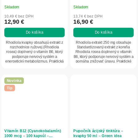
Skladom
Skladom
10,49 € bez DPH
13,74 € bez DPH
12,90 €
16,90 €
Do košíka
Do košíka
Rhodiola kvapky obsahujú extrakt z
Rhodiola extrakt 250 mg obsahuje
rozchodnice ružovej (Rhodiola
štandardizovaný extrakt z koreňa
rosea) doplnený o vitamín B6, ktorý
Rhodiola rosea doplnený o vitamín
podporuje nervový systém a
B6, ktorý podporuje nervový systém a
energetický metabolizmus. Praktická
pomáha znižovať únavu. Praktické
tinktúra pre...
kapsuly...
Novinka
Tip
Vitamín B12 (Cyanokobalamín)
Pupočník ázijský tinktúra –
1000 mcg – 100 kapsúl –
kvapky 50 ml – Green idea