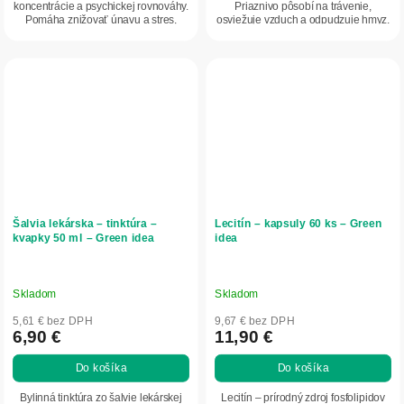
koncentrácie a psychickej rovnováhy.
Priaznivo pôsobí na trávenie,
Pomáha znižovať únavu a stres,
osviežuje vzduch a odpudzuje hmyz.
zlepšuje pozornosť...
V aromaterapii...
Šalvia lekárska – tinktúra –
Lecitín – kapsuly 60 ks – Green
kvapky 50 ml – Green idea
idea
Skladom
Skladom
5,61 € bez DPH
9,67 € bez DPH
6,90 €
11,90 €
Do košíka
Do košíka
Bylinná tinktúra zo šalvie lekárskej
Lecitín – prírodný zdroj fosfolipidov