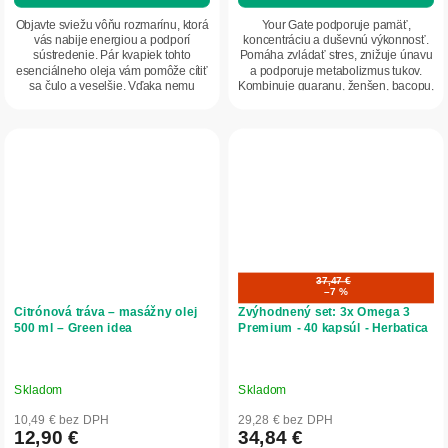
Objavte sviežu vôňu rozmarínu, ktorá
Your Gate podporuje pamäť,
vás nabije energiou a podporí
koncentráciu a duševnú výkonnosť.
sústredenie. Pár kvapiek tohto
Pomáha zvládať stres, znižuje únavu
esenciálneho oleja vám pomôže cítiť
a podporuje metabolizmus tukov.
sa čulo a veselšie. Vďaka nemu
Kombinuje guaranu, ženšen, bacopu,
budete...
rozchodnicu a...
37,47 €
–7 %
Citrónová tráva – masážny olej
Zvýhodnený set: 3x Omega 3
500 ml – Green idea
Premium - 40 kapsúl - Herbatica
Skladom
Skladom
10,49 € bez DPH
29,28 € bez DPH
12,90 €
34,84 €