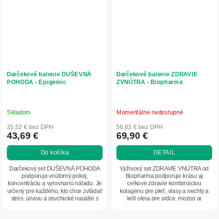
Darčekové balenie DUŠEVNÁ
Darčekové balenie ZDRAVIE
POHODA - Epigemic
ZVNÚTRA - Biopharma
Skladom
Momentálne nedostupné
35,52 € bez DPH
56,83 € bez DPH
43,69 €
69,90 €
Do košíka
DETAIL
Darčekový set DUŠEVNÁ POHODA
Výživový set ZDRAVIE VNÚTRA od
podporuje vnútorný pokoj,
Biopharma podporuje krásu aj
koncentráciu a vyrovnanú náladu. Je
celkové zdravie kombináciou
určený pre každého, kto chce zvládať
kolagénu pre pleť, vlasy a nechty a
stres, únavu a psychické napätie s
krill oleja pre srdce, mozog aj
väčšou ľahkosťou.
imunitu, čím...