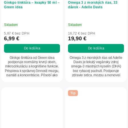
Ginkgo tinktúra – kvapky 50 ml –
Omega 3 z morských rias, 33
Green idea
dávok - Adelle Davis
Skladom
Skladom
5,87 € bez DPH
16,72 € bez DPH
6,99 €
19,90 €
Do košíka
Do košíka
Ginkgo tinktúra od Green idea
Omega 3 z morských rias od Adelle
podporuje normálny krvný obeh,
Davis je tekutý vegánsky zdroj
mikrocirkuláciu a kognitívne funkcie.
omega-3 mastných kyselín (DHA)
Prispieva k správnej činnosti mozgu,
bez rybacej pachuti. Podporuje
pamäti a koncentrácie. Pôsobí ako
zdravie srdca, mozgu a nervovej
silný...
sústavy, je vhodný...
Tip