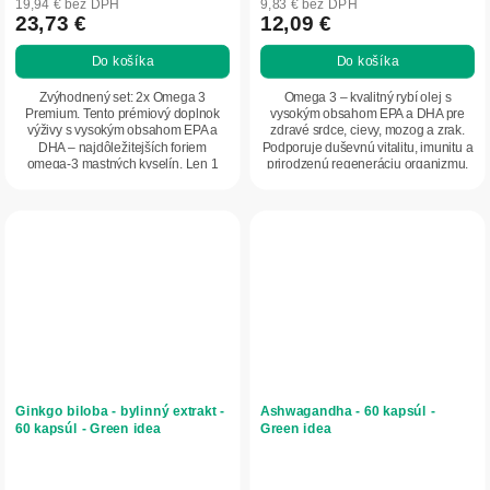
19,94 € bez DPH
9,83 € bez DPH
23,73 €
12,09 €
Do košíka
Do košíka
Zvýhodnený set: 2x Omega 3
Omega 3 – kvalitný rybí olej s
Premium. Tento prémiový doplnok
vysokým obsahom EPA a DHA pre
výživy s vysokým obsahom EPA a
zdravé srdce, cievy, mozog a zrak.
DHA – najdôležitejších foriem
Podporuje duševnú vitalitu, imunitu a
omega-3 mastných kyselín. Len 1
prirodzenú regeneráciu organizmu.
kapsula denne vám pomôže...
Vďaka...
Ginkgo biloba - bylinný extrakt -
Ashwagandha - 60 kapsúl -
60 kapsúl - Green idea
Green idea