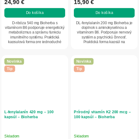
24,90 €
15,90 €
Do košíka
Do košíka
D-ribóza 540 mg Bioherba s
DL-fenylalanín 200 mg Bioherba je
vitamínom B6 podporuje energetický
doplnok s aminokyselinou a
metabolizmus a správnu funkciu
vitamínom B6. Podporuje nervový
imunitného systému. Praktická
systém a psychickú činnosť.
kapsulová forma pre jednoduché
Praktická forma kapsúl na
každodenné užívanie.
každodenné užívanie.
Novinka
Novinka
Tip
Tip
L-fenylalanín 420 mg – 100
Prírodný vitamín K2 200 mcg –
kapsúl – Bioherba
100 kapsúl – Bioherba
Skladom
Skladom