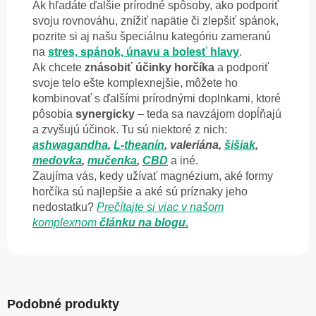
Ak hľadáte ďalšie prírodné spôsoby, ako podporiť
svoju rovnováhu, znížiť napätie či zlepšiť spánok,
pozrite si aj našu špeciálnu kategóriu zameranú
na
stres, spánok, únavu a
bolesť hlavy
.
Ak chcete
znásobiť účinky horčíka
a podporiť
svoje telo ešte komplexnejšie, môžete ho
kombinovať s ďalšími prírodnými doplnkami, ktoré
pôsobia
synergicky
– teda sa navzájom dopĺňajú
a zvyšujú účinok. Tu sú niektoré z nich:
ashwagandha
,
L-theanín
, valeriána,
šišiak
,
medovka
,
mučenka
,
CBD
a iné.
Zaujíma vás, kedy užívať magnézium, aké formy
horčíka sú najlepšie a aké sú príznaky jeho
nedostatku?
Prečítajte si viac v našom
komplexnom
článku na blogu.
Podobné produkty