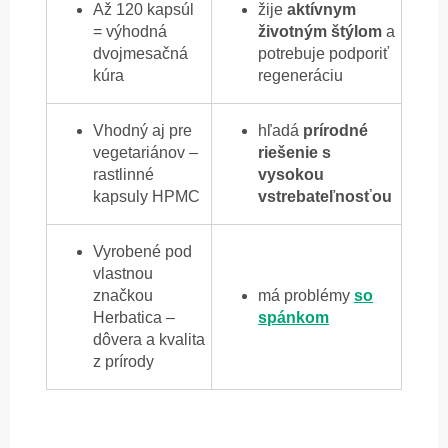
Až 120 kapsúl
žije
aktívnym
= výhodná
životným štýlom
a
dvojmesačná
potrebuje podporiť
kúra
regeneráciu
Vhodný aj pre
hľadá
prírodné
vegetariánov –
riešenie s
rastlinné
vysokou
kapsuly HPMC
vstrebateľnosťou
Vyrobené pod
vlastnou
značkou
má problémy
so
Herbatica –
spánkom
dôvera a kvalita
z prírody