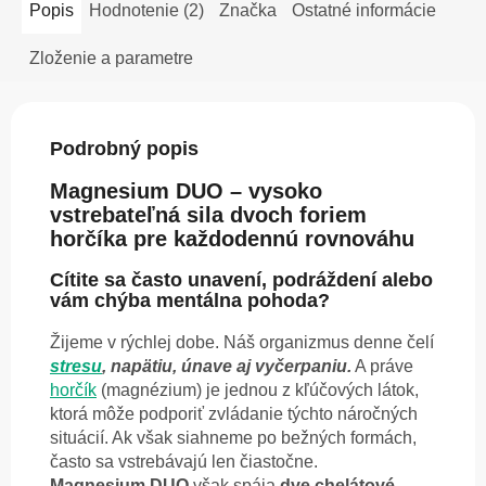
Popis
Hodnotenie (2)
Značka
Ostatné informácie
Zloženie a parametre
Podrobný popis
Magnesium DUO – vysoko
vstrebateľná sila dvoch foriem
horčíka pre každodennú rovnováhu
Cítite sa často unavení, podráždení alebo
vám chýba mentálna pohoda?
Žijeme v rýchlej dobe. Náš organizmus denne čelí
stresu
, napätiu, únave aj vyčerpaniu.
A práve
horčík
(magnézium) je jednou z kľúčových látok,
ktorá môže podporiť zvládanie týchto náročných
situácií. Ak však siahneme po bežných formách,
často sa vstrebávajú len čiastočne.
Magnesium DUO
však spája
dve
chelátové