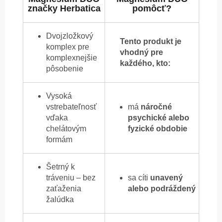
značky Herbatica
pomôcť?
Dvojzložkový
Tento produkt je
komplex pre
vhodný pre
komplexnejšie
každého, kto:
pôsobenie
Vysoká
vstrebateľnosť
má
náročné
vďaka
psychické alebo
chelátovým
fyzické obdobie
formám
Šetrný k
tráveniu – bez
sa cíti
unavený
zaťaženia
alebo podráždený
žalúdka