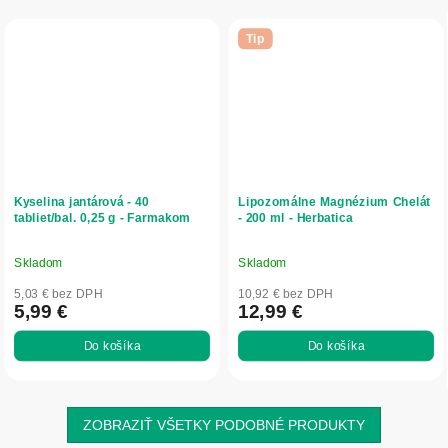
Tip
Kyselina jantárová - 40
Lipozomálne Magnézium Chelát
tabliet/bal. 0,25 g - Farmakom
- 200 ml - Herbatica
Skladom
Skladom
Priemerné
Priemerné
hodnotenie
hodnotenie
5,03 € bez DPH
10,92 € bez DPH
produktu
produktu
5,99 €
12,99 €
je
je
Do košíka
Do košíka
5,0
5,0
z
z
5
5
hviezdičiek.
hviezdičiek.
ZOBRAZIŤ VŠETKY PODOBNÉ PRODUKTY