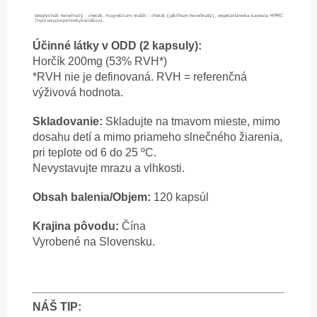
Účinné látky v ODD (2 kapsuly):
Horčík 200mg (53% RVH*)
*RVH nie je definovaná. RVH = referenčná
výživová hodnota.
Skladovanie:
Skladujte na tmavom mieste, mimo
dosahu detí a mimo priameho slnečného žiarenia,
pri teplote od 6 do 25 ºC
.
Nevystavujte mrazu a vlhkosti.
Obsah balenia/Objem:
120 kapsúl
Krajina pôvodu:
Čína
Vyrobené na Slovensku.
NÁŠ TIP: