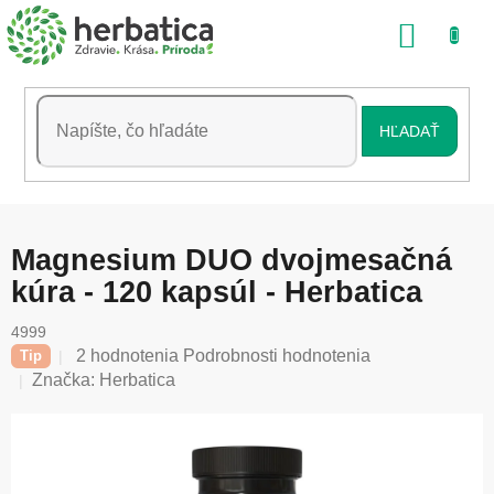
Prejsť
NÁKU
na
obsah
KOŠÍK
HĽADAŤ
Magnesium DUO dvojmesačná
kúra - 120 kapsúl - Herbatica
4999
Priemerné
2 hodnotenia
Podrobnosti hodnotenia
Tip
hodnotenie
Značka:
Herbatica
produktu
je
5,0
z