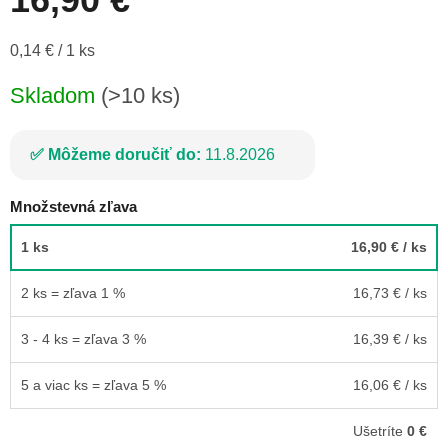
Jednotková
0,14 € / 1 ks
cena:
Skladom
(>10 ks)
Môžeme doručiť do:
11.8.2026
Množstevná zľava
1 ks
16,90 €
/ ks
2 ks = zľava 1 %
16,73 €
/ ks
3 - 4 ks = zľava 3 %
16,39 €
/ ks
5 a viac ks = zľava 5 %
16,06 €
/ ks
Ušetríte
0 €