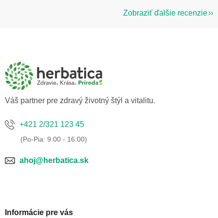
Zobraziť ďalšie recenzie
Z
á
p
ä
t
i
e
Váš partner pre zdravý životný štýl a vitalitu.
+421 2/321 123 45
ahoj@herbatica.sk
Informácie pre vás