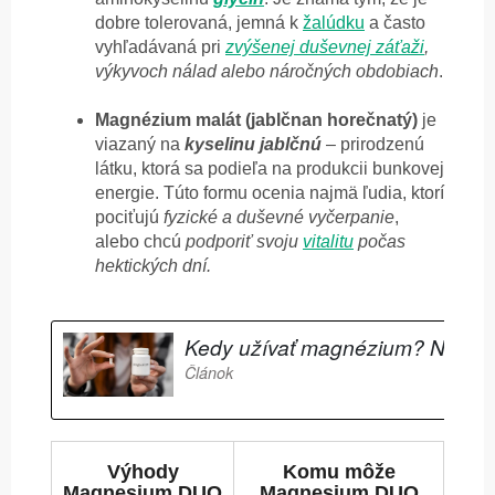
dobre tolerovaná, jemná k
žalúdku
a často
vyhľadávaná pri
zvýšenej duševnej záťaži
,
výkyvoch nálad alebo náročných obdobiach
.
Magnézium malát (jablčnan horečnatý)
je
viazaný na
kyselinu jablčnú
– prirodzenú
látku, ktorá sa podieľa na produkcii bunkovej
energie. Túto formu ocenia najmä ľudia, ktorí
pociťujú
fyzické a duševné vyčerpanie
,
alebo chcú
podporiť svoju
vitalitu
počas
hektických dní.
Výhody
Komu môže
Magnesium DUO
Magnesium DUO