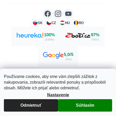
SK
CZ
HU
RO
100%
97%
(2326x)
(792x)
5,0/5
(26x)
Používame cookies, aby sme vám zlepšili zážitok z
nakupovania, zobrazili relevantné ponuky a prispôsobili
Vytvoril Shoptet
obsah. Môžete ich prijať alebo odmietnuť.
Nastavenie
Copyright 2026
Herbatica.sk
. Všetky práva vyhradené.
Odmietnuť
Súhlasím
Upraviť nastavenie cookies