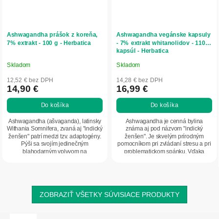
Ashwagandha prášok z koreňa,
Ashwagandha vegánske kapsuly
7% extrakt - 100 g - Herbatica
- 7% extrakt whitanolidov - 110
kapsúl - Herbatica
Skladom
Skladom
Priemerné
Priemerné
hodnotenie
hodnotenie
12,52 € bez DPH
14,28 € bez DPH
produktu
produktu
14,90 €
16,99 €
je
je
Do košíka
Do košíka
5,0
5,0
z
z
Ashwagandha (ašvaganda), latinsky
Ashwagandha je cenná bylina
5
5
Withania Somnifera, zvaná aj "indický
známa aj pod názvom "indický
ženšen" patrí medzi tzv. adaptogény.
ženšen". Je skvelým prírodným
hviezdičiek.
hviezdičiek.
Pýši sa svojím jedinečným
pomocníkom pri zvládaní stresu a pri
blahodarným vplyvom na
problematickom spánku. Vďaka
organizmus. Má...
vysokému obsahu...
ZOBRAZIŤ VŠETKY SÚVISIACE PRODUKTY