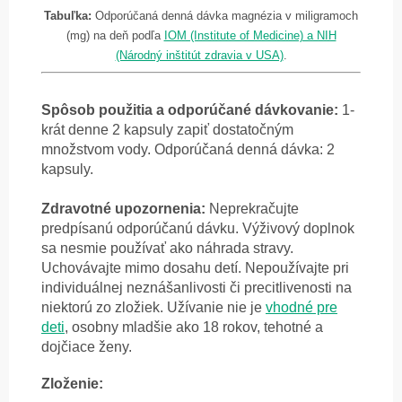
Tabuľka:
Odporúčaná denná dávka magnézia v miligramoch
(mg) na deň podľa
IOM (Institute of Medicine) a NIH
(Národný inštitút zdravia v USA)
.
Spôsob použitia a odporúčané dávkovanie:
1-
krát denne 2 kapsuly zapiť dostatočným
množstvom vody. Odporúčaná denná dávka: 2
kapsuly.
Zdravotné upozornenia:
Neprekračujte
predpísanú odporúčanú dávku. Výživový doplnok
sa nesmie používať ako náhrada stravy.
Uchovávajte mimo dosahu detí. Nepoužívajte pri
individuálnej neznášanlivosti či precitlivenosti na
niektorú zo zložiek. Užívanie nie je
vhodné pre
deti
, osobny mladšie ako 18 rokov, tehotné a
dojčiace ženy.
Zloženie: