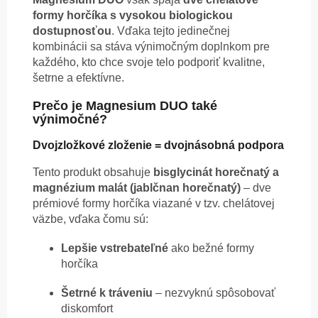
formy horčíka s vysokou biologickou
dostupnosťou
. Vďaka tejto jedinečnej
kombinácii sa stáva výnimočným doplnkom pre
každého, kto chce svoje telo podporiť kvalitne,
šetrne a efektívne.
Prečo je Magnesium DUO také
výnimočné?
Dvojzložkové zloženie = dvojnásobná podpora
Tento produkt obsahuje
bisglycinát horečnatý a
magnézium malát (jablčnan horečnatý)
– dve
prémiové formy horčíka viazané v tzv. chelátovej
väzbe, vďaka čomu sú:
Lepšie vstrebateľné
ako bežné formy
horčíka
Šetrné k tráveniu
– nezvyknú spôsobovať
diskomfort