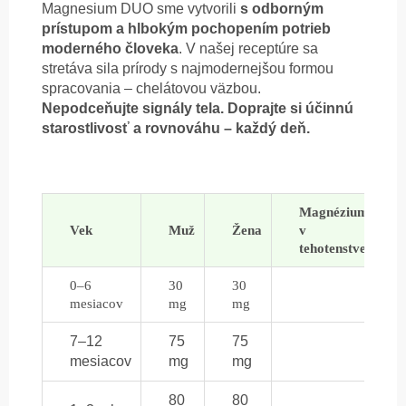
Magnesium DUO sme vytvorili
s odborným
prístupom a hlbokým pochopením potrieb
moderného človeka
. V našej receptúre sa
stretáva sila prírody s najmodernejšou formou
spracovania – chelátovou väzbou.
Nepodceňujte signály tela. Doprajte si účinnú
starostlivosť a rovnováhu – každý deň.
Magnézium
Vek
Muž
Žena
v
tehotenstve
0–6
30
30
mesiacov
mg
mg
7–12
75
75
mesiacov
mg
mg
80
80