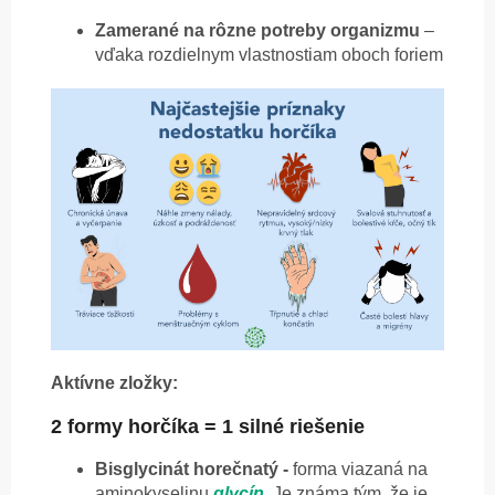
Zamerané na rôzne potreby organizmu
–
vďaka rozdielnym vlastnostiam oboch foriem
Aktívne zložky:
2 formy horčíka = 1 silné riešenie
Bisglycinát horečnatý -
forma viazaná na
aminokyselinu
glycín
. Je známa tým, že je