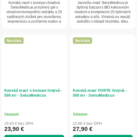
Konská masť s konope chladivá
Jazvečia masť SwissMedicus je
SwissMedicus je bylinný gél s
bylinný balzam s BIO kokosovým
obsahom konopného extraktu a 25
maslom a komplexom 20 bylinných
rastlinných zložiek pre osvieženie,
extraktov a silíc. Vhodná na masáž
regeneráciu a uvoľnenie svalov a
pokožky v oblasti hrudníka, krku,
kĺbov. Chladivý...
chrbta či...
Novinka
Novinka
Konská masť s konope hrejivá -
Konská masť FORTE hrejivá -
500 ml - SwissMedicus
500 ml - SwissMedicus
Skladom
Skladom
19,43 € bez DPH
22,68 € bez DPH
23,90 €
27,90 €