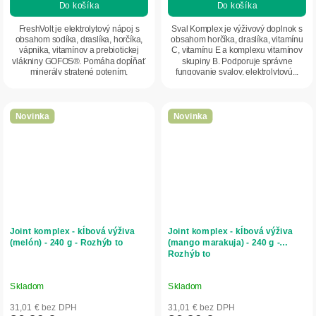
Do košíka
Do košíka
FreshVolt je elektrolytový nápoj s
Sval Komplex je výživový doplnok s
obsahom sodíka, draslíka, horčíka,
obsahom horčíka, draslíka, vitamínu
vápnika, vitamínov a prebiotickej
C, vitamínu E a komplexu vitamínov
vlákniny GOFOS®. Pomáha dopĺňať
skupiny B. Podporuje správne
minerály stratené potením,
fungovanie svalov, elektrolytovú...
podporuje...
Novinka
Novinka
Joint komplex - kĺbová výživa
Joint komplex - kĺbová výživa
(melón) - 240 g - Rozhýb to
(mango marakuja) - 240 g -
Rozhýb to
Skladom
Skladom
31,01 € bez DPH
31,01 € bez DPH