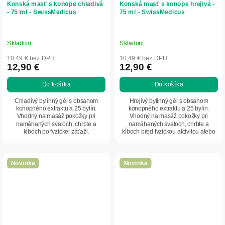
Konská masť s konope chladivá
Konská masť s konope hrejivá -
- 75 ml - SwissMedicus
75 ml - SwissMedicus
Skladom
Skladom
10,49 € bez DPH
10,49 € bez DPH
12,90 €
12,90 €
Do košíka
Do košíka
Chladivý bylinný gél s obsahom
Hrejivý bylinný gél s obsahom
konopného extraktu a 25 bylín.
konopného extraktu a 25 bylín.
Vhodný na masáž pokožky pri
Vhodný na masáž pokožky pri
namáhaných svaloch, chrbte a
namáhaných svaloch, chrbte a
kĺboch po fyzickej záťaži.
kĺboch pred fyzickou aktivitou alebo
po námahe.
Novinka
Novinka