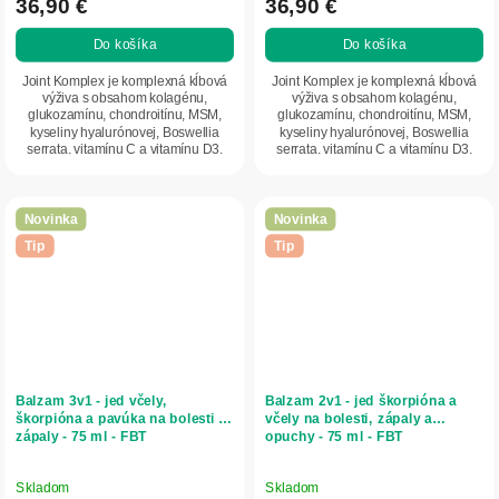
36,90 €
36,90 €
Do košíka
Do košíka
Joint Komplex je komplexná kĺbová
Joint Komplex je komplexná kĺbová
výživa s obsahom kolagénu,
výživa s obsahom kolagénu,
glukozamínu, chondroitínu, MSM,
glukozamínu, chondroitínu, MSM,
kyseliny hyalurónovej, Boswellia
kyseliny hyalurónovej, Boswellia
serrata, vitamínu C a vitamínu D3.
serrata, vitamínu C a vitamínu D3.
Podporuje...
Podporuje...
Novinka
Novinka
Tip
Tip
Balzam 3v1 - jed včely,
Balzam 2v1 - jed škorpióna a
škorpióna a pavúka na bolesti a
včely na bolesti, zápaly a
zápaly - 75 ml - FBT
opuchy - 75 ml - FBT
Skladom
Skladom