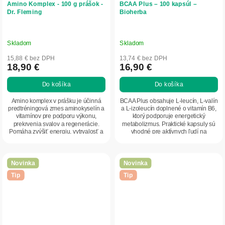
Amino Komplex - 100 g prášok -
BCAA Plus – 100 kapsúl –
Dr. Fleming
Bioherba
Skladom
Skladom
15,88 € bez DPH
13,74 € bez DPH
18,90 €
16,90 €
Do košíka
Do košíka
Amino komplex v prášku je účinná
BCAA Plus obsahuje L-leucín, L-valín
predtréningová zmes aminokyselín a
a L-izoleucín doplnené o vitamín B6,
vitamínov pre podporu výkonu,
ktorý podporuje energetický
prekrvenia svalov a regenerácie.
metabolizmus. Praktické kapsuly sú
Pomáha zvýšiť energiu, vytrvalosť a
vhodné pre aktívnych ľudí na
urýchliť...
každodenné...
Novinka
Novinka
Tip
Tip