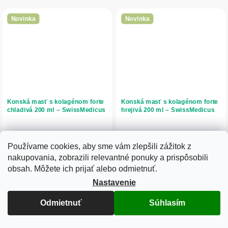
Novinka
Novinka
Konská masť s kolagénom forte
Konská masť s kolagénom forte
chladivá 200 ml – SwissMedicus
hrejivá 200 ml – SwissMedicus
Skladom
Skladom
Používame cookies, aby sme vám zlepšili zážitok z
12,11 € bez DPH
12,11 € bez DPH
nakupovania, zobrazili relevantné ponuky a prispôsobili
14,90 €
14,90 €
obsah. Môžete ich prijať alebo odmietnuť.
Nastavenie
Do košíka
Do košíka
Konská masť s kolagénom forte
Konská masť s kolagénom forte
Odmietnuť
Súhlasím
chladivá obsahuje morský kolagén,
hrejivá obsahuje morský kolagén,
kyselinu hyalurónovú, MSM a 25
kyselinu hyalurónovú, MSM a 25
bylín pre rýchle osvieženie a
bylín pre intenzívne prehriatie a