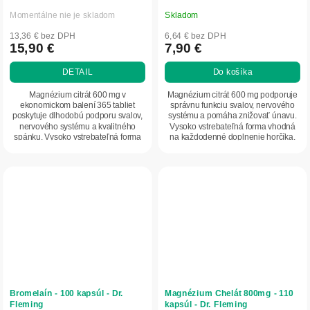
Momentálne nie je skladom
Skladom
13,36 € bez DPH
6,64 € bez DPH
15,90 €
7,90 €
DETAIL
Do košíka
Magnézium citrát 600 mg v
Magnézium citrát 600 mg podporuje
ekonomickom balení 365 tabliet
správnu funkciu svalov, nervového
poskytuje dlhodobú podporu svalov,
systému a pomáha znižovať únavu.
nervového systému a kvalitného
Vysoko vstrebateľná forma vhodná
spánku. Vysoko vstrebateľná forma
na každodenné doplnenie horčíka.
vhodná na každodenné...
Bromelaín - 100 kapsúl - Dr.
Magnézium Chelát 800mg - 110
Fleming
kapsúl - Dr. Fleming