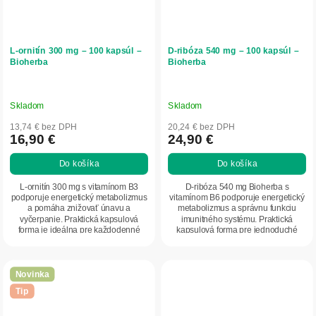
L-ornitín 300 mg – 100 kapsúl –
D-ribóza 540 mg – 100 kapsúl –
Bioherba
Bioherba
Skladom
Skladom
13,74 € bez DPH
20,24 € bez DPH
16,90 €
24,90 €
Do košíka
Do košíka
L-ornitín 300 mg s vitamínom B3
D-ribóza 540 mg Bioherba s
podporuje energetický metabolizmus
vitamínom B6 podporuje energetický
a pomáha znižovať únavu a
metabolizmus a správnu funkciu
vyčerpanie. Praktická kapsulová
imunitného systému. Praktická
forma je ideálna pre každodenné
kapsulová forma pre jednoduché
doplnenie...
každodenné užívanie.
Novinka
Tip