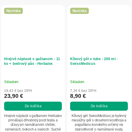
Novinka
Novinka
Hrejivé náplasti s gaštanom - 11
Kĺbový gél v tube - 200 ml -
ks + bedrový pás - Herbalex
SwissMedicus
Skladom
Skladom
19,43 € bez DPH
7,24 € bez DPH
23,90 €
8,90 €
Do košíka
Do košíka
Hrejivé náplasti s gaštanom Herbalex
Kĺbový gél SwissMedicus je bylinný
prinášajú dlhodobý pocit tepla a
masážny gél s obsahom kostihoja a
úľavy pri namáhanom chrbte,
pagaštanu konského určený na
ramenách, bokoch a svaloch. Suché
starostlivosť o namáhané svaly,