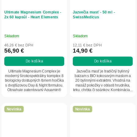
Ultimate Magnesium Complex -
Jazvečia masť - 50 ml -
2x 60 kapsúl - Heart Elements
SwissMedicus
Skladom
Skladom
46,26 € bez DPH
12,11 € bez DPH
56,90 €
14,90 €
Do košíka
Do košíka
Ultimate Magnesium Complex je
Jazvečia masť je tradičný bylinný
moderný širokospektrálny komplex 8
balzam s BIO kokosovým maslom a
biologicky dostupných foriem horčíka
20 bylinnými extraktmi. Vhodná na
s dvojfázovou Day & Night formulou.
masáž pokožky v oblasti hrudníka,
Obsahuje patentovaný Aquamin®
krku, chrbta či spánkov. Kombinácia...
Mg,...
Novinka
Novinka