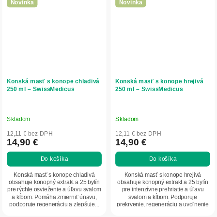
Novinka
Novinka
Konská masť s konope chladivá
Konská masť s konope hrejivá
250 ml – SwissMedicus
250 ml – SwissMedicus
Skladom
Skladom
12,11 € bez DPH
12,11 € bez DPH
14,90 €
14,90 €
Do košíka
Do košíka
Konská masť s konope chladivá
Konská masť s konope hrejivá
obsahuje konopný extrakt a 25 bylín
obsahuje konopný extrakt a 25 bylín
pre rýchle osvieženie a úľavu svalom
pre intenzívne prehriatie a úľavu
a kĺbom. Pomáha zmierniť únavu,
svalom a kĺbom. Podporuje
podporuje regeneráciu a zlepšuje...
prekrvenie, regeneráciu a uvoľnenie
napätia. Ideálna...