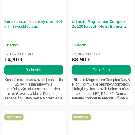
Konská masť masážny olej - 200
Ultimate Magnesium Complex -
ml - SwissMedicus
2x 120 kapsúl - Heart Elements
Skladom
Skladom
12,11 € bez DPH
72,28 € bez DPH
14,90 €
88,90 €
Do košíka
Do košíka
Konská masť masážny olej spája silu
Ultimate Magnesium Complex Day &
25 bylín s mandľovým a
Night Formula je prémiový komplex 8
slnečnicovým olejom pre intenzívnu
biologicky dostupných foriem horčíka
masáž svalov a kĺbov. Podporuje
s vitamínmi B6, D3 a K2. Denná
regeneráciu, uvoľnenie a prekrvenie
formula podporuje energiu, výkon a...
pokožky po...
Novinka
Novinka