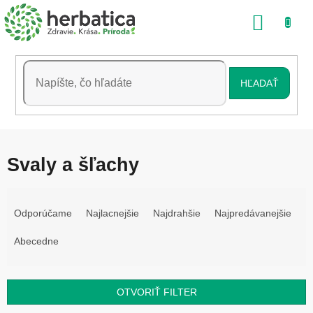
Prejsť
NÁKU
na
obsah
KOŠÍK
HĽADAŤ
Svaly a šľachy
R
a
Odporúčame
Najlacnejšie
Najdrahšie
Najpredávanejšie
d
e
Abecedne
n
i
e
OTVORIŤ FILTER
p