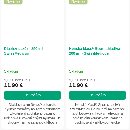
Novinka
Novinka
Diablov pazúr - 250 ml -
Konská Mast® Sport chladivá -
SwissMedicus
200 ml - SwissMedicus
Skladom
Skladom
9,67 € bez DPH
9,67 € bez DPH
11,90 €
11,90 €
Do košíka
Do košíka
Diablov pazúr SwissMedicus je
Konská Mast® Sport chladivá
bylinný masážny balzam s extraktom
SwissMedicus je bylinný balzam pre
z koreňa diabolského pazúra,
športovcov s chladivým efektom a
rutínom a 6 osvedčenými bylinami. Je
horčíkovým komplexom. Pomáha
vhodný na masáž svalov, kĺbov a
uvoľniť svaly a kĺby po fyzickej
namáhaného...
záťaži, podporuje...