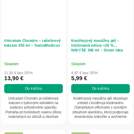
Unicatum Chondro – rašelinový
Kostihojový masážny gél –
balzam 250 ml – SwissMedicus
limitovaná edícia +20 %
NAVYŠE 300 ml – Green idea
Skladom
Skladom
11,30 € bez DPH
4,87 € bez DPH
13,90 €
5,99 €
Do košíka
Do košíka
Unicatum Chondro je rašelinový
Kostihojový masážny gél obsahuje
balzam s bylinnými extraktmi na
extrakt z kostihoja lekárskeho
podporu pohybového aparátu.
(Symphytum officinale) s vysokým
Pomáha pri bolestiach svalov, kĺbov,
obsahom alantoínu, ktorý podporuje
regenerácii po záťaži a zlepšuje
regeneráciu pokožky a uvoľnenie
prekrvenie....
svalov a...