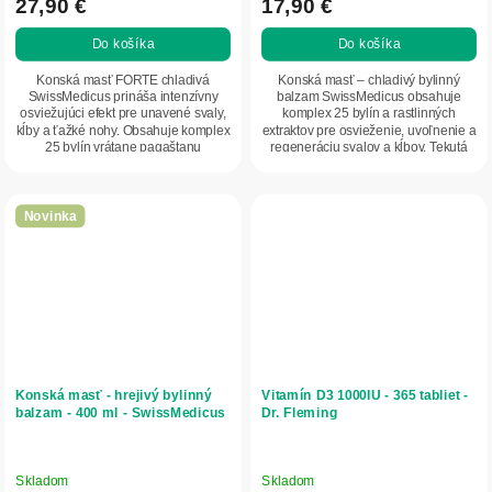
27,90 €
17,90 €
Do košíka
Do košíka
Konská masť FORTE chladivá
Konská masť – chladivý bylinný
SwissMedicus prináša intenzívny
balzam SwissMedicus obsahuje
osviežujúci efekt pre unavené svaly,
komplex 25 bylín a rastlinných
kĺby a ťažké nohy. Obsahuje komplex
extraktov pre osvieženie, uvoľnenie a
25 bylín vrátane pagaštanu
regeneráciu svalov a kĺbov. Tekutá
konského,...
liehová forma...
Novinka
Konská masť - hrejivý bylinný
Vitamín D3 1000IU - 365 tabliet -
balzam - 400 ml - SwissMedicus
Dr. Fleming
Skladom
Skladom