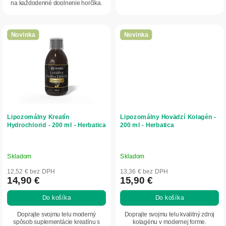
na každodenné doplnenie horčíka.
Novinka
Novinka
Lipozomálny Kreatín
Lipozomálny Hovädzí Kolagén -
Hydrochlorid - 200 ml - Herbatica
200 ml - Herbatica
Skladom
Skladom
12,52 € bez DPH
13,36 € bez DPH
14,90 €
15,90 €
Do košíka
Do košíka
Doprajte svojmu telu moderný
Doprajte svojmu telu kvalitný zdroj
spôsob suplementácie kreatínu s
kolagénu v modernej forme.