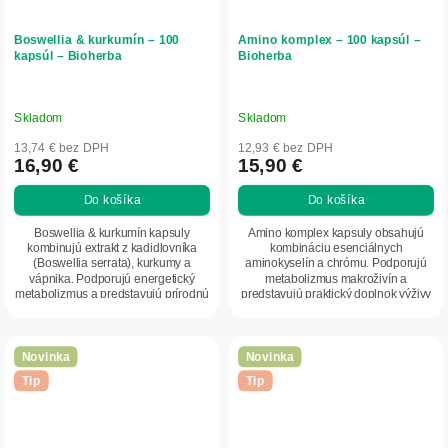
Boswellia & kurkumín – 100
Amino komplex – 100 kapsúl –
kapsúl – Bioherba
Bioherba
Skladom
Skladom
13,74 € bez DPH
12,93 € bez DPH
16,90 €
15,90 €
Do košíka
Do košíka
Boswellia & kurkumín kapsuly
Amino komplex kapsuly obsahujú
kombinujú extrakt z kadidlovníka
kombináciu esenciálnych
(Boswellia serrata), kurkumy a
aminokyselín a chrómu. Podporujú
vápnika. Podporujú energetický
metabolizmus makroživín a
metabolizmus a predstavujú prírodnú
predstavujú praktický doplnok výživy
kombináciu...
pre každodenné užívanie.
Novinka
Novinka
Tip
Tip