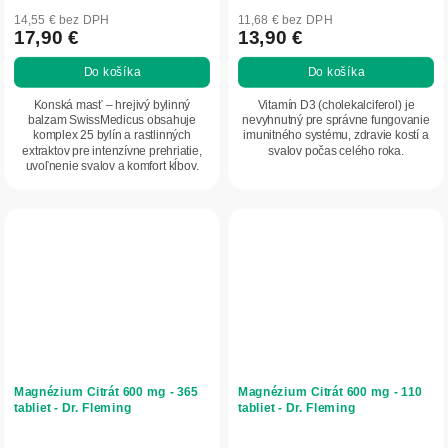
14,55 € bez DPH
11,68 € bez DPH
17,90 €
13,90 €
Do košíka
Do košíka
Konská masť – hrejivý bylinný
Vitamín D3 (cholekalciferol) je
balzam SwissMedicus obsahuje
nevyhnutný pre správne fungovanie
komplex 25 bylín a rastlinných
imunitného systému, zdravie kostí a
extraktov pre intenzívne prehriatie,
svalov počas celého roka.
uvoľnenie svalov a komfort kĺbov.
Tekutá liehová...
Magnézium Citrát 600 mg - 365
Magnézium Citrát 600 mg - 110
tabliet - Dr. Fleming
tabliet - Dr. Fleming