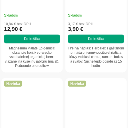
Skladom
Skladom
10,84 € bez DPH
3,17 € bez DPH
12,90 €
3,90 €
Do košíka
Do košíka
Magnesium Malate Epigemic®
Hrejivá náplasť Herbalex s gaštanom
obsahuje horčík vo vysoko
prináša príjemný pocit prehriatia a
vstrebateľnej organickej forme
úľavy v oblasti chrbta, ramien, bokov
viazanej na kyselinu jablčnú (malát).
a svalov. Suché teplo pôsobí až 15
Podporuje energetický
hodín.
metabolizmus, správnu činnosť...
Novinka
Novinka