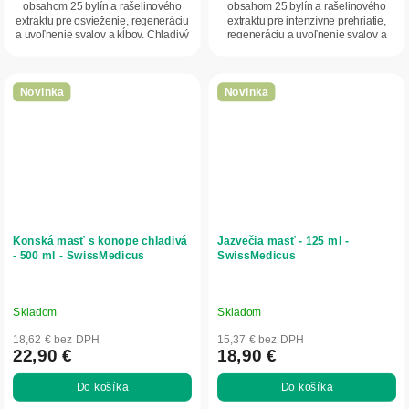
obsahom 25 bylín a rašelinového
obsahom 25 bylín a rašelinového
extraktu pre osvieženie, regeneráciu
extraktu pre intenzívne prehriatie,
a uvoľnenie svalov a kĺbov. Chladivý
regeneráciu a uvoľnenie svalov a
efekt...
kĺbov....
Novinka
Novinka
Konská masť s konope chladivá
Jazvečia masť - 125 ml -
- 500 ml - SwissMedicus
SwissMedicus
Skladom
Skladom
18,62 € bez DPH
15,37 € bez DPH
22,90 €
18,90 €
Do košíka
Do košíka