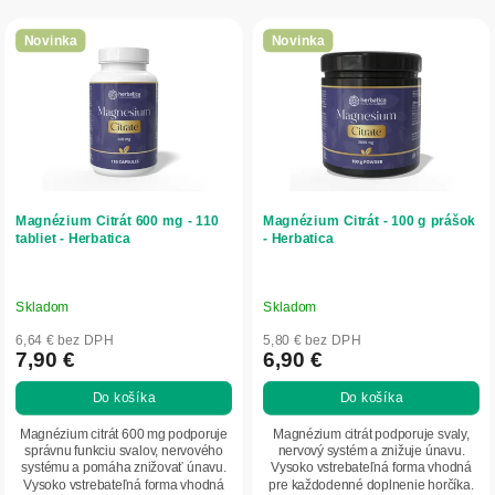
r
V
o
ý
Novinka
Novinka
d
p
u
i
k
s
t
p
o
r
v
o
d
Magnézium Citrát 600 mg - 110
Magnézium Citrát - 100 g prášok
u
tabliet - Herbatica
- Herbatica
k
t
o
Skladom
Skladom
v
6,64 € bez DPH
5,80 € bez DPH
7,90 €
6,90 €
Do košíka
Do košíka
Magnézium citrát 600 mg podporuje
Magnézium citrát podporuje svaly,
správnu funkciu svalov, nervového
nervový systém a znižuje únavu.
systému a pomáha znižovať únavu.
Vysoko vstrebateľná forma vhodná
Vysoko vstrebateľná forma vhodná
pre každodenné doplnenie horčíka.