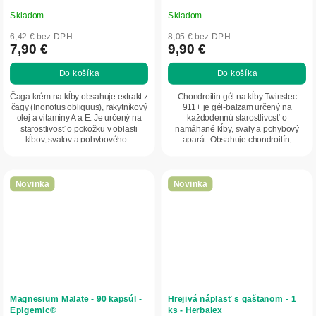
Skladom
Skladom
6,42 € bez DPH
8,05 € bez DPH
7,90 €
9,90 €
Do košíka
Do košíka
Čaga krém na kĺby obsahuje extrakt z
Chondroitin gél na kĺby Twinstec
čagy (Inonotus obliquus), rakytníkový
911+ je gél-balzam určený na
olej a vitamíny A a E. Je určený na
každodennú starostlivosť o
starostlivosť o pokožku v oblasti
namáhané kĺby, svaly a pohybový
kĺbov, svalov a pohybového...
aparát. Obsahuje chondroitín,
glukozamín, vitamíny B1 a...
Novinka
Novinka
Magnesium Malate - 90 kapsúl -
Hrejivá náplasť s gaštanom - 1
Epigemic®
ks - Herbalex