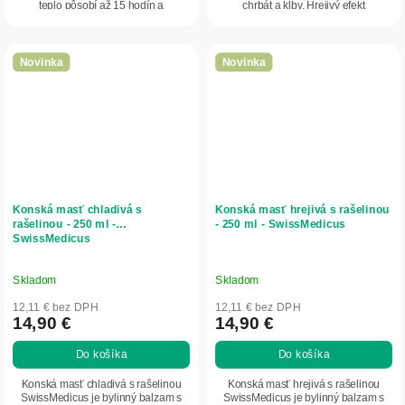
teplo pôsobí až 15 hodín a
chrbát a kĺby. Hrejivý efekt
podporuje...
podporuje...
Novinka
Novinka
Konská masť chladivá s
Konská masť hrejivá s rašelinou
rašelinou - 250 ml -
- 250 ml - SwissMedicus
SwissMedicus
Skladom
Skladom
12,11 € bez DPH
12,11 € bez DPH
14,90 €
14,90 €
Do košíka
Do košíka
Konská masť chladivá s rašelinou
Konská masť hrejivá s rašelinou
SwissMedicus je bylinný balzam s
SwissMedicus je bylinný balzam s