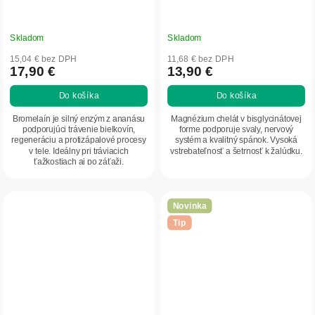
Skladom
Skladom
15,04 € bez DPH
11,68 € bez DPH
17,90 €
13,90 €
Do košíka
Do košíka
Bromelaín je silný enzým z ananásu
Magnézium chelát v bisglycinátovej
podporujúci trávenie bielkovín,
forme podporuje svaly, nervový
regeneráciu a protizápalové procesy
systém a kvalitný spánok. Vysoká
v tele. Ideálny pri tráviacich
vstrebateľnosť a šetrnosť k žalúdku.
ťažkostiach aj po záťaži.
Novinka
Tip