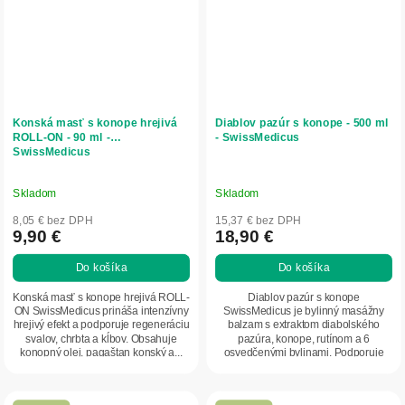
Konská masť s konope hrejivá
Diablov pazúr s konope - 500 ml
ROLL-ON - 90 ml -
- SwissMedicus
SwissMedicus
Skladom
Skladom
8,05 € bez DPH
15,37 € bez DPH
9,90 €
18,90 €
Do košíka
Do košíka
Konská masť s konope hrejivá ROLL-
Diablov pazúr s konope
ON SwissMedicus prináša intenzívny
SwissMedicus je bylinný masážny
hrejivý efekt a podporuje regeneráciu
balzam s extraktom diabolského
svalov, chrbta a kĺbov. Obsahuje
pazúra, konope, rutínom a 6
konopný olej, pagaštan konský a...
osvedčenými bylinami. Podporuje
regeneráciu svalov a kĺbov,...