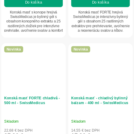
Do košíka
Do košíka
Konská masť s konope hrejivá
Konská masť FORTE hrejivá
SwissMedicus je bylinný gél s
SwissMedicus je intenzívny bylinný
obsahom konopného extraktu a 25
gél s obsahom 25 rastlinných
rastlinných zložiek pre intenzívne
extraktov pre prehrievanie, uvoľnenie
prehriatie, uvoľnenie svalov a komfort
a regeneráciu svalov a kĺbov.
pohybového...
Zosilnená receptúra...
Novinka
Novinka
Konská masť FORTE chladivá -
Konská masť - chladivý bylinný
500 ml - SwissMedicus
balzam - 400 ml - SwissMedicus
Skladom
Skladom
22,68 € bez DPH
14,55 € bez DPH