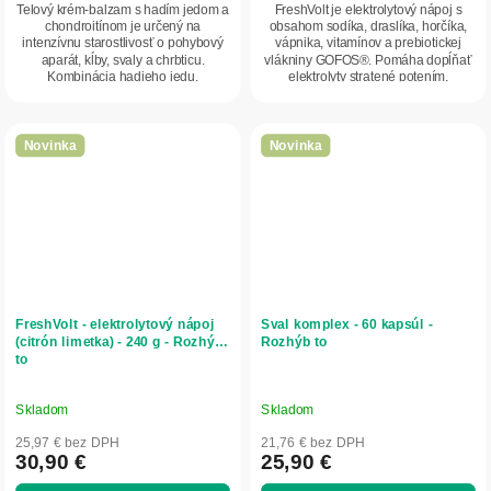
Telový krém-balzam s hadím jedom a
FreshVolt je elektrolytový nápoj s
chondroitínom je určený na
obsahom sodíka, draslíka, horčíka,
intenzívnu starostlivosť o pohybový
vápnika, vitamínov a prebiotickej
aparát, kĺby, svaly a chrbticu.
vlákniny GOFOS®. Pomáha dopĺňať
Kombinácia hadieho jedu,
elektrolyty stratené potením,
chondroitínu a...
podporuje...
Novinka
Novinka
FreshVolt - elektrolytový nápoj
Sval komplex - 60 kapsúl -
(citrón limetka) - 240 g - Rozhýb
Rozhýb to
to
Skladom
Skladom
25,97 € bez DPH
21,76 € bez DPH
30,90 €
25,90 €