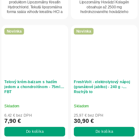
produktom Lipozomálny Kreatín
Lipozomálny Hovädzí Kolagén
Hydrochlorid. Tekutá lipozomálna
obsahuje až 2500 mg
forma spája výhody kreatínu HCl a
hydrolyzovaného hovädzieho
pokročilej...
kolagénu v dennej dávke a využíva...
Novinka
Novinka
Telový krém-balzam s hadím
FreshVolt - elektrolytový nápoj
jedom a chondroitínom - 75ml -
(granátové jablko) - 240 g -
FBT
Rozhýb to
Skladom
Skladom
6,42 € bez DPH
25,97 € bez DPH
7,90 €
30,90 €
Do košíka
Do košíka