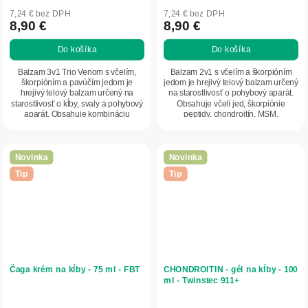
7,24 € bez DPH
7,24 € bez DPH
8,90 €
8,90 €
Do košíka
Do košíka
Balzam 3v1 Trio Venom s včelím,
Balzam 2v1 s včelím a škorpióním
škorpióním a pavúčím jedom je
jedom je hrejivý telový balzam určený
hrejivý telový balzam určený na
na starostlivosť o pohybový aparát.
starostlivosť o kĺby, svaly a pohybový
Obsahuje včelí jed, škorpiónie
aparát. Obsahuje kombináciu
peptidy, chondroitín, MSM,
biologicky...
eukalyptový...
Novinka
Novinka
Tip
Tip
Čaga krém na kĺby - 75 ml - FBT
CHONDROITIN - gél na kĺby - 100
ml - Twinstec 911+