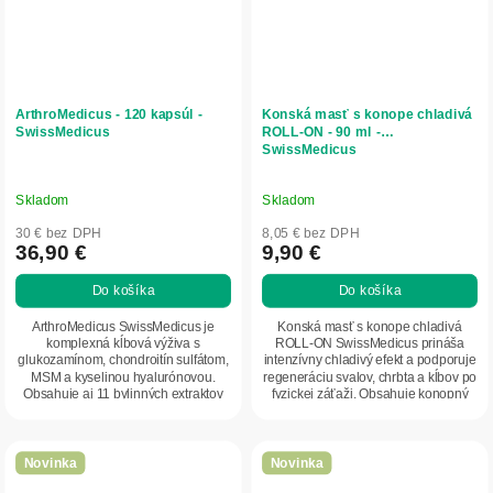
ArthroMedicus - 120 kapsúl -
Konská masť s konope chladivá
SwissMedicus
ROLL-ON - 90 ml -
SwissMedicus
Skladom
Skladom
30 € bez DPH
8,05 € bez DPH
36,90 €
9,90 €
Do košíka
Do košíka
ArthroMedicus SwissMedicus je
Konská masť s konope chladivá
komplexná kĺbová výživa s
ROLL-ON SwissMedicus prináša
glukozamínom, chondroitín sulfátom,
intenzívny chladivý efekt a podporuje
MSM a kyselinou hyalurónovou.
regeneráciu svalov, chrbta a kĺbov po
Obsahuje aj 11 bylinných extraktov
fyzickej záťaži. Obsahuje konopný
vrátane prasličky,...
olej,...
Novinka
Novinka