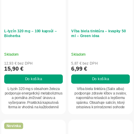
L-lyzín 320 mg – 100 kapsúl –
Vŕba biela tinktúra – kvapky 50
Bioherba
ml – Green idea
Skladom
Skladom
12,93 € bez DPH
5,87 € bez DPH
15,90 €
6,99 €
Do košíka
Do košíka
L-lyzín 320 mg s obsahom železa
Vŕba biela tinktúra (Salix alba)
podporuje energetický metabolizmus
podporuje zdravie kĺbov a svalov,
a pomáha znižovať únavu a
napomáha relaxácii a lepšiemu
vyčerpanie. Praktická kapsulová
spánku. Obsahuje salicín, ktorý
forma je vhodná na každodenné
prispieva k prirodzenej pohode
doplnenie esenciálnej...
organizmu. Vhodná...
Novinka