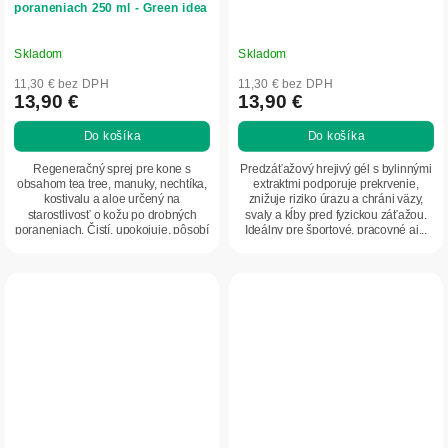
poraneniach 250 ml - Green idea
Skladom
Skladom
11,30 € bez DPH
11,30 € bez DPH
13,90 €
13,90 €
Do košíka
Do košíka
Regeneračný sprej pre kone s
Predzáťažový hrejivý gél s bylinnými
obsahom tea tree, manuky, nechtíka,
extraktmi podporuje prekrvenie,
kostivalu a aloe určený na
znižuje riziko úrazu a chráni väzy,
starostlivosť o kožu po drobných
svaly a kĺby pred fyzickou záťažou.
poraneniach. Čistí, upokojuje, pôsobí
Ideálny pre športové, pracovné aj...
antisepticky a...