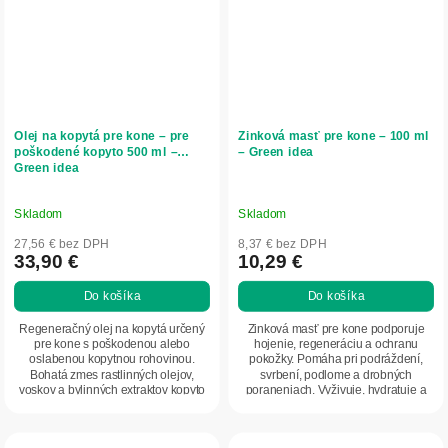
Olej na kopytá pre kone – pre
Zinková masť pre kone – 100 ml
poškodené kopyto 500 ml –
– Green idea
Green idea
Skladom
Skladom
27,56 € bez DPH
8,37 € bez DPH
33,90 €
10,29 €
Do košíka
Do košíka
Regeneračný olej na kopytá určený
Zinková masť pre kone podporuje
pre kone s poškodenou alebo
hojenie, regeneráciu a ochranu
oslabenou kopytnou rohovinou.
pokožky. Pomáha pri podráždení,
Bohatá zmes rastlinných olejov,
svrbení, podlome a drobných
voskov a bylinných extraktov kopyto
poraneniach. Vyživuje, hydratuje a
vyživuje,...
chráni pokožku pred...