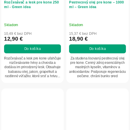
Rozčesávač a lesk pre kone 250
Pestrecový olej pre kone – 1000
ml - Green idea
ml – Green idea
Skladom
Skladom
10,49 € bez DPH
15,37 € bez DPH
12,90 €
18,90 €
Do košíka
Do košíka
Rozčesávač a lesk pre kone uľahčuje
Za studena lisovaný pestrecový olej
rozčesávanie hrivy a chvosta a
pre kone. Cenný zdroj esenciálnych
dodáva im prirodzený lesk. Obsahuje
mastných kyselín, vitamínov a
babassu olej, jakon, grapefruit a
antioxidantov. Podporuje regeneráciu
rastlinné výťažky, ktoré srsť a hrivu...
pečene, chráni bunky pred
oxidačným...