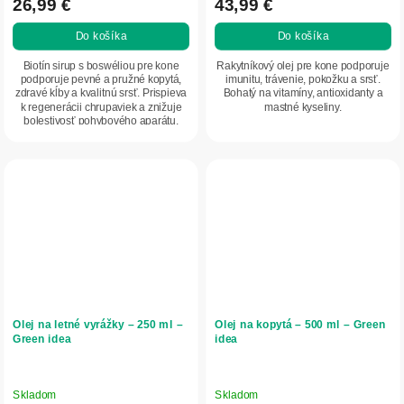
26,99 €
43,99 €
Do košíka
Do košíka
Biotín sirup s boswéliou pre kone
Rakytníkový olej pre kone podporuje
podporuje pevné a pružné kopytá,
imunitu, trávenie, pokožku a srsť.
zdravé kĺby a kvalitnú srsť. Prispieva
Bohatý na vitamíny, antioxidanty a
k regenerácii chrupaviek a znižuje
mastné kyseliny.
bolestivosť pohybového aparátu.
Olej na letné vyrážky – 250 ml –
Olej na kopytá – 500 ml – Green
Green idea
idea
Skladom
Skladom