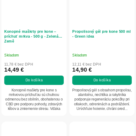
Konopné maškrty pre kone –
Propolisový gél pre kone 500 ml
príchuť mrkva - 500 g - Zelená
- Green idea
Země
Skladom
Skladom
11,78 € bez DPH
12,11 € bez DPH
14,49 €
14,90 €
Do košíka
Do košíka
Konopné maškrty pre kone s
Propolisový gél s obsahom propolisu,
mrkvovou príchuťou sú chutnou
alantoínu, nechtíka a rakytníka
odmenou bez obilnín, obohatenou o
podporuje regeneráciu pokožky pri
CBD pre podporu pohody, zdravých
otlakoch, odreninách a podráždení.
kĺbov a zmiernenie stresu. Vďaka
Urýchľuje hojenie, chráni pred...
prírodnému zloženiu...