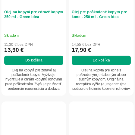
Olej na kopytá pre zdravé kopyto
Olej pre poškodené kopyto pre
250 ml - Green idea
kone - 250 ml - Green idea
Skladom
Skladom
11,30 € bez DPH
14,55 € bez DPH
13,90 €
17,90 €
Do košíka
Do košíka
Olej na kopytá pre zdravé aj
Olej na kopytá pre kone s
poškodené kopyto. Vyživuje,
poškodeným, oslabeným alebo
hydratuje a chráni kopytnú rohovinu
suchým kopytom. Originálna
pred poškodením. Zvyšuje pružnosť,
receptúra vyživuje, regeneruje a
podporuje regeneráciu a dodáva
podporuje hojenie kopytnej rohoviny.
prirodzený lesk....
Zanecháva kopyto...