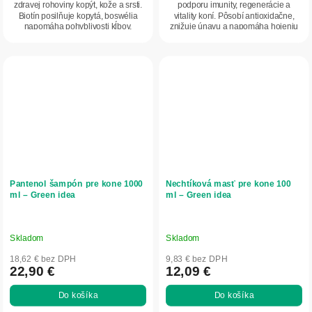
zdravej rohoviny kopýt, kože a srsti.
podporu imunity, regenerácie a
Biotín posilňuje kopytá, boswélia
vitality koní. Pôsobí antioxidačne,
napomáha pohyblivosti kĺbov,
znižuje únavu a napomáha hojeniu
znižuje...
po...
Pantenol šampón pre kone 1000
Nechtíková masť pre kone 100
ml – Green idea
ml – Green idea
Skladom
Skladom
18,62 € bez DPH
9,83 € bez DPH
22,90 €
12,09 €
Do košíka
Do košíka