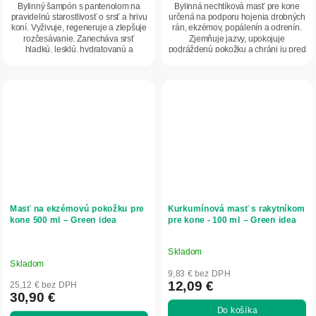
Bylinný šampón s pantenolom na
Bylinná nechtíková masť pre kone
pravidelnú starostlivosť o srsť a hrivu
určená na podporu hojenia drobných
koní. Vyživuje, regeneruje a zlepšuje
rán, ekzémov, popálenín a odrenín.
rozčesávanie. Zanecháva srsť
Zjemňuje jazvy, upokojuje
hladkú, lesklú, hydratovanú a
podráždenú pokožku a chráni ju pred
pružnú....
vysušením....
Masť na ekzémovú pokožku pre
Kurkumínová masť s rakytníkom
kone 500 ml – Green idea
pre kone - 100 ml – Green idea
Skladom
Priemerné
Skladom
hodnotenie
9,83 € bez DPH
produktu
12,09 €
25,12 € bez DPH
30,90 €
je
Do košíka
5,0