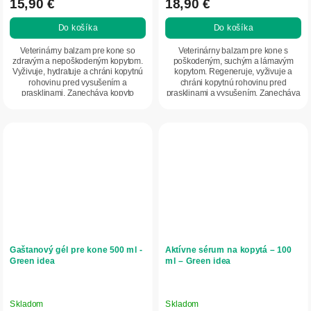
15,90 €
18,90 €
Do košíka
Do košíka
Veterinárny balzam pre kone so
Veterinárny balzam pre kone s
zdravým a nepoškodeným kopytom.
poškodeným, suchým a lámavým
Vyživuje, hydratuje a chráni kopytnú
kopytom. Regeneruje, vyživuje a
rohovinu pred vysušením a
chráni kopytnú rohovinu pred
prasklinami. Zanecháva kopyto
prasklinami a vysušením. Zanecháva
pružné, lesklé a...
kopyto pružné, zdravé...
Gaštanový gél pre kone 500 ml -
Aktívne sérum na kopytá – 100
Green idea
ml – Green idea
Skladom
Skladom