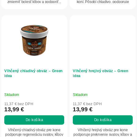
zmierniť bolesť kĺbov a podporiť...
koní. Pôsobí chladivo, podporuje
hojenie a...
Vlhčený chladivý obväz – Green
Vlhčený hrejivý obväz – Green
idea
idea
Skladom
Skladom
11,37 € bez DPH
11,37 € bez DPH
13,99 €
13,99 €
Do košíka
Do košíka
Vlhčený chladivý obväz pre kone
Vlhčený hrejivý obväz pre kone
podporuje regeneráciu svalov, kĺbov
podporuje prekrvenie svalov, kĺbov a