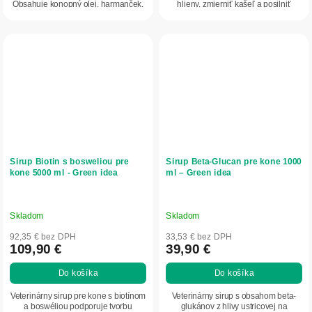
Obsahuje konopný olej, harmanček,
hlieny, zmierniť kašeľ a posilniť
nechtík a...
imunitný...
Sirup Biotin s bosweliou pre
Sirup Beta-Glucan pre kone 1000
kone 5000 ml - Green idea
ml – Green idea
Skladom
Skladom
92,35 € bez DPH
33,53 € bez DPH
109,90 €
39,90 €
Do košíka
Do košíka
Veterinárny sirup pre kone s biotínom
Veterinárny sirup s obsahom beta-
a boswé­liou podporuje tvorbu
glukánov z hlivy ustricovej na