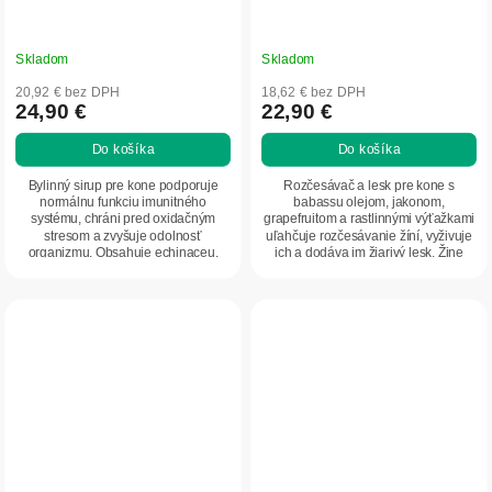
Skladom
Skladom
20,92 € bez DPH
18,62 € bez DPH
24,90 €
22,90 €
Do košíka
Do košíka
Bylinný sirup pre kone podporuje
Rozčesávač a lesk pre kone s
normálnu funkciu imunitného
babassu olejom, jakonom,
systému, chráni pred oxidačným
grapefruitom a rastlinnými výťažkami
stresom a zvyšuje odolnosť
uľahčuje rozčesávanie žíní, vyživuje
organizmu. Obsahuje echinaceu,
ich a dodáva im žiarivý lesk. Žine
rakytník, kapucínku,...
zostávajú po...