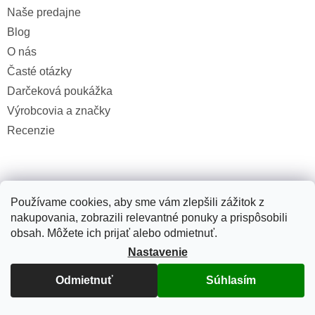
Naše predajne
Blog
O nás
Časté otázky
Darčeková poukážka
Výrobcovia a značky
Recenzie
Používame cookies, aby sme vám zlepšili zážitok z
nakupovania, zobrazili relevantné ponuky a prispôsobili
Dôležité informácie
obsah. Môžete ich prijať alebo odmietnuť.
Doprava a platby
Nastavenie
Detail objednávky
Odmietnuť
Súhlasím
Reklamácia a vrátenie
Obchodné podmienky