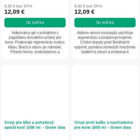
9,83 € bez DPH
9,83 € bez DPH
12,09 €
12,09 €
Do košíka
Do košíka
Veterinárny gél s extraktom z
Aktívne sérum na kopytá urýchľuje
pagaštanu konského určený pre
regeneráciu a podporuje hojenie.
kone. Podporuje regeneráciu svalov,
Chráni kopyto pred škodlivými
kĺbov, šliach a väzov po námahe.
vplyvmi, pomáha obmedziť množenie
Pôsobí hojivo, protizápalovo a
baktérií a plesní a prispieva k
napomáha znižovať...
zdravému rastu...
Sirup pre kĺby a pohybový
Sirup proti kašlu a nachladeniu
aparát koní 1000 ml – Green idea
pre kone 1000 ml – Green idea