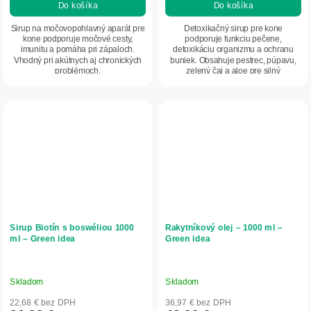
Do košíka
Do košíka
Sirup na močovopohlavný aparát pre
Detoxikačný sirup pre kone
kone podporuje močové cesty,
podporuje funkciu pečene,
imunitu a pomáha pri zápaloch.
detoxikáciu organizmu a ochranu
Vhodný pri akútnych aj chronických
buniek. Obsahuje pestrec, púpavu,
problémoch.
zelený čaj a aloe pre silný
antioxidačný účinok.
Sirup Biotín s boswéliou 1000
Rakytníkový olej – 1000 ml –
ml – Green idea
Green idea
Skladom
Skladom
22,68 € bez DPH
36,97 € bez DPH