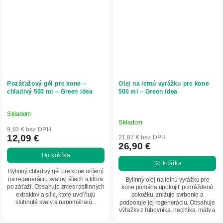
Pozáťažový gél pre kone –
Olej na letnú vyrážku pre kone
chladivý 500 ml – Green idea
500 ml – Green idea
Skladom
Priemerné
Skladom
hodnotenie
9,83 € bez DPH
produktu
12,09 €
21,87 € bez DPH
26,90 €
je
Do košíka
5,0
Do košíka
z
Bylinný chladivý gél pre kone určený
5
na regeneráciu svalov, šliach a kĺbov
Bylinný olej na letnú vyrážku pre
po záťaži. Obsahuje zmes rastlinných
kone pomáha upokojiť podráždenú
hviezdičiek.
extraktov a silíc, ktoré uvoľňujú
pokožku, znižuje svrbenie a
stuhnuté svaly a napomáhajú...
podporuje jej regeneráciu. Obsahuje
výťažky z ľubovníka, nechtíka, mäty a
aloe...