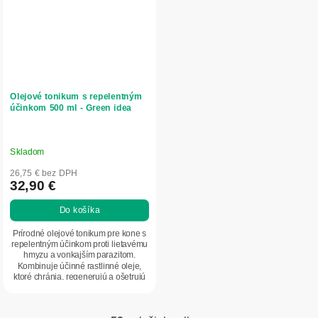
Olejové tonikum s repelentným
účinkom 500 ml - Green idea
Skladom
26,75 € bez DPH
32,90 €
Do košíka
Prírodné olejové tonikum pre kone s
repelentným účinkom proti lietavému
hmyzu a vonkajším parazitom.
Kombinuje účinné rastlinné oleje,
ktoré chránia, regenerujú a ošetrujú
srsť...