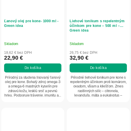
Ľanový olej pre kone- 1000 ml -
Liehové tonikum s repelentným
Green idea
účinkom pre kone – 500 ml –
Green idea
Skladom
Skladom
18,62 € bez DPH
26,75 € bez DPH
22,90 €
32,90 €
Do košíka
Do košíka
Prírodný za studena lisovaný ľanový
Prírodné liehové tonikum pre kone s
olej pre kone. Bohatý zdroj omega-3
repelentným účinkom proti komárom,
a omega-6 mastných kyselín pre
ovadom, všiam a kliešťom. Zmes
zdravú kožu, lesklú srsť a pevnú
rastlinných silíc – citronela,
hrivu. Podporuje trávenie, imunitu a...
levanduľa, mäta a eukalyptus –
chráni kožu a...