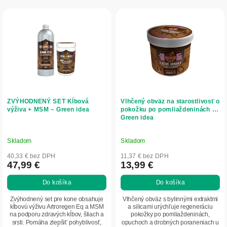
r
V
o
ý
d
p
u
i
k
s
t
p
o
r
v
o
d
ZVÝHODNENÝ SET Kĺbová
Vlhčený obväz na starostlivosť o
u
výživa + MSM – Green idea
pokožku po pomliaždeninách –
Green idea
k
t
o
Skladom
Skladom
v
40,33 € bez DPH
11,37 € bez DPH
47,99 €
13,99 €
Do košíka
Do košíka
Zvýhodnený set pre kone obsahuje
Vlhčený obväz s bylinnými extraktmi
kĺbovú výživu Artroregen Eq a MSM
a silicami urýchľuje regeneráciu
na podporu zdravých kĺbov, šliach a
pokožky po pomliaždeninách,
srsti. Pomáha zlepšiť pohyblivosť,
opuchoch a drobných poraneniach u