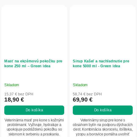
Masť na ekzémovú pokožku pre
Sirup Kašeľ a nachladnutie pre
kone 250 ml – Green idea
kone 5000 ml - Green idea
Skladom
Skladom
15,37 € bez DPH
58,74 € bez DPH
18,90 €
69,90 €
Do košíka
Do košíka
Veterinárna masť pre kone s kožnými
Veterinárny sirup pre kone s
problémami. Vyživuje, hydratuje a
obsahom bylín na podporu dýchacích
upokojuje podráždenú pokožku so
ciest. Kombinácia skorocelu, ibišteka,
sklonom k svrbeniu a praskaniu.
yzopu a borovice pomáha uvoľniť