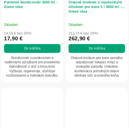
Pantenol kondicionér 1000 ml -
Olejové tonikum s repelentným
Green idea
účinkom pre kone 5 l 5000 ml -
Green idea
Skladom
Skladom
14,55 € bez DPH
213,74 € bez DPH
17,90 €
262,90 €
Do košíka
Do košíka
Kondicionér s pantenolom a
Olejové tonikum pre kone pomáha
rastlinnými výťažkami pre pravidelnú
odpudzovať lietajúci hmyz a
starostlivosť o srsť a hrivu koní.
vonkajšie parazity. Unikátna
Vyživuje, regeneruje, uľahčuje
kombinácia prírodných olejov
rozčesávanie a hydratuje pokožku.
ošetruje srsť aj pokožku koňa,
Zanecháva...
znižuje jej podráždenie a...