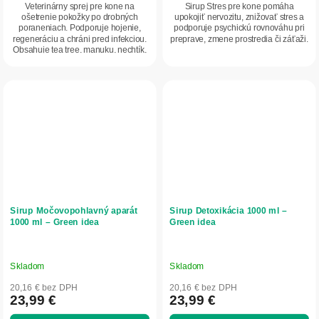
Veterinárny sprej pre kone na
Sirup Stres pre kone pomáha
ošetrenie pokožky po drobných
upokojiť nervozitu, znižovať stres a
poraneniach. Podporuje hojenie,
podporuje psychickú rovnováhu pri
regeneráciu a chráni pred infekciou.
preprave, zmene prostredia či záťaži.
Obsahuje tea tree, manuku, nechtík,
kostival a...
Sirup Močovopohlavný aparát
Sirup Detoxikácia 1000 ml –
1000 ml – Green idea
Green idea
Skladom
Skladom
20,16 € bez DPH
20,16 € bez DPH
23,99 €
23,99 €