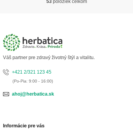
53
položiek celkom
O
v
l
Z
á
á
d
p
a
ä
c
t
i
i
e
p
e
Váš partner pre zdravý životný štýl a vitalitu.
r
v
k
+421 2/321 123 45
y
v
ý
p
ahoj@herbatica.sk
i
s
u
Informácie pre vás