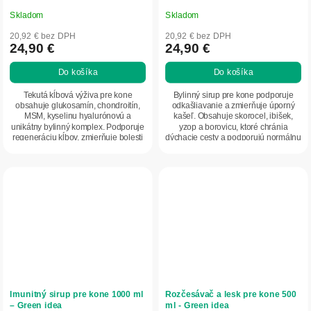
Skladom
Skladom
20,92 € bez DPH
20,92 € bez DPH
24,90 €
24,90 €
Do košíka
Do košíka
Tekutá kĺbová výživa pre kone
Bylinný sirup pre kone podporuje
obsahuje glukosamín, chondroitín,
odkašliavanie a zmierňuje úporný
MSM, kyselinu hyalurónovú a
kašeľ. Obsahuje skorocel, ibišek,
unikátny bylinný komplex. Podporuje
yzop a borovicu, ktoré chránia
regeneráciu kĺbov, zmierňuje bolesti
dýchacie cesty a podporujú normálnu
a zlepšuje...
funkciu...
Imunitný sirup pre kone 1000 ml
Rozčesávač a lesk pre kone 500
– Green idea
ml - Green idea