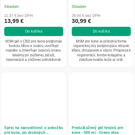
Skladom
Skladom
11,37 € bez DPH
26,04 € bez DPH
13,99 €
30,99 €
Do košíka
Do košíka
MSM gél s CBD pre kone podporuje
MSM pre kone je prírodná forma
funkciu kĺbov a svalov, uvoľňuje
organickej síry podporujúca zdravie
napätie a zmierňuje svalovú únavu.
kĺbov, chrupaviek a väzov. Prispieva k
Ideálny pri zvýšenej záťaži,
regenerácii, tvorbe kolagénu a
regenerácii a zníženej pohyblivosti.
zlepšuje kvalitu kože aj srsti.
Sprej na starostlivosť o pokožku
Predzáťažový gél hrejivý pre
pre kone, po drobných
kone - 500 ml - Green idea