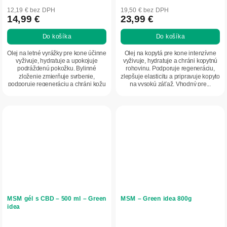
12,19 € bez DPH
19,50 € bez DPH
14,99 €
23,99 €
Do košíka
Do košíka
Olej na letné vyrážky pre kone účinne
Olej na kopytá pre kone intenzívne
vyživuje, hydratuje a upokojuje
vyživuje, hydratuje a chráni kopytnú
podráždenú pokožku. Bylinné
rohovinu. Podporuje regeneráciu,
zloženie zmierňuje svrbenie,
zlepšuje elasticitu a pripravuje kopyto
podporuje regeneráciu a chráni kožu
na vysokú záťaž. Vhodný pre...
pred...
MSM gél s CBD – 500 ml – Green
MSM – Green idea 800g
idea