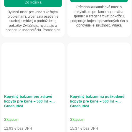
Do košíka
z
Prírodná kurkumínová masť s
5
rakytníkom pre kone napomáha
Bylinná masť pre kone s kožnými
zjemniť a zregenerovať pokožku,
problémami, určená na ošetrenie
hviezdičiek.
podporuje hojenie povrchových rán a
suchej, svrbivej a podráždenej
obnovuje jej pružnosť. Vďaka
pokožky. Zvláčňuje, hydratuje a
účinkom kurkumy,...
podporuje regeneráciu. Pomáha pri
letnej vyrážke,...
Kopytný balzam pre zdravé
Kopytný balzam na poškodené
kopyto pre kone – 500 ml –
kopyto pre kone – 500 ml –
Green idea
Green idea
Skladom
Skladom
12,93 € bez DPH
15,37 € bez DPH