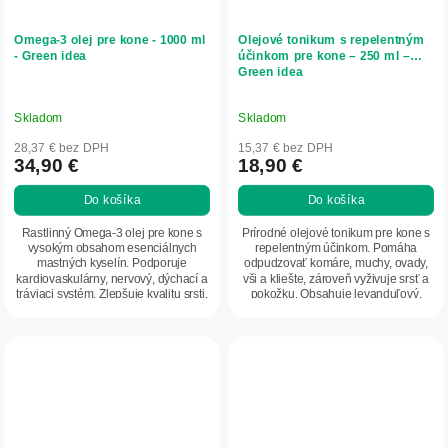
Omega-3 olej pre kone - 1000 ml
Olejové tonikum s repelentným
- Green idea
účinkom pre kone – 250 ml –
Green idea
Skladom
Skladom
28,37 € bez DPH
15,37 € bez DPH
34,90 €
18,90 €
Do košíka
Do košíka
Rastlinný Omega-3 olej pre kone s
Prírodné olejové tonikum pre kone s
vysokým obsahom esenciálnych
repelentným účinkom. Pomáha
mastných kyselín. Podporuje
odpudzovať komáre, muchy, ovady,
kardiovaskulárny, nervový, dýchací a
vši a kliešte, zároveň vyživuje srsť a
tráviaci systém. Zlepšuje kvalitu srsti,
pokožku. Obsahuje levanduľový,
pokožky...
citrónový,...