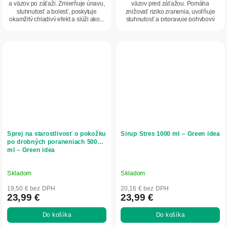
a väzov po záťaži. Zmierňuje únavu,
väzov pred záťažou. Pomáha
stuhnutosť a bolesť, poskytuje
znižovať riziko zranenia, uvoľňuje
okamžitý chladivý efekt a slúži ako...
stuhnutosť a pripravuje pohybový
aparát na...
Sprej na starostlivosť o pokožku
Sirup Stres 1000 ml – Green idea
po drobných poraneniach 500
ml – Green idea
Skladom
Skladom
19,50 € bez DPH
20,16 € bez DPH
23,99 €
23,99 €
Do košíka
Do košíka