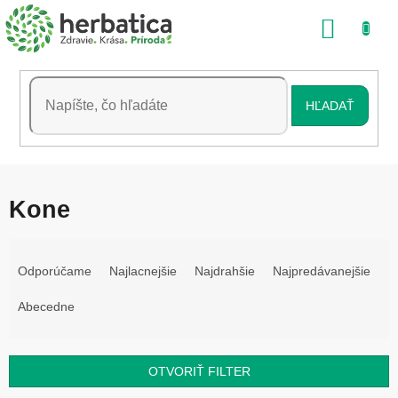
Prejsť
NÁKU
na
obsah
KOŠÍK
HĽADAŤ
Kone
R
a
Odporúčame
Najlacnejšie
Najdrahšie
Najpredávanejšie
d
e
Abecedne
n
i
e
OTVORIŤ FILTER
p