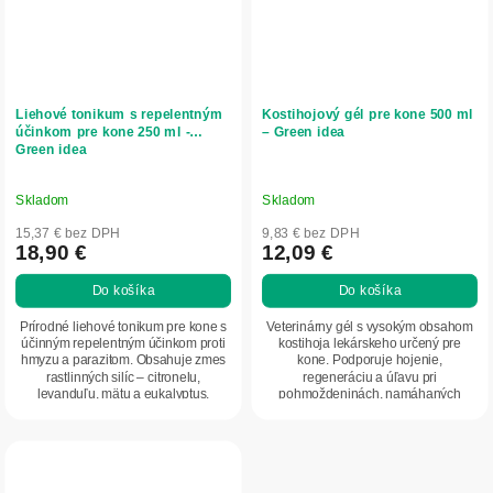
Liehové tonikum s repelentným
Kostihojový gél pre kone 500 ml
účinkom pre kone 250 ml -
– Green idea
Green idea
Skladom
Skladom
15,37 € bez DPH
9,83 € bez DPH
18,90 €
12,09 €
Do košíka
Do košíka
Prírodné liehové tonikum pre kone s
Veterinárny gél s vysokým obsahom
účinným repelentným účinkom proti
kostihoja lekárskeho určený pre
hmyzu a parazitom. Obsahuje zmes
kone. Podporuje hojenie,
rastlinných silíc – citronelu,
regeneráciu a úľavu pri
levanduľu, mätu a eukalyptus.
pohmoždeninách, namáhaných
Ošetruje...
kĺboch, šľachách a svaloch....