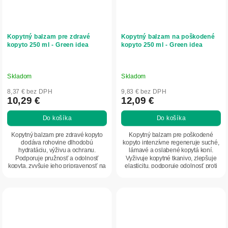
Kopytný balzam pre zdravé
Kopytný balzam na poškodené
kopyto 250 ml - Green idea
kopyto 250 ml - Green idea
Skladom
Skladom
8,37 € bez DPH
9,83 € bez DPH
10,29 €
12,09 €
Do košíka
Do košíka
Kopytný balzam pre zdravé kopyto
Kopytný balzam pre poškodené
dodáva rohovine dlhodobú
kopyto intenzívne regeneruje suché,
hydratáciu, výživu a ochranu.
lámavé a oslabené kopytá koní.
Podporuje pružnosť a odolnosť
Vyživuje kopytné tkanivo, zlepšuje
kopyta, zvyšuje jeho pripravenosť na
elasticitu, podporuje odolnosť proti
záťaž a chráni pred...
záťaži a...