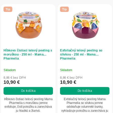
r
V
o
ý
Tip
Tip
d
p
u
i
k
s
t
p
o
r
v
o
d
Hĺbkovo čistiaci telový peeling s
Exfoliačný telový peeling so
u
moruškou - 250 ml - Mama
slivkou - 250 ml - Mama
Pharmelia
Pharmelia
k
t
o
Skladom
Skladom
v
8,86 € bez DPH
8,86 € bez DPH
10,90 €
10,90 €
Do košíka
Do košíka
Hĺbkovo čistiaci telový peeling Mama
Exfoliačný telový peeling Mama
Pharmelia s moruškou jemne
Pharmelia so slivkou jemne
exfoliuje, čistí pokožku a zanecháva
odstraňuje odumreté bunky,
ju hladkú a žiarivú.
vyhladzuje pokožku a zanecháva ju