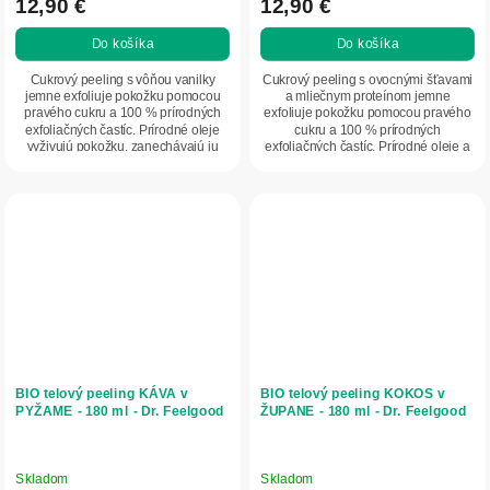
12,90 €
12,90 €
Do košíka
Do košíka
Cukrový peeling s vôňou vanilky
Cukrový peeling s ovocnými šťavami
jemne exfoliuje pokožku pomocou
a mliečnym proteínom jemne
pravého cukru a 100 % prírodných
exfoliuje pokožku pomocou pravého
exfoliačných častíc. Prírodné oleje
cukru a 100 % prírodných
vyživujú pokožku, zanechávajú ju
exfoliačných častíc. Prírodné oleje a
hebkú,...
mliečny proteín...
BIO telový peeling KÁVA v
BIO telový peeling KOKOS v
PYŽAME - 180 ml - Dr. Feelgood
ŽUPANE - 180 ml - Dr. Feelgood
Skladom
Skladom