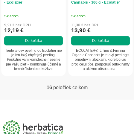
- Ecolatier
Cannabis - 300 g - Ecolatier
Skladom
Skladom
9,91 € bez DPH
11,30 € bez DPH
12,19 €
13,90 €
Do košíka
Do košíka
Tento telový peeling od Ecolatier nie
ECOLATIER® Lifting & Firming
je len taký obyčajný peeling.
Organic Cannabis je telový peeling s
Poskytne vám komplexné riešenie
prírodnými zložkami, ktoré bojujú
pre vašu pleť - kombinuje účinné a
proti celulitíde, podporujú odtok lymfy
jemné čistenie pokožky s
a aktívne pôsobia na...
intenzívnou...
16
položiek celkom
O
v
l
Z
á
á
d
p
a
ä
c
t
i