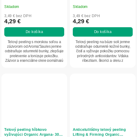
Skladom
Skladom
3,49 € bez DPH
3,49 € bez DPH
4,29 €
4,29 €
Do košíka
Do košíka
Telový peeling s morskou soľou a
Telový peeling na báze soli jemne
zázvorom od Aroma'Saules jemne
odstraňuje odumreté kožné bunky,
odstraňuje odumreté bunky, zlepšuje
čistí a vyživuje pokožku pomocou
prekrvenie a tonizuje pokožku.
prírodných antioxidantov. Vďaka
Zázvor a esenciálne oleje pomáhajú
ríbezliam, škorici a oleju z
vyhladiť...
hroznových...
Telový peeling hĺbkovo
Anticelulitídny telový peeling
vyživujúci Organic Argana- 300g
Lifting & Firming Organic