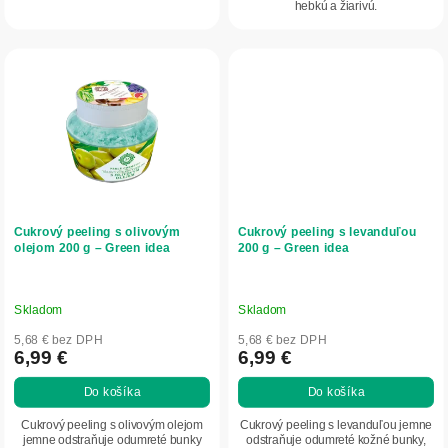
hebkú a žiarivú.
Cukrový peeling s olivovým
Cukrový peeling s levanduľou
olejom 200 g – Green idea
200 g – Green idea
Skladom
Skladom
5,68 € bez DPH
5,68 € bez DPH
6,99 €
6,99 €
Do košíka
Do košíka
Cukrový peeling s olivovým olejom
Cukrový peeling s levanduľou jemne
jemne odstraňuje odumreté bunky
odstraňuje odumreté kožné bunky,