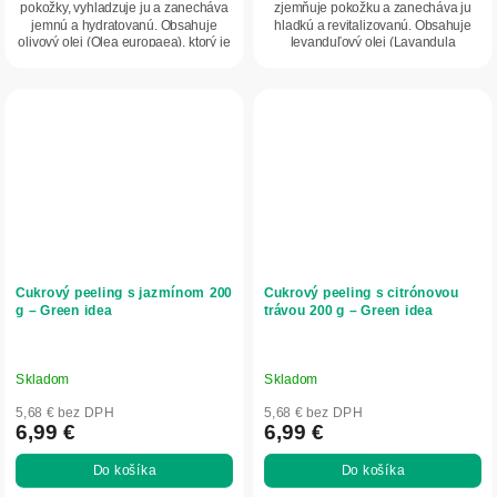
pokožky, vyhladzuje ju a zanecháva
zjemňuje pokožku a zanecháva ju
jemnú a hydratovanú. Obsahuje
hladkú a revitalizovanú. Obsahuje
olivový olej (Olea europaea), ktorý je
levanduľový olej (Lavandula
bohatý...
angustifolia),...
Cukrový peeling s jazmínom 200
Cukrový peeling s citrónovou
g – Green idea
trávou 200 g – Green idea
Skladom
Skladom
5,68 € bez DPH
5,68 € bez DPH
6,99 €
6,99 €
Do košíka
Do košíka