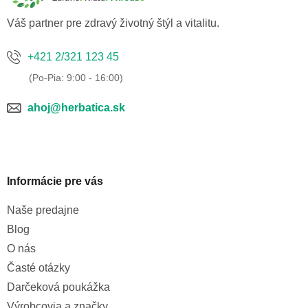
i
e
p
e
Váš partner pre zdravý životný štýl a vitalitu.
r
v
k
+421 2/321 123 45
y
v
ý
p
ahoj@herbatica.sk
i
s
u
Informácie pre vás
Naše predajne
Blog
O nás
Časté otázky
Darčeková poukážka
Výrobcovia a značky