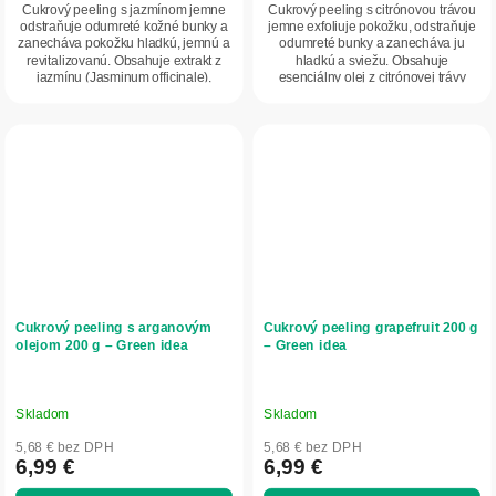
Cukrový peeling s jazmínom jemne
Cukrový peeling s citrónovou trávou
odstraňuje odumreté kožné bunky a
jemne exfoliuje pokožku, odstraňuje
zanecháva pokožku hladkú, jemnú a
odumreté bunky a zanecháva ju
revitalizovanú. Obsahuje extrakt z
hladkú a sviežu. Obsahuje
jazmínu (Jasminum officinale),
esenciálny olej z citrónovej trávy
ktorého...
(Cymbopogon...
Cukrový peeling s arganovým
Cukrový peeling grapefruit 200 g
olejom 200 g – Green idea
– Green idea
Skladom
Skladom
5,68 € bez DPH
5,68 € bez DPH
6,99 €
6,99 €