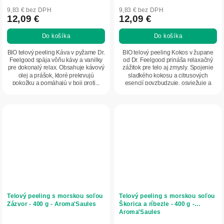
9,83 € bez DPH
9,83 € bez DPH
12,09 €
12,09 €
Do košíka
Do košíka
BIO telový peeling Káva v pyžame Dr.
BIO telový peeling Kokos v župane
Feelgood spája vôňu kávy a vanilky
od Dr. Feelgood prináša relaxačný
pre dokonalý relax. Obsahuje kávový
zážitok pre telo aj zmysly. Spojenie
olej a prášok, ktoré prekrvujú
sladkého kokosu a citrusových
pokožku a pomáhajú v boji proti...
esencií povzbudzuje, osviežuje a
zanecháva...
Telový peeling s morskou soľou
Telový peeling s morskou soľou
Zázvor - 400 g - Aroma'Saules
Škorica a ríbezle - 400 g -
Aroma'Saules