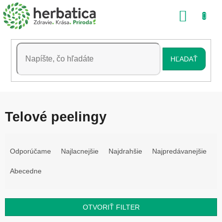
Prejsť
NÁKU
na
obsah
KOŠÍK
HĽADAŤ
Telové peelingy
R
a
Odporúčame
Najlacnejšie
Najdrahšie
Najpredávanejšie
d
e
Abecedne
n
i
e
OTVORIŤ FILTER
p