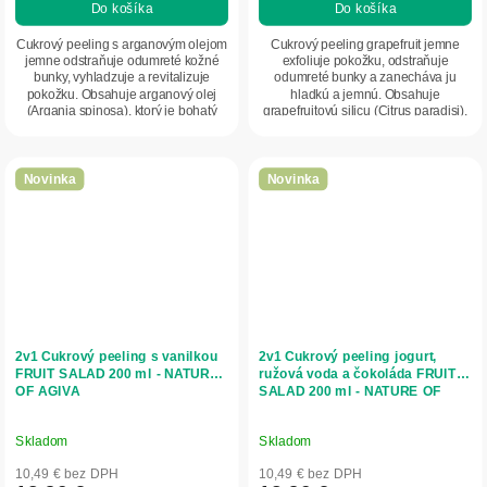
Do košíka
Do košíka
Cukrový peeling s arganovým olejom
Cukrový peeling grapefruit jemne
jemne odstraňuje odumreté kožné
exfoliuje pokožku, odstraňuje
bunky, vyhladzuje a revitalizuje
odumreté bunky a zanecháva ju
pokožku. Obsahuje arganový olej
hladkú a jemnú. Obsahuje
(Argania spinosa), ktorý je bohatý
grapefruitovú silicu (Citrus paradisi),
na...
ktorá osviežuje...
Novinka
Novinka
2v1 Cukrový peeling s vanilkou
2v1 Cukrový peeling jogurt,
FRUIT SALAD 200 ml - NATURE
ružová voda a čokoláda FRUIT
OF AGIVA
SALAD 200 ml - NATURE OF
AGIVA
Skladom
Skladom
10,49 € bez DPH
10,49 € bez DPH