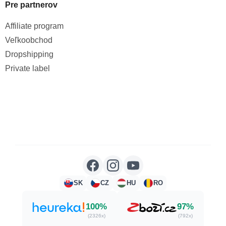
Pre partnerov
Affiliate program
Veľkoobchod
Dropshipping
Private label
SK
CZ
HU
RO
100%
97%
(2326x)
(792x)