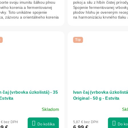
orte svoju imunitu šálkou plnou
pokoj a silu z hlbín čistej prírody
ivého korenia a fermentovanej
Spojenie fermentovanej vrbovk
vky. Toto unikátne spojenie
plodov hlohu je overeným rece
ka, zázvoru a orientálneho korenia
na harmonizáciu krvného tlaku 
en...
uvoľnenie...
p
Tip
n čaj (vrbovka úzkolistá) - 35
Ivan čaj (vrbovka úzkolistá
 Estvita
Original - 50 g - Estvita
Skladom
Sk
emerné
notenie
7 € bez DPH
5,87 € bez DPH
duktu
Do košíka
Do ko
99 €
6,99 €