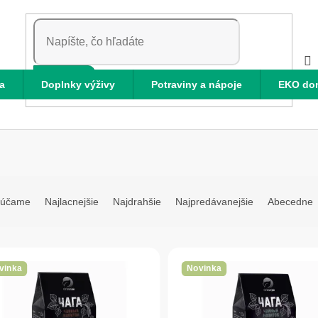
HĽADAŤ
a
Doplnky výživy
Potraviny a nápoje
EKO do
rúčame
Najlacnejšie
Najdrahšie
Najpredávanejšie
Abecedne
vinka
Novinka