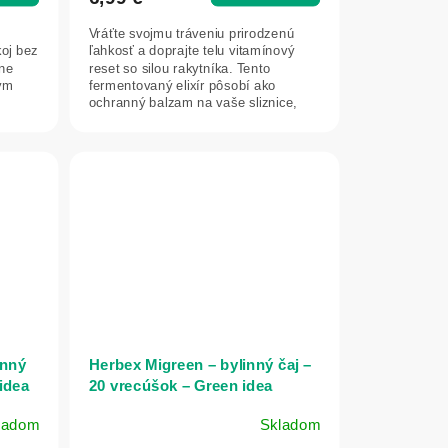
je
5,0
Vráťte svojmu tráveniu prirodzenú
z
koj bez
ľahkosť a doprajte telu vitamínový
5
čne
reset so silou rakytníka. Tento
vým
fermentovaný elixír pôsobí ako
hviezdičiek.
é
ochranný balzam na vaše sliznice,
potláča...
inný
Herbex Migreen – bylinný čaj –
idea
20 vrecúšok – Green idea
ladom
Skladom