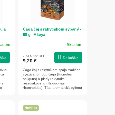
u a
Čaga čaj s rakytníkom sypaný -
80 g - Alteya
ladom
Skladom
7,73 € bez DPH
šíka
Do košíka
9,20 €
alviou
Čaga čaj s rakytníkom spája tradične
úca
využívanú hubu čaga (Inonotus
obliquus) a plody rakytníka
via
rešetliakového (Hippophae
j...
rhamnoides). Táto aromatická bylinná
zmes ponúka...
Novinka