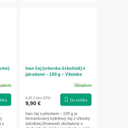
Tume)
Ivan čaj (vrbovka úzkolistá) s
jahodami – 100 g – Vitateka
ladom
Skladom
Priemerné
hodnotenie
8,05 € bez DPH
produktu
šíka
Do košíka
9,90 €
je
5,0
e
Ivan čaj s jahodami – 100 g je
z
ej
fermentovaný bylinkový čaj z vŕbovky
5
) s
úzkolistej (fireweed) obohatený o