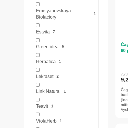
Emelyanovskaya
1
Biofactory
Estvita
7
Čag
Green idea
9
80 
Herbatica
1
7,7
Lekraset
2
9,
Čag
Link Natural
1
tra
(Ino
mätu
Teavit
1
Výsl
jemn
ViolaHerb
1