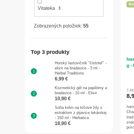
No
Vitateka
3
Zobrazených položiek:
55
Top 3 produkty
Iva
Horský lastovičník "čistoteľ" -
g -
elixír na bradavice - 3 ml -
Herbal Traditions
6,99 €
Kozmetický gél na papilómy a
7,4
bradavice - 10 ml - Elixir
8,
10,90 €
Ivan
Sofia krém na kŕčové žily s
Cha
extraktom z pijavice lekárskej
trad
- 150 ml - Herbatica
zná
18,90 €
pri
Vďak