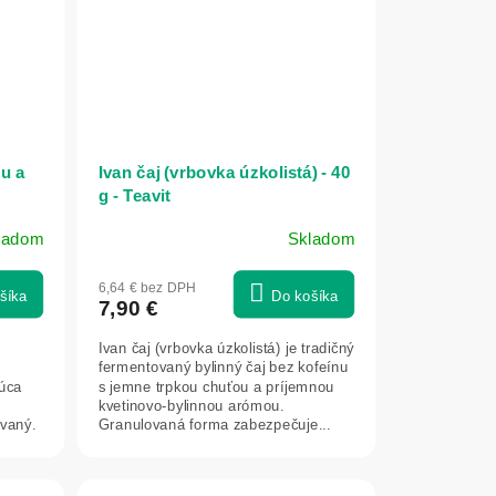
u a
Ivan čaj (vrbovka úzkolistá) - 40
g - Teavit
ladom
Skladom
6,64 € bez DPH
šíka
Do košíka
7,90 €
Ivan čaj (vrbovka úzkolistá) je tradičný
fermentovaný bylinný čaj bez kofeínu
júca
s jemne trpkou chuťou a príjemnou
kvetinovo-bylinnou arómou.
ovaný.
Granulovaná forma zabezpečuje...