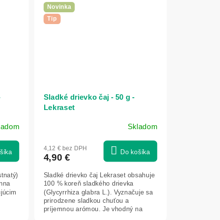
Novinka
Tip
-
Sladké drievko čaj - 50 g -
Lekraset
ladom
Skladom
4,12 € bez DPH
šíka
Do košíka
4,90 €
stnatý)
Sladké drievko čaj Lekraset obsahuje
énna
100 % koreň sladkého drievka
ujúcim
(Glycyrrhiza glabra L.). Vyznačuje sa
prirodzene sladkou chuťou a
príjemnou arómou. Je vhodný na
prípravu...