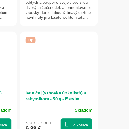
.
oddych a podporte svoje cievy silou
y a
divokých čučoriedok a fermentovanej
ptom
vrbovky. Tento lahodný tmavý elixír je
a
navrhnutý pre každého, kto hľadá...
Tip
)
Ivan čaj (vrbovka úzkolistá) s
rakytníkom - 50 g - Estvita
ladom
Skladom
Priemerné
hodnotenie
5,87 € bez DPH
produktu
šíka
Do košíka
6,99 €