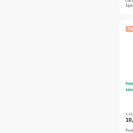
čučo
šípk
Ti
Iva
zim
8,4
10
Pre