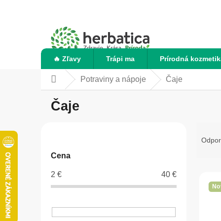
Prejsť
na
obsah
🔥 Zľavy
Trápi ma
Prírodná kozmetik
Potraviny a nápoje
Čaje
Domov
Čaje
B
R
o
a
Odpo
č
d
Cena
n
e
ý
n
V
2
€
40
€
p
i
ý
No
a
e
p
n
p
i
e
r
s