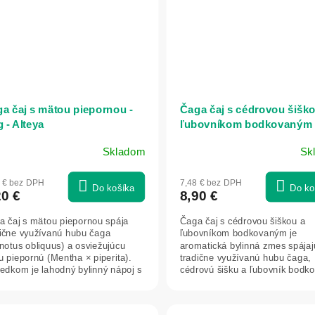
a čaj s mätou piepornou -
Čaga čaj s cédrovou šiško
g - Alteya
ľubovníkom bodkovaným
sypaný - 80 g - Alteya
Skladom
Sk
3 € bez DPH
7,48 € bez DPH
Do košíka
Do ko
20 €
8,90 €
a čaj s mätou piepornou spája
Čaga čaj s cédrovou šiškou a
dične využívanú hubu čaga
ľubovníkom bodkovaným je
notus obliquus) a osviežujúcu
aromatická bylinná zmes spája
 piepornú (Mentha × piperita).
tradične využívanú hubu čaga,
edkom je lahodný bylinný nápoj s
cédrovú šišku a ľubovník bodk
e...
Nápoj vyniká príjemnou...