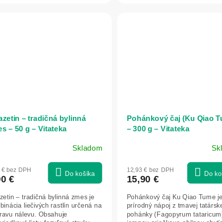
azetin – tradičná bylinná
Pohánkový čaj (Ku Qiao 
s – 50 g – Vitateka
– 300 g – Vitateka
Skladom
Sk
1 € bez DPH
12,93 € bez DPH
Do košíka
Do ko
90 €
15,90 €
zetin – tradičná bylinná zmes je
Pohánkový čaj Ku Qiao Tume j
inácia liečivých rastlín určená na
prírodný nápoj z tmavej tatársk
pravu nálevu. Obsahuje
pohánky (Fagopyrum tataricum