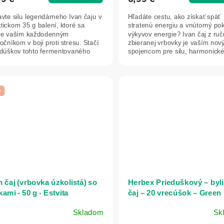
vte silu legendárneho Ivan čaju v
Hľadáte cestu, ako získať späť
tickom 35 g balení, ktoré sa
stratenú energiu a vnútorný po
ne vaším každodenným
výkyvov energie? Ivan čaj z ru
očníkom v boji proti stresu. Stačí
zbieranej vrbovky je vaším no
ezdičiek.
 dúškov tohto fermentovaného
spojencom pre silu, harmonick
ru z...
trávenie a...
p
n čaj (vrbovka úzkolistá) so
Herbex Prieduškový – byl
kami - 50 g - Estvita
čaj – 20 vrecúšok – Green 
Skladom
Sk