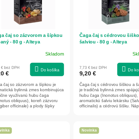
a čaj so zázvorom a šípkou
Čaga čaj s cédrovou šiško
aný - 80 g - Alteya
šalviou - 80 g - Alteya
Skladom
Sk
3 € bez DPH
7,73 € bez DPH
Do košíka
Do ko
20 €
9,20 €
a čaj so zázvorom a šípkou je
Čaga čaj s cédrovou šiškou a š
matická bylinná zmes kombinujúca
je tradičná bylinná zmes spájaj
dične využívanú hubu čaga
hubu čaga (Inonotus obliquus),
notus obliquus), koreň zázvoru
aromatickú šalviu lekársku (Sal
giber officinale) a plody šípky
officinalis) a cédrovú šišku. Nápo
a...
vinka
Novinka