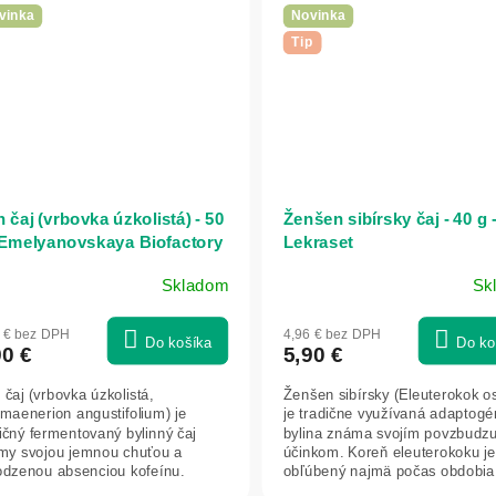
vinka
Novinka
Tip
n čaj (vrbovka úzkolistá) - 50
Ženšen sibírsky čaj - 40 g 
 Emelyanovskaya Biofactory
Lekraset
Skladom
Sk
8 € bez DPH
4,96 € bez DPH
Do košíka
Do ko
90 €
5,90 €
 čaj (vrbovka úzkolistá,
Ženšen sibírsky (Eleuterokok o
maenerion angustifolium) je
je tradične využívaná adaptog
ičný fermentovaný bylinný čaj
bylina známa svojím povzbudz
my svojou jemnou chuťou a
účinkom. Koreň eleuterokoku je
rodzenou absenciou kofeínu.
obľúbený najmä počas obdobia
a šetrnej...
fyzickej a...