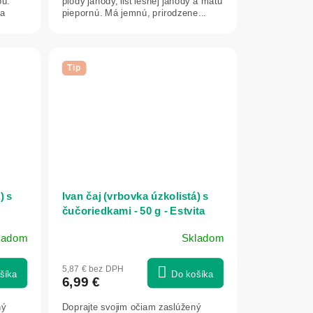
ou.
plody jahody, list lesnej jahody a mätu
hviezdičiek.
na
piepornú. Má jemnú, prirodzene...
Tip
) s
Ivan čaj (vrbovka úzkolistá) s
čučoriedkami - 50 g - Estvita
ladom
Skladom
5,87 € bez DPH
šíka
Do košíka
6,99 €
ný
Doprajte svojim očiam zaslúžený