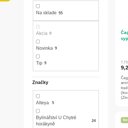
l
o
p
d
r
Na sklade
55
u
o
k
d
t
u
Čag
o
Akcia
0
k
syp
v
t
o
Novinka
9
v
7,7
Tip
9
9,
Čag
Značky
aro
tra
(Ino
(Zin
Alteya
(Ros
5
Bylinářství U Chytré
No
24
horákyně