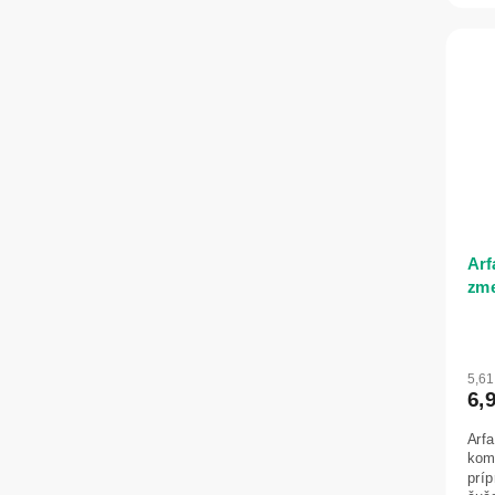
Arf
zme
5,6
6,
Arfa
komb
prí