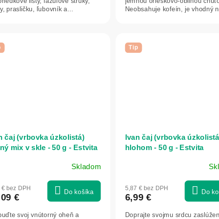
riedkové listy, fazuľové struky,
jemnou orieškovo-obilnou chuť
y, prasličku, ľubovník a...
Neobsahuje kofeín, je vhodný 
každodenné pitie...
p
Tip
n čaj (vrbovka úzkolistá)
Ivan čaj (vrbovka úzkolistá
ný mix v skle - 50 g - Estvita
hlohom - 50 g - Estvita
Skladom
Sk
8 € bez DPH
5,87 € bez DPH
Do košíka
Do ko
,09 €
6,99 €
buďte svoj vnútorný oheň a
Doprajte svojmu srdcu zaslúže