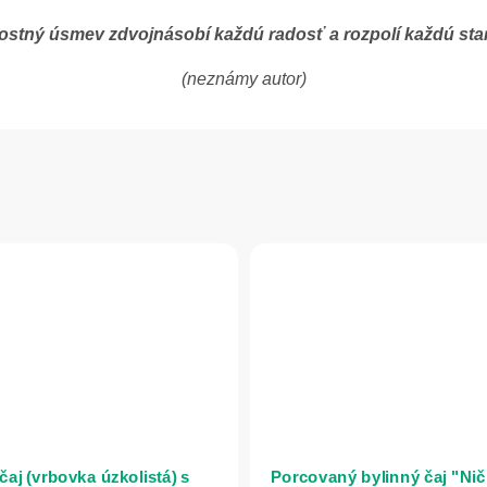
stný úsmev zdvojnásobí každú radosť a rozpolí každú sta
(neznámy autor)
čaj (vrbovka úzkolistá) s
Porcovaný bylinný čaj "Niči