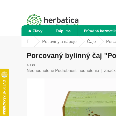
Prejsť
na
obsah
🔥 Zľavy
Trápi ma
Prírodná kozmetik
Potraviny a nápoje
Čaje
Porco
Domov
Porcovaný bylinný čaj "Po
4938
Priemerné
Neohodnotené
Podrobnosti hodnotenia
Značk
hodnotenie
produktu
je
0,0
z
5
hviezdičiek.