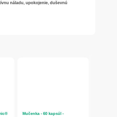
tívnu náladu, upokojenie, duševnú
mic®
Mučenka - 60 kapsúl -