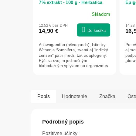
7% extrakt - 100 g - Herbatica
Epig
Skladom
Priemerné
hodnotenie
12,52 € bez DPH
14,28
produktu
14,90 €
16,
Do košíka
je
5,0
Ashwagandha (ašvaganda), latinsky
Pre v
z
Withania Somnifera, zvaná aj "indický
aj mo
5
ženšen" patrí medzi tzv. adaptogény.
podpo
hviezdičiek.
Pýši sa svojím jedinečným
„dera
blahodarným vplyvom na organizmus.
Má...
Popis
Hodnotenie
Značka
Ost
Podrobný popis
Pozitívne účinky: