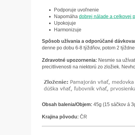
Podporuje uvoľnenie
Napomáha
dobrej nálade a celkovej
Upokojuje
Harmonizuje
Spôsob užívania a o
dporúčané dávkovan
denne po dobu 6-8 týždňov, potom 2 týždn
Zdravotné upozornenia:
Nesmie sa užívať
precitlivenosti na niektorú zo zložiek. Nevh
Obsah balenia/Objem:
45g (15 sáčkov á 3
Krajina pôvodu:
ČR