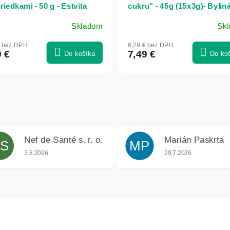
iedkami - 50 g - Estvita
cukru" - 45g (15x3g)- Byliná
U Chytré horákyně
Skladom
Sk
€ bez DPH
6,29 € bez DPH
9 €
7,49 €
Do košíka
Do ko
Nef de Santé s. r. o.
Marián Paskrta
S
MP
iek.
Hodnotenie obchodu je 5 z 5 hviezdičiek.
Hodnotenie obchodu j
3.8.2026
29.7.2026