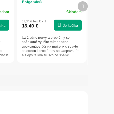
Epigemic®
Ďalší
produkt
ladom
Skladom
Priemerné
hodnotenie
11,34 € bez DPH
produktu
13,49 €
šíka
Do košíka
je
5,0
Už žiadne nervy a problémy so
z
t
spánkom! Využite mimoriadne
5
upokojujúce účinky mučenky, zbavte
hviezdičiek.
o
sa stresu i problémov so zaspávaním
innosť
a zlepšite kvalitu svojho spánku.