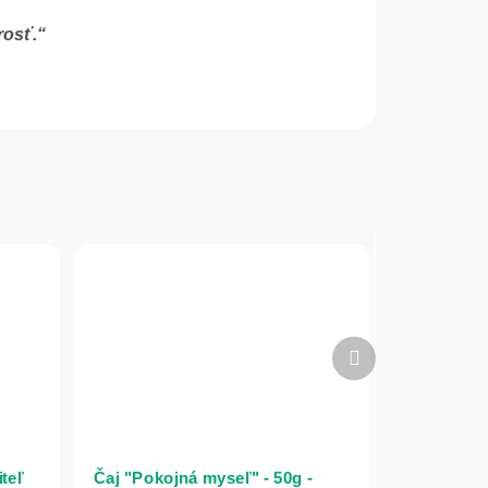
rosť.“
Ďalší
produkt
teľ
Čaj "Pokojná myseľ" - 50g -