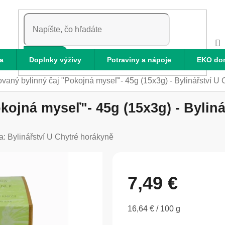
HĽADAŤ
a
Doplnky výživy
Potraviny a nápoje
EKO do
vaný bylinný čaj "Pokojná myseľ"- 45g (15x3g) - Bylinářství U
kojná myseľ"- 45g (15x3g) - Bylin
a:
Bylinářství U Chytré horákyně
7,49 €
Jednotková
16,64 € / 100 g
cena: