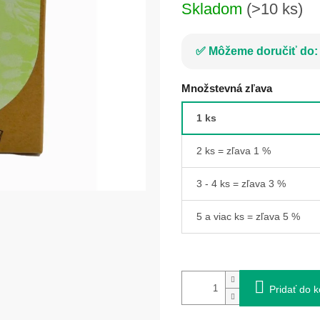
Skladom
(>10 ks)
Môžeme doručiť do:
Množstevná zľava
1 ks
2 ks = zľava 1 %
3 - 4 ks = zľava 3 %
5 a viac ks = zľava 5 %
Pridať do k