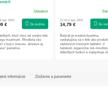
emic®
Skladom
Sk
 € bez DPH
12,43 € bez DPH
99 €
14,79 €
Do košíka
Do ko
šetkých, ktorí chcú od svojho tela
Butyrát je mastná kyselina,
zgu maximum. Rhodiola vás
vyskytujúca sa v tele ako produk
rí v boji s únavou, stresom aj
niektorých črevných baktérií. V
vou“ pamäťou.
ľudskom organizme má množstv
dôležitých funkcií a ovplyvňuje č
pečene,...
atné informácie
Zloženie a parametre