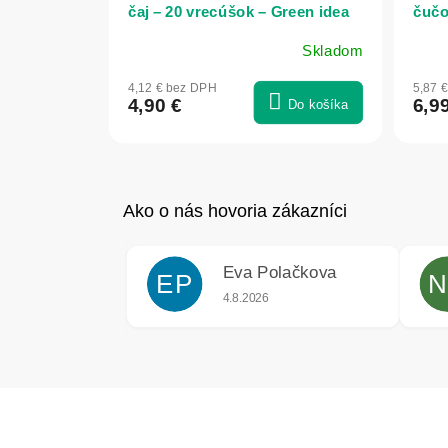
čaj – 20 vrecúšok – Green idea
čučor
Skladom
4,12 € bez DPH
5,87 
4,90 €
6,9
Do košíka
Eva Polačkova
EP
N
Hodnotenie obchodu je 5 z 5 hviezdič
4.8.2026
Z
á
p