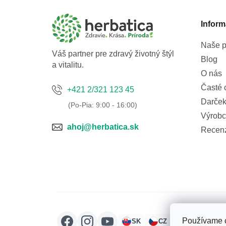
ä
t
Inform
i
e
Naše p
Váš partner pre zdravý životný štýl
Blog
a vitalitu.
O nás
Časté 
+421 2/321 123 45
Darček
Výrobc
ahoj@herbatica.sk
Recen
Používame c
SK
CZ
HU
RO