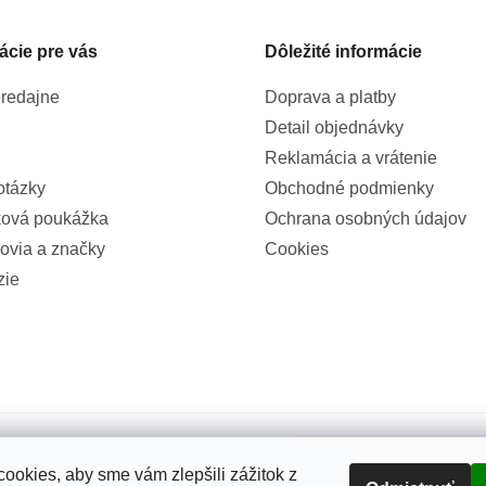
ácie pre vás
Dôležité informácie
redajne
Doprava a platby
Detail objednávky
Reklamácia a vrátenie
otázky
Obchodné podmienky
ová poukážka
Ochrana osobných údajov
ovia a značky
Cookies
zie
100%
ookies, aby sme vám zlepšili zážitok z