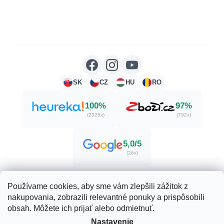
SK
CZ
HU
RO
100%
97%
(2326x)
(792x)
5,0/5
(26x)
Používame cookies, aby sme vám zlepšili zážitok z
nakupovania, zobrazili relevantné ponuky a prispôsobili
Vytvoril Shoptet
obsah. Môžete ich prijať alebo odmietnuť.
Nastavenie