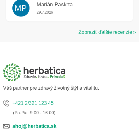
Marián Paskrta
MP
Hodnotenie obchodu je 5 z 5 hviezdičiek.
29.7.2026
Zobraziť ďalšie recenzie
Z
á
p
ä
t
i
e
Váš partner pre zdravý životný štýl a vitalitu.
+421 2/321 123 45
ahoj@herbatica.sk