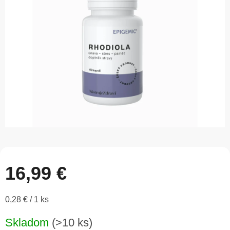
5
hviezdičiek.
16,99 €
Jednotková
0,28 € / 1 ks
cena:
Skladom
(>10 ks)