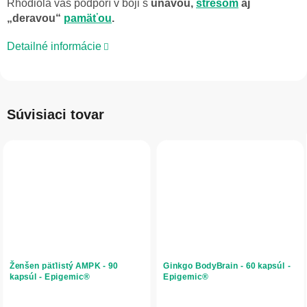
Rhodiola vás podporí v boji s
únavou,
stresom
aj
„deravou“
pamäťou
.
Detailné informácie
Súvisiaci tovar
Ženšen päťlistý AMPK - 90
Ginkgo BodyBrain - 60 kapsúl -
kapsúl - Epigemic®
Epigemic®