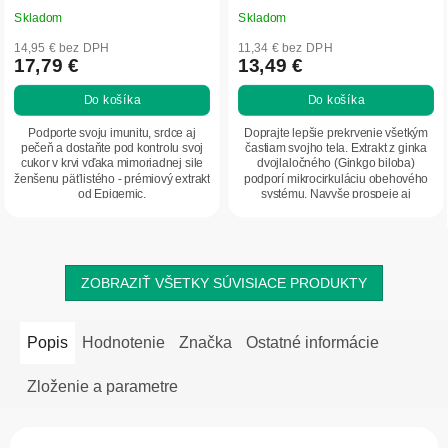
Skladom
Skladom
14,95 € bez DPH
11,34 € bez DPH
17,79 €
13,49 €
Do košíka
Do košíka
Podporte svoju imunitu, srdce aj
Doprajte lepšie prekrvenie všetkým
pečeň a dostaňte pod kontrolu svoj
častiam svojho tela. Extrakt z ginka
cukor v krvi vďaka mimoriadnej sile
dvojlaločného (Ginkgo biloba)
ženšenu päťlistého - prémiový extrakt
podporí mikrocirkuláciu obehového
od Epigemic.
systému. Navyše prospeje aj
fungovaniu...
ZOBRAZIŤ VŠETKY SÚVISIACE PRODUKTY
Popis
Hodnotenie
Značka
Ostatné informácie
Zloženie a parametre