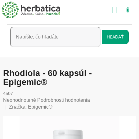
Prejsť
NÁKU
na
obsah
KOŠÍK
HĽADAŤ
Rhodiola - 60 kapsúl -
Epigemic®
4507
Priemerné
Neohodnotené
Podrobnosti hodnotenia
hodnotenie
Značka:
Epigemic®
produktu
je
0,0
z