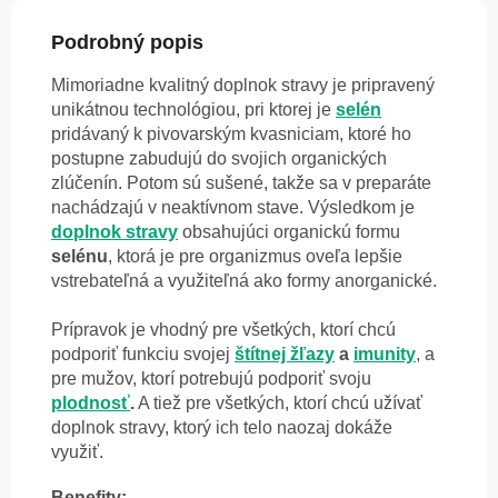
Podrobný popis
Mimoriadne kvalitný doplnok stravy je pripravený
unikátnou technológiou, pri ktorej je
selén
pridávaný k pivovarským kvasniciam, ktoré ho
postupne zabudujú do svojich organických
zlúčenín. Potom sú sušené, takže sa v preparáte
nachádzajú v neaktívnom stave. Výsledkom je
doplnok stravy
obsahujúci organickú formu
selénu
, ktorá je pre organizmus oveľa lepšie
vstrebateľná a využiteľná ako formy anorganické.
Prípravok je vhodný pre všetkých, ktorí chcú
podporiť funkciu svojej
štítnej žľazy
a
imunity
, a
pre mužov, ktorí potrebujú podporiť svoju
plodnosť
.
A tiež pre všetkých, ktorí chcú užívať
doplnok stravy, ktorý ich telo naozaj dokáže
využiť.
Benefity: