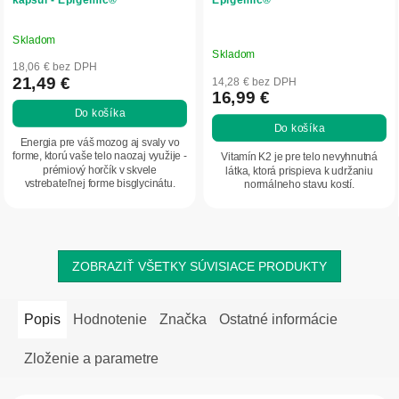
Skladom
Priemerné
Skladom
hodnotenie
18,06 € bez DPH
produktu
21,49 €
14,28 € bez DPH
16,99 €
je
Do košíka
5,0
Do košíka
z
Energia pre váš mozog aj svaly vo
5
forme, ktorú vaše telo naozaj využije -
Vitamín K2 je pre telo nevyhnutná
prémiový horčík v skvele
látka, ktorá prispieva k udržaniu
hviezdičiek.
vstrebateľnej forme bisglycinátu.
normálneho stavu kostí.
ZOBRAZIŤ VŠETKY SÚVISIACE PRODUKTY
Popis
Hodnotenie
Značka
Ostatné informácie
Zloženie a parametre