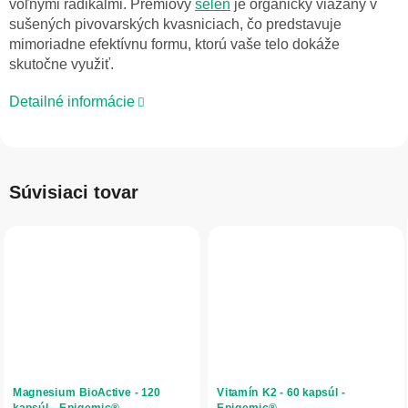
voľnými radikálmi. Prémiový
selén
je organicky viazaný v
sušených pivovarských kvasniciach, čo predstavuje
mimoriadne efektívnu formu, ktorú vaše telo dokáže
skutočne využiť.
Detailné informácie
Súvisiaci tovar
Magnesium BioActive - 120
Vitamín K2 - 60 kapsúl -
kapsúl - Epigemic®
Epigemic®