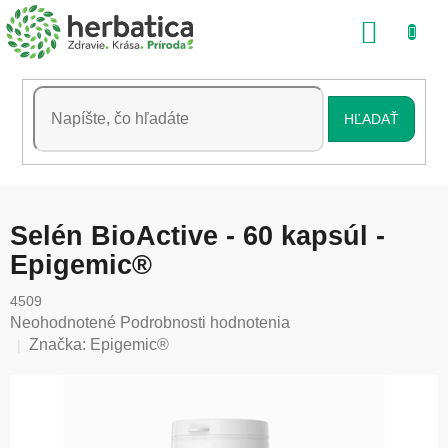
Prejsť
NÁKU
na
obsah
KOŠÍK
HĽADAŤ
Selén BioActive - 60 kapsúl -
Epigemic®
4509
Priemerné
Neohodnotené
Podrobnosti hodnotenia
hodnotenie
Značka:
Epigemic®
produktu
je
0,0
z