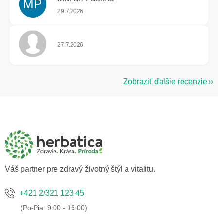
MP
Hodnotenie obchodu je 5 z 5 hviezdičiek.
29.7.2026
Hodnotenie obchodu je 5 z 5 hviezdičiek.
27.7.2026
Zobraziť ďalšie recenzie
Z
á
p
ä
t
i
e
Váš partner pre zdravý životný štýl a vitalitu.
+421 2/321 123 45