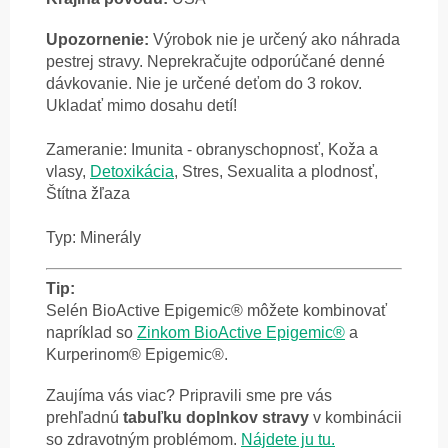
Upozornenie:
Výrobok nie je určený ako náhrada
pestrej stravy. Neprekračujte odporúčané denné
dávkovanie. Nie je určené deťom do 3 rokov.
Ukladať mimo dosahu detí!
Zameranie: Imunita - obranyschopnosť, Koža a
vlasy,
Detoxikácia
, Stres, Sexualita a plodnosť,
Štítna žľaza
Typ: Minerály
Tip:
Selén BioActive Epigemic® môžete kombinovať
napríklad so
Zinkom BioActive Epigemic®
a
Kurperinom® Epigemic®.
Zaujíma vás viac? Pripravili sme pre vás
prehľadnú
tabuľku doplnkov stravy
v kombinácii
so zdravotným problémom.
Nájdete ju tu.