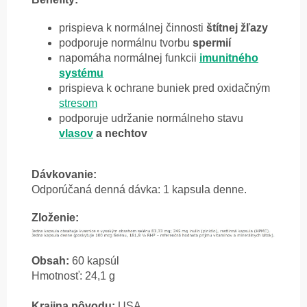
prispieva k normálnej činnosti
štítnej žľazy
podporuje normálnu tvorbu
spermií
napomáha normálnej funkcii
imunitného
systému
prispieva k ochrane buniek pred oxidačným
stresom
podporuje udržanie normálneho stavu
vlasov
a nechtov
Dávkovanie:
Odporúčaná denná dávka: 1 kapsula denne.
Zlo
ženie:
Obsah:
60 kapsúl
Hmotnosť: 24,1 g
Krajina pôvodu:
USA