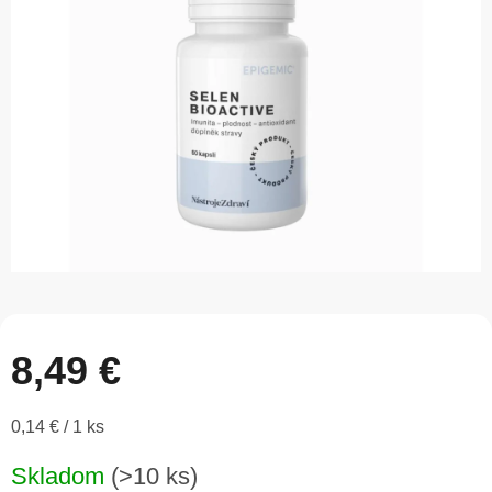
5
hviezdičiek.
8,49 €
Jednotková
0,14 € / 1 ks
cena:
Skladom
(>10 ks)