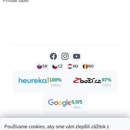
Private label
SK
CZ
HU
RO
100%
97%
(2326x)
(792x)
5,0/5
(26x)
Používame cookies, aby sme vám zlepšili zážitok z