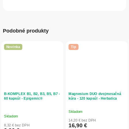
Podobné produkty
Novinka
Tip
B-KOMPLEX B1, B2, B3, B5, B7 -
Magnesium DUO dvojmesačná
60 kapsúl - Epigemic®
kúra - 120 kapsúl - Herbatica
Skladom
Priemerné
Skladom
hodnotenie
14,20 € bez DPH
produktu
16,90 €
8,32 € bez DPH