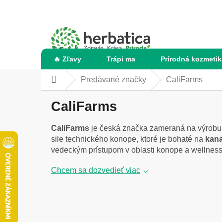
Prejsť
na
obsah
🔥 Zľavy
Trápi ma
Prírodná kozmetik
Predávané značky
CaliFarms
Domov
CaliFarms
CaliFarms
je česká značka zameraná na výrob
sile technického konope, ktoré je bohaté na
kana
vedeckým prístupom v oblasti konope a wellness
Chcem sa dozvedieť viac