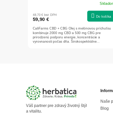
Sklado
48,70 € bez DPH
Do košíka
59,90 €
CaliFarms CBD + CBG Olej s melónovou príchuťou
kombinuje 2000 mg CBD a 500 mg CBG pre
prirodzenú podporu energie, koncentrácie a
vyrovnanosti počas dňa. Širokospektrálne...
Z
á
p
ä
t
Inform
i
e
Naše p
Váš partner pre zdravý životný štýl
Blog
a vitalitu.