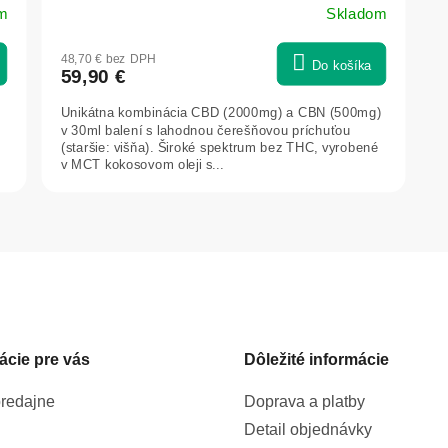
m
Skladom
48,70 € bez DPH
Do košíka
59,90 €
Unikátna kombinácia CBD (2000mg) a CBN (500mg)
v 30ml balení s lahodnou čerešňovou príchuťou
(staršie: višňa). Široké spektrum bez THC, vyrobené
v MCT kokosovom oleji s...
O
v
l
á
d
a
c
ácie pre vás
Dôležité informácie
i
e
p
redajne
Doprava a platby
r
Detail objednávky
v