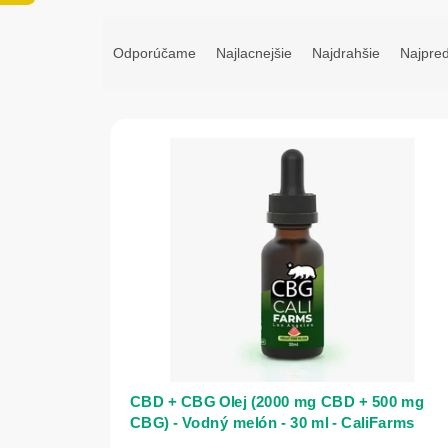
R
a
Odporúčame
Najlacnejšie
Najdrahšie
Najpre
d
e
n
V
i
ý
e
p
p
i
r
s
o
p
d
r
u
o
k
d
t
u
o
k
v
t
o
v
CBD + CBG Olej (2000 mg CBD + 500 mg
CBG) - Vodný melón - 30 ml - CaliFarms