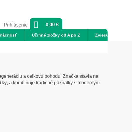
NÁKUPNÝ
0,00 €
Prihlásenie
KOŠÍK
mácnosť
Účinné zložky od A po Z
Zvieratá
No
 regeneráciu a celkovú pohodu. Značka stavia na
átky
, a kombinuje tradičné poznatky s moderným