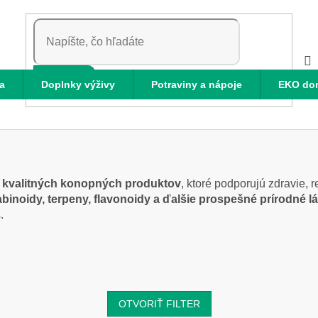
HĽADAŤ
a
Doplnky výživy
Potraviny a nápoje
EKO do
u
kvalitných konopných produktov
, ktoré podporujú zdravie,
binoidy, terpeny, flavonoidy a ďalšie prospešné prírodné l
.
OTVORIŤ FILTER