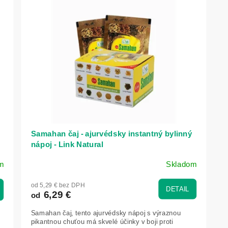
Samahan čaj - ajurvédsky instantný bylinný
nápoj - Link Natural
m
Skladom
Priemerné
hodnotenie
od 5,29 € bez DPH
produktu
DETAIL
6,29 €
od
je
5,0
Samahan čaj, tento ajurvédsky nápoj s výraznou
z
pikantnou chuťou má skvelé účinky v boji proti