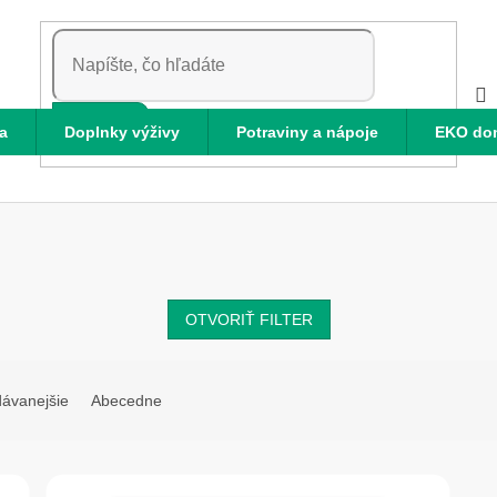
HĽADAŤ
a
Doplnky výživy
Potraviny a nápoje
EKO do
OTVORIŤ FILTER
dávanejšie
Abecedne