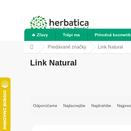
Prejsť
na
obsah
🔥 Zľavy
Trápi ma
Prírodná kozmetik
Predávané značky
Link Natural
Domov
Link Natural
R
a
Odporúčame
Najlacnejšie
Najdrahšie
Najpre
d
e
n
V
i