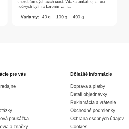
5
chorobám dýchacích ciest. Vďaka unikátnej zmesi
liečivých bylín a korenín vám...
hviezdičiek.
40 g
100 g
400 g
O
v
l
á
d
a
c
ácie pre vás
Dôležité informácie
i
e
p
redajne
Doprava a platby
r
Detail objednávky
v
k
Reklamácia a vrátenie
y
otázky
Obchodné podmienky
v
ová poukážka
Ochrana osobných údajov
ý
p
ovia a značky
Cookies