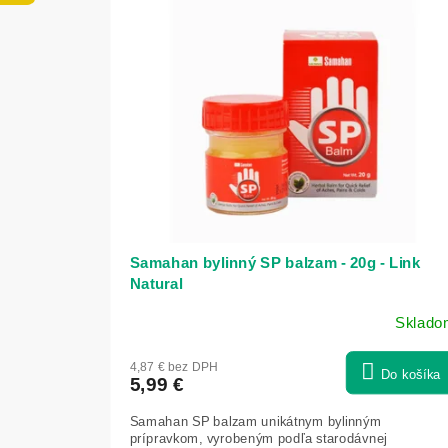
ý
e
p
p
i
r
s
o
p
d
r
u
o
k
d
t
u
o
k
v
t
o
v
Samahan bylinný SP balzam - 20g - Link
Natural
Sklado
Priemerné
hodnotenie
4,87 € bez DPH
produktu
Do košíka
5,99 €
je
5,0
Samahan SP balzam unikátnym bylinným
z
prípravkom, vyrobeným podľa starodávnej