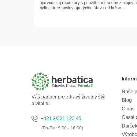
5
ájurvédskej receptúry s použitím extraktov z olejov a
bylín, ktoré posktytujú rýchlu úľavu od kŕčov...
hviezdičiek.
Z
á
p
ä
t
Inform
i
e
Naše p
Váš partner pre zdravý životný štýl
Blog
a vitalitu.
O nás
Časté 
+421 2/321 123 45
Darček
Výrobc