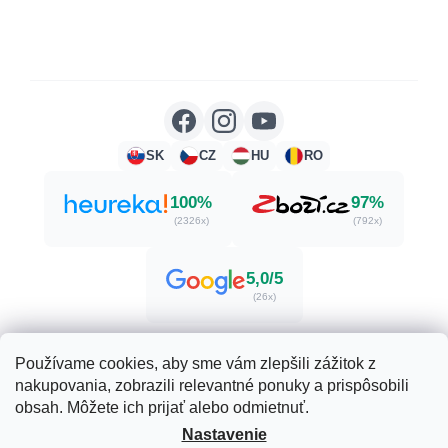
SK
CZ
HU
RO
100%
97%
(2326x)
(792x)
5,0/5
(26x)
Používame cookies, aby sme vám zlepšili zážitok z
nakupovania, zobrazili relevantné ponuky a prispôsobili
Vytvoril Shoptet
obsah. Môžete ich prijať alebo odmietnuť.
Nastavenie