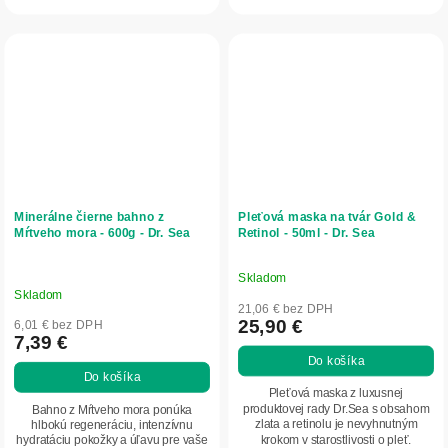
ideálny pre suchú...
vrásky,...
Minerálne čierne bahno z
Pleťová maska na tvár Gold &
Mŕtveho mora - 600g - Dr. Sea
Retinol - 50ml - Dr. Sea
Skladom
Priemerné
Skladom
hodnotenie
21,06 € bez DPH
produktu
25,90 €
6,01 € bez DPH
7,39 €
je
Do košíka
5,0
Do košíka
z
Pleťová maska z luxusnej
5
produktovej rady Dr.Sea s obsahom
Bahno z Mŕtveho mora ponúka
zlata a retinolu je nevyhnutným
hlbokú regeneráciu, intenzívnu
hviezdičiek.
krokom v starostlivosti o pleť.
hydratáciu pokožky a úľavu pre vaše