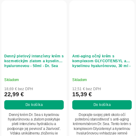
Denný pleťový intenzívny krém s
Anti-aging očný krém s
kozmetickým zlatom a kyselinou
komplexom GLYCOTENSYL a
hyaluronovou - 50ml - Dr. Sea
kyselinou hyalurónovou, 30 ml -
Dr. Sea
Skladom
Skladom
18,69 € bez DPH
12,51 € bez DPH
22,99 €
15,39 €
Do košíka
Do košíka
Denný krém Dr. Sea s kyselinou
Doprajte svojej pleti okolo očí
hyalurónovou a zlatom poskytuje
potrebnú starostlivosť s anti-aging
pleti intenzívnu hydratáciu a
krémom/sérom Dr. Sea. Tento krém s
podporuje jej pevnosť a žiarivosť.
komplexom Glycotensyl a kyselinou
Vďaka unikátnemu zloženiu je
hyalurónovou vyhladzuje jemné