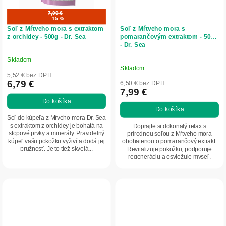
7,99 €
–15 %
Soľ z Mŕtveho mora s extraktom
Soľ z Mŕtveho mora s
z orchidey - 500g - Dr. Sea
pomarančovým extraktom - 500g
- Dr. Sea
Skladom
Priemerné
Skladom
hodnotenie
5,52 € bez DPH
produktu
6,79 €
6,50 € bez DPH
7,99 €
je
Do košíka
5,0
Do košíka
z
Soľ do kúpeľa z Mŕveho mora Dr. Sea
5
s extraktom z orchidey je bohatá na
Doprajte si dokonalý relax s
stopové prvky a minerály. Pravidelný
prírodnou soľou z Mŕtveho mora
hviezdičiek.
kúpeľ vašu pokožku vyživí a dodá jej
obohatenou o pomarančový extrakt.
pružnosť. Je to tiež skvelá...
Revitalizuje pokožku, podporuje
regeneráciu a osviežuje myseľ.
Ideálny pomocník pre...