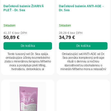
d
o
Darčekové balenie ŽIARIVÁ
Darčekové balenie ANTI-AGE -
u
v
PLEŤ - Dr. Sea
Dr. Sea
k
t
o
Skladom
Skladom
v
41,37 € bez DPH
28,28 € bez DPH
50,89 €
34,79 €
Do košíka
Do košíka
Tento luxusný set Dr. Sea spája
Omladzujúci set ANTI-AGE od Dr.
omladzujúce účinky kozmetického
Sea ponúka komplexný anti-age
zlata s minerálnou terapiou Mŕtveho
rituál s dennou a nočnou
mora a poskytuje pleti lifting,
starostlivosťou obohatenou o
hydratáciu, detoxikáciu aj
minerály Mŕtveho mora a relaxačný
profesionálny...
kúpeľ na získanie...