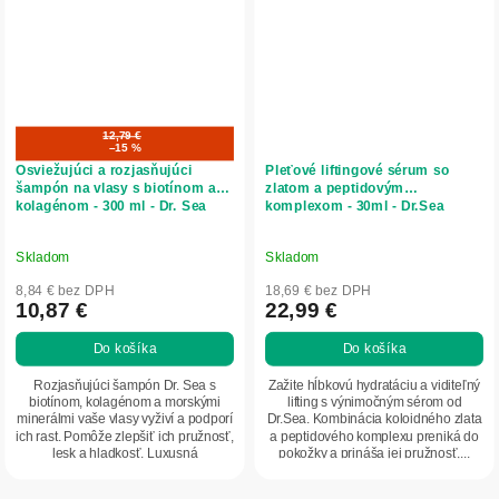
12,79 €
–15 %
Osviežujúci a rozjasňujúci
Pleťové liftingové sérum so
šampón na vlasy s biotínom a
zlatom a peptidovým
kolagénom - 300 ml - Dr. Sea
komplexom - 30ml - Dr.Sea
Skladom
Skladom
8,84 € bez DPH
18,69 € bez DPH
10,87 €
22,99 €
Do košíka
Do košíka
Rozjasňujúci šampón Dr. Sea s
Zažite hĺbkovú hydratáciu a viditeľný
biotínom, kolagénom a morskými
lifting s výnimočným sérom od
minerálmi vaše vlasy vyživí a podporí
Dr.Sea. Kombinácia koloidného zlata
ich rast. Pomôže zlepšiť ich pružnosť,
a peptidového komplexu preniká do
lesk a hladkosť. Luxusná
pokožky a prináša jej pružnosť,...
starostlivosť...