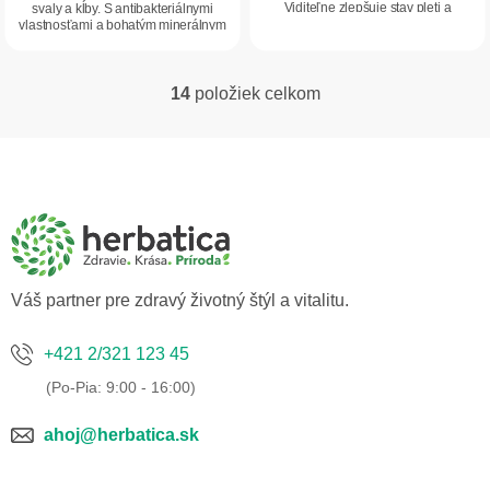
Viditeľne zlepšuje stav pleti a
svaly a kĺby. S antibakteriálnymi
stimuluje metabolické...
vlastnosťami a bohatým minerálnym
zložením je...
14
položiek celkom
O
v
l
Z
á
á
d
p
a
ä
c
t
i
i
e
p
e
Váš partner pre zdravý životný štýl a vitalitu.
r
v
k
+421 2/321 123 45
y
v
ý
p
ahoj@herbatica.sk
i
s