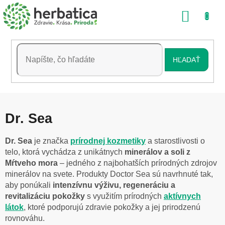
Prejsť
NÁKU
na
obsah
KOŠÍK
HĽADAŤ
Dr. Sea
Dr. Sea
je značka
prírodnej kozmetiky
a starostlivosti o
telo, ktorá vychádza z unikátnych
minerálov a soli z
Mŕtveho mora
– jedného z najbohatších prírodných zdrojov
minerálov na svete. Produkty Doctor Sea sú navrhnuté tak,
aby ponúkali
intenzívnu výživu, regeneráciu a
revitalizáciu pokožky
s využitím prírodných
aktívnych
látok
, ktoré podporujú zdravie pokožky a jej prirodzenú
rovnováhu.