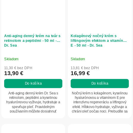
Anti-aging denný krém na tvár s
Kolagénový nočný krém s
retinolom a peptidmi - 50 ml -
liftingovým efektom a vitamínom
Dr. Sea
E - 50 ml - Dr. Sea
Skladom
Skladom
11,30 € bez DPH
13,81 € bez DPH
13,90 €
16,99 €
Do košíka
Do košíka
Anti-aging denný krém Dr. Sea s
Nočný krém s kolagénom, kyselinou
retinolom, peptidmi a kyselinou
hyalurónovou a vitamínom E pre
hyalurónovou vyživuje, hydratuje a
intenzívnu regeneráciu a liftingový
spevňuje pleť. Pravidelným
efekt. Hĺbkovo hydratuje, vyživuje a
používaním môžete dosiahnuť
chráni pleť počas noci. Prebudíte sa
hladkú, pružnú a...
s...