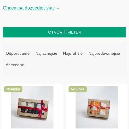
Chcem sa dozvedieť viac
OTVORIŤ FILTER
R
a
Odporúčame
Najlacnejšie
Najdrahšie
Najpredávanejšie
d
e
Abecedne
n
i
V
e
ý
p
Novinka
Novinka
p
r
i
o
s
d
p
u
r
k
o
t