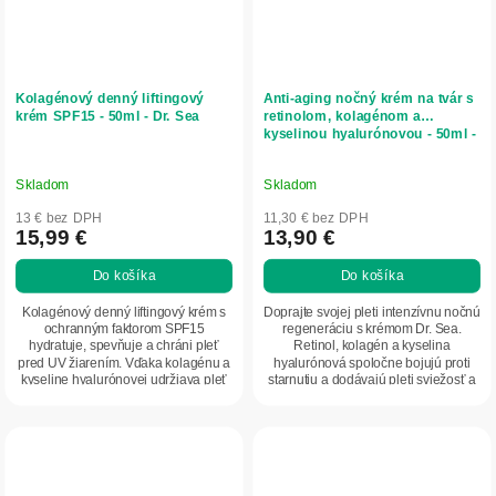
Kolagénový denný liftingový
Anti-aging nočný krém na tvár s
krém SPF15 - 50ml - Dr. Sea
retinolom, kolagénom a
kyselinou hyalurónovou - 50ml -
Dr. Sea
Skladom
Skladom
13 € bez DPH
11,30 € bez DPH
15,99 €
13,90 €
Do košíka
Do košíka
Kolagénový denný liftingový krém s
Doprajte svojej pleti intenzívnu nočnú
ochranným faktorom SPF15
regeneráciu s krémom Dr. Sea.
hydratuje, spevňuje a chráni pleť
Retinol, kolagén a kyselina
pred UV žiarením. Vďaka kolagénu a
hyalurónová spoločne bojujú proti
kyseline hyalurónovej udržiava pleť
starnutiu a dodávajú pleti sviežosť a
hladkú a...
pevnosť.