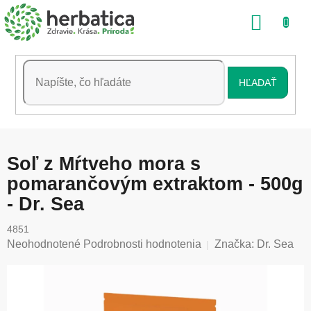
Prejsť
NÁKU
na
obsah
KOŠÍK
HĽADAŤ
Soľ z Mŕtveho mora s
pomarančovým extraktom - 500g
- Dr. Sea
4851
Priemerné
Neohodnotené
Podrobnosti hodnotenia
Značka:
Dr. Sea
hodnotenie
produktu
je
0,0