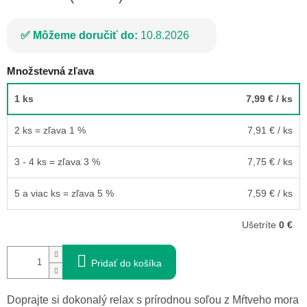
Môžeme doručiť do:
10.8.2026
Množstevná zľava
1 ks
7,99 €
/ ks
2 ks = zľava 1 %
7,91 €
/ ks
3 - 4 ks = zľava 3 %
7,75 €
/ ks
5 a viac ks = zľava 5 %
7,59 €
/ ks
Ušetríte
0 €
Pridať do košíka
Doprajte si dokonalý relax s prírodnou soľou z Mŕtveho mora