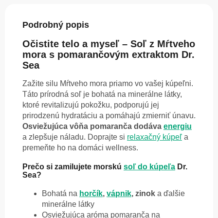
Podrobný popis
Očistite telo a myseľ – Soľ z Mŕtveho
mora s pomarančovým extraktom Dr.
Sea
Zažite silu Mŕtveho mora priamo vo vašej kúpeľni.
Táto prírodná soľ je bohatá na minerálne látky,
ktoré revitalizujú pokožku, podporujú jej
prirodzenú hydratáciu a pomáhajú zmierniť únavu.
Osviežujúca vôňa pomaranča dodáva
energiu
a zlepšuje náladu. Doprajte si
relaxačný kúpeľ
a
premeňte ho na domáci wellness.
Prečo si zamilujete morskú
soľ do kúpeľa
Dr.
Sea?
Bohatá na
horčík
,
vápnik
, zinok
a ďalšie
minerálne látky
Osviežujúca aróma pomaranča na