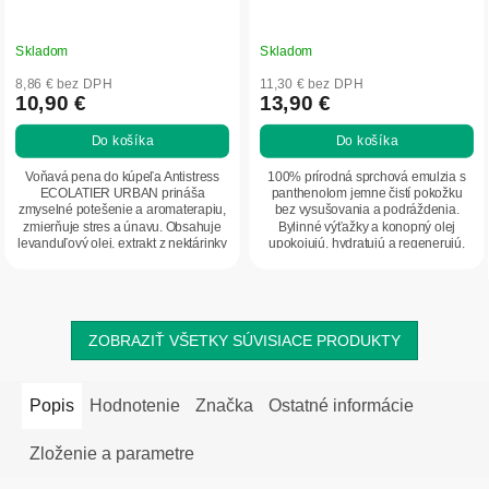
Skladom
Skladom
8,86 € bez DPH
11,30 € bez DPH
10,90 €
13,90 €
Do košíka
Do košíka
Voňavá pena do kúpeľa Antistress
100% prírodná sprchová emulzia s
ECOLATIER URBAN prináša
panthenolom jemne čistí pokožku
zmyselné potešenie a aromaterapiu,
bez vysušovania a podráždenia.
zmierňuje stres a únavu. Obsahuje
Bylinné výťažky a konopný olej
levanduľový olej, extrakt z nektárinky
upokojujú, hydratujú a regenerujú,
a dračiu...
vďaka čomu je...
ZOBRAZIŤ VŠETKY SÚVISIACE PRODUKTY
Popis
Hodnotenie
Značka
Ostatné informácie
Zloženie a parametre