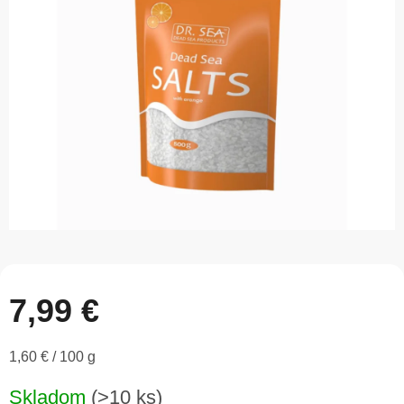
z
5
hviezdičiek.
7,99 €
Jednotková
1,60 € / 100 g
cena:
Skladom
(>10 ks)