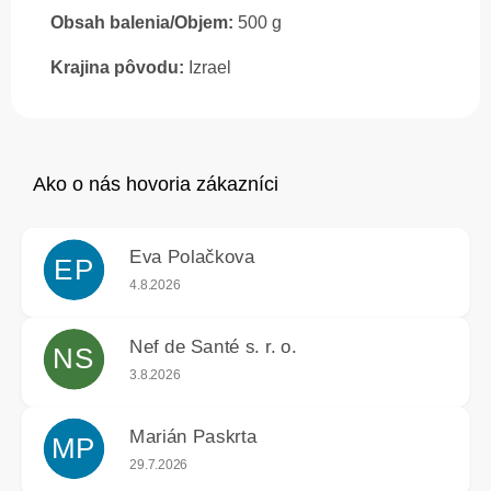
Obsah balenia/Objem:
500 g
Krajina pôvodu:
Izrael
Eva Polačkova
EP
Hodnotenie obchodu je 5 z 5 hviezdičiek.
4.8.2026
Nef de Santé s. r. o.
NS
Hodnotenie obchodu je 5 z 5 hviezdičiek.
3.8.2026
Marián Paskrta
MP
Hodnotenie obchodu je 5 z 5 hviezdičiek.
29.7.2026