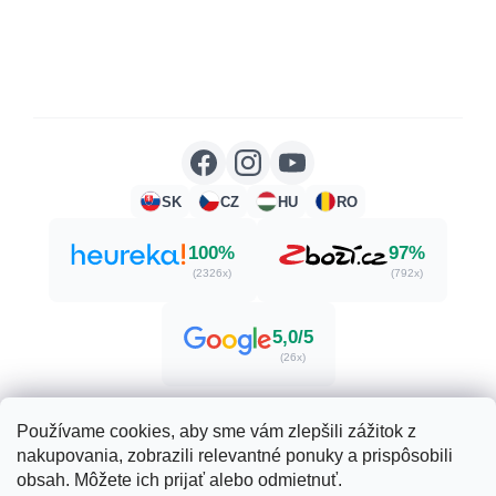
SK
CZ
HU
RO
100%
97%
(2326x)
(792x)
5,0/5
(26x)
Používame cookies, aby sme vám zlepšili zážitok z
nakupovania, zobrazili relevantné ponuky a prispôsobili
Vytvoril Shoptet
obsah. Môžete ich prijať alebo odmietnuť.