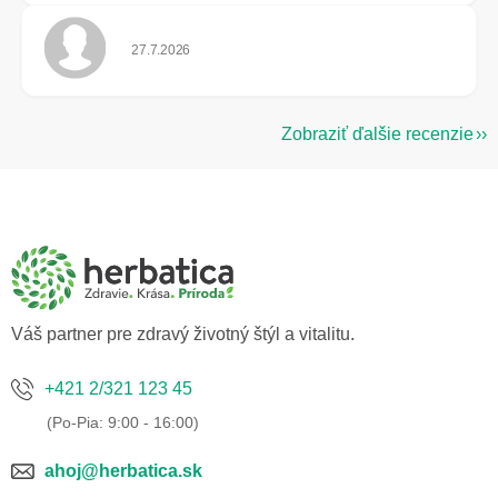
Hodnotenie obchodu je 5 z 5 hviezdičiek.
27.7.2026
Zobraziť ďalšie recenzie
Z
á
p
ä
t
i
e
Váš partner pre zdravý životný štýl a vitalitu.
+421 2/321 123 45
ahoj@herbatica.sk