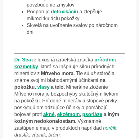
povzbudenie zmyslov
Podporuje
detoxikáciu
a zlepšuje
mikrocirkuláciu pokožky
Skvelá na uvoľnenie svalov po náročnom
dni
Dr. Sea
je luxusná izraelská značka
prírodnej
kozmetiky
, ktorá sa inšpiruje silou prírodných
minerálov z
Mŕtveho mora
. Tie sú už stáročia
známe svojimi blahodarnými účinkami
na
pokožku,
vlasy
a telo
. Minerálne zloženie
Mŕtveho mora je bezpochyby skutočným liekom
na pokožku. Prírodné minerály a stopové prvky
poskytujú omladzujúce účinky a pomáhajú
bojovať proti
akné
,
ekzémom
,
psoriáze
a iným
kožným nedokonalostiam.
Významné
zastúpenie majú v produktoch napríklad
horčík
,
draslík, vápnik, bróm.