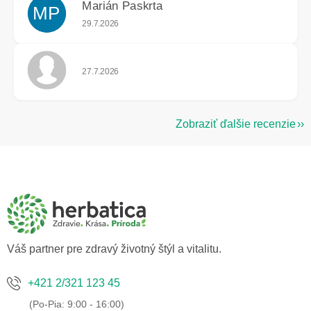
Marián Paskrta
MP
Hodnotenie obchodu je 5 z 5 hviezdičiek.
29.7.2026
Hodnotenie obchodu je 5 z 5 hviezdičiek.
27.7.2026
Zobraziť ďalšie recenzie
Z
á
p
ä
t
i
e
Váš partner pre zdravý životný štýl a vitalitu.
+421 2/321 123 45