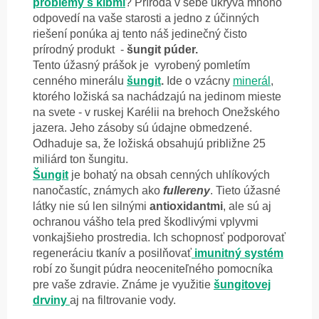
problémy s kĺbmi
? Príroda v sebe ukrýva mnoho
odpovedí na vaše starosti a jedno z účinných
riešení ponúka aj tento náš jedinečný čisto
prírodný produkt -
šungit púder.
Tento úžasný prášok je vyrobený pomletím
cenného minerálu
šungit
.
Ide o vzácny
minerál
,
ktorého ložiská sa nachádzajú na jedinom mieste
na svete - v ruskej Karélii na brehoch Onežského
jazera. Jeho zásoby sú údajne obmedzené.
Odhaduje sa, že ložiská obsahujú približne 25
miliárd ton šungitu.
Šungit
je bohatý na obsah cenných uhlíkových
nanočastíc, známych ako
fullereny
. Tieto úžasné
látky nie sú len silnými
antioxidantmi
, ale sú aj
ochranou vášho tela pred škodlivými vplyvmi
vonkajšieho prostredia. Ich schopnosť podporovať
regeneráciu tkanív a posilňovať
imunitný systém
robí zo šungit púdra neoceniteľného pomocníka
pre vaše zdravie. Známe je využitie
šungitovej
drviny
aj na filtrovanie vody.