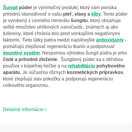
Šungit
púder
je výnimočný produkt, ktorý vám ponúka
prírodnú starostlivosť o vašu
pleť, vlasy a
kĺby
.
Tento púder
je vyrobený z cenného minerálu
šungitu
, ktorý obsahuje
veľké množstvo uhlíkových nanočastíc, známych aj ako
fullereny
, ktoré chránia telo pred vonkajšími negatívnymi
faktormi. Tieto látky patria medzi najsilnejšie
antioxidanty
-
pomáhajú zlepšovať regeneráciu tkanív a podporovať
imunitný systém
. Nespornou výhodou šungit púdra je jeho
čisté a prírodné zloženie.
Šungitový púder sa s obľubou
používa v kúpeľnej liečbe a na
rehabilitáciu
pohybového
aparátu
. Je súčasťou rôznych
kozmetických prípravkov
,
ktoré zlepšujú stav pokožky a podporujú regeneráciu
celkového organizmu.
Detailné informácie