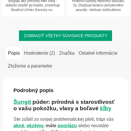
funguje ako prírodný filter vody -
História ľudovej medicíny ukázala,
hviezdičiek.
hviezdičiek.
dokáže zlepšiť jej kvalitu, zmierňuje
že: Zlepšuje funkciu pohybového
škodlivé účinky žiarenia na...
aparátu, inhibuje deštruktívne
procesy a...
ZOBRAZIŤ VŠETKY SÚVISIACE PRODUKTY
Popis
Hodnotenie (2)
Značka
Ostatné informácie
Zloženie a parametre
Podrobný popis
Šungit
púder: prírodná s starostlivosť
o vašu pokožku, vlasy a boľavé
kĺby
Ste zúfalí zo svojej problematickej pleti, trápi vás
akné
,
ekzémy
, máte
psoriázu
alebo neustále