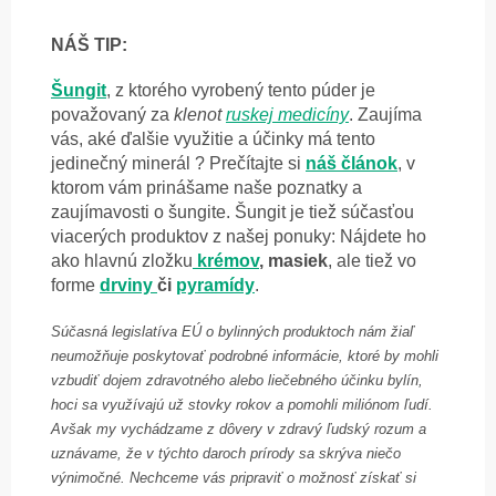
NÁŠ TIP:
Šungit
, z ktorého vyrobený tento púder je
považovaný za
klenot
ruskej medicíny
. Zaujíma
vás, aké ďalšie využitie a účinky má tento
jedinečný minerál ? Prečítajte si
náš článok
, v
ktorom vám prinášame naše poznatky a
zaujímavosti o šungite. Šungit je tiež súčasťou
viacerých produktov z našej ponuky: Nájdete ho
ako hlavnú zložku
krémov
, masiek
, ale tiež vo
forme
drviny
či
pyramídy
.
Súčasná legislatíva EÚ o bylinných produktoch nám žiaľ
neumožňuje poskytovať podrobné informácie, ktoré by mohli
vzbudiť dojem zdravotného alebo liečebného účinku bylín,
hoci sa využívajú už stovky rokov a pomohli miliónom ľudí.
Avšak my vychádzame z dôvery v zdravý ľudský rozum a
uznávame, že v týchto daroch prírody sa skrýva niečo
výnimočné. Nechceme vás pripraviť o možnosť získať si