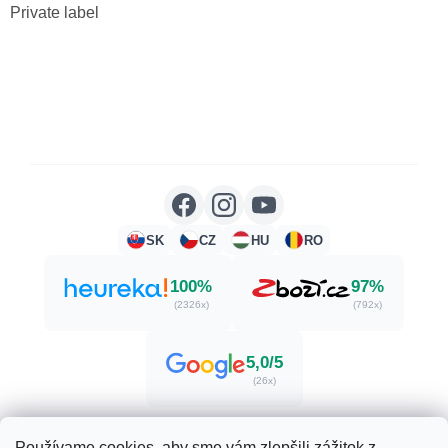
Private label
SK
CZ
HU
RO
100%
97%
(2326x)
(792x)
5,0/5
(26x)
Používame cookies, aby sme vám zlepšili zážitok z