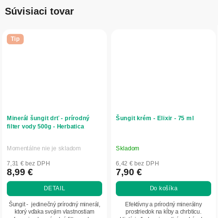
Súvisiaci tovar
Tip
Minerál šungit drť - prírodný
Šungit krém - Elixir - 75 ml
filter vody 500g - Herbatica
Momentálne nie je skladom
Skladom
Priemerné
Priemerné
hodnotenie
hodnotenie
7,31 € bez DPH
6,42 € bez DPH
produktu
produktu
8,99 €
7,90 €
je
je
DETAIL
Do košíka
5,0
4,8
z
z
Šungit - jedinečný prírodný minerál,
Efektívny a prírodný minerálny
5
5
ktorý vďaka svojim vlastnostiam
prostriedok na kĺby a chrbticu.