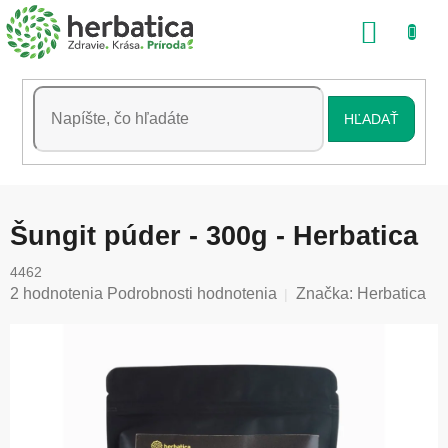
Prejsť
NÁKU
na
obsah
KOŠÍK
HĽADAŤ
Šungit púder - 300g - Herbatica
4462
Priemerné
2 hodnotenia
Podrobnosti hodnotenia
Značka:
Herbatica
hodnotenie
produktu
je
5,0
z
5
hviezdičiek.