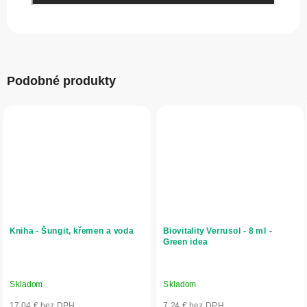
Podobné produkty
Kniha - Šungit, křemen a voda
Biovitality Verrusol - 8 ml -
Green idea
Skladom
Skladom
17,04 € bez DPH
7,24 € bez DPH