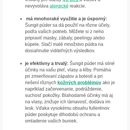
nevyvoláva
alergické
reakcie.
má mnohoraké využitie a je úsporný:
Šungit púder sa dá použiť na rôzne účely,
podľa vašich potrieb. Môžete si z neho
pripraviť masky, zábaly, peelingy alebo
kúpele. Stačí malé množstvo púdra na
dosiahnutie viditeľných výsledkov.
je efektívny a trvalý:
Šungit púder má silné
účinky na vašu pleť, vlasy a kĺby. Pomáha
pri zmierňovaní zápalov a bolestí a pri
riešení rôznych
kožných problémov
ako je
napríklad začervenanie, podráždenie,
suchosť pokožky. Blahodarné účinky má aj
na vlasy, znižuje ich lámavosť, dodáva im
lesk. Vďaka vysokému obsahu fullerénov
púder poskytuje dlhodobú ochranu a
omladenie vašich buniek
.