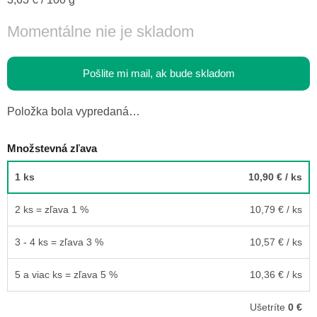
cena:
Momentálne nie je skladom
Pošlite mi mail, ak bude skladom
Položka bola vypredaná…
Množstevná zľava
1 ks
10,90 €
/ ks
2 ks = zľava 1 %
10,79 €
/ ks
3 - 4 ks = zľava 3 %
10,57 €
/ ks
5 a viac ks = zľava 5 %
10,36 €
/ ks
Ušetríte
0 €