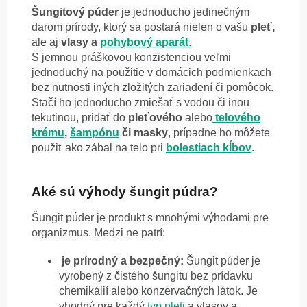
Šungitový púder
je jednoducho jedinečným
darom prírody, ktorý sa postará nielen o vašu
pleť,
ale aj
vlasy a
pohybový aparát
.
S jemnou práškovou konzistenciou veľmi
jednoduchý na použitie v domácich podmienkach
bez nutnosti iných zložitých zariadení či pomôcok.
Stačí ho jednoducho zmiešať s vodou či inou
tekutinou, pridať do
pleťového
alebo
telového
krému
,
šampónu
či masky
, prípadne ho môžete
použiť ako zábal na telo pri
bolestiach kĺbov
.
Aké sú výhody šungit púdra?
Šungit púder je produkt s mnohými výhodami pre
organizmus. Medzi ne patrí:
je prírodný a bezpečný:
Šungit púder je
vyrobený z čistého šungitu bez prídavku
chemikálií alebo konzervačných látok. Je
vhodný pre každý
typ pleti
a vlasov a