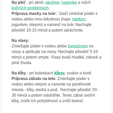
Na pleť
- pri akné,
ekzéme
,
lupienke
a iných
kožných problémoch
.
Príprava masky na tvár:
Stačí zmiešať púder s
vodou alebo inou tekutinou (napr.
medom
,
jogurtom, olejom) a naniesť na tvár. Nechajte
pôsobiť 10-15 minút a potom opláchnite.
Na vlasy:
Zmiešajte púder s vodou alebo
šampónom
na
vlasy a aplikujte na vlasy. Nechajte pôsobiť 5-10
minút a potom umyte. Vlasy budú hladké, zdravé a
plné života.
Na kĺby
- pri bolestiach
kĺbov
, svalov a kostí.
Príprava zábalu na telo:
Zmiešajte púder s
vodou alebo olejom a naneste na postihnuté
miesta - kĺby, bedrá a pod. Nechajte pôsobiť 20-
30 minút a potom odstráňte. Tento zábal uvoľní
kĺby, zvýši ich pohyblivosť a zníži bolesť.