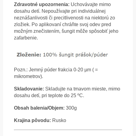
Zdravotné upozornenia:
Uchovávajte mimo
dosahu detí. Nepoužívajte pri individuálnej
neznášanlivosti či precitlivenosti na niektorú zo
zložiek. Po aplikovaní chráňte svoj odev pred
možným znečistením, šungit môže spôsobiť jeho
zafarbenie.
Pozn.: Jemný púder frakcia 0-20 µm ( =
mikrometrov).
Skladovanie:
Skladujte na tmavom mieste, mimo
dosahu detí, pri teplote do 25 ºC.
Obsah balenia/Objem:
300g
Krajina pôvodu:
Rusko