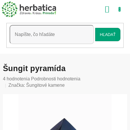
Prejsť
NÁKU
na
obsah
KOŠÍK
HĽADAŤ
Šungit pyramída
Priemerné
4 hodnotenia
Podrobnosti hodnotenia
hodnotenie
Značka:
Šungitové kamene
produktu
je
5,0
z
5
hviezdičiek.