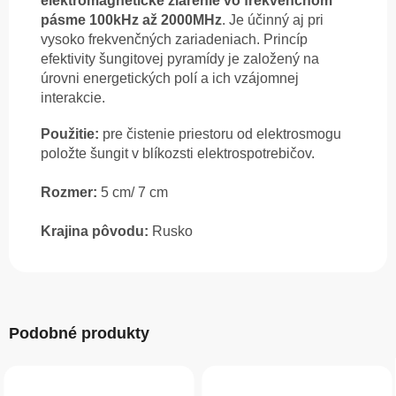
elektromagnetické žiarenie vo frekvenčnom
pásme 100kHz až 2000MHz
. Je účinný aj pri
vysoko frekvenčných zariadeniach. Princíp
efektivity šungitovej pyramídy je založený na
úrovni energetických polí a ich vzájomnej
interakcie.
Použitie:
pre čistenie priestoru od elektrosmogu
položte šungit v blíkozsti elektrospotrebičov.
Rozmer:
5 cm/ 7 cm
Krajina pôvodu:
Rusko
Podobné produkty