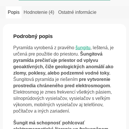
Popis
Hodnotenie (4)
Ostatné informácie
Podrobný popis
Pyramída vyrobená z pravého
šungitu
, leštená, je
určená pre použitie do priestoru.
Šungitová
pyramída prečisťuje priestor od vplyvu
geoaktívných, čiže geologických anomálií ako
zlomy, poklesy, alebo podzemné vodné toky.
Šungitová pyramída je riešením
pre vytvorenie
prostredia chráneného pred elektrosmogom
.
Elektrosmog je zmes frekvencí všetkých pásiem,
silnoprúdových vysielačov, vysielačov s veľkým
výkonom, mobilných vysielačov aj telefónov,
počítačov a iných zariadení.
Šungit má schopnosť pohlcovať