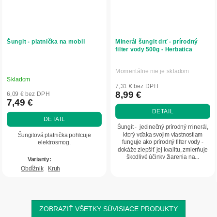
Šungit - platnička na mobil
Minerál šungit drť - prírodný
filter vody 500g - Herbatica
Momentálne nie je skladom
Priemerné
Skladom
hodnotenie
7,31 € bez DPH
produktu
8,99 €
6,09 € bez DPH
7,49 €
je
DETAIL
5,0
DETAIL
z
Šungit - jedinečný prírodný minerál,
5
ktorý vďaka svojim vlastnostiam
Šungitová platnička pohlcuje
funguje ako prírodný filter vody -
elektrosmog.
hviezdičiek.
dokáže zlepšiť jej kvalitu, zmierňuje
škodlivé účinky žiarenia na...
Obdĺžnik
Kruh
ZOBRAZIŤ VŠETKY SÚVISIACE PRODUKTY