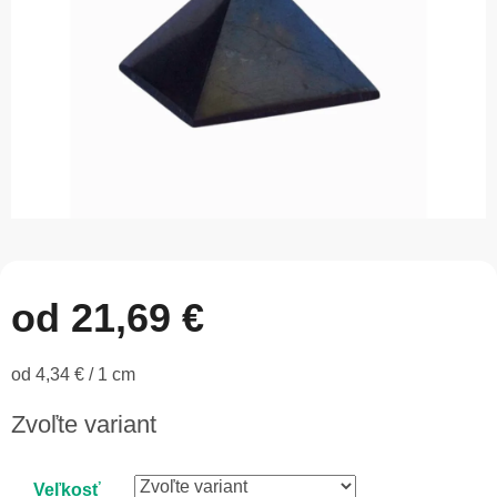
od
21,69 €
Jednotková
od 4,34 € / 1 cm
cena:
Zvoľte variant
Veľkosť