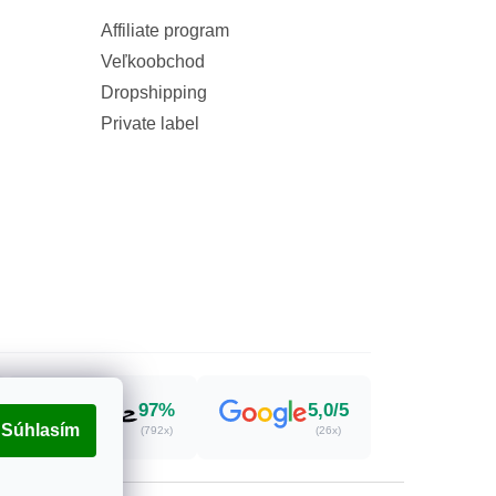
Affiliate program
Veľkoobchod
Dropshipping
Private label
97%
5,0/5
Súhlasím
(792x)
(26x)