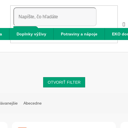
HĽADAŤ
a
Doplnky výživy
Potraviny a nápoje
EKO do
OTVORIŤ FILTER
dávanejšie
Abecedne