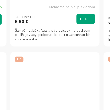
m
Momentálne nie je skladom
5,61 € bez DPH
5
DETAIL
6,90 €
Šampón Babička Agafia s borovicovým propolisom
K
posilňuje vlasy, podporuje ich rast a zanecháva ich
m
v
zdravé a lesklé.
l
Tip