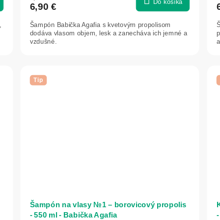
Do košíka
6,90 €
je
5,0
,
Šampón Babička Agafia s kvetovým propolisom
Š
z
dodáva vlasom objem, lesk a zanecháva ich jemné a
p
5
vzdušné.
a
hviezdičiek.
Tip
Šampón na vlasy №1 – borovicový propolis
K
- 550 ml - Babička Agafia
-