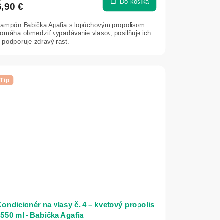
Do košíka
6,90 €
ampón Babička Agafia s lopúchovým propolisom
omáha obmedziť vypadávanie vlasov, posilňuje ich
 podporuje zdravý rast.
Tip
ondicionér na vlasy č. 4 – kvetový propolis
 550 ml - Babička Agafia