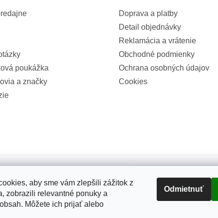
e
p
redajne
Doprava a platby
r
Detail objednávky
v
k
Reklamácia a vrátenie
y
otázky
Obchodné podmienky
v
ová poukážka
Ochrana osobných údajov
ý
p
ovia a značky
Cookies
i
zie
s
u
100%
ookies, aby sme vám zlepšili zážitok z
Odmietnuť
(2326x)
, zobrazili relevantné ponuky a
 obsah. Môžete ich prijať alebo