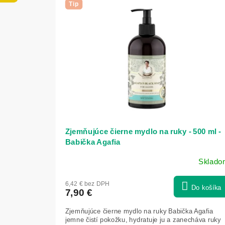
ý
Tip
e
p
p
i
r
s
o
p
d
r
u
o
k
d
t
u
o
k
v
t
o
v
Zjemňujúce čierne mydlo na ruky - 500 ml -
Babička Agafia
Sklado
6,42 € bez DPH
Do košíka
7,90 €
Zjemňujúce čierne mydlo na ruky Babička Agafia
jemne čistí pokožku, hydratuje ju a zanecháva ruky