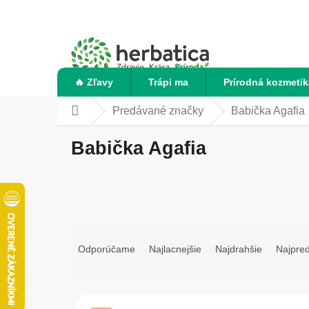
Prejsť
na
obsah
🔥 Zľavy
Trápi ma
Prírodná kozmetik
Predávané značky
Babička Agafia
Domov
Babička Agafia
R
a
Odporúčame
Najlacnejšie
Najdrahšie
Najpre
d
e
n
V
i