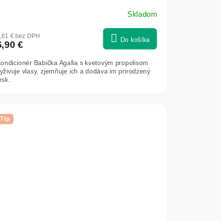
Skladom
,61 € bez DPH
Do košíka
6,90 €
ondicionér Babička Agafia s kvetovým propolisom
yživuje vlasy, zjemňuje ich a dodáva im prirodzený
esk.
Tip