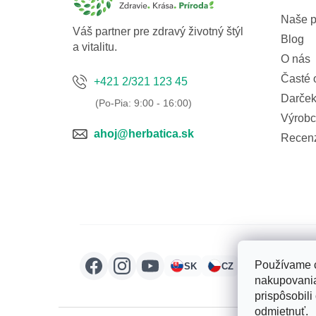
e
Naše p
Váš partner pre zdravý životný štýl
Blog
a vitalitu.
O nás
Časté 
+421 2/321 123 45
Darček
Výrobc
ahoj@herbatica.sk
Recen
Používame c
SK
CZ
HU
RO
nakupovania
prispôsobili
odmietnuť.