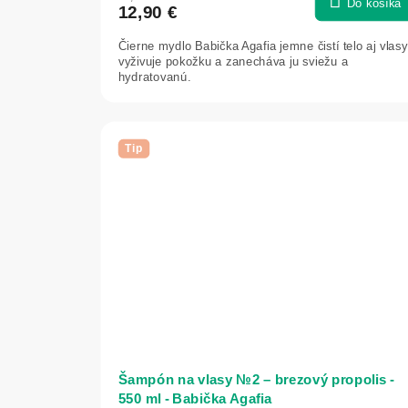
Do košíka
12,90 €
Čierne mydlo Babička Agafia jemne čistí telo aj vlasy
vyživuje pokožku a zanecháva ju sviežu a
hydratovanú.
Tip
Šampón na vlasy №2 – brezový propolis -
550 ml - Babička Agafia