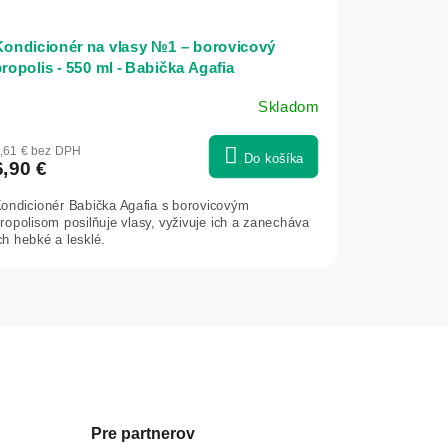
Kondicionér na vlasy №1 – borovicový
ropolis - 550 ml - Babička Agafia
Skladom
,61 € bez DPH
Do košíka
6,90 €
ondicionér Babička Agafia s borovicovým
ropolisom posilňuje vlasy, vyživuje ich a zanecháva
ch hebké a lesklé.
Pre partnerov