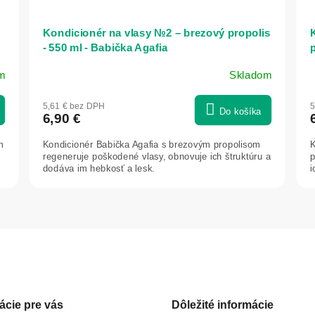
Kondicionér na vlasy №2 – brezový propolis
- 550 ml - Babička Agafia
p
m
Skladom
5,61 € bez DPH
5
Do košíka
6,90 €
m
Kondicionér Babička Agafia s brezovým propolisom
K
regeneruje poškodené vlasy, obnovuje ich štruktúru a
p
dodáva im hebkosť a lesk.
i
O
v
l
á
d
a
c
ácie pre vás
Dôležité informácie
i