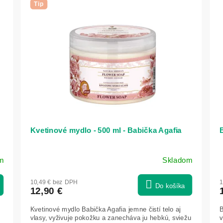
Tip
Kvetinové mydlo - 500 ml - Babička Agafia
B
m
Skladom
10,49 € bez DPH
1
Do košíka
12,90 €
Kvetinové mydlo Babička Agafia jemne čistí telo aj
B
vlasy, vyživuje pokožku a zanecháva ju hebkú, sviežu
v