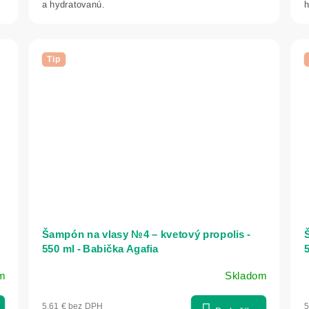
a hydratovanú.
h
Tip
Šampón na vlasy №4 – kvetový propolis -
550 ml - Babička Agafia
5
m
Skladom
Priemerné
hodnotenie
5,61 € bez DPH
5
produktu