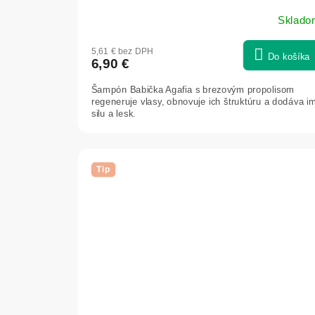
Sklado
5,61 € bez DPH
Do košíka
6,90 €
Šampón Babička Agafia s brezovým propolisom
regeneruje vlasy, obnovuje ich štruktúru a dodáva i
silu a lesk.
Tip