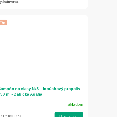
ydratovanú.
Tip
Šampón na vlasy №3 – lopúchový propolis -
50 ml - Babička Agafia
Skladom
,61 € bez DPH