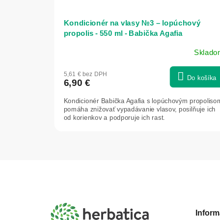
Kondicionér na vlasy №3 – lopúchový
propolis - 550 ml - Babička Agafia
Sklado
5,61 € bez DPH
Do košíka
6,90 €
Kondicionér Babička Agafia s lopúchovým propoliso
pomáha znižovať vypadávanie vlasov, posilňuje ich
od korienkov a podporuje ich rast.
Z
á
p
ä
t
Inform
i