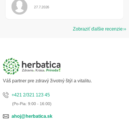
Hodnotenie obchodu je 5 z 5 hviezdičiek.
27.7.2026
Zobraziť ďalšie recenzie
Z
á
p
ä
t
i
e
Váš partner pre zdravý životný štýl a vitalitu.
+421 2/321 123 45
ahoj@herbatica.sk