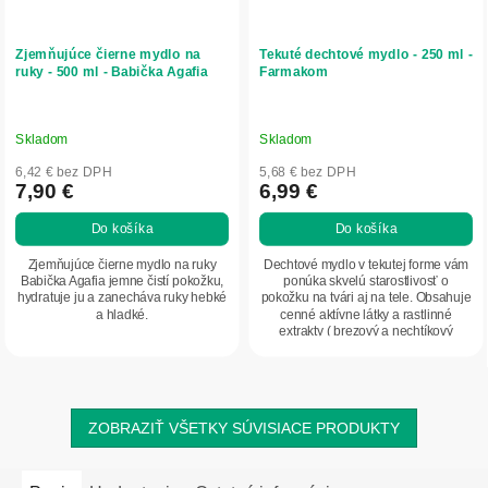
Zjemňujúce čierne mydlo na
Tekuté dechtové mydlo - 250 ml -
ruky - 500 ml - Babička Agafia
Farmakom
Skladom
Skladom
6,42 € bez DPH
5,68 € bez DPH
7,90 €
6,99 €
Do košíka
Do košíka
Zjemňujúce čierne mydlo na ruky
Dechtové mydlo v tekutej forme vám
Babička Agafia jemne čistí pokožku,
ponúka skvelú starostlivosť o
hydratuje ju a zanecháva ruky hebké
pokožku na tvári aj na tele. Obsahuje
a hladké.
cenné aktívne látky a rastlinné
extrakty ( brezový a nechtíkový
extrakt ),...
ZOBRAZIŤ VŠETKY SÚVISIACE PRODUKTY