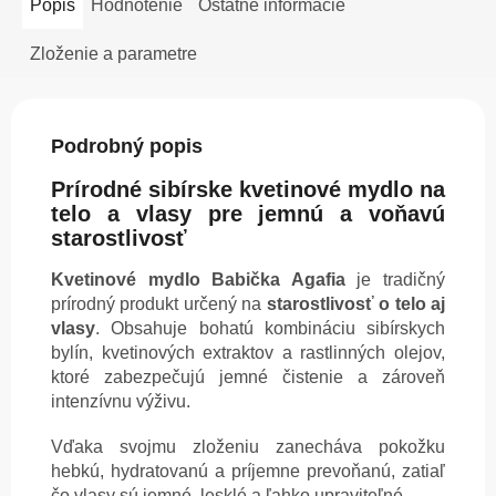
Popis
Hodnotenie
Ostatné informácie
Zloženie a parametre
Podrobný popis
Prírodné sibírske kvetinové mydlo na
telo a vlasy pre jemnú a voňavú
starostlivosť
Kvetinové mydlo Babička Agafia
je tradičný
prírodný produkt určený na
starostlivosť o telo aj
vlasy
. Obsahuje bohatú kombináciu sibírskych
bylín, kvetinových extraktov a rastlinných olejov,
ktoré zabezpečujú jemné čistenie a zároveň
intenzívnu výživu.
Vďaka svojmu zloženiu zanecháva pokožku
hebkú, hydratovanú a príjemne prevoňanú, zatiaľ
čo vlasy sú jemné, lesklé a ľahko upraviteľné.