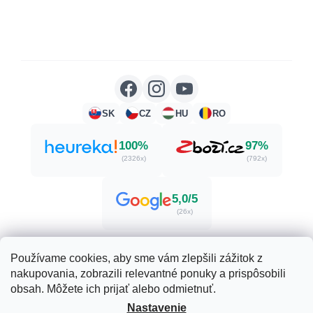
SK
CZ
HU
RO
100%
97%
(2326x)
(792x)
5,0/5
(26x)
Používame cookies, aby sme vám zlepšili zážitok z
nakupovania, zobrazili relevantné ponuky a prispôsobili
Vytvoril Shoptet
obsah. Môžete ich prijať alebo odmietnuť.
Nastavenie