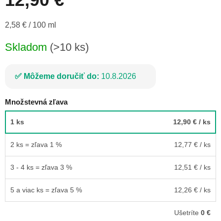
Jednotková
2,58 € / 100 ml
cena:
Skladom
(>10 ks)
Môžeme doručiť do:
10.8.2026
Množstevná zľava
1 ks
12,90 €
/ ks
2 ks = zľava 1 %
12,77 €
/ ks
3 - 4 ks = zľava 3 %
12,51 €
/ ks
5 a viac ks = zľava 5 %
12,26 €
/ ks
Ušetríte
0 €