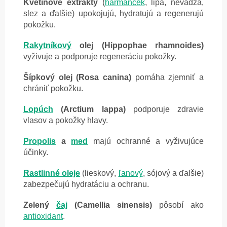
Kvetinové extrakty
(
harmanček
, lipa, nevädza,
slez a ďalšie) upokojujú, hydratujú a regenerujú
pokožku.
Rakytníkový
olej (Hippophae rhamnoides)
vyživuje a podporuje regeneráciu pokožky.
Šípkový olej (Rosa canina)
pomáha zjemniť a
chrániť pokožku.
Lopúch
(Arctium lappa)
podporuje zdravie
vlasov a pokožky hlavy.
Propolis
a
med
majú ochranné a vyživujúce
účinky.
Rastlinné oleje
(lieskový,
ľanový
, sójový a ďalšie)
zabezpečujú hydratáciu a ochranu.
Zelený
čaj
(Camellia sinensis)
pôsobí ako
antioxidant
.