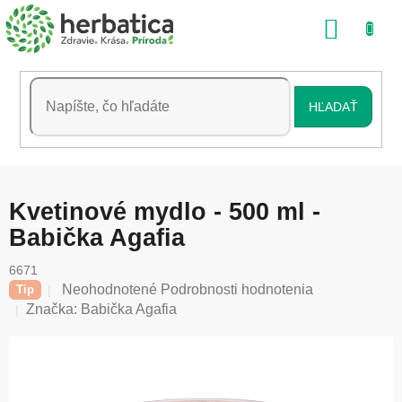
Prejsť
NÁKU
na
obsah
KOŠÍK
HĽADAŤ
Kvetinové mydlo - 500 ml -
Babička Agafia
6671
Priemerné
Neohodnotené
Podrobnosti hodnotenia
Tip
hodnotenie
Značka:
Babička Agafia
produktu
je
0,0
z