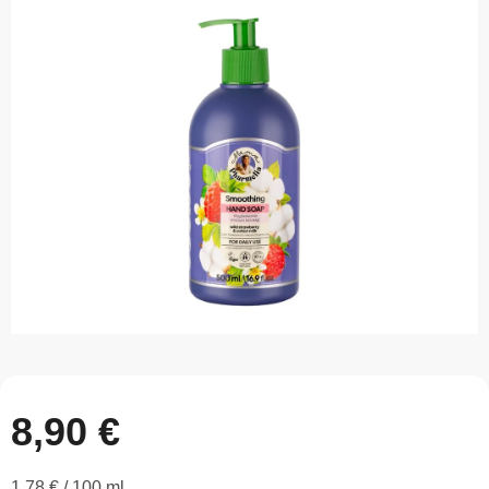
0,0
z
5
hviezdičiek.
8,90 €
Jednotková
1,78 € / 100 ml