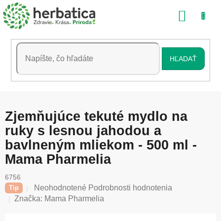
Prejsť
NÁKU
na
obsah
KOŠÍK
HĽADAŤ
Zjemňujúce tekuté mydlo na
ruky s lesnou jahodou a
bavlneným mliekom - 500 ml -
Mama Pharmelia
6756
Priemerné
Neohodnotené
Podrobnosti hodnotenia
Tip
hodnotenie
Značka:
Mama Pharmelia
produktu
je