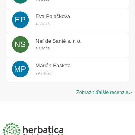
Eva Polačkova
EP
Hodnotenie obchodu je 5 z 5 hviezdičiek.
4.8.2026
Nef de Santé s. r. o.
NS
Hodnotenie obchodu je 5 z 5 hviezdičiek.
3.8.2026
Marián Paskrta
MP
Hodnotenie obchodu je 5 z 5 hviezdičiek.
29.7.2026
Zobraziť ďalšie recenzie
Z
á
p
ä
t