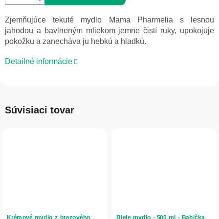
Zjemňujúce tekuté mydlo Mama Pharmelia s lesnou
jahodou a bavlneným mliekom jemne čistí ruky, upokojuje
pokožku a zanecháva ju hebkú a hladkú.
Detailné informácie
Súvisiaci tovar
Krémové mydlo z brezového
Biele mydlo - 500 ml - Babička