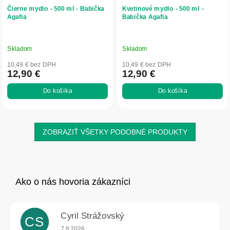
Čierne mydlo - 500 ml - Babička
Kvetinové mydlo - 500 ml -
Agafia
Babička Agafia
Skladom
Skladom
10,49 € bez DPH
10,49 € bez DPH
12,90 €
12,90 €
Do košíka
Do košíka
ZOBRAZIŤ VŠETKY PODOBNÉ PRODUKTY
Cyril Strážovský
CS
Hodnotenie obchodu je 5 z 5 hviezdičiek.
7.8.2026