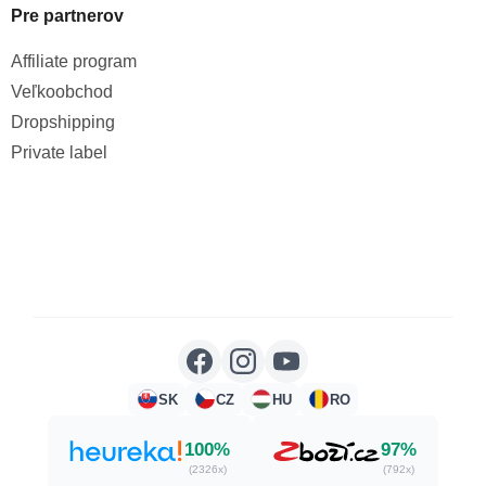
Pre partnerov
Affiliate program
Veľkoobchod
Dropshipping
Private label
SK
CZ
HU
RO
100%
97%
(2326x)
(792x)