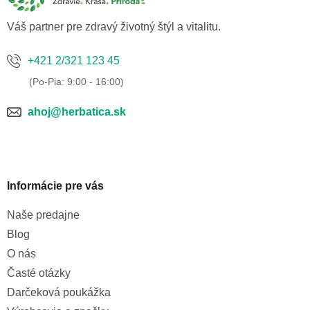
i
e
Váš partner pre zdravý životný štýl a vitalitu.
+421 2/321 123 45
ahoj@herbatica.sk
Informácie pre vás
Naše predajne
Blog
O nás
Časté otázky
Darčeková poukážka