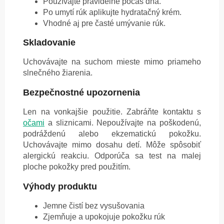
Používajte pravidelne počas dňa.
Po umytí rúk aplikujte hydratačný krém.
Vhodné aj pre časté umývanie rúk.
Skladovanie
Uchovávajte na suchom mieste mimo priameho
slnečného žiarenia.
Bezpečnostné upozornenia
Len na vonkajšie použitie. Zabráňte kontaktu s
očami
a sliznicami. Nepoužívajte na poškodenú,
podráždenú alebo ekzematickú pokožku.
Uchovávajte mimo dosahu detí. Môže spôsobiť
alergickú reakciu. Odporúča sa test na malej
ploche pokožky pred použitím.
Výhody produktu
Jemne čistí bez vysušovania
Zjemňuje a upokojuje pokožku rúk