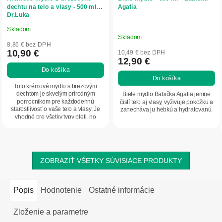
dechtu na telo a vlasy - 500 ml -
Agafia
Dr.Luka
Skladom
Priemerné
Skladom
hodnotenie
8,86 € bez DPH
produktu
10,90 €
10,49 € bez DPH
12,90 €
je
Do košíka
5,0
Do košíka
z
Toto krémové mydlo s brezovým
5
dechtom je skvelým prírodným
Biele mydlo Babička Agafia jemne
pomocníkom pre každodennú
čistí telo aj vlasy, vyživuje pokožku a
hviezdičiek.
starostlivosť o vaše telo a vlasy. Je
zanecháva ju hebkú a hydratovanú.
vhodné pre všetky typy pleti, no
najmä pre suchú,...
ZOBRAZIŤ VŠETKY SÚVISIACE PRODUKTY
Popis
Hodnotenie
Ostatné informácie
Zloženie a parametre